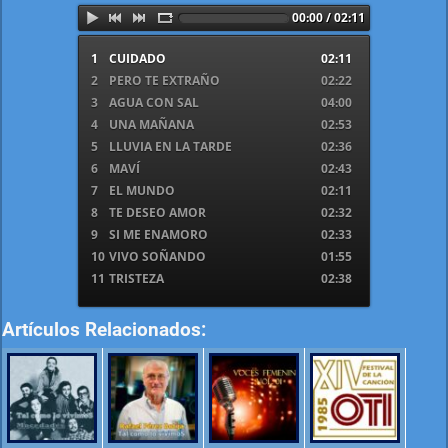
00:00 / 02:11
1
CUIDADO
02:11
2
PERO TE EXTRAÑO
02:22
3
AGUA CON SAL
04:00
4
UNA MAÑANA
02:53
5
LLUVIA EN LA TARDE
02:36
6
MAVÍ
02:43
7
EL MUNDO
02:11
8
TE DESEO AMOR
02:32
9
SI ME ENAMORO
02:33
10
VIVO SOÑANDO
01:55
11
TRISTEZA
02:38
Artículos Relacionados: