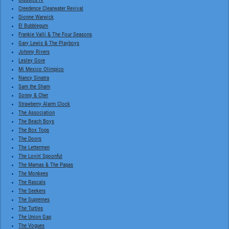
Creedence Clearwater Revival
Dionne Warwick
El Bubblegum
Frankie Valli & The Four Seasons
Gary Lewis & The Playboys
Johnny Rivers
Lesley Gore
Mi Mexico Olimpico
Nancy Sinatra
Sam the Sham
Sonny & Cher
Strawberry Alarm Clock
The Association
The Beach Boys
The Box Tops
The Doors
The Lettermen
The Lovin' Spoonful
The Mamas & The Papas
The Monkees
The Rascals
The Seekers
The Supremes
The Turtles
The Union Gap
The Vogues