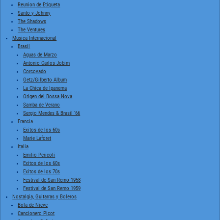
Reunion de Etiqueta
Santo y Johnny
The Shadows
The Ventures
Musica Internacional
Brasil
Aguas de Marzo
Antonio Carlos Jobim
Corcovado
Getz/Gilberto Album
La Chica de Ipanema
Origen del Bossa Nova
Samba de Verano
Sergio Mendes & Brasil '66
Francia
Exitos de los 60s
Marie Laforet
Italia
Emilio Pericoli
Exitos de los 60s
Exitos de los 70s
Festival de San Remo 1958
Festival de San Remo 1959
Nostalgia, Guitarras y Boleros
Bola de Nieve
Cancionero Picot