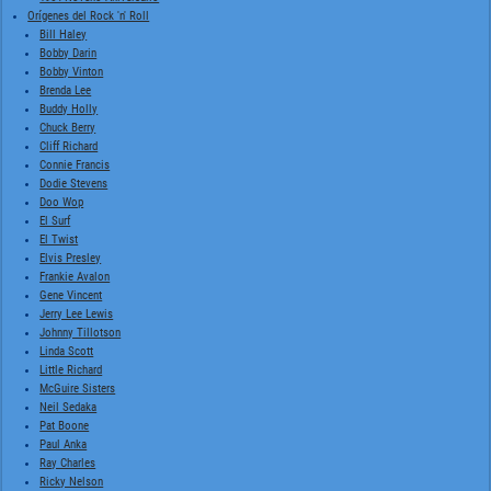
Orígenes del Rock 'n' Roll
Bill Haley
Bobby Darin
Bobby Vinton
Brenda Lee
Buddy Holly
Chuck Berry
Cliff Richard
Connie Francis
Dodie Stevens
Doo Wop
El Surf
El Twist
Elvis Presley
Frankie Avalon
Gene Vincent
Jerry Lee Lewis
Johnny Tillotson
Linda Scott
Little Richard
McGuire Sisters
Neil Sedaka
Pat Boone
Paul Anka
Ray Charles
Ricky Nelson