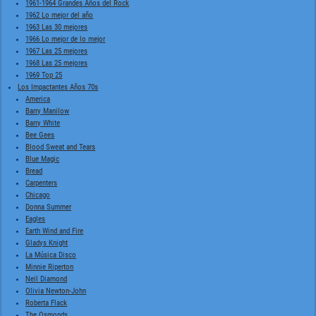
1961-1964 Grandes Años del Rock
1962 Lo mejor del año
1963 Las 30 mejores
1966 Lo mejor de lo mejor
1967 Las 25 mejores
1968 Las 25 mejores
1969 Top 25
Los Impactantes Años 70s
America
Barry Manilow
Barry White
Bee Gees
Blood Sweat and Tears
Blue Magic
Bread
Carpenters
Chicago
Donna Summer
Eagles
Earth Wind and Fire
Gladys Knight
La Música Disco
Minnie Riperton
Neil Diamond
Olivia Newton-John
Roberta Flack
The Osmonds