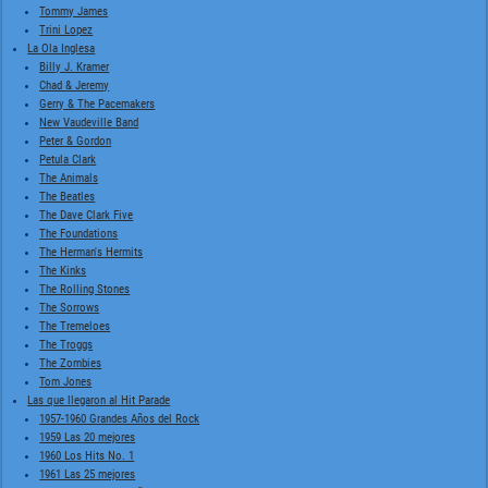
Tommy James
Trini Lopez
La Ola Inglesa
Billy J. Kramer
Chad & Jeremy
Gerry & The Pacemakers
New Vaudeville Band
Peter & Gordon
Petula Clark
The Animals
The Beatles
The Dave Clark Five
The Foundations
The Herman's Hermits
The Kinks
The Rolling Stones
The Sorrows
The Tremeloes
The Troggs
The Zombies
Tom Jones
Las que llegaron al Hit Parade
1957-1960 Grandes Años del Rock
1959 Las 20 mejores
1960 Los Hits No. 1
1961 Las 25 mejores