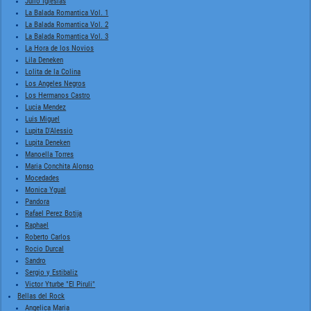
Julio Iglesias
La Balada Romantica Vol. 1
La Balada Romantica Vol. 2
La Balada Romantica Vol. 3
La Hora de los Novios
Lila Deneken
Lolita de la Colina
Los Angeles Negros
Los Hermanos Castro
Lucia Mendez
Luis Miguel
Lupita D'Alessio
Lupita Deneken
Manoella Torres
Maria Conchita Alonso
Mocedades
Monica Ygual
Pandora
Rafael Perez Botija
Raphael
Roberto Carlos
Rocio Durcal
Sandro
Sergio y Estibaliz
Victor Yturbe "El Piruli"
Bellas del Rock
Angelica Maria