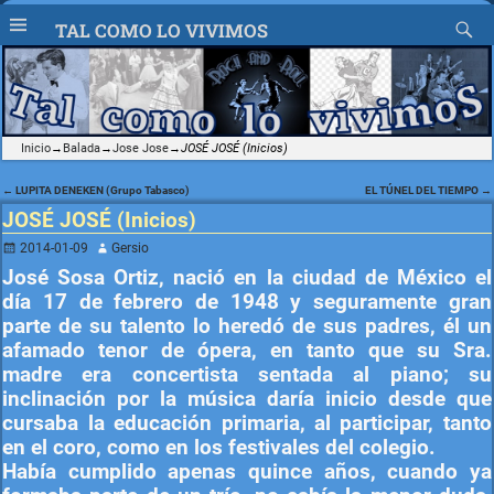
TAL COMO LO VIVIMOS
Inicio
→
Balada
→
Jose Jose
→
JOSÉ JOSÉ (Inicios)
←
LUPITA DENEKEN (Grupo Tabasco)
EL TÚNEL DEL TIEMPO
→
Navegación de entradas
JOSÉ JOSÉ (Inicios)
2014-01-09
Gersio
José Sosa Ortiz, nació en la ciudad de México el
día 17 de febrero de 1948 y seguramente gran
parte de su talento lo heredó de sus padres, él un
afamado tenor de ópera, en tanto que su Sra.
madre era concertista sentada al piano; su
inclinación por la música daría inicio desde que
cursaba la educación primaria, al participar, tanto
en el coro, como en los festivales del colegio.
Había cumplido apenas quince años, cuando ya