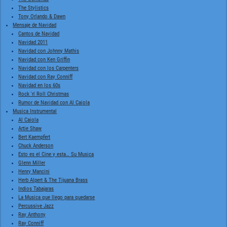
The Stylistics
Tony Orlando & Dawn
Mensaje de Navidad
Cantos de Navidad
Navidad 2011
Navidad con Johnny Mathis
Navidad con Ken Griffin
Navidad con los Carpenters
Navidad con Ray Conniff
Navidad en los 60s
Rock 'n' Roll Christmas
Rumor de Navidad con Al Caiola
Musica Instrumental
Al Caiola
Artie Shaw
Bert Kaempfert
Chuck Anderson
Esto es el Cine y esta… Su Musica
Glenn Miller
Henry Mancini
Herb Alpert & The Tijuana Brass
Indios Tabajaras
La Musica que llego para quedarse
Percussive Jazz
Ray Anthony
Ray Conniff