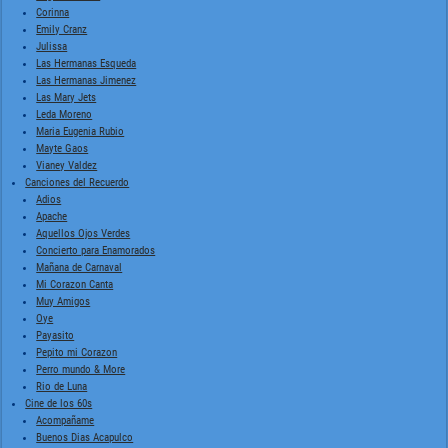
Corinna
Emily Cranz
Julissa
Las Hermanas Esqueda
Las Hermanas Jimenez
Las Mary Jets
Leda Moreno
Maria Eugenia Rubio
Mayte Gaos
Vianey Valdez
Canciones del Recuerdo
Adios
Apache
Aquellos Ojos Verdes
Concierto para Enamorados
Mañana de Carnaval
Mi Corazon Canta
Muy Amigos
Oye
Payasito
Pepito mi Corazon
Perro mundo & More
Rio de Luna
Cine de los 60s
Acompañame
Buenos Dias Acapulco