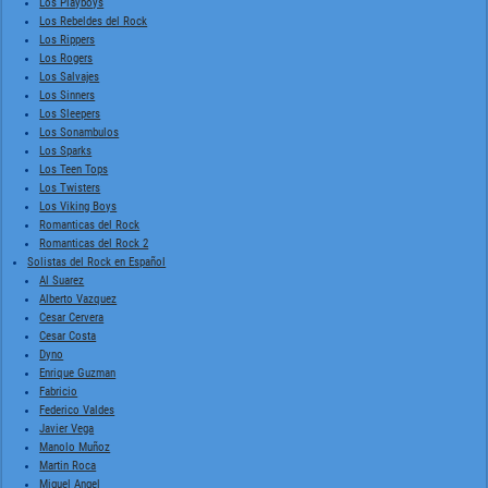
Los Playboys
Los Rebeldes del Rock
Los Rippers
Los Rogers
Los Salvajes
Los Sinners
Los Sleepers
Los Sonambulos
Los Sparks
Los Teen Tops
Los Twisters
Los Viking Boys
Romanticas del Rock
Romanticas del Rock 2
Solistas del Rock en Español
Al Suarez
Alberto Vazquez
Cesar Cervera
Cesar Costa
Dyno
Enrique Guzman
Fabricio
Federico Valdes
Javier Vega
Manolo Muñoz
Martin Roca
Miguel Angel