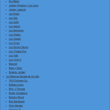
Eva Maria
Johnny Dynamo y Los Leos
Johnny Laboriel
Las Robin
Leo Dan
Les Surfs
Los Apson
Los Belmonts
Los Hitters
Los Impala
Los Ovnis
Los Rockin Devils
Los Tijuana Five
Los Yaki
Los Yorsy's
Massiel
Rene y Rene
Roberto Jordan
La Fabulosa Decada de los 60s
1910 Fruitgum Co.
Barbara Lewis
Billy J Thomas
Bobby Goldsboro
Brenton Wood
Burt Bacharach
Chris Montez
Classics IV