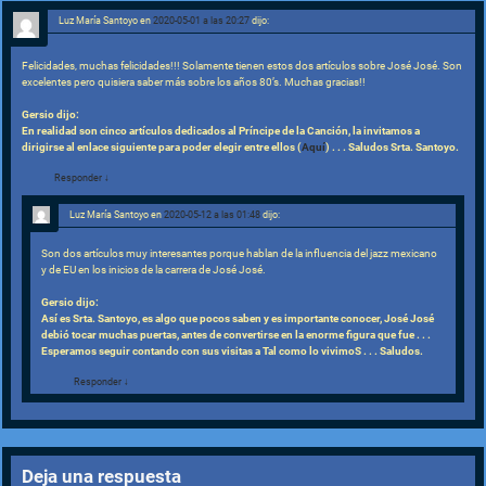
Luz María Santoyo
en
2020-05-01 a las 20:27
dijo:
Felicidades, muchas felicidades!!! Solamente tienen estos dos artículos sobre José José. Son
excelentes pero quisiera saber más sobre los años 80’s. Muchas gracias!!
Gersio dijo:
En realidad son cinco artículos dedicados al Príncipe de la Canción, la invitamos a
dirigirse al enlace siguiente para poder elegir entre ellos (
Aquí
) . . . Saludos Srta. Santoyo.
Responder
↓
Luz María Santoyo
en
2020-05-12 a las 01:48
dijo:
Son dos artículos muy interesantes porque hablan de la influencia del jazz mexicano
y de EU en los inicios de la carrera de José José.
Gersio dijo:
Así es Srta. Santoyo, es algo que pocos saben y es importante conocer, José José
debió tocar muchas puertas, antes de convertirse en la enorme figura que fue . . .
Esperamos seguir contando con sus visitas a Tal como lo vivimoS . . . Saludos.
Responder
↓
Deja una respuesta