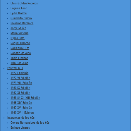
Elvis Golden Records
Eugenia Leon
Eydie Gorme
Gualberto Castro
Invasion Britanica
Jorge Muñiz
Maria Victoria
Nydia Caro
Raquel Olmedo
Rock'n'Roll Era
Rosario de Alba
Tania Libertad
Trio San Juan
Festival OTI
1972 I Edición
1977 VI Edición
1979 VIII Edición
1980 IX Edición
1982 XI Edición
1983-84 XII-XIII Edición
1985 XIV Edición
1987 XVI Edición
1989 XVIII Edicion
Interpretes de los 60s
Covers Romanticos de los 60s
Enrique Linares