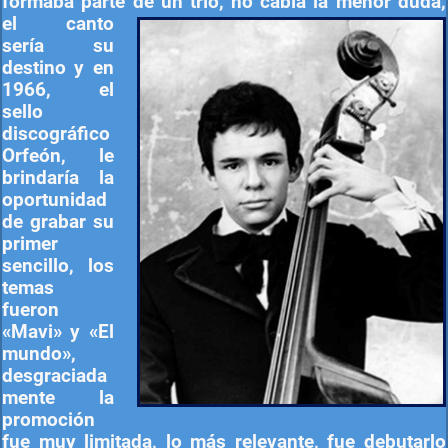
formaba parte
de un trío, no cabía la menor duda,
el canto
sería su
destino y en
1966, el
sello
discográfico
Orfeón, le
brindaría la
oportunidad
de grabar su
primer
sencillo, los
temas
fueron
«Mavi» y «El
mundo»,
desgraciada
mente la
promoción
fue muy limitada, lo más relevante, fue debutarlo