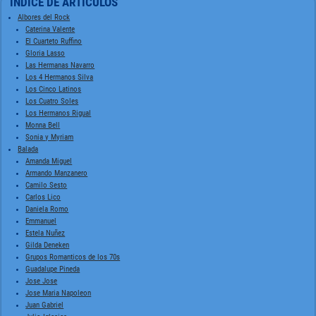
INDICE DE ARTÍCULOS
Albores del Rock
Caterina Valente
El Cuarteto Ruffino
Gloria Lasso
Las Hermanas Navarro
Los 4 Hermanos Silva
Los Cinco Latinos
Los Cuatro Soles
Los Hermanos Rigual
Monna Bell
Sonia y Myriam
Balada
Amanda Miguel
Armando Manzanero
Camilo Sesto
Carlos Lico
Daniela Romo
Emmanuel
Estela Nuñez
Gilda Deneken
Grupos Romanticos de los 70s
Guadalupe Pineda
Jose Jose
Jose Maria Napoleon
Juan Gabriel