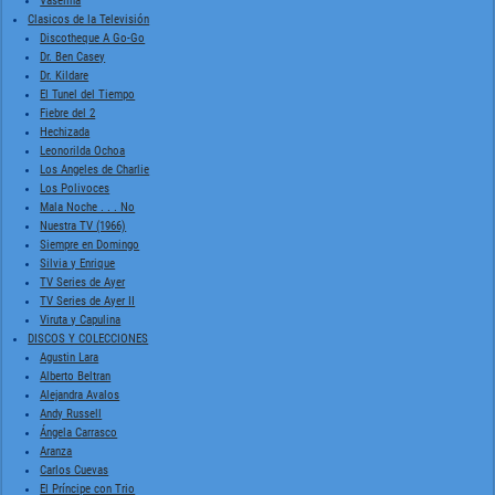
Vaselina
Clasicos de la Televisión
Discotheque A Go-Go
Dr. Ben Casey
Dr. Kildare
El Tunel del Tiempo
Fiebre del 2
Hechizada
Leonorilda Ochoa
Los Angeles de Charlie
Los Polivoces
Mala Noche . . . No
Nuestra TV (1966)
Siempre en Domingo
Silvia y Enrique
TV Series de Ayer
TV Series de Ayer II
Viruta y Capulina
DISCOS Y COLECCIONES
Agustin Lara
Alberto Beltran
Alejandra Avalos
Andy Russell
Ángela Carrasco
Aranza
Carlos Cuevas
El Príncipe con Trio