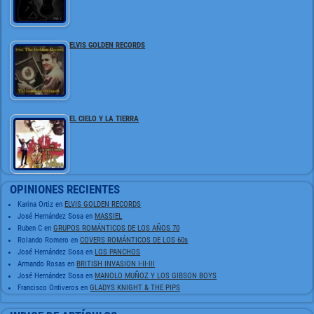
ELVIS GOLDEN RECORDS
EL CIELO Y LA TIERRA
OPINIONES RECIENTES
Karina Ortiz
en
ELVIS GOLDEN RECORDS
José Hernández Sosa
en
MASSIEL
Ruben C
en
GRUPOS ROMÁNTICOS DE LOS AÑOS 70
Rolando Romero
en
COVERS ROMÁNTICOS DE LOS 60s
José Hernández Sosa
en
LOS PANCHOS
Armando Rosas
en
BRITISH INVASION I-II-III
José Hernández Sosa
en
MANOLO MUÑOZ Y LOS GIBSON BOYS
Francisco Ontiveros
en
GLADYS KNIGHT & THE PIPS