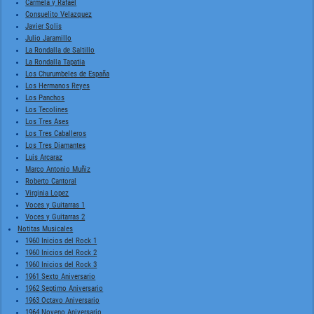
Carmela y Rafael
Consuelito Velazquez
Javier Solis
Julio Jaramillo
La Rondalla de Saltillo
La Rondalla Tapatia
Los Churumbeles de España
Los Hermanos Reyes
Los Panchos
Los Tecolines
Los Tres Ases
Los Tres Caballeros
Los Tres Diamantes
Luis Arcaraz
Marco Antonio Muñiz
Roberto Cantoral
Virginia Lopez
Voces y Guitarras 1
Voces y Guitarras 2
Notitas Musicales
1960 Inicios del Rock 1
1960 Inicios del Rock 2
1960 Inicios del Rock 3
1961 Sexto Aniversario
1962 Septimo Aniversario
1963 Octavo Aniversario
1964 Noveno Aniversario