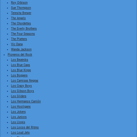
Roy Orbison
Sue Thompson
Teresita Brewer
The Angels
The Chordettes
The Everly Brothers
The Four Seasons
The Platters
Vic Dana
Wanda Jackson
Pioneros del Rock
Los Beatniks
Los Blue Caps
Los Blue Kings
Los Boppers
Los Camisas Negras
Los Crazy Boys
Los Gibson Boys
Los Gliders
Los Hermanos Carrión
Los Hooligans
Los Jokers
Los Juniors
Los Llopis
Los Locos del Ritmo
Los Loud Jets