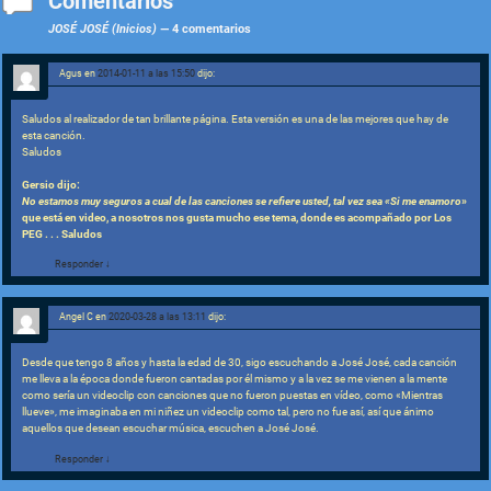
o
p
m
c
M
g
Comentarios
o
p
o
ai
e
JOSÉ JOSÉ (Inicios)
— 4 comentarios
k
m
l
Agus
en
2014-01-11 a las 15:50
dijo:
Saludos al realizador de tan brillante página. Esta versión es una de las mejores que hay de
esta canción.
Saludos
Gersio dijo:
No estamos muy seguros a cual de las canciones se refiere usted, tal vez sea «
Si me enamoro
»
que está en video, a nosotros nos gusta mucho ese tema, donde es acompañado por Los
PEG . . . Saludos
Responder
↓
Angel C
en
2020-03-28 a las 13:11
dijo:
Desde que tengo 8 años y hasta la edad de 30, sigo escuchando a José José, cada canción
me lleva a la época donde fueron cantadas por él mismo y a la vez se me vienen a la mente
como sería un videoclip con canciones que no fueron puestas en vídeo, como «Mientras
llueve», me imaginaba en mi niñez un videoclip como tal, pero no fue así, así que ánimo
aquellos que desean escuchar música, escuchen a José José.
Responder
↓