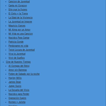
Cancion de Juventud
Canta mi Corazon
Dile que la Quiero
El Cielo y la Tierra
La Edad de la Violencia
La Juventud se Impone
Mauricio Garces
Mi Alma por un Amor
Mi Vida es una Cancion
Nacidos Para Cantar
Patricia Conde
Perdoname mi vida
Twist Locura de Juventud
Viva la Juventud
Vivir de Sueños
Cine de Nuestro Tiempo
Al Compas del Reloj
Amor sin Barreras
Fiebre de Sabado por la noche
Hayley Mills
James Dean
Juego Sucio
La Escuela del Vicio
Nacidos para Perder
Operación Cupiro
Romeo y Julieta