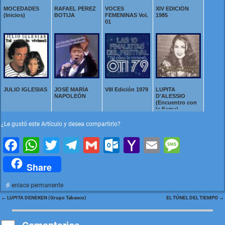
MOCEDADES
RAFAEL PÉREZ
VOCES
XIV EDICIÓN
(Inicios)
BOTIJA
FEMENINAS Vol.
1985
01
JULIO IGLESIAS
JOSÉ MARÍA
VIII Edición 1979
LUPITA
NAPOLEÓN
D'ALESSIO
(Encuentro con
la Fama)
¿Le gustó este Artículo y desea compartirlo?
F
W
T
T
G
O
Y
E
M
a
h
wi
el
m
ut
a
m
e
Share
c
at
tt
e
ai
lo
h
ai
s
enlace permanente
e
s
er
gr
l
o
o
l
s
←
LUPITA DENEKEN (Grupo Tabasco)
EL TÚNEL DEL TIEMPO
→
Navegación de entradas
b
A
a
k.
o
a