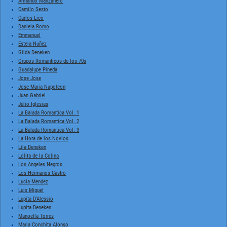
Armando Manzanero
Camilo Sesto
Carlos Lico
Daniela Romo
Emmanuel
Estela Nuñez
Gilda Deneken
Grupos Romanticos de los 70s
Guadalupe Pineda
Jose Jose
Jose Maria Napoleon
Juan Gabriel
Julio Iglesias
La Balada Romantica Vol. 1
La Balada Romantica Vol. 2
La Balada Romantica Vol. 3
La Hora de los Novios
Lila Deneken
Lolita de la Colina
Los Angeles Negros
Los Hermanos Castro
Lucia Mendez
Luis Miguel
Lupita D'Alessio
Lupita Deneken
Manoella Torres
Maria Conchita Alonso