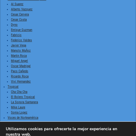
Al Suarez
Alberto Vazquez
Cesar Cervera
Cesar Costa
Dyno
Enrique Guzman
Fabricio
Federico Valdes
Javier Vega
Manolo Muñoz
Martin Roca
Miguel Angel
Oscar Madrigal
Paco Cañedo
Ricardo Roca
Vivi Hernandez
Tropical
Cha Cha Cha
El Bolero Tropical
La Sonora Santanera
Mike Laure
Sonia Lopez
Voces de Norteamérica
Billie Holiday
Doris Day
Utilizamos cookies para ofrecerte la mejor experiencia en
Frank Sinatra
nuestra web.