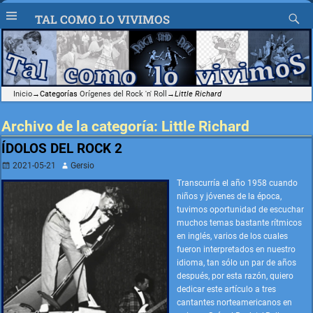
TAL COMO LO VIVIMOS
Inicio
→Categorías
Orígenes del Rock 'n' Roll
→
Little Richard
Archivo de la categoría:
Little Richard
ÍDOLOS DEL ROCK 2
2021-05-21
Gersio
Transcurría el año 1958 cuando
niños y jóvenes de la época,
tuvimos oportunidad de escuchar
muchos temas bastante rítmicos
en inglés, varios de los cuales
fueron interpretados en nuestro
idioma, tan sólo un par de años
después, por esta razón, quiero
dedicar este artículo a tres
cantantes norteamericanos en