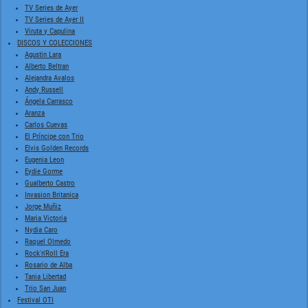
TV Series de Ayer
TV Series de Ayer II
Viruta y Capulina
DISCOS Y COLECCIONES
Agustin Lara
Alberto Beltran
Alejandra Avalos
Andy Russell
Ángela Carrasco
Aranza
Carlos Cuevas
El Príncipe con Trio
Elvis Golden Records
Eugenia Leon
Eydie Gorme
Gualberto Castro
Invasion Britanica
Jorge Muñiz
Maria Victoria
Nydia Caro
Raquel Olmedo
Rock'n'Roll Era
Rosario de Alba
Tania Libertad
Trio San Juan
Festival OTI