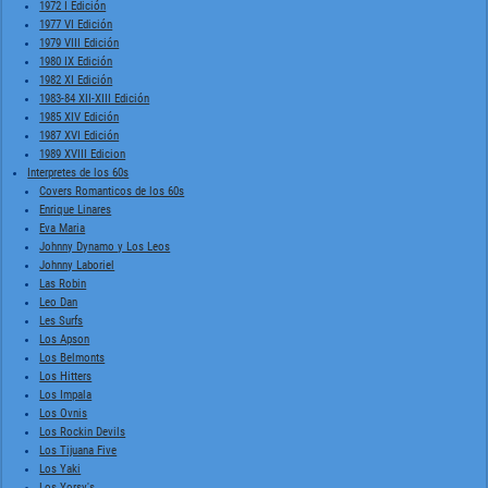
1972 I Edición
1977 VI Edición
1979 VIII Edición
1980 IX Edición
1982 XI Edición
1983-84 XII-XIII Edición
1985 XIV Edición
1987 XVI Edición
1989 XVIII Edicion
Interpretes de los 60s
Covers Romanticos de los 60s
Enrique Linares
Eva Maria
Johnny Dynamo y Los Leos
Johnny Laboriel
Las Robin
Leo Dan
Les Surfs
Los Apson
Los Belmonts
Los Hitters
Los Impala
Los Ovnis
Los Rockin Devils
Los Tijuana Five
Los Yaki
Los Yorsy's