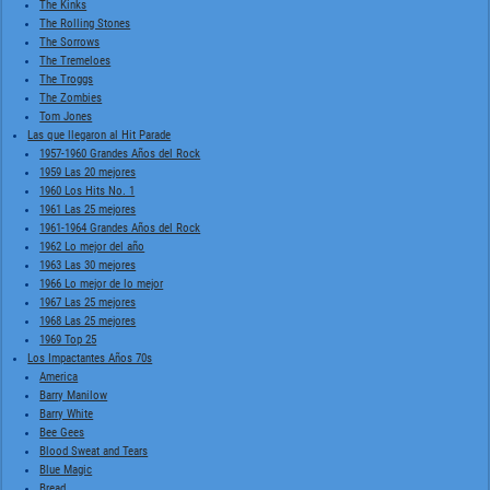
The Kinks
The Rolling Stones
The Sorrows
The Tremeloes
The Troggs
The Zombies
Tom Jones
Las que llegaron al Hit Parade
1957-1960 Grandes Años del Rock
1959 Las 20 mejores
1960 Los Hits No. 1
1961 Las 25 mejores
1961-1964 Grandes Años del Rock
1962 Lo mejor del año
1963 Las 30 mejores
1966 Lo mejor de lo mejor
1967 Las 25 mejores
1968 Las 25 mejores
1969 Top 25
Los Impactantes Años 70s
America
Barry Manilow
Barry White
Bee Gees
Blood Sweat and Tears
Blue Magic
Bread