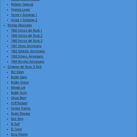
Roberto Cantoral
Virginia Lopez
Voces y Guitarras 1
Voces y Guitarras 2
Notitas Musicales
1960 Inicios del Rock 1
1960 Inicios del Rock 2
1960 Inicios del Rock 3
1961 Sexto Aniversario
1962 Septimo Aniversario
1963 Octavo Aniversario
1964 Noveno Aniversario
Orígenes del Rock 'n' Roll
Bill Haley
Bobby Darin
Bobby Vinton
Brenda Lee
Buddy Holly
Chuck Berry
Cliff Richard
Connie Francis
Dodie Stevens
Doo Wop
El Surf
El Twist
Elvis Presley