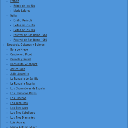
Francia
Exitos de los 60s
Marie Laforet
Italia
Emilio Pericoli
Exitos de los 60s
Exitos de los 70s
Festival de San Remo 1958
Festival de San Remo 1959
Nostalgia, Guitarras y Boleros
Bola de Nieve
Cancionero Picot
Carmela y Rafael
Consuelito Velazquez
Javier Solis
Julio Jaramillo
La Rondalla de Saltillo
La Rondalla Tapatia
Los Churumbeles de España
Los Hermanos Reyes
Los Panchos
Los Tecolines
Los Tres Ases
Los Tres Caballeros
Los Tres Diamantes
Luis Arcaraz
Marco Antonio Muñiz