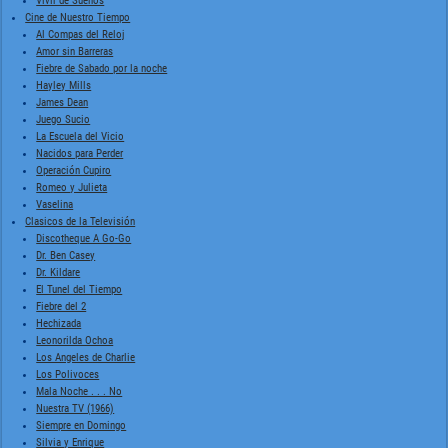
Vivir de Sueños
Cine de Nuestro Tiempo
Al Compas del Reloj
Amor sin Barreras
Fiebre de Sabado por la noche
Hayley Mills
James Dean
Juego Sucio
La Escuela del Vicio
Nacidos para Perder
Operación Cupiro
Romeo y Julieta
Vaselina
Clasicos de la Televisión
Discotheque A Go-Go
Dr. Ben Casey
Dr. Kildare
El Tunel del Tiempo
Fiebre del 2
Hechizada
Leonorilda Ochoa
Los Angeles de Charlie
Los Polivoces
Mala Noche . . . No
Nuestra TV (1966)
Siempre en Domingo
Silvia y Enrique