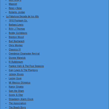
Massiel
Rene y Rene
Roberto Jordan
La Fabulosa Decada de los 60s
1910 Fruitgum Co.
Barbara Lewis
Billy J Thomas
Bobby Goldsboro
Brenton Wood
Burt Bacharach
Chris Montez
Classics IV
Creedence Clearwater Revival
Dionne Warwick
El Bubblegum
Frankie Valli & The Four Seasons
Gary Lewis & The Playboys
Johnny Rivers
Lesley Gore
Mi Mexico Olimpico
Nancy Sinatra
Sam the Sham
Sonny & Cher
Strawberry Alarm Clock
The Association
The Beach Boys