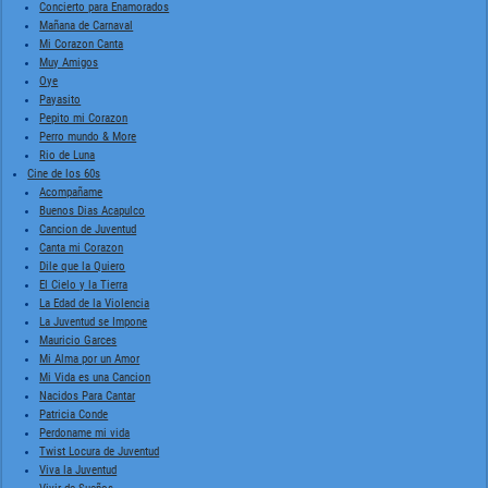
Concierto para Enamorados
Mañana de Carnaval
Mi Corazon Canta
Muy Amigos
Oye
Payasito
Pepito mi Corazon
Perro mundo & More
Rio de Luna
Cine de los 60s
Acompañame
Buenos Dias Acapulco
Cancion de Juventud
Canta mi Corazon
Dile que la Quiero
El Cielo y la Tierra
La Edad de la Violencia
La Juventud se Impone
Mauricio Garces
Mi Alma por un Amor
Mi Vida es una Cancion
Nacidos Para Cantar
Patricia Conde
Perdoname mi vida
Twist Locura de Juventud
Viva la Juventud