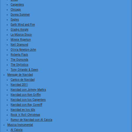
Carpenters
Chicago
Donna Summer
Eagles
Earth Wind and Fire
Gladys Knight
La Música Disco
Minnie Riperton
Neil Diamond
Olivia Newton-John
Roberta Flack
The Osmonds
The Stylistics
Tony Orlando & Dawn
Mensaje de Navidad
Cantos de Navidad
Navidad 2011
Navidad con Johnny Mathis
Navidad con Ken Griffin
Navidad con los Carpenters
Navidad con Ray Conniff
Navidad en los 60s
Rock 'n' Roll Christmas
Rumor de Navidad con Al Caiola
Musica Instrumental
Al Caiola