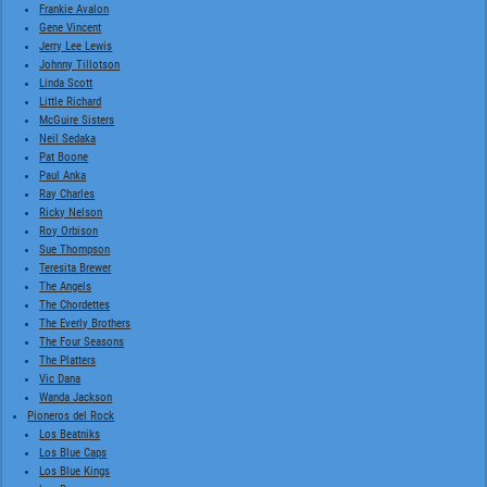
Frankie Avalon
Gene Vincent
Jerry Lee Lewis
Johnny Tillotson
Linda Scott
Little Richard
McGuire Sisters
Neil Sedaka
Pat Boone
Paul Anka
Ray Charles
Ricky Nelson
Roy Orbison
Sue Thompson
Teresita Brewer
The Angels
The Chordettes
The Everly Brothers
The Four Seasons
The Platters
Vic Dana
Wanda Jackson
Pioneros del Rock
Los Beatniks
Los Blue Caps
Los Blue Kings