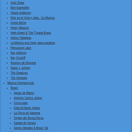
Artie Shaw
Bert Kaempfert
Chuck Anderson
Esto es el Cine y esta… Su Musica
Glenn Miller
Henry Mancini
Herb Alpert & The Tijuana Brass
Indios Tabajaras
La Musica que llego para quedarse
Percussive Jazz
Ray Anthony
Ray Conniff
Reunion de Etiqueta
Santo y Johnny
The Shadows
The Ventures
Musica Internacional
Brasil
Aguas de Marzo
Antonio Carlos Jobim
Corcovado
Getz/Gilberto Album
La Chica de Ipanema
Origen del Bossa Nova
Samba de Verano
Sergio Mendes & Brasil '66