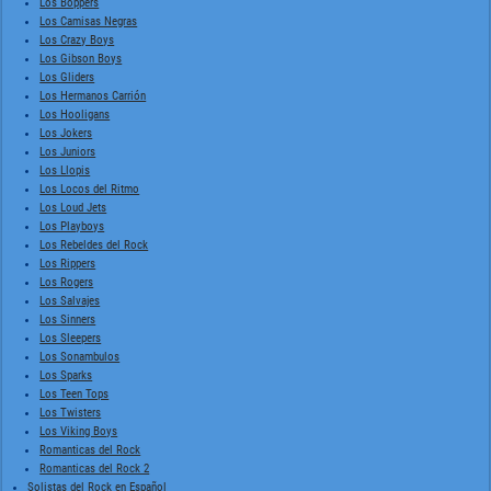
Los Boppers
Los Camisas Negras
Los Crazy Boys
Los Gibson Boys
Los Gliders
Los Hermanos Carrión
Los Hooligans
Los Jokers
Los Juniors
Los Llopis
Los Locos del Ritmo
Los Loud Jets
Los Playboys
Los Rebeldes del Rock
Los Rippers
Los Rogers
Los Salvajes
Los Sinners
Los Sleepers
Los Sonambulos
Los Sparks
Los Teen Tops
Los Twisters
Los Viking Boys
Romanticas del Rock
Romanticas del Rock 2
Solistas del Rock en Español