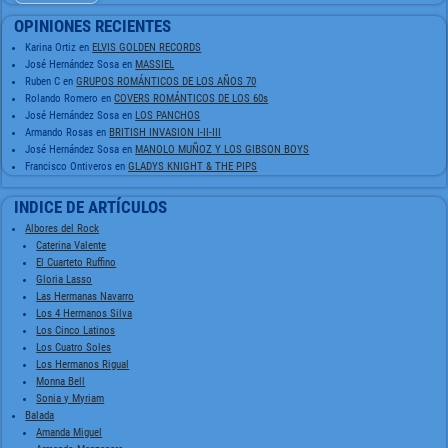
OPINIONES RECIENTES
Karina Ortiz
en
ELVIS GOLDEN RECORDS
José Hernández Sosa
en
MASSIEL
Ruben C
en
GRUPOS ROMÁNTICOS DE LOS AÑOS 70
Rolando Romero
en
COVERS ROMÁNTICOS DE LOS 60s
José Hernández Sosa
en
LOS PANCHOS
Armando Rosas
en
BRITISH INVASION I-II-III
José Hernández Sosa
en
MANOLO MUÑOZ Y LOS GIBSON BOYS
Francisco Ontiveros
en
GLADYS KNIGHT & THE PIPS
INDICE DE ARTÍCULOS
Albores del Rock
Caterina Valente
El Cuarteto Ruffino
Gloria Lasso
Las Hermanas Navarro
Los 4 Hermanos Silva
Los Cinco Latinos
Los Cuatro Soles
Los Hermanos Rigual
Monna Bell
Sonia y Myriam
Balada
Amanda Miguel