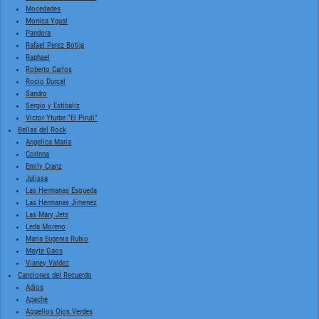
Mocedades
Monica Ygual
Pandora
Rafael Perez Botija
Raphael
Roberto Carlos
Rocio Durcal
Sandro
Sergio y Estibaliz
Victor Yturbe "El Piruli"
Bellas del Rock
Angelica Maria
Corinna
Emily Cranz
Julissa
Las Hermanas Esqueda
Las Hermanas Jimenez
Las Mary Jets
Leda Moreno
Maria Eugenia Rubio
Mayte Gaos
Vianey Valdez
Canciones del Recuerdo
Adios
Apache
Aquellos Ojos Verdes