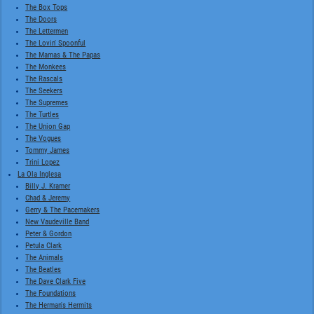
The Box Tops
The Doors
The Lettermen
The Lovin' Spoonful
The Mamas & The Papas
The Monkees
The Rascals
The Seekers
The Supremes
The Turtles
The Union Gap
The Vogues
Tommy James
Trini Lopez
La Ola Inglesa
Billy J. Kramer
Chad & Jeremy
Gerry & The Pacemakers
New Vaudeville Band
Peter & Gordon
Petula Clark
The Animals
The Beatles
The Dave Clark Five
The Foundations
The Herman's Hermits