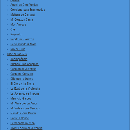
Aquellos Ojos Verdes
Concierto para Enamorados
Mañana de Carnaval
Mi Corazon Canta
Muy Amigos
Oye
Payasito
Pepito mi Corazon
Perro mundo & More
Rio de Luna
Cine de los 60s
Acompañame
Buenos Dias Acapulco
Cancion de Juventud
Canta mi Corazon
Dile que la Quiero
El Cielo y la Tierra
La Edad de la Violencia
La Juventud se Impone
Mauricio Garces
Mi Alma por un Amor
Mi Vida es una Cancion
Nacidos Para Cantar
Patricia Conde
Perdoname mi vida
Twist Locura de Juventud