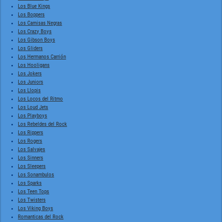
Los Blue Kings
Los Boppers
Los Camisas Negras
Los Crazy Boys
Los Gibson Boys
Los Gliders
Los Hermanos Carrión
Los Hooligans
Los Jokers
Los Juniors
Los Llopis
Los Locos del Ritmo
Los Loud Jets
Los Playboys
Los Rebeldes del Rock
Los Rippers
Los Rogers
Los Salvajes
Los Sinners
Los Sleepers
Los Sonambulos
Los Sparks
Los Teen Tops
Los Twisters
Los Viking Boys
Romanticas del Rock