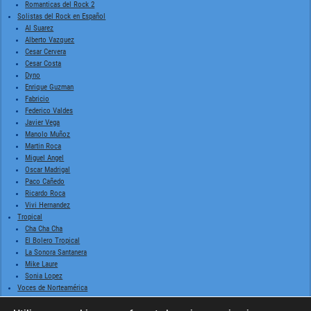
Romanticas del Rock 2
Solistas del Rock en Español
Al Suarez
Alberto Vazquez
Cesar Cervera
Cesar Costa
Dyno
Enrique Guzman
Fabricio
Federico Valdes
Javier Vega
Manolo Muñoz
Martin Roca
Miguel Angel
Oscar Madrigal
Paco Cañedo
Ricardo Roca
Vivi Hernandez
Tropical
Cha Cha Cha
El Bolero Tropical
La Sonora Santanera
Mike Laure
Sonia Lopez
Voces de Norteamérica
Billie Holiday