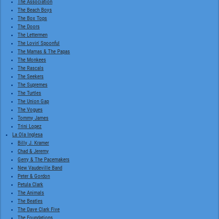
The Association
The Beach Boys
The Box Tops
The Doors
The Lettermen
The Lovin' Spoonful
The Mamas & The Papas
The Monkees
The Rascals
The Seekers
The Supremes
The Turtles
The Union Gap
The Vogues
Tommy James
Trini Lopez
La Ola Inglesa
Billy J. Kramer
Chad & Jeremy
Gerry & The Pacemakers
New Vaudeville Band
Peter & Gordon
Petula Clark
The Animals
The Beatles
The Dave Clark Five
The Foundations