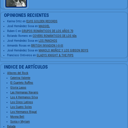
OPINIONES RECIENTES
Karina Ortiz
en
ELVIS GOLDEN RECORDS
José Hernández Sosa
en
MASSIEL
Ruben C
en
GRUPOS ROMÁNTICOS DE LOS AÑOS 70
Rolando Romero
en
COVERS ROMÁNTICOS DE LOS 60s
José Hernández Sosa
en
LOS PANCHOS
Armando Rosas
en
BRITISH INVASION I-II-III
José Hernández Sosa
en
MANOLO MUÑOZ Y LOS GIBSON BOYS
Francisco Ontiveros
en
GLADYS KNIGHT & THE PIPS
INDICE DE ARTÍCULOS
Albores del Rock
Caterina Valente
El Cuarteto Ruffino
Gloria Lasso
Las Hermanas Navarro
Los 4 Hermanos Silva
Los Cinco Latinos
Los Cuatro Soles
Los Hermanos Rigual
Monna Bell
Sonia y Myriam
Balada