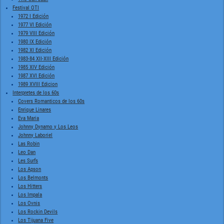
Festival OTI
1972 I Edición
1977 VI Edición
1979 VIII Edición
1980 IX Edición
1982 XI Edición
1983-84 XII-XIII Edición
1985 XIV Edición
1987 XVI Edición
1989 XVIII Edicion
Interpretes de los 60s
Covers Romanticos de los 60s
Enrique Linares
Eva Maria
Johnny Dynamo y Los Leos
Johnny Laboriel
Las Robin
Leo Dan
Les Surfs
Los Apson
Los Belmonts
Los Hitters
Los Impala
Los Ovnis
Los Rockin Devils
Los Tijuana Five