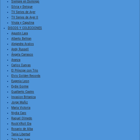
Siempre en Domingo
Silvia y Enrique
TV Series de Ayer
TV Series de Ayer II
Viruta y Capulina
DISCOS Y COLECCIONES
Agustin Lara
Alberto Beltran
Alejandra Avalos
Andy Russell
Ángela Carrasco
Aranza
Carlos Cuevas
El Príncipe con Trio
Elvis Golden Records
Eugenia Leon
Eydie Gorme
Gualberto Castro
Invasion Britanica
Jorge Muñiz
Maria Victoria
Nydia Caro
Raquel Olmedo
Rock'n'Roll Era
Rosario de Alba
Tania Libertad
Trio San Juan