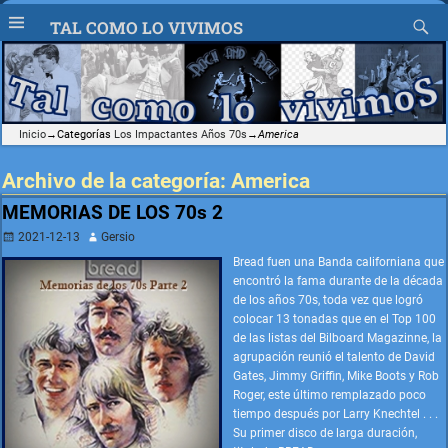
TAL COMO LO VIVIMOS
Inicio
→Categorías
Los Impactantes Años 70s
→
America
Archivo de la categoría:
America
MEMORIAS DE LOS 70s 2
2021-12-13
Gersio
Bread fuen una Banda californiana que
encontró la fama durante de la década
de los años 70s, toda vez que logró
colocar 13 tonadas que en el Top 100
de las listas del Bilboard Magazinne, la
agrupación reunió el talento de David
Gates, Jimmy Griffin, Mike Boots y Rob
Roger, este último remplazado poco
tiempo después por Larry Knechtel . . .
Su primer disco de larga duración,