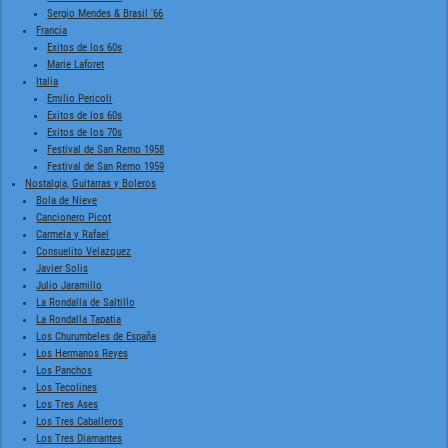
Sergio Mendes & Brasil '66
Francia
Exitos de los 60s
Marie Laforet
Italia
Emilio Pericoli
Exitos de los 60s
Exitos de los 70s
Festival de San Remo 1958
Festival de San Remo 1959
Nostalgia, Guitarras y Boleros
Bola de Nieve
Cancionero Picot
Carmela y Rafael
Consuelito Velazquez
Javier Solis
Julio Jaramillo
La Rondalla de Saltillo
La Rondalla Tapatia
Los Churumbeles de España
Los Hermanos Reyes
Los Panchos
Los Tecolines
Los Tres Ases
Los Tres Caballeros
Los Tres Diamantes