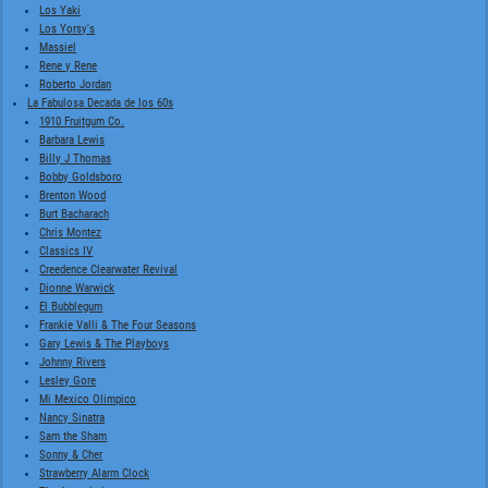
Los Yaki
Los Yorsy's
Massiel
Rene y Rene
Roberto Jordan
La Fabulosa Decada de los 60s
1910 Fruitgum Co.
Barbara Lewis
Billy J Thomas
Bobby Goldsboro
Brenton Wood
Burt Bacharach
Chris Montez
Classics IV
Creedence Clearwater Revival
Dionne Warwick
El Bubblegum
Frankie Valli & The Four Seasons
Gary Lewis & The Playboys
Johnny Rivers
Lesley Gore
Mi Mexico Olimpico
Nancy Sinatra
Sam the Sham
Sonny & Cher
Strawberry Alarm Clock