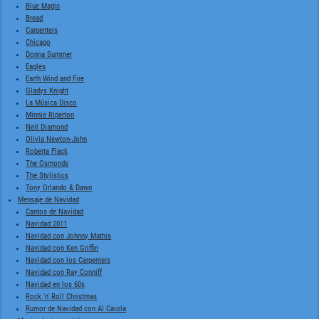
Blue Magic
Bread
Carpenters
Chicago
Donna Summer
Eagles
Earth Wind and Fire
Gladys Knight
La Música Disco
Minnie Riperton
Neil Diamond
Olivia Newton-John
Roberta Flack
The Osmonds
The Stylistics
Tony Orlando & Dawn
Mensaje de Navidad
Cantos de Navidad
Navidad 2011
Navidad con Johnny Mathis
Navidad con Ken Griffin
Navidad con los Carpenters
Navidad con Ray Conniff
Navidad en los 60s
Rock 'n' Roll Christmas
Rumor de Navidad con Al Caiola