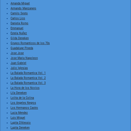
Amanda Miguel
Armando Manzanero
Camilo Sesto
Carlos Lico
Daniela Romo
Emmanuel
Estela Nuñez
Gilda Deneken
Grupos Romanticos de los 70s
Guadalupe Pineda
Jose Jose
Jose Maria Napoleon
Juan Gabriel
Julio Iglesias
La Balada Romantica Vol. 1
La Balada Romantica Vol. 2
La Balada Romantica Vol. 3
La Hora de los Novios
Lila Deneken
Lolita de la Colina
Los Angeles Negros
Los Hermanos Castro
Lucia Mendez
Luis Miguel
Lupita D'Alessio
Lupita Deneken