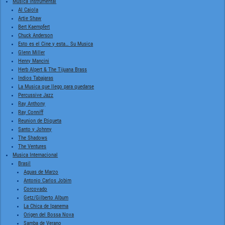
Musica Instrumental
Al Caiola
Artie Shaw
Bert Kaempfert
Chuck Anderson
Esto es el Cine y esta… Su Musica
Glenn Miller
Henry Mancini
Herb Alpert & The Tijuana Brass
Indios Tabajaras
La Musica que llego para quedarse
Percussive Jazz
Ray Anthony
Ray Conniff
Reunion de Etiqueta
Santo y Johnny
The Shadows
The Ventures
Musica Internacional
Brasil
Aguas de Marzo
Antonio Carlos Jobim
Corcovado
Getz/Gilberto Album
La Chica de Ipanema
Origen del Bossa Nova
Samba de Verano