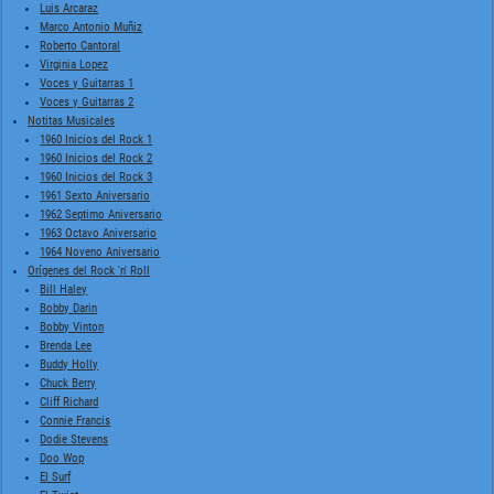
Luis Arcaraz
Marco Antonio Muñiz
Roberto Cantoral
Virginia Lopez
Voces y Guitarras 1
Voces y Guitarras 2
Notitas Musicales
1960 Inicios del Rock 1
1960 Inicios del Rock 2
1960 Inicios del Rock 3
1961 Sexto Aniversario
1962 Septimo Aniversario
1963 Octavo Aniversario
1964 Noveno Aniversario
Orígenes del Rock 'n' Roll
Bill Haley
Bobby Darin
Bobby Vinton
Brenda Lee
Buddy Holly
Chuck Berry
Cliff Richard
Connie Francis
Dodie Stevens
Doo Wop
El Surf