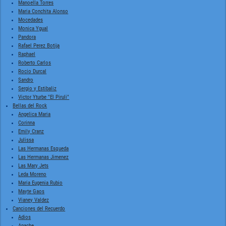
Manoella Torres
Maria Conchita Alonso
Mocedades
Monica Ygual
Pandora
Rafael Perez Botija
Raphael
Roberto Carlos
Rocio Durcal
Sandro
Sergio y Estibaliz
Victor Yturbe "El Piruli"
Bellas del Rock
Angelica Maria
Corinna
Emily Cranz
Julissa
Las Hermanas Esqueda
Las Hermanas Jimenez
Las Mary Jets
Leda Moreno
Maria Eugenia Rubio
Mayte Gaos
Vianey Valdez
Canciones del Recuerdo
Adios
Apache