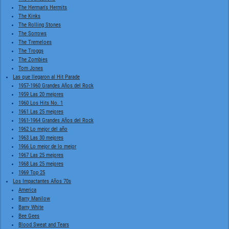
The Herman's Hermits
The Kinks
The Rolling Stones
The Sorrows
The Tremeloes
The Troggs
The Zombies
Tom Jones
Las que llegaron al Hit Parade
1957-1960 Grandes Años del Rock
1959 Las 20 mejores
1960 Los Hits No. 1
1961 Las 25 mejores
1961-1964 Grandes Años del Rock
1962 Lo mejor del año
1963 Las 30 mejores
1966 Lo mejor de lo mejor
1967 Las 25 mejores
1968 Las 25 mejores
1969 Top 25
Los Impactantes Años 70s
America
Barry Manilow
Barry White
Bee Gees
Blood Sweat and Tears