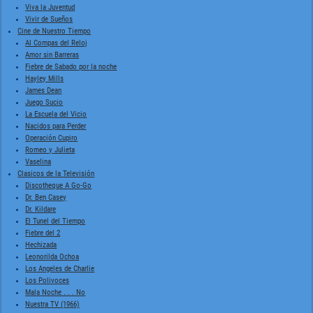
Viva la Juventud
Vivir de Sueños
Cine de Nuestro Tiempo
Al Compas del Reloj
Amor sin Barreras
Fiebre de Sabado por la noche
Hayley Mills
James Dean
Juego Sucio
La Escuela del Vicio
Nacidos para Perder
Operación Cupiro
Romeo y Julieta
Vaselina
Clasicos de la Televisión
Discotheque A Go-Go
Dr. Ben Casey
Dr. Kildare
El Tunel del Tiempo
Fiebre del 2
Hechizada
Leonorilda Ochoa
Los Angeles de Charlie
Los Polivoces
Mala Noche . . . No
Nuestra TV (1966)