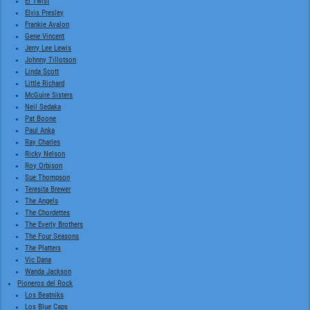
El Twist
Elvis Presley
Frankie Avalon
Gene Vincent
Jerry Lee Lewis
Johnny Tillotson
Linda Scott
Little Richard
McGuire Sisters
Neil Sedaka
Pat Boone
Paul Anka
Ray Charles
Ricky Nelson
Roy Orbison
Sue Thompson
Teresita Brewer
The Angels
The Chordettes
The Everly Brothers
The Four Seasons
The Platters
Vic Dana
Wanda Jackson
Pioneros del Rock
Los Beatniks
Los Blue Caps