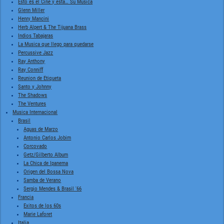
Esto es el Cine y esta… Su Musica
Glenn Miller
Henry Mancini
Herb Alpert & The Tijuana Brass
Indios Tabajaras
La Musica que llego para quedarse
Percussive Jazz
Ray Anthony
Ray Conniff
Reunion de Etiqueta
Santo y Johnny
The Shadows
The Ventures
Musica Internacional
Brasil
Aguas de Marzo
Antonio Carlos Jobim
Corcovado
Getz/Gilberto Album
La Chica de Ipanema
Origen del Bossa Nova
Samba de Verano
Sergio Mendes & Brasil '66
Francia
Exitos de los 60s
Marie Laforet
Italia