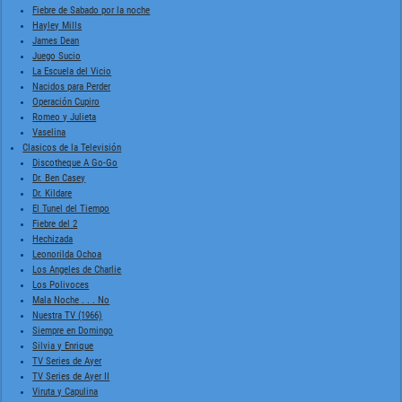
Fiebre de Sabado por la noche
Hayley Mills
James Dean
Juego Sucio
La Escuela del Vicio
Nacidos para Perder
Operación Cupiro
Romeo y Julieta
Vaselina
Clasicos de la Televisión
Discotheque A Go-Go
Dr. Ben Casey
Dr. Kildare
El Tunel del Tiempo
Fiebre del 2
Hechizada
Leonorilda Ochoa
Los Angeles de Charlie
Los Polivoces
Mala Noche . . . No
Nuestra TV (1966)
Siempre en Domingo
Silvia y Enrique
TV Series de Ayer
TV Series de Ayer II
Viruta y Capulina