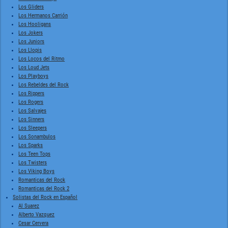
Los Gliders
Los Hermanos Carrión
Los Hooligans
Los Jokers
Los Juniors
Los Llopis
Los Locos del Ritmo
Los Loud Jets
Los Playboys
Los Rebeldes del Rock
Los Rippers
Los Rogers
Los Salvajes
Los Sinners
Los Sleepers
Los Sonambulos
Los Sparks
Los Teen Tops
Los Twisters
Los Viking Boys
Romanticas del Rock
Romanticas del Rock 2
Solistas del Rock en Español
Al Suarez
Alberto Vazquez
Cesar Cervera