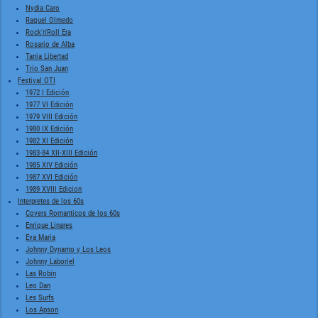
Nydia Caro
Raquel Olmedo
Rock'n'Roll Era
Rosario de Alba
Tania Libertad
Trio San Juan
Festival OTI
1972 I Edición
1977 VI Edición
1979 VIII Edición
1980 IX Edición
1982 XI Edición
1983-84 XII-XIII Edición
1985 XIV Edición
1987 XVI Edición
1989 XVIII Edicion
Interpretes de los 60s
Covers Romanticos de los 60s
Enrique Linares
Eva Maria
Johnny Dynamo y Los Leos
Johnny Laboriel
Las Robin
Leo Dan
Les Surfs
Los Apson