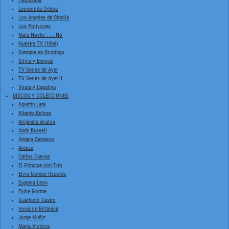
Hechizada
Leonorilda Ochoa
Los Angeles de Charlie
Los Polivoces
Mala Noche . . . No
Nuestra TV (1966)
Siempre en Domingo
Silvia y Enrique
TV Series de Ayer
TV Series de Ayer II
Viruta y Capulina
DISCOS Y COLECCIONES
Agustin Lara
Alberto Beltran
Alejandra Avalos
Andy Russell
Ángela Carrasco
Aranza
Carlos Cuevas
El Príncipe con Trio
Elvis Golden Records
Eugenia Leon
Eydie Gorme
Gualberto Castro
Invasion Britanica
Jorge Muñiz
Maria Victoria