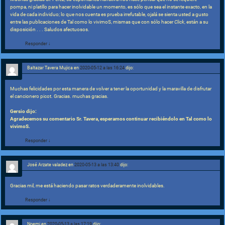
pompa, ni platillo para hacer inolvidable un momento, es sólo que sea el instante exacto, en la
vida de cada individuo; lo que nos cuenta es prueba irrefutable, ojalá se sienta usted a gusto
entre las publicaciones de Tal como lo vivimoS, mismas que con sólo hacer
Click
, están a su
disposición . . . Saludos afectuosos.
Responder
↓
Baltazar Tavera Mujica
en
2020-05-12 a las 16:24
dijo:
Muchas felicidades por esta manera de volver a tener la oportunidad y la maravilla de disfrutar
el cancionero picot. Gracias. muchas gracias.
Gersio dijo:
Agradecemos su comentario Sr. Tavera, esperamos continuar recibiéndolo en Tal como lo
vivimoS.
Responder
↓
José Arzate valadez
en
2020-05-13 a las 13:40
dijo:
Gracias mil, me está haciendo pasar ratos verdaderamente inolvidables.
Responder
↓
Noemi
en
2020-05-13 a las 17:19
dijo: