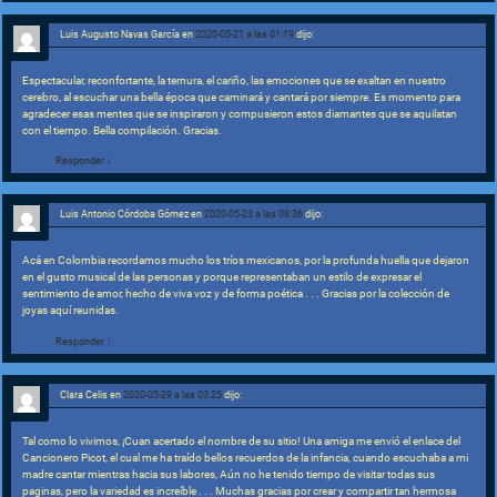
Luis Augusto Navas García
en
2020-05-21 a las 01:19
dijo:
Espectacular, reconfortante, la ternura, el cariño, las emociones que se exaltan en nuestro
cerebro, al escuchar una bella época que caminará y cantará por siempre. Es momento para
agradecer esas mentes que se inspiraron y compusieron estos diamantes que se aquilatan
con el tiempo. Bella compilación. Gracias.
Responder
↓
Luis Antonio Córdoba Gómez
en
2020-05-23 a las 08:36
dijo:
Acá en Colombia recordamos mucho los tríos mexicanos, por la profunda huella que dejaron
en el gusto musical de las personas y porque representaban un estilo de expresar el
sentimiento de amor, hecho de viva voz y de forma poética . . . Gracias por la colección de
joyas aquí reunidas.
Responder
↓
Clara Celis
en
2020-05-29 a las 03:25
dijo:
Tal como lo vivimos, ¡Cuan acertado el nombre de su sitio! Una amiga me envió el enlace del
Cancionero Picot, el cual me ha traído bellos recuerdos de la infancia, cuando escuchaba a mi
madre cantar mientras hacia sus labores, Aún no he tenido tiempo de visitar todas sus
paginas, pero la variedad es increíble . . . Muchas gracias por crear y compartir tan hermosa