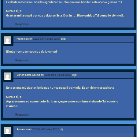
Exelente material musical les agradezco mucho que nos brinden este acervo gracias mil.
Gersio dijo:
Gracias mil a usted por sus palabras Srta. Durán . . . Bienvenida a Tal como lo vivimoS.
Responder
↓
Francisco
en
2020-05-11 a las 12:47
dijo:
El más hermoso recuerdo de juventud
Responder
↓
Victor Ibarra Garcia
en
2020-05-11 a las 18:07
dijo:
Esta es una música tan bella que nunca pasará de moda. Es un deleite escucharla.
Gersio dijo:
Agradecemos su comentario Sr. Ibarra, esperamos continúe visitando Tal como lo
vivimoS.
Responder
↓
Armando
en
2020-05-11 a las 22:16
dijo: