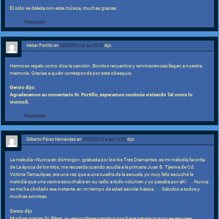
El oído se deleita con esta música, muchas gracias
Responder
↓
Heber Portillo
en
2020-05-12 a las 05:25
dijo:
Hermoso regalo como dice la canción. Bonitos recuerdos y reminiscencias llegan a nuestra
memoria. Gracias a quién corresponda por este obsequio.
Gersio dijo:
Agradecemos su comentario Sr. Portillo, esperamos continúe visitando Tal como lo
vivimoS.
Responder
↓
Gilberto Pérez Hernández
en
2020-05-12 a las 12:55
dijo:
La melodía «Nunca en domingo», grabada por los los Tres Diamantes, es mi melodía favorita
de La época de los tríos, me recuerda cuando acudía a la primaria Juan B. Tijerina de Cd.
Victoria Tamaulipas, era una vez que a una cuadra de la escuela, yo muy feliz escuché la
melodía que una vecina escuchaba en su radio a todo volumen y yo pasaba por ahí . . . Nunca
se me ha olvidado ese instante, en mi tiempo de edad escolar básica . . . Saludos a todos y
muchas sonrisas.
Gersio dijo
Muchas gracias Sr. Pérez, su espontánea narrativa nos hace pensar que no se requiere