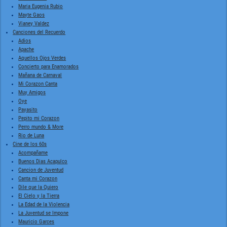
Maria Eugenia Rubio
Mayte Gaos
Vianey Valdez
Canciones del Recuerdo
Adios
Apache
Aquellos Ojos Verdes
Concierto para Enamorados
Mañana de Carnaval
Mi Corazon Canta
Muy Amigos
Oye
Payasito
Pepito mi Corazon
Perro mundo & More
Rio de Luna
Cine de los 60s
Acompañame
Buenos Dias Acapulco
Cancion de Juventud
Canta mi Corazon
Dile que la Quiero
El Cielo y la Tierra
La Edad de la Violencia
La Juventud se Impone
Mauricio Garces