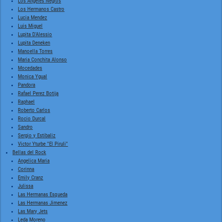
Los Angeles Negros
Los Hermanos Castro
Lucia Mendez
Luis Miguel
Lupita D'Alessio
Lupita Deneken
Manoella Torres
Maria Conchita Alonso
Mocedades
Monica Ygual
Pandora
Rafael Perez Botija
Raphael
Roberto Carlos
Rocio Durcal
Sandro
Sergio y Estibaliz
Victor Yturbe "El Piruli"
Bellas del Rock
Angelica Maria
Corinna
Emily Cranz
Julissa
Las Hermanas Esqueda
Las Hermanas Jimenez
Las Mary Jets
Leda Moreno