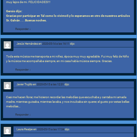
muy lejos de mi. FELICIDADES!!!
Gersio dijo:
Gracias por participar en Tal como lo vivimoS y lo esperamos en otro de nuestros artículos
Sr. Galván . . . Buenas noches.
Responder
↓
Jesús Hernández
en
2020-05-14 a las 16:11
dijo:
Toda esta música me transporta a mi niñez, época muy muy agradable. Fui muy feliz de Niño
y la música me acompañaba siempre, en mi casa había música siempre. Gracias.
Responder
↓
Javier Trujillo
en
2020-05-15 a las 12:31
dijo:
Casi me hacen llorar, me hicieron recordar las melodías que escuchaba y cantaba mi amada
madre, mientras guisaba, mientras lavaba, y nos inculcaba sin querer, el gusto por estas bellas
melodías…
Responder
↓
Laura Realpe
en
2020-05-15 a las 17:34
dijo: