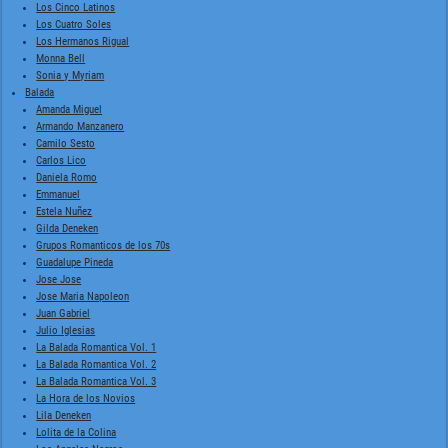
Los Cinco Latinos
Los Cuatro Soles
Los Hermanos Rigual
Monna Bell
Sonia y Myriam
Balada
Amanda Miguel
Armando Manzanero
Camilo Sesto
Carlos Lico
Daniela Romo
Emmanuel
Estela Nuñez
Gilda Deneken
Grupos Romanticos de los 70s
Guadalupe Pineda
Jose Jose
Jose Maria Napoleon
Juan Gabriel
Julio Iglesias
La Balada Romantica Vol. 1
La Balada Romantica Vol. 2
La Balada Romantica Vol. 3
La Hora de los Novios
Lila Deneken
Lolita de la Colina