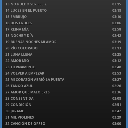
13
NO PUEDO SER FELIZ
03:15
14
LUCES EN EL PUERTO
03:18
15
EMBRUJO
03:10
16
DOS CRUCES
03:06
17
REINA MÍA
02:58
18
NOCHE Y DÍA
02:42
19
BUENAS NOCHES MI AMOR
03:19
20
RÍO COLORADO
03:13
21
LUNA LLENA
03:25
22
AMOR MÍO
03:12
23
TIERNAMENTE
02:48
24
VOLVER A EMPEZAR
02:53
25
MI CORAZÓN ABRIÓ LA PUERTA
03:27
26
TANGO AZUL
02:26
27
AMOR QUE MALO ERES
02:36
28
CONSENTIDA
03:08
29
CONDICIÓN
02:51
30
JÚRAME
02:42
31
MIL VIOLINES
03:29
32
CANCIÓN DE ORFEO
03:00