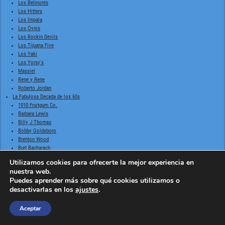
Los Belmonts
Los Hitters
Los Impala
Los Ovnis
Los Rockin Devils
Los Tijuana Five
Los Yaki
Los Yorsy's
Massiel
Rene y Rene
Roberto Jordan
La Fabulosa Decada de los 60s
1910 Fruitgum Co.
Barbara Lewis
Billy J Thomas
Bobby Goldsboro
Brenton Wood
Burt Bacharach
Chris Montez
Utilizamos cookies para ofrecerte la mejor experiencia en
Classics IV
nuestra web.
Creedence Clearwater Revival
Puedes aprender más sobre qué cookies utilizamos o
Dionne Warwick
desactivarlas en los
ajustes
.
El Bubblegum
Frankie Valli & The Four Seasons
Aceptar
Gary Lewis & The Playboys
Johnny Rivers
Lesley Gore