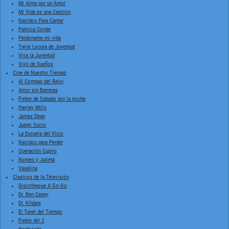
Mi Alma por un Amor
Mi Vida es una Cancion
Nacidos Para Cantar
Patricia Conde
Perdoname mi vida
Twist Locura de Juventud
Viva la Juventud
Vivir de Sueños
Cine de Nuestro Tiempo
Al Compas del Reloj
Amor sin Barreras
Fiebre de Sabado por la noche
Hayley Mills
James Dean
Juego Sucio
La Escuela del Vicio
Nacidos para Perder
Operación Cupiro
Romeo y Julieta
Vaselina
Clasicos de la Televisión
Discotheque A Go-Go
Dr. Ben Casey
Dr. Kildare
El Tunel del Tiempo
Fiebre del 2