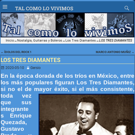
TAL COMO LO VIVIMOS
Inicio
→
Nostalgia, Guitarras y Boleros
→
Los Tres Diamantes
→
LOS TRES DIAMANTES
←
ÍDOLOS DEL ROCK 1
MARCO ANTONIO MUÑIZ
→
Navegación de entradas
LOS TRES DIAMANTES
2020-05-10
Gersio
En la época dorada de los tríos en México, entre
los más populares figuran Los Tres Diamantes,
si no el de mayor éxito, si el más
consistente,
toda vez
que sus
integrante
s Enrique
Quezada,
Gustavo