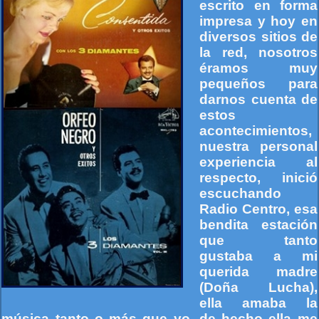
escrito en forma
impresa y hoy en
diversos sitios de
la red, nosotros
éramos muy
pequeños para
darnos cuenta de
estos
acontecimientos,
nuestra personal
experiencia al
respecto, inició
escuchando
Radio Centro, esa
bendita estación
que tanto
gustaba a mi
querida madre
(Doña Lucha),
ella amaba la
música tanto o más que yo, de hecho ella me