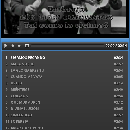
00:00 / 02:34
1
SIGAMOS PECANDO
02:34
2
MALA NOCHE
02:57
3
LA GLORIA ERES TU
02:54
4
CUANDO ME VAYA
03:05
5
USTED
03:14
6
MIÉNTEME
02:49
7
CORAZÓN
02:58
8
QUE MURMUREN
03:12
9
DIVINA ILUSIÓN
03:05
10
SINCERIDAD
02:57
11
SOBERBIA
02:54
12
AMAR QUE DIVINO
02:38