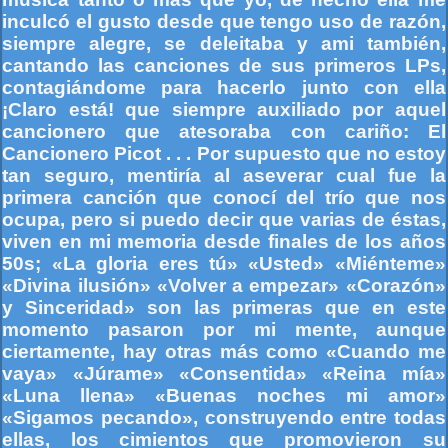
inculcó el gusto desde que tengo uso de razón,
siempre alegre, se deleitaba y ami también,
cantando las canciones de sus primeros LPs,
contagiándome para hacerlo junto con ella
¡Claro está! que siempre auxiliado por aquel
cancionero que atesoraba con cariño: El
Cancionero Picot . . . Por supuesto que no estoy
tan seguro, mentiría al aseverar cual fue la
primera canción que conocí del trío que nos
ocupa, pero si puedo decir que varias de éstas,
viven en mi memoria desde finales de los años
50s; «La gloria eres tú» «Usted» «Miénteme»
«Divina ilusión» «Volver a empezar» «Corazón»
y Sinceridad» son las primeras que en este
momento pasaron por mi mente, aunque
ciertamente, hay otras más como «Cuando me
vaya» «Júrame» «Consentida» «Reina mía»
«Luna llena» «Buenas noches mi amor»
«Sigamos pecando», construyendo entre todas
ellas, los cimientos que promovieron su