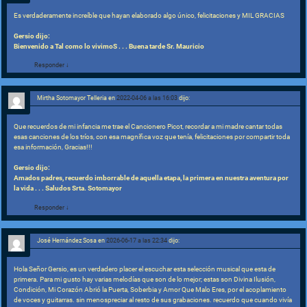
Es verdaderamente increíble que hayan elaborado algo único, felicitaciones y MIL GRACIAS
Gersio dijo:
Bienvenido a Tal como lo vivimoS . . . Buena tarde Sr. Mauricio
Responder
↓
Mirtha Sotomayor Telleria
en
2022-04-06 a las 16:03
dijo:
Que recuerdos de mi infancia me trae el Cancionero Picot, recordar a mi madre cantar todas
esas canciones de los tríos, con esa magnífica voz que tenía, felicitaciones por compartir toda
esa información, Gracias!!!
Gersio dijo:
Amados padres, recuerdo imborrable de aquella etapa, la primera en nuestra aventura por
la vida . . . Saludos Srta. Sotomayor
Responder
↓
José Hernández Sosa
en
2026-06-17 a las 22:34
dijo:
Hola Señor Gersio, es un verdadero placer el escuchar esta selección musical que esta de
primera. Para mi gusto hay varias melodías que son de lo mejor; estas son Divina Ilusión,
Condición, Mi Corazón Abrió la Puerta, Soberbia y Amor Que Malo Eres, por el acoplamiento
de voces y guitarras. sin menospreciar al resto de sus grabaciones. recuerdo que cuando vivía