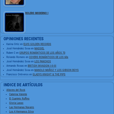
BOLERO MODERNO I
OPINIONES RECIENTES
Karina Ortiz
en
ELVIS GOLDEN RECORDS
José Hernández Sosa
en
MASSIEL
Ruben C
en
GRUPOS ROMÁNTICOS DE LOS AÑOS 70
Rolando Romero
en
COVERS ROMÁNTICOS DE LOS 60s
José Hernández Sosa
en
LOS PANCHOS
Armando Rosas
en
BRITISH INVASION I-II-III
José Hernández Sosa
en
MANOLO MUÑOZ Y LOS GIBSON BOYS
Francisco Ontiveros
en
GLADYS KNIGHT & THE PIPS
INDICE DE ARTÍCULOS
Albores del Rock
Caterina Valente
El Cuarteto Ruffino
Gloria Lasso
Las Hermanas Navarro
Los 4 Hermanos Silva