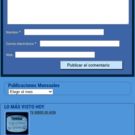
*
Nombre
*
Correo electrónico
Web
Publicaciones Mensuales
LO MÁS VISTO HOY
TV SERIES DE AYER