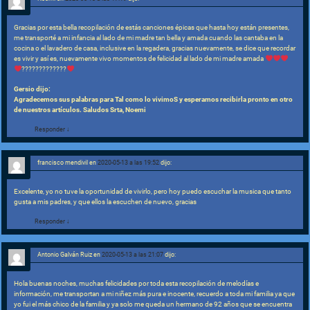
Gracias por esta bella recopilación de estás canciones épicas que hasta hoy están presentes,
me transporté a mi infancia al lado de mi madre tan bella y amada cuando las cantaba en la
cocina o el lavadero de casa, inclusive en la regadera, gracias nuevamente, se dice que recordar
es vivir y así es, nuevamente vivo momentos de felicidad al lado de mi madre amada
?????????????
Gersio dijo:
Agradecemos sus palabras para Tal como lo vivimoS y esperamos recibirla pronto en otro
de nuestros artículos. Saludos Srta, Noemi
Responder
↓
francisco mendivil
en
2020-05-13 a las 19:52
dijo:
Excelente, yo no tuve la oportunidad de vivirlo, pero hoy puedo escuchar la musica que tanto
gusta a mis padres, y que ellos la escuchen de nuevo, gracias
Responder
↓
Antonio Galván Ruiz
en
2020-05-13 a las 21:07
dijo:
Hola buenas noches, muchas felicidades por toda esta recopilación de melodías e
información, me transportan a mi niñez más pura e inocente, recuerdo a toda mi familia ya que
yo fui el más chico de la familia y ya solo me queda un hermano de 92 años que se encuentra