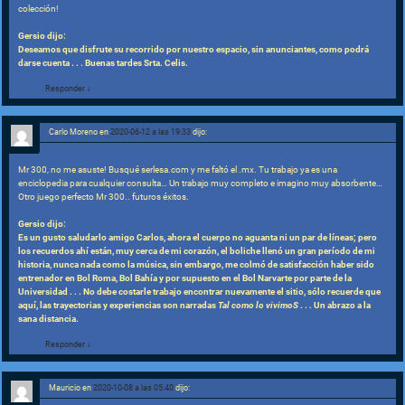
colección!
Gersio dijo:
Deseamos que disfrute su recorrido por nuestro espacio, sin anunciantes, como podrá
darse cuenta . . . Buenas tardes Srta. Celis.
Responder
↓
Carlo Moreno
en
2020-06-12 a las 19:33
dijo:
Mr 300, no me asuste! Busqué serlesa.com y me faltó el .mx. Tu trabajo ya es una
enciclopedia para cualquier consulta… Un trabajo muy completo e imagino muy absorbente…
Otro juego perfecto Mr 300.. futuros éxitos.
Gersio dijo:
Es un gusto saludarlo amigo Carlos, ahora el cuerpo no aguanta ni un par de líneas; pero
los recuerdos ahí están, muy cerca de mi corazón, el boliche llenó un gran período de mi
historia, nunca nada como la música, sin embargo, me colmó de satisfacción haber sido
entrenador en Bol Roma, Bol Bahía y por supuesto en el Bol Narvarte por parte de la
Universidad . . . No debe costarle trabajo encontrar nuevamente el sitio, sólo recuerde que
aquí, las trayectorias y experiencias son narradas
Tal como lo vivimoS
. . . Un abrazo a la
sana distancia.
Responder
↓
Mauricio
en
2020-10-08 a las 05:40
dijo: