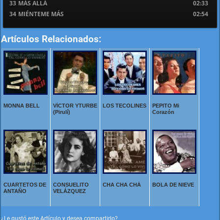
33
MÁS ALLÁ
02:33
34
MIÉNTEME MÁS
02:54
Artículos Relacionados:
MONNA BELL
VÍCTOR YTURBE
LOS TECOLINES
PEPITO Mi
(Pirulí)
Corazón
CUARTETOS DE
CONSUELITO
CHA CHA CHÁ
BOLA DE NIEVE
ANTAÑO
VELÁZQUEZ
¿Le gustó este Artículo y desea compartirlo?