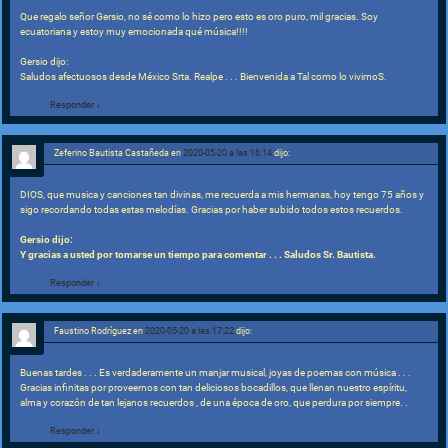
Que regalo señor Gersio, no sé como lo hizo pero esto es oro puro, mil gracias. Soy
ecuatoriana y estoy muy emocionada qué música!!!!
Gersio dijo:
Saludos afectuosos desde México Srta. Realpe . . . Bienvenida a Tal como lo vivimoS.
Responder
↓
Zeferino Bautista Castañeda
en
2020-05-20 a las 16:14
dijo:
DIOS, que musica y canciones tan divinas, me recuerda a mis hermanas, hoy tengo 75 años y
sigo recordando todas estas melodías. Gracias por haber subido todos estos recuerdos.
Gersio dijo:
Y gracias a usted por tomarse un tiempo para comentar . . . Saludos Sr. Bautista.
Responder
↓
Faustino Rodríguez
en
2020-05-20 a las 17:22
dijo:
Buenas tardes . . . Es verdaderamente un manjar musical, joyas de poemas con música . . .
Gracias infinitas por proveernos con tan deliciosos bocadillos, que llenan nuestro espíritu,
alma y corazón de tan lejanos recuerdos , de una época de oro, que perdura por siempre. .
Responder
↓