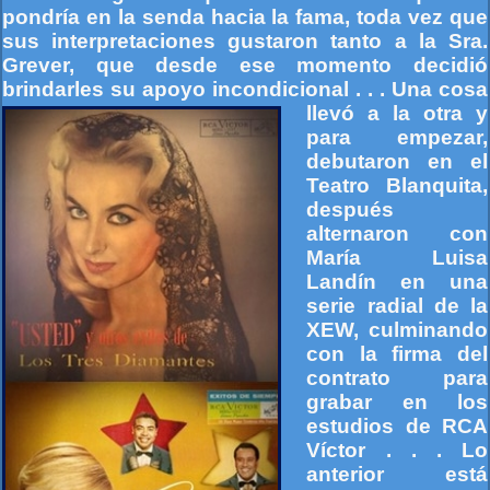
pondría en la senda hacia la fama, toda vez que
sus interpretaciones gustaron tanto a la Sra.
Grever, que desde ese momento decidió
brindarles su apoyo incondicional . . . Una cosa
llevó a la otra y
para empezar,
debutaron en el
Teatro Blanquita,
después
alternaron con
María Luisa
Landín en una
serie radial de la
XEW, culminando
con la firma del
contrato para
grabar en los
estudios de RCA
Víctor . . . Lo
anterior está