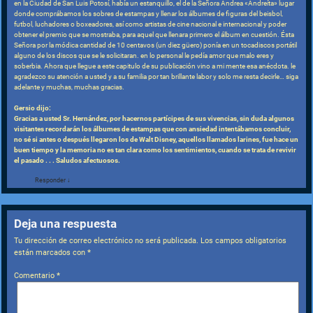
en la Ciudad de San Luis Potosí, había un estanquillo, el de la Señora Andrea «Andreíta» lugar
donde comprábamos los sobres de estampas y llenar los álbumes de figuras del beisbol,
futbol, luchadores o boxeadores, así como artistas de cine nacional e internacional y poder
obtener el premio que se mostraba, para aquel que llenara primero el álbum en cuestión. Ésta
Señora por la módica cantidad de 10 centavos (un diez güero) ponía en un tocadiscos portátil
alguno de los discos que se le solicitaran. en lo personal le pedía amor que malo eres y
soberbia. Ahora que llegue a este capitulo de su publicación vino a mi mente esa anécdota. le
agradezco su atención a usted y a su familia por tan brillante labor y solo me resta decirle… siga
adelante y muchas, muchas gracias.
Gersio dijo:
Gracias a usted Sr. Hernández, por hacernos partícipes de sus vivencias, sin duda algunos
visitantes recordarán los álbumes de estampas que con ansiedad intentábamos concluir,
no sé si antes o después llegaron los de Walt Disney, aquellos llamados larines, fue hace un
buen tiempo y la memoria no es tan clara como los sentimientos, cuando se trata de revivir
el pasado . . . Saludos afectuosos.
Responder
↓
Deja una respuesta
Tu dirección de correo electrónico no será publicada.
Los campos obligatorios
están marcados con
*
Comentario
*