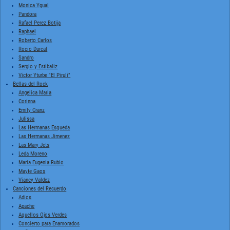
Monica Ygual
Pandora
Rafael Perez Botija
Raphael
Roberto Carlos
Rocio Durcal
Sandro
Sergio y Estibaliz
Victor Yturbe "El Piruli"
Bellas del Rock
Angelica Maria
Corinna
Emily Cranz
Julissa
Las Hermanas Esqueda
Las Hermanas Jimenez
Las Mary Jets
Leda Moreno
Maria Eugenia Rubio
Mayte Gaos
Vianey Valdez
Canciones del Recuerdo
Adios
Apache
Aquellos Ojos Verdes
Concierto para Enamorados