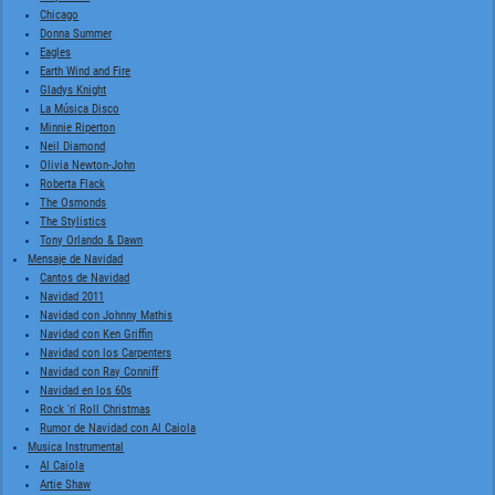
Chicago
Donna Summer
Eagles
Earth Wind and Fire
Gladys Knight
La Música Disco
Minnie Riperton
Neil Diamond
Olivia Newton-John
Roberta Flack
The Osmonds
The Stylistics
Tony Orlando & Dawn
Mensaje de Navidad
Cantos de Navidad
Navidad 2011
Navidad con Johnny Mathis
Navidad con Ken Griffin
Navidad con los Carpenters
Navidad con Ray Conniff
Navidad en los 60s
Rock 'n' Roll Christmas
Rumor de Navidad con Al Caiola
Musica Instrumental
Al Caiola
Artie Shaw