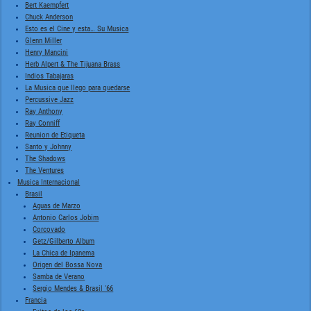
Bert Kaempfert
Chuck Anderson
Esto es el Cine y esta… Su Musica
Glenn Miller
Henry Mancini
Herb Alpert & The Tijuana Brass
Indios Tabajaras
La Musica que llego para quedarse
Percussive Jazz
Ray Anthony
Ray Conniff
Reunion de Etiqueta
Santo y Johnny
The Shadows
The Ventures
Musica Internacional
Brasil
Aguas de Marzo
Antonio Carlos Jobim
Corcovado
Getz/Gilberto Album
La Chica de Ipanema
Origen del Bossa Nova
Samba de Verano
Sergio Mendes & Brasil '66
Francia