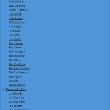
Gene Vincent
Jerry Lee Lewis
Johnny Tillotson
Linda Scott
Little Richard
McGuire Sisters
Neil Sedaka
Pat Boone
Paul Anka
Ray Charles
Ricky Nelson
Roy Orbison
Sue Thompson
Teresita Brewer
The Angels
The Chordettes
The Everly Brothers
The Four Seasons
The Platters
Vic Dana
Wanda Jackson
Pioneros del Rock
Los Beatniks
Los Blue Caps
Los Blue Kings
Los Boppers