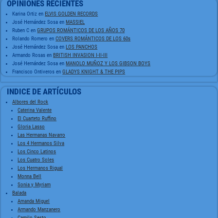
OPINIONES RECIENTES
Karina Ortiz
en
ELVIS GOLDEN RECORDS
José Hernández Sosa
en
MASSIEL
Ruben C
en
GRUPOS ROMÁNTICOS DE LOS AÑOS 70
Rolando Romero
en
COVERS ROMÁNTICOS DE LOS 60s
José Hernández Sosa
en
LOS PANCHOS
Armando Rosas
en
BRITISH INVASION I-II-III
José Hernández Sosa
en
MANOLO MUÑOZ Y LOS GIBSON BOYS
Francisco Ontiveros
en
GLADYS KNIGHT & THE PIPS
INDICE DE ARTÍCULOS
Albores del Rock
Caterina Valente
El Cuarteto Ruffino
Gloria Lasso
Las Hermanas Navarro
Los 4 Hermanos Silva
Los Cinco Latinos
Los Cuatro Soles
Los Hermanos Rigual
Monna Bell
Sonia y Myriam
Balada
Amanda Miguel
Armando Manzanero
Camilo Sesto