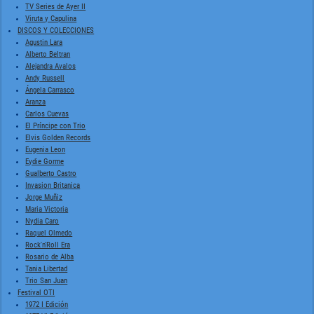
TV Series de Ayer II
Viruta y Capulina
DISCOS Y COLECCIONES
Agustin Lara
Alberto Beltran
Alejandra Avalos
Andy Russell
Ángela Carrasco
Aranza
Carlos Cuevas
El Príncipe con Trio
Elvis Golden Records
Eugenia Leon
Eydie Gorme
Gualberto Castro
Invasion Britanica
Jorge Muñiz
Maria Victoria
Nydia Caro
Raquel Olmedo
Rock'n'Roll Era
Rosario de Alba
Tania Libertad
Trio San Juan
Festival OTI
1972 I Edición