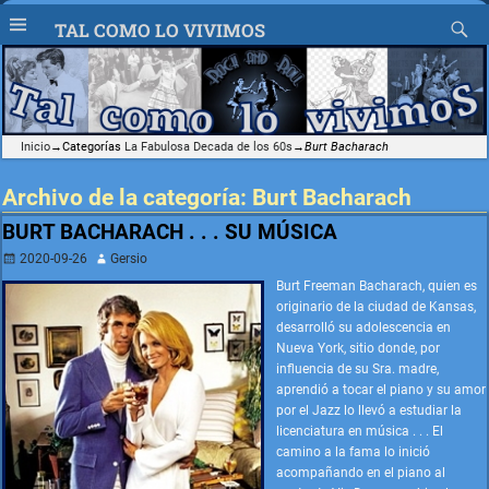
TAL COMO LO VIVIMOS
Inicio
→Categorías
La Fabulosa Decada de los 60s
→
Burt Bacharach
Archivo de la categoría:
Burt Bacharach
BURT BACHARACH . . . SU MÚSICA
2020-09-26
Gersio
Burt Freeman Bacharach, quien es
originario de la ciudad de Kansas,
desarrolló su adolescencia en
Nueva York, sitio donde, por
influencia de su Sra. madre,
aprendió a tocar el piano y su amor
por el Jazz lo llevó a estudiar la
licenciatura en música . . . El
camino a la fama lo inició
acompañando en el piano al