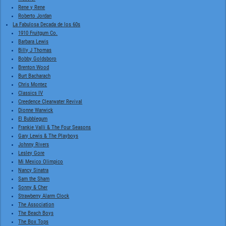
Rene y Rene
Roberto Jordan
La Fabulosa Decada de los 60s
1910 Fruitgum Co.
Barbara Lewis
Billy J Thomas
Bobby Goldsboro
Brenton Wood
Burt Bacharach
Chris Montez
Classics IV
Creedence Clearwater Revival
Dionne Warwick
El Bubblegum
Frankie Valli & The Four Seasons
Gary Lewis & The Playboys
Johnny Rivers
Lesley Gore
Mi Mexico Olimpico
Nancy Sinatra
Sam the Sham
Sonny & Cher
Strawberry Alarm Clock
The Association
The Beach Boys
The Box Tops