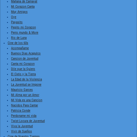
Mañana de Carnaval
Mi Corazon Canta
Muy Amigos
Oye
Payasito
Pepito mi Corazon
Perro mundo & More
Rio de Luna
Cine de los 60s
Acompañame
Buenos Dias Acapulco
Cancion de Juventud
Canta mi Corazon
Dile que la Quiero
El Cielo y la Tierra
La Edad de la Violencia
La Juventud se Impone
Mauricio Garces
Mi Alma por un Amor
Mi Vida es una Cancion
Nacidos Para Cantar
Patricia Conde
Perdoname mi vida
Twist Locura de Juventud
Viva la Juventud
Vivir de Sueños
Cine de Nuestro Tiempo