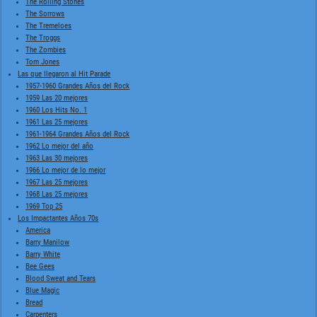
The Rolling Stones
The Sorrows
The Tremeloes
The Troggs
The Zombies
Tom Jones
Las que llegaron al Hit Parade
1957-1960 Grandes Años del Rock
1959 Las 20 mejores
1960 Los Hits No. 1
1961 Las 25 mejores
1961-1964 Grandes Años del Rock
1962 Lo mejor del año
1963 Las 30 mejores
1966 Lo mejor de lo mejor
1967 Las 25 mejores
1968 Las 25 mejores
1969 Top 25
Los Impactantes Años 70s
America
Barry Manilow
Barry White
Bee Gees
Blood Sweat and Tears
Blue Magic
Bread
Carpenters