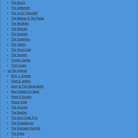
The Doors
The Lettermen
The Lovin' Spoonful
The Mamas & The Papas
The Monkees
The Rascals
The Seekers
The Supremes
The Turtles
The Union Gap
The Vogues
Tommy James
Trini Lopez
La Ola Inglesa
Billy J. Kramer
Chad & Jeremy
Gerry & The Pacemakers
New Vaudeville Band
Peter & Gordon
Petula Clark
The Animals
The Beatles
The Dave Clark Five
The Foundations
The Herman's Hermits
The Kinks