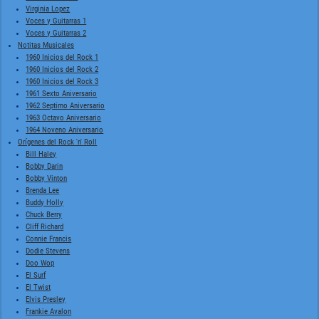
Virginia Lopez
Voces y Guitarras 1
Voces y Guitarras 2
Notitas Musicales
1960 Inicios del Rock 1
1960 Inicios del Rock 2
1960 Inicios del Rock 3
1961 Sexto Aniversario
1962 Septimo Aniversario
1963 Octavo Aniversario
1964 Noveno Aniversario
Orígenes del Rock 'n' Roll
Bill Haley
Bobby Darin
Bobby Vinton
Brenda Lee
Buddy Holly
Chuck Berry
Cliff Richard
Connie Francis
Dodie Stevens
Doo Wop
El Surf
El Twist
Elvis Presley
Frankie Avalon