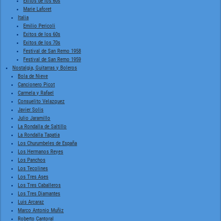
Exitos de los 60s
Marie Laforet
Italia
Emilio Pericoli
Exitos de los 60s
Exitos de los 70s
Festival de San Remo 1958
Festival de San Remo 1959
Nostalgia, Guitarras y Boleros
Bola de Nieve
Cancionero Picot
Carmela y Rafael
Consuelito Velazquez
Javier Solis
Julio Jaramillo
La Rondalla de Saltillo
La Rondalla Tapatia
Los Churumbeles de España
Los Hermanos Reyes
Los Panchos
Los Tecolines
Los Tres Ases
Los Tres Caballeros
Los Tres Diamantes
Luis Arcaraz
Marco Antonio Muñiz
Roberto Cantoral