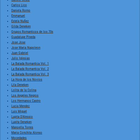
Carlos Lico
Daniela Romo
Emmanuel
Estela Nuñez
Gilda Deneken
Grupos Romanticos de los 70s
Guadalupe Pineda
Jose Jose
Jose Maria Napoleon
Juan Gabriel
Julio Iglesias
La Balada Romantica Vol. 1
La Balada Romantica Vol. 2
La Balada Romantica Vol. 3
La Hora de los Novios
Lila Deneken
Lolita de la Colina
Los Angeles Negros
Los Hermanos Castro
Lucia Mendez
Luis Miguel
Lupita D'Alessio
Lupita Deneken
Manoella Torres
Maria Conchita Alonso
Mocedades