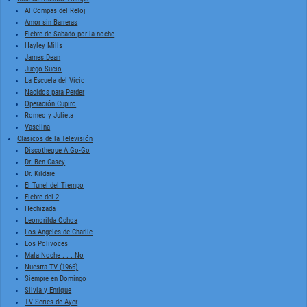
Al Compas del Reloj
Amor sin Barreras
Fiebre de Sabado por la noche
Hayley Mills
James Dean
Juego Sucio
La Escuela del Vicio
Nacidos para Perder
Operación Cupiro
Romeo y Julieta
Vaselina
Clasicos de la Televisión
Discotheque A Go-Go
Dr. Ben Casey
Dr. Kildare
El Tunel del Tiempo
Fiebre del 2
Hechizada
Leonorilda Ochoa
Los Angeles de Charlie
Los Polivoces
Mala Noche . . . No
Nuestra TV (1966)
Siempre en Domingo
Silvia y Enrique
TV Series de Ayer