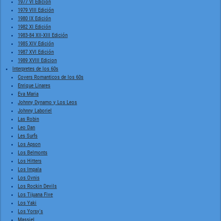
1977 VI Edición
1979 VIII Edición
1980 IX Edición
1982 XI Edición
1983-84 XII-XIII Edición
1985 XIV Edición
1987 XVI Edición
1989 XVIII Edicion
Interpretes de los 60s
Covers Romanticos de los 60s
Enrique Linares
Eva Maria
Johnny Dynamo y Los Leos
Johnny Laboriel
Las Robin
Leo Dan
Les Surfs
Los Apson
Los Belmonts
Los Hitters
Los Impala
Los Ovnis
Los Rockin Devils
Los Tijuana Five
Los Yaki
Los Yorsy's
Massiel