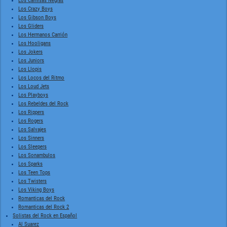
Los Camisas Negras
Los Crazy Boys
Los Gibson Boys
Los Gliders
Los Hermanos Carrión
Los Hooligans
Los Jokers
Los Juniors
Los Llopis
Los Locos del Ritmo
Los Loud Jets
Los Playboys
Los Rebeldes del Rock
Los Rippers
Los Rogers
Los Salvajes
Los Sinners
Los Sleepers
Los Sonambulos
Los Sparks
Los Teen Tops
Los Twisters
Los Viking Boys
Romanticas del Rock
Romanticas del Rock 2
Solistas del Rock en Español
Al Suarez