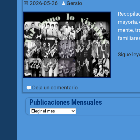
2026-05-26
Gersio
Recopilac
mayoría, 
mente, t
familiare
Sigue le
Deja un comentario
Publicaciones Mensuales