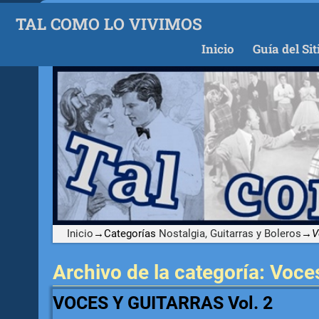
TAL COMO LO VIVIMOS
Inicio
Guía del Sit
Inicio
→Categorías
Nostalgia, Guitarras y Boleros
→
V
Archivo de la categoría:
Voces
VOCES Y GUITARRAS Vol. 2