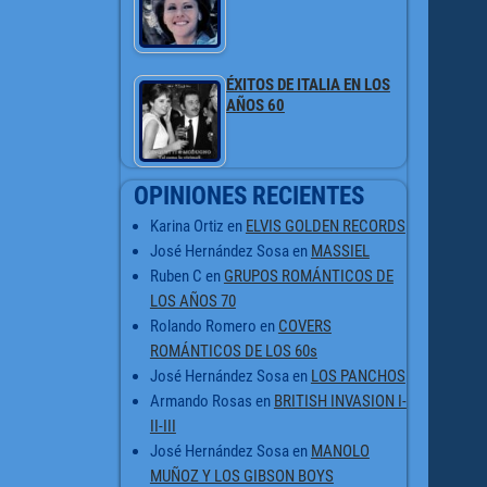
ÉXITOS DE ITALIA EN LOS
AÑOS 60
OPINIONES RECIENTES
Karina Ortiz
en
ELVIS GOLDEN RECORDS
José Hernández Sosa
en
MASSIEL
Ruben C
en
GRUPOS ROMÁNTICOS DE
LOS AÑOS 70
Rolando Romero
en
COVERS
ROMÁNTICOS DE LOS 60s
José Hernández Sosa
en
LOS PANCHOS
Armando Rosas
en
BRITISH INVASION I-
II-III
José Hernández Sosa
en
MANOLO
MUÑOZ Y LOS GIBSON BOYS