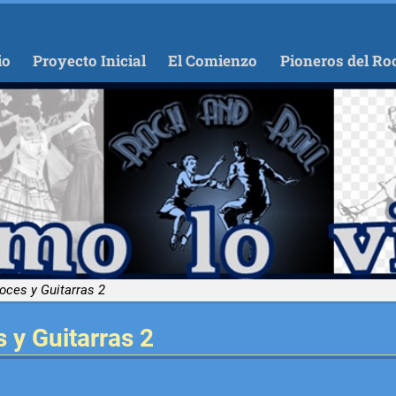
io
Proyecto Inicial
El Comienzo
Pioneros del Ro
oces y Guitarras 2
 y Guitarras 2