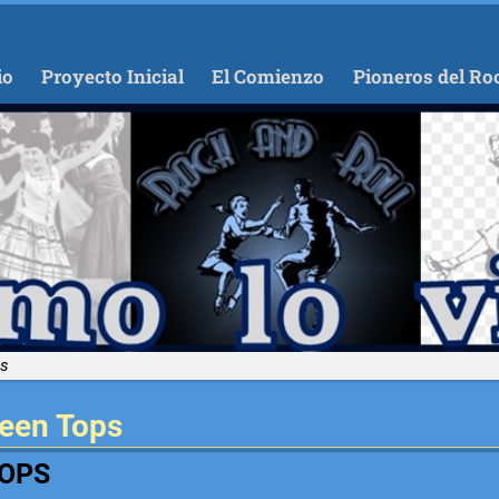
io
Proyecto Inicial
El Comienzo
Pioneros del Ro
ps
een Tops
TOPS