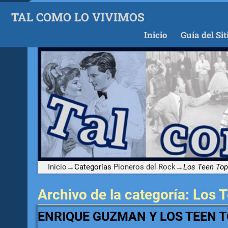
TAL COMO LO VIVIMOS
Inicio
Guía del Sit
Inicio
→Categorías
Pioneros del Rock
→
Los Teen To
Archivo de la categoría:
Los T
ENRIQUE GUZMAN Y LOS TEEN 