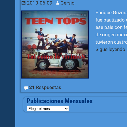
2010-06-09
Gersio
Enrique Guzmán
fue bautizado 
ese país con f
de origen mex
tuvieron cuatro
Sigue leyendo
21
Respuestas
Publicaciones Mensuales