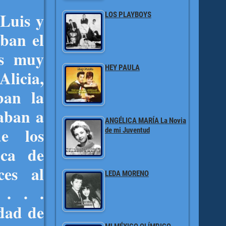
 Luis y
LOS PLAYBOYS
aban el
as muy
HEY PAULA
Alicia,
ban la
aban a
ANGÉLICA MARÍA La Novia
de los
de mi Juventud
oca de
ces al
LEDA MORENO
 . . .
dad de