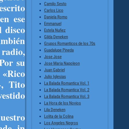
Camilo Sesto
escrito
Carlos Lico
en ese
Daniela Romo
Emmanuel
l disco
Estela Nuñez
ambién
Gilda Deneken
Grupos Romanticos de los 70s
 radio,
Guadalupe Pineda
Jose Jose
 Por su
Jose Maria Napoleon
o «Rico
Juan Gabriel
Julio Iglesias
, Tito
La Balada Romantica Vol. 1
La Balada Romantica Vol. 2
estido
La Balada Romantica Vol. 3
La Hora de los Novios
Lila Deneken
uestro
Lolita de la Colina
Los Angeles Negros
ade in