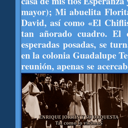
casa de mis tíos Esperanza
mayor); Mi abuelita Flori
David, así como «El Chifli
tan añorado cuadro. El 
esperadas posadas, se turna
en la colonia Guadalupe T
reunión, apenas se acerca