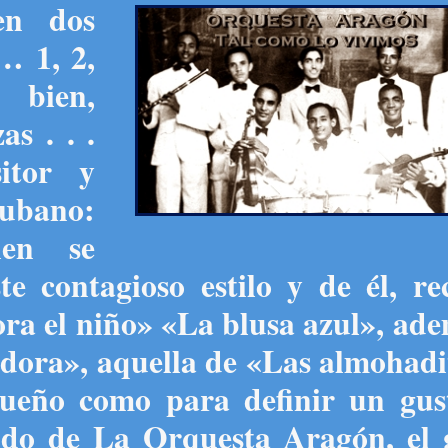
en dos
… 1, 2,
 bien,
s . . .
sitor y
ubano:
ien se
te contagioso estilo y de él, r
ora el niño» «La blusa azul», ad
ora», aquella de «Las almohadit
ueño como para definir un gus
nido de La Orquesta Aragón, el 