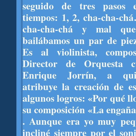
seguido de tres pasos 
tiempos: 1, 2, cha-cha-chá
cha-cha-chá y mal que
bailábamos un par de pieza
Es al violinista, compo
Director de Orquesta c
Enrique Jorrín, a qu
atribuye la creación de es
algunos logros: «Por qué ll
su composición «La engañad
. Aunque era yo muy peq
incliné siempre por el so