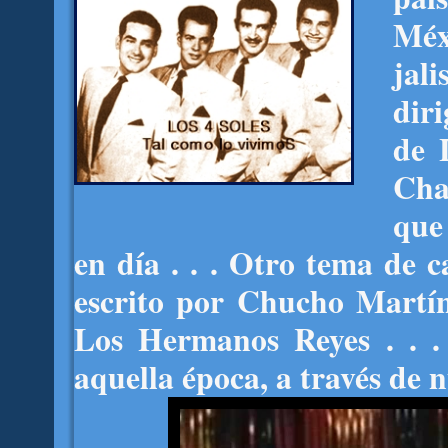
Méx
ja
dir
de 
Cha
que
en día . . . Otro tema de c
escrito por Chucho Martín
Los Hermanos Reyes . . .
aquella época, a través de 