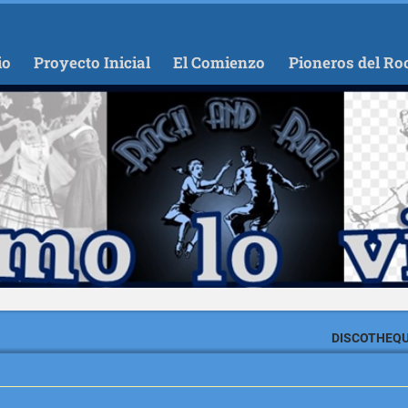
io
Proyecto Inicial
El Comienzo
Pioneros del Ro
DISCOTHEQU