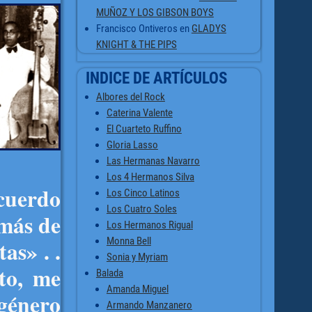
MUÑOZ Y LOS GIBSON BOYS
Francisco Ontiveros
en
GLADYS
KNIGHT & THE PIPS
INDICE DE ARTÍCULOS
Albores del Rock
Caterina Valente
El Cuarteto Ruffino
Gloria Lasso
Las Hermanas Navarro
Los 4 Hermanos Silva
ecuerdo
Los Cinco Latinos
Los Cuatro Soles
emás de
Los Hermanos Rigual
Monna Bell
as» . .
Sonia y Myriam
to, me
Balada
Amanda Miguel
género
Armando Manzanero