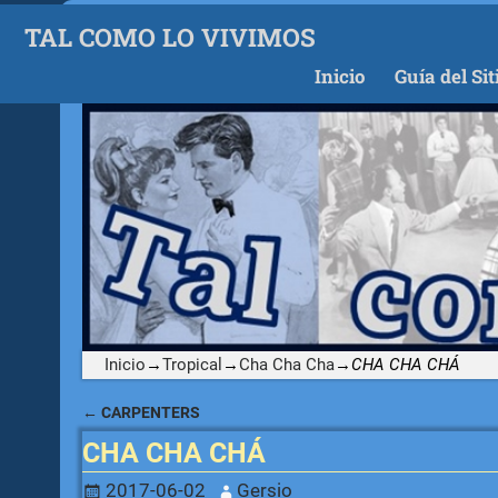
TAL COMO LO VIVIMOS
Inicio
Guía del Sit
Inicio
→
Tropical
→
Cha Cha Cha
→
CHA CHA CHÁ
←
CARPENTERS
Navegación de entradas
CHA CHA CHÁ
2017-06-02
Gersio