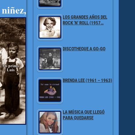
niñez,
LOS GRANDES AÑOS DEL
ROCK ‘N’ ROLL (1957…
DISCOTHEQUE A GO-GO
BRENDA LEE (1961 – 1963)
LA MÚSICA QUE LLEGÓ
PARA QUEDARSE