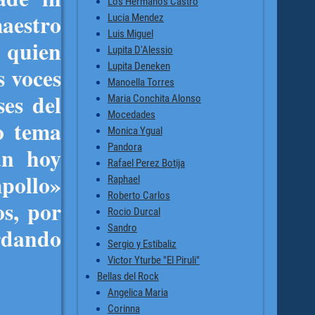
Los Hermanos Castro
aestro
Lucia Mendez
Luis Miguel
quien
Lupita D'Alessio
Lupita Deneken
s voces
Manoella Torres
ses del
Maria Conchita Alonso
Mocedades
o tema
Monica Ygual
Pandora
an hoy
Rafael Perez Botija
mpollo»
Raphael
Roberto Carlos
os, por
Rocio Durcal
Sandro
rdando
Sergio y Estibaliz
Victor Yturbe "El Piruli"
Bellas del Rock
Angelica Maria
Corinna