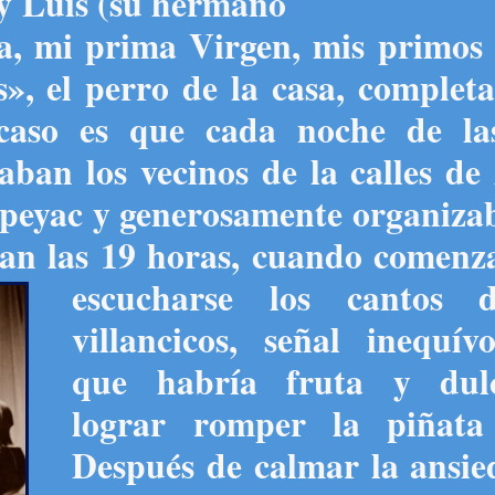
 y Luis (su hermano
ta, mi prima Virgen, mis primos
s», el perro de la casa, complet
caso es que cada noche de l
ban los vecinos de la calles de 
epeyac y generosamente organiza
ban las 19 horas, cuando
comenz
escucharse los cantos 
villancicos, señal inequív
que habría fruta y dul
lograr romper la piñata
Después de calmar la ansie