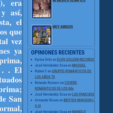
), era
MI MÉXICO OLÍMPICO
y así,
ta, el
MUY AMIGOS
los que
tal vez
nes ya
OPINIONES RECIENTES
 prima,
Karina Ortiz
en
ELVIS GOLDEN RECORDS
José Hernández Sosa
en
MASSIEL
. . El
Ruben C
en
GRUPOS ROMÁNTICOS DE
ctuados
LOS AÑOS 70
Rolando Romero
en
COVERS
 prima;
ROMÁNTICOS DE LOS 60s
José Hernández Sosa
en
LOS PANCHOS
 de San
Armando Rosas
en
BRITISH INVASION I-
rmal,
II-III
José Hernández Sosa
en
MANOLO