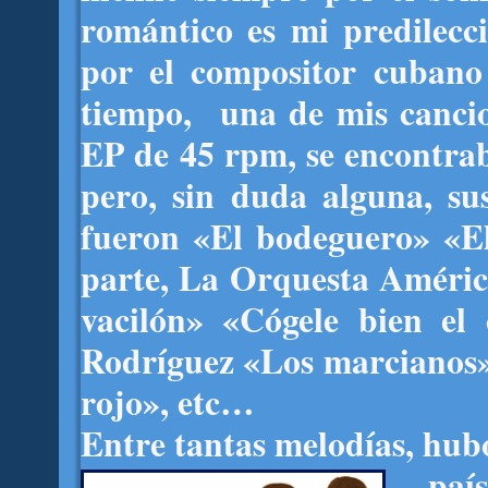
romántico es mi predilecci
por el compositor cubano
tiempo, una de mis cancion
EP de 45 rpm, se encontra
pero, sin duda alguna, su
fueron «El bodeguero» «El
parte, La Orquesta Améric
vacilón» «Cógele bien el
Rodríguez «Los marcianos»
rojo», etc…
Entre tantas melodías, hub
paí