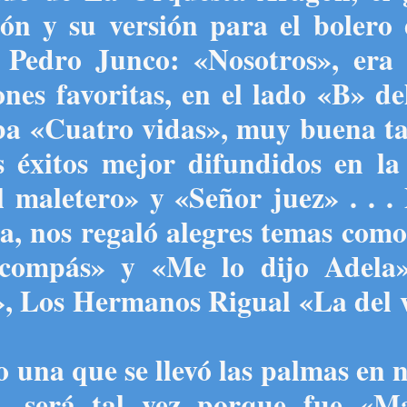
ón y su versión para el bolero 
 Pedro Junco: «Nosotros», era 
es favoritas, en el lado «B» de
ba «Cuatro vidas», muy buena t
s éxitos mejor difundidos en la
 maletero» y «Señor juez» . . .
a, nos regaló alegres temas com
 compás» y «Me lo dijo Adela»
, Los Hermanos Rigual «La del v
o una que se llevó las palmas en
n
s, será tal vez porque fue «M