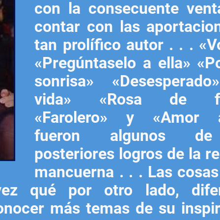
con la consecuente vent
contar con las aportacio
tan prolífico autor . . . «
«Pregúntaselo a ella» «P
sonrisa» «Desesperado
vida» «Rosa de fu
«Farolero» y «Amor 
fueron algunos de
posteriores logros de la r
mancuerna . . . Las cosas
vez qué por otro lado, dife
onocer más temas de su inspir