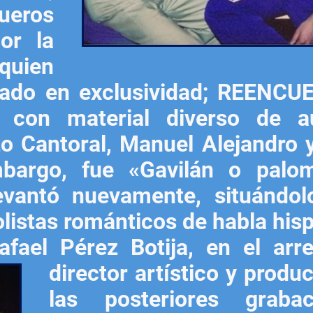
ueros
or la
quien
mado en exclusividad; REENC
o, con material diverso de a
o Cantoral, Manuel Alejandro 
mbargo, fue «Gavilán o palo
vantó nuevamente, situándol
solistas románticos de habla his
fael Pérez Botija, en el arreg
director artístico y produ
las posteriores grabac