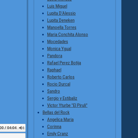
Luis Miguel
Lupita D'Alessio
Lupita Deneken
Manoella Torres
Maria Conchita Alonso
Mocedades
Monica Ygual
Pandora
Rafael Perez Botija
Raphael
Roberto Carlos
Rocio Durcal
Sandro
Sergio y Estibaliz
Victor Yturbe "El Piruli"
Bellas del Rock
Angelica Maria
Corinna
00 / 04:04
Emily Cranz