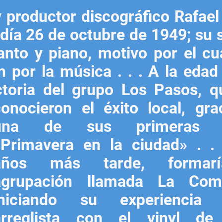
 y productor discográfico Rafae
l día 26 de octubre de 1949; su
nto y piano, motivo por el cua
ón por la música . . . A la eda
ctoria del grupo Los Pasos, q
conocieron el éxito
local, gra
una de sus primeras o
«Primavera en la ciudad» . .
años más tarde, formar
agrupación llamada La Comp
iniciando su experiencia
arreglista con el vinyl de