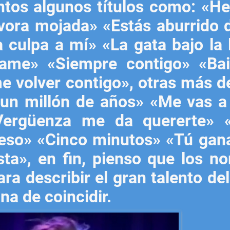
tos algunos títulos como: «He
lvora mojada» «Estás aburrido 
 culpa a mí» «La gata bajo la l
ame» «Siempre contigo» «Ba
e volver contigo», otras más d
un millón de años» «Me vas a
ergüenza me da quererte» «
so» «Cinco minutos» «Tú gan
ta», en fin, pienso que los n
ara describir el gran talento de
na de coincidir.