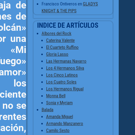
aja de
Francisco Ontiveros
en
GLADYS
KNIGHT & THE PIPS
nes de
INDICE DE ARTÍCULOS
Volcán»
Albores del Rock
or una
Caterina Valente
» «Mi
El Cuarteto Ruffino
Gloria Lasso
ego»
Las Hermanas Navarro
Los 4 Hermanos Silva
amor»
Los Cinco Latinos
 los
Los Cuatro Soles
Los Hermanos Rigual
eciente
Monna Bell
Sonia y Myriam
 no se
Balada
rentes
Amanda Miguel
Armando Manzanero
ación,
Camilo Sesto