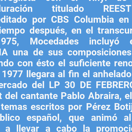
duración titulado REEST
editado por CBS Columbia en
tiempo después, en el transcu
1975, Mocedades incluyó 
A una de sus composiciones
do con ésto el suficiente ren
1977 llegara al fin el anhelado
mercado del LP 30 DE FEBRER
del cantante Pablo Abraira, el
temas escritos por Pérez Botij
blico español, que animó al
, a llevar a cabo la promoc