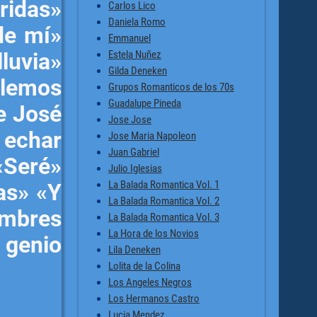
ridas»
Carlos Lico
Daniela Romo
de mí»
Emmanuel
Estela Nuñez
luvia»
Gilda Deneken
ilemos
Grupos Romanticos de los 70s
Guadalupe Pineda
e José
Jose Jose
 echar
Jose Maria Napoleon
Juan Gabriel
Seré»
Julio Iglesias
La Balada Romantica Vol. 1
as» «Y
La Balada Romantica Vol. 2
ombres
La Balada Romantica Vol. 3
La Hora de los Novios
l genio
Lila Deneken
Lolita de la Colina
Los Angeles Negros
Los Hermanos Castro
Lucia Mendez