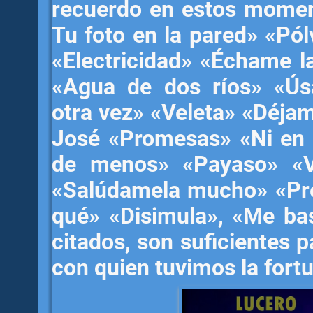
recuerdo en estos momen
Tu foto en la pared» «Pó
«Electricidad» «Échame la
«Agua de dos ríos» «Ús
otra vez» «Veleta» «Déjam
José «Promesas» «Ni en 
de menos» «Payaso» «V
«Salúdamela mucho» «Pre
qué» «Disimula», «Me bas
citados, son suficientes p
con quien tuvimos la fortu