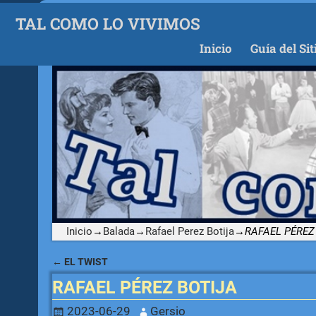
TAL COMO LO VIVIMOS
Inicio
Guía del Sit
Inicio
→
Balada
→
Rafael Perez Botija
→
RAFAEL PÉREZ
←
EL TWIST
Navegación de entradas
RAFAEL PÉREZ BOTIJA
2023-06-29
Gersio