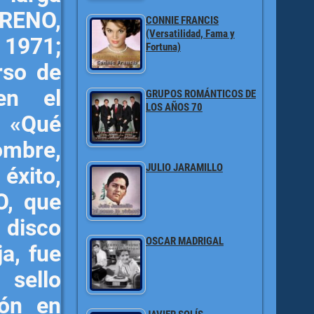
RENO,
CONNIE FRANCIS
(Versatilidad, Fama y
 1971;
Fortuna)
rso de
en el
GRUPOS ROMÁNTICOS DE
LOS AÑOS 70
 «Qué
ombre,
JULIO JARAMILLO
 éxito,
O, que
 disco
OSCAR MADRIGAL
a, fue
 sello
ión en