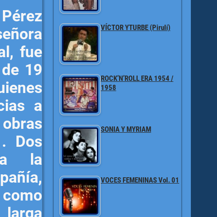
l Pérez
VÍCTOR YTURBE (Pirulí)
 señora
l, fue
d de 19
ROCK’N’ROLL ERA 1954 /
uienes
1958
cias a
bras
SONIA Y MYRIAM
 . Dos
ía la
añía,
VOCES FEMENINAS Vol. 01
 como
 larga