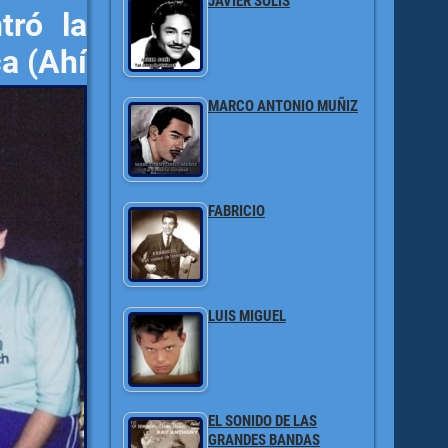
JAVIER SOLÍS
tró la
a (Ahí
MARCO ANTONIO MUÑIZ
FABRICIO
LUIS MIGUEL
EL SONIDO DE LAS
GRANDES BANDAS