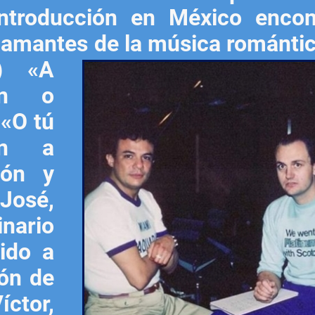
introducción en México encon
 amantes de la música
romántic
) «A
án o
«O tú
on a
ión y
José,
ario
ido a
ón de
íctor,