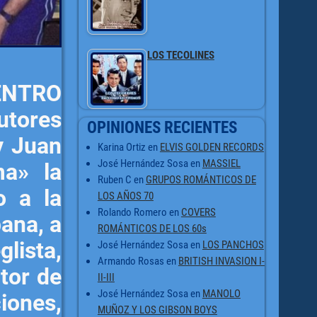
LOS TECOLINES
UENTRO
utores
OPINIONES RECIENTES
y Juan
Karina Ortiz
en
ELVIS GOLDEN RECORDS
José Hernández Sosa
en
MASSIEL
ma» la
Ruben C
en
GRUPOS ROMÁNTICOS DE
o a la
LOS AÑOS 70
Rolando Romero
en
COVERS
pana, a
ROMÁNTICOS DE LOS 60s
lista,
José Hernández Sosa
en
LOS PANCHOS
Armando Rosas
en
BRITISH INVASION I-
ctor
de
II-III
José Hernández Sosa
en
MANOLO
iones,
MUÑOZ Y LOS GIBSON BOYS