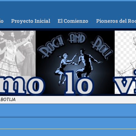
io
Proyecto Inicial
El Comienzo
Pioneros del Ro
 BOTIJA