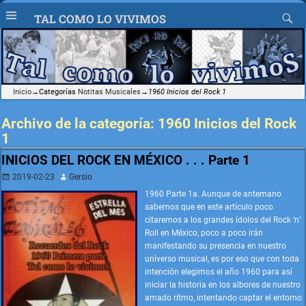
TAL COMO LO VIVIMOS
Inicio
→Categorías
Notitas Musicales
→
1960 Inicios del Rock 1
Archivo de la categoría:
1960 Inicios del Rock
1
INICIOS DEL ROCK EN MÉXICO . . . Parte 1
2019-02-23
Gersio
1960 Parte 1a. Aunque de antemano
sabemos que en este artículo poco
citaremos a los grandes ídolos del Rock ‘n’
Roll en México, poco a poco irán
manifestando su presencia en nuestro
universo musical, es por eso que con toda
intención elegimos el año 1960 para así
iniciar la historia en los albores de nuestro
amado ritmo, intentando captar el entorno