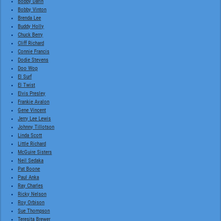
Bobby Darin
Bobby Vinton
Brenda Lee
Buddy Holly
Chuck Berry
Cliff Richard
Connie Francis
Dodie Stevens
Doo Wop
El Surf
El Twist
Elvis Presley
Frankie Avalon
Gene Vincent
Jerry Lee Lewis
Johnny Tillotson
Linda Scott
Little Richard
McGuire Sisters
Neil Sedaka
Pat Boone
Paul Anka
Ray Charles
Ricky Nelson
Roy Orbison
Sue Thompson
Teresita Brewer