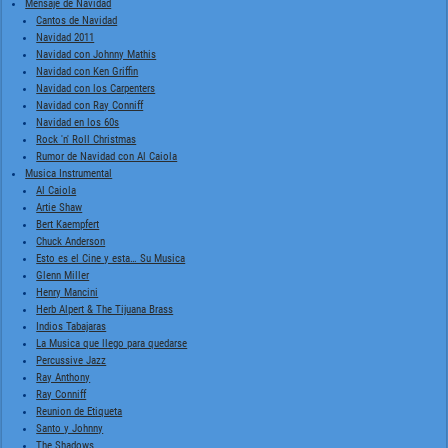
Mensaje de Navidad
Cantos de Navidad
Navidad 2011
Navidad con Johnny Mathis
Navidad con Ken Griffin
Navidad con los Carpenters
Navidad con Ray Conniff
Navidad en los 60s
Rock 'n' Roll Christmas
Rumor de Navidad con Al Caiola
Musica Instrumental
Al Caiola
Artie Shaw
Bert Kaempfert
Chuck Anderson
Esto es el Cine y esta… Su Musica
Glenn Miller
Henry Mancini
Herb Alpert & The Tijuana Brass
Indios Tabajaras
La Musica que llego para quedarse
Percussive Jazz
Ray Anthony
Ray Conniff
Reunion de Etiqueta
Santo y Johnny
The Shadows