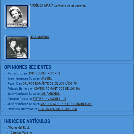
ANGÉLICA MARÍA La Novia de mi Juventud
LEDA MORENO
OPINIONES RECIENTES
Karina Ortiz
en
ELVIS GOLDEN RECORDS
José Hernández Sosa
en
MASSIEL
Ruben C
en
GRUPOS ROMÁNTICOS DE LOS AÑOS 70
Rolando Romero
en
COVERS ROMÁNTICOS DE LOS 60s
José Hernández Sosa
en
LOS PANCHOS
Armando Rosas
en
BRITISH INVASION I-II-III
José Hernández Sosa
en
MANOLO MUÑOZ Y LOS GIBSON BOYS
Francisco Ontiveros
en
GLADYS KNIGHT & THE PIPS
INDICE DE ARTÍCULOS
Albores del Rock
Caterina Valente