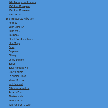
1966 Lo mejor de lo mejor
1967 Las 25 mejores
1968 Las 25 mejores
1969 Top 25
Los Impactantes Años 70s
America
Barry Manilow
Barry White
Bee Gees
Blood Sweat and Tears
Blue Magic
Bread
Carpenters
Chicago
Donna Summer
Eagles
Earth Wind and Fire
Gladys Knight
La Música Disco
Minnie Riperton
Neil Diamond
Olivia Newton-John
Roberta Flack
The Osmonds
The Stylistics
Tony Orlando & Dawn