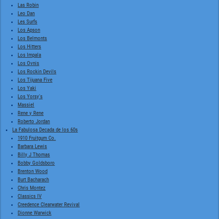
Las Robin
Leo Dan
Les Surfs
Los Apson
Los Belmonts
Los Hitters
Los Impala
Los Ovnis
Los Rockin Devils
Los Tijuana Five
Los Yaki
Los Yorsy's
Massiel
Rene y Rene
Roberto Jordan
La Fabulosa Decada de los 60s
1910 Fruitgum Co.
Barbara Lewis
Billy J Thomas
Bobby Goldsboro
Brenton Wood
Burt Bacharach
Chris Montez
Classics IV
Creedence Clearwater Revival
Dionne Warwick