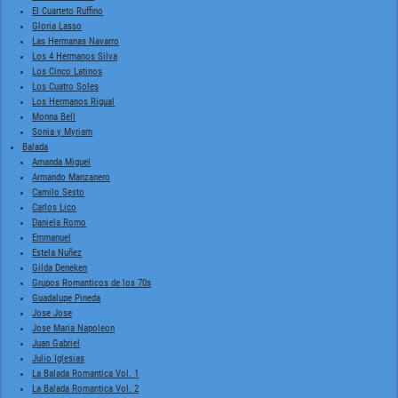
El Cuarteto Ruffino
Gloria Lasso
Las Hermanas Navarro
Los 4 Hermanos Silva
Los Cinco Latinos
Los Cuatro Soles
Los Hermanos Rigual
Monna Bell
Sonia y Myriam
Balada
Amanda Miguel
Armando Manzanero
Camilo Sesto
Carlos Lico
Daniela Romo
Emmanuel
Estela Nuñez
Gilda Deneken
Grupos Romanticos de los 70s
Guadalupe Pineda
Jose Jose
Jose Maria Napoleon
Juan Gabriel
Julio Iglesias
La Balada Romantica Vol. 1
La Balada Romantica Vol. 2