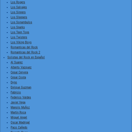
Los Rogers
Los Salvajes
Los Sinners
Los Sleepers
Los Sonambulos
Los Sparks
Los Teen Tops
Los Twisters
Los Viking Boys
Romanticas del Rock
Romanticas del Rock 2
Solistas del Rock en Español
Al Suarez
Alberto Vazquez
Cesar Cervera
Cesar Costa
Dyno
Enrique Guzman
Fabricio
Federico Valdes
Javier Vega
Manolo Muñoz
Martin Roca
Miguel Angel
Oscar Madrigal
Paco Cañedo