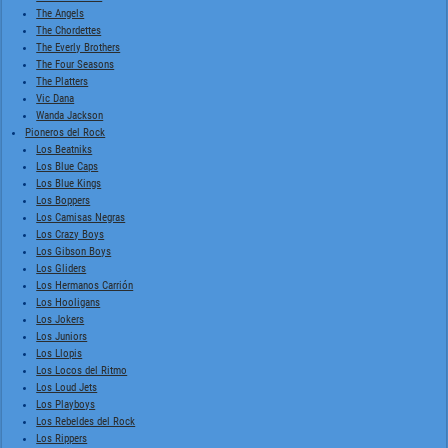
The Angels
The Chordettes
The Everly Brothers
The Four Seasons
The Platters
Vic Dana
Wanda Jackson
Pioneros del Rock
Los Beatniks
Los Blue Caps
Los Blue Kings
Los Boppers
Los Camisas Negras
Los Crazy Boys
Los Gibson Boys
Los Gliders
Los Hermanos Carrión
Los Hooligans
Los Jokers
Los Juniors
Los Llopis
Los Locos del Ritmo
Los Loud Jets
Los Playboys
Los Rebeldes del Rock
Los Rippers