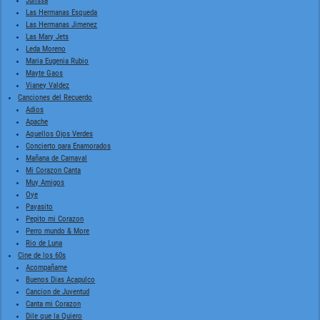
Julissa
Las Hermanas Esqueda
Las Hermanas Jimenez
Las Mary Jets
Leda Moreno
Maria Eugenia Rubio
Mayte Gaos
Vianey Valdez
Canciones del Recuerdo
Adios
Apache
Aquellos Ojos Verdes
Concierto para Enamorados
Mañana de Carnaval
Mi Corazon Canta
Muy Amigos
Oye
Payasito
Pepito mi Corazon
Perro mundo & More
Rio de Luna
Cine de los 60s
Acompañame
Buenos Dias Acapulco
Cancion de Juventud
Canta mi Corazon
Dile que la Quiero