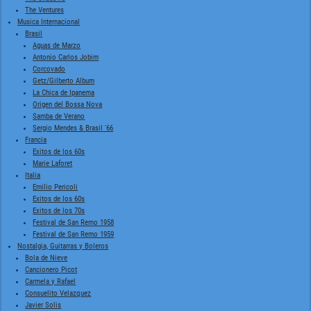
The Ventures
Musica Internacional
Brasil
Aguas de Marzo
Antonio Carlos Jobim
Corcovado
Getz/Gilberto Album
La Chica de Ipanema
Origen del Bossa Nova
Samba de Verano
Sergio Mendes & Brasil '66
Francia
Exitos de los 60s
Marie Laforet
Italia
Emilio Pericoli
Exitos de los 60s
Exitos de los 70s
Festival de San Remo 1958
Festival de San Remo 1959
Nostalgia, Guitarras y Boleros
Bola de Nieve
Cancionero Picot
Carmela y Rafael
Consuelito Velazquez
Javier Solis