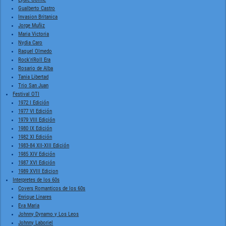
Gualberto Castro
Invasion Britanica
Jorge Muñiz
Maria Victoria
Nydia Caro
Raquel Olmedo
Rock'n'Roll Era
Rosario de Alba
Tania Libertad
Trio San Juan
Festival OTI
1972 I Edición
1977 VI Edición
1979 VIII Edición
1980 IX Edición
1982 XI Edición
1983-84 XII-XIII Edición
1985 XIV Edición
1987 XVI Edición
1989 XVIII Edicion
Interpretes de los 60s
Covers Romanticos de los 60s
Enrique Linares
Eva Maria
Johnny Dynamo y Los Leos
Johnny Laboriel