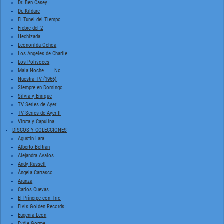
Dr. Ben Casey
Dr. Kildare
El Tunel del Tiempo
Fiebre del 2
Hechizada
Leonorilda Ochoa
Los Angeles de Charlie
Los Polivoces
Mala Noche . . . No
Nuestra TV (1966)
Siempre en Domingo
Silvia y Enrique
TV Series de Ayer
TV Series de Ayer II
Viruta y Capulina
DISCOS Y COLECCIONES
Agustin Lara
Alberto Beltran
Alejandra Avalos
Andy Russell
Ángela Carrasco
Aranza
Carlos Cuevas
El Príncipe con Trio
Elvis Golden Records
Eugenia Leon
Eydie Gorme