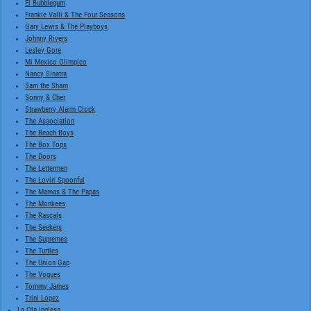
El Bubblegum
Frankie Valli & The Four Seasons
Gary Lewis & The Playboys
Johnny Rivers
Lesley Gore
Mi Mexico Olimpico
Nancy Sinatra
Sam the Sham
Sonny & Cher
Strawberry Alarm Clock
The Association
The Beach Boys
The Box Tops
The Doors
The Lettermen
The Lovin' Spoonful
The Mamas & The Papas
The Monkees
The Rascals
The Seekers
The Supremes
The Turtles
The Union Gap
The Vogues
Tommy James
Trini Lopez
La Ola Inglesa