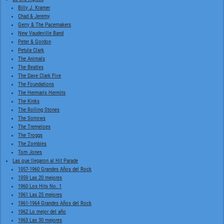
Billy J. Kramer
Chad & Jeremy
Gerry & The Pacemakers
New Vaudeville Band
Peter & Gordon
Petula Clark
The Animals
The Beatles
The Dave Clark Five
The Foundations
The Herman's Hermits
The Kinks
The Rolling Stones
The Sorrows
The Tremeloes
The Troggs
The Zombies
Tom Jones
Las que llegaron al Hit Parade
1957-1960 Grandes Años del Rock
1959 Las 20 mejores
1960 Los Hits No. 1
1961 Las 25 mejores
1961-1964 Grandes Años del Rock
1962 Lo mejor del año
1963 Las 30 mejores