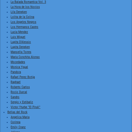
La Balada Romantica Vol. 3
La Hora de los Novios
Lila Deneken
Lolita de la Colina
Los Angeles Negros
Los Hermanos Castro
Lucia Mendez
Luis Miguel
Lupita D'Alessio
Lupita Deneken
Manoella Torres
Maria Conchita Alonso
Mocedades
Monica Ygual
Pandora
Rafael Perez Botija
Raphael
Roberto Carlos
Rocio Durcal
Sandro
Sergio y Estibaliz
Victor Yturbe "El Piruli"
Bellas del Rock
Angelica Maria
Corinna
Emily Cranz