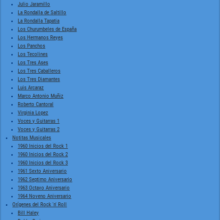
Julio Jaramillo
La Rondalla de Saltillo
La Rondalla Tapatia
Los Churumbeles de España
Los Hermanos Reyes
Los Panchos
Los Tecolines
Los Tres Ases
Los Tres Caballeros
Los Tres Diamantes
Luis Arcaraz
Marco Antonio Muñiz
Roberto Cantoral
Virginia Lopez
Voces y Guitarras 1
Voces y Guitarras 2
Notitas Musicales
1960 Inicios del Rock 1
1960 Inicios del Rock 2
1960 Inicios del Rock 3
1961 Sexto Aniversario
1962 Septimo Aniversario
1963 Octavo Aniversario
1964 Noveno Aniversario
Orígenes del Rock 'n' Roll
Bill Haley