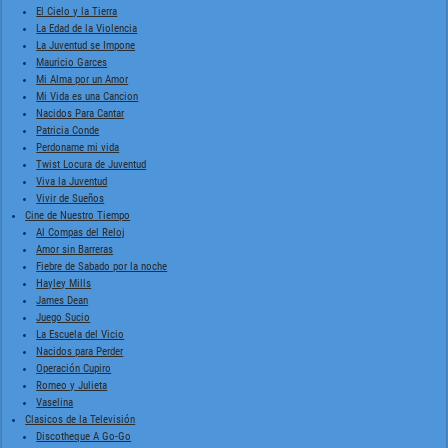
El Cielo y la Tierra
La Edad de la Violencia
La Juventud se Impone
Mauricio Garces
Mi Alma por un Amor
Mi Vida es una Cancion
Nacidos Para Cantar
Patricia Conde
Perdoname mi vida
Twist Locura de Juventud
Viva la Juventud
Vivir de Sueños
Cine de Nuestro Tiempo
Al Compas del Reloj
Amor sin Barreras
Fiebre de Sabado por la noche
Hayley Mills
James Dean
Juego Sucio
La Escuela del Vicio
Nacidos para Perder
Operación Cupiro
Romeo y Julieta
Vaselina
Clasicos de la Televisión
Discotheque A Go-Go