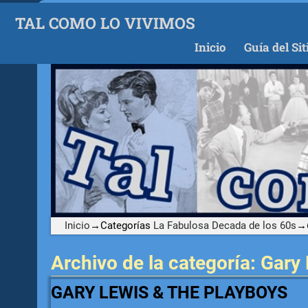
TAL COMO LO VIVIMOS
Inicio
Guía del Sit
Inicio
→Categorías
La Fabulosa Decada de los 60s
→
Archivo de la categoría:
Gary 
GARY LEWIS & THE PLAYBOYS