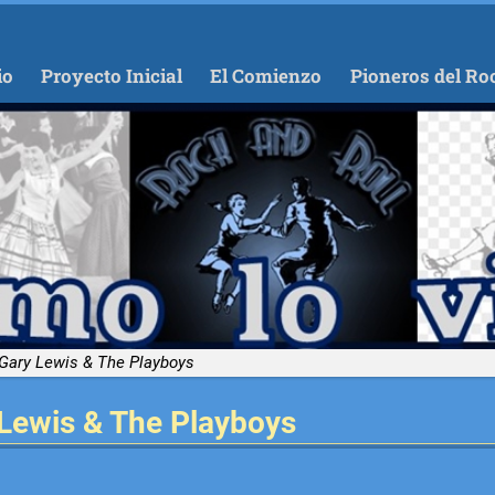
io
Proyecto Inicial
El Comienzo
Pioneros del Ro
Gary Lewis & The Playboys
Lewis & The Playboys