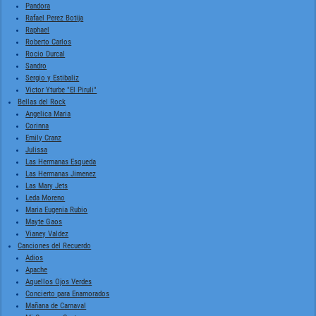
Pandora
Rafael Perez Botija
Raphael
Roberto Carlos
Rocio Durcal
Sandro
Sergio y Estibaliz
Victor Yturbe "El Piruli"
Bellas del Rock
Angelica Maria
Corinna
Emily Cranz
Julissa
Las Hermanas Esqueda
Las Hermanas Jimenez
Las Mary Jets
Leda Moreno
Maria Eugenia Rubio
Mayte Gaos
Vianey Valdez
Canciones del Recuerdo
Adios
Apache
Aquellos Ojos Verdes
Concierto para Enamorados
Mañana de Carnaval