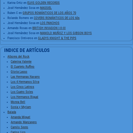
Karina Ortiz
en
ELVIS GOLDEN RECORDS
José Hernández Sosa
en
MASSIEL
Ruben C
en
GRUPOS ROMÁNTICOS DE LOS AÑOS 70
Rolando Romero
en
COVERS ROMÁNTICOS DE LOS 60s
José Hernández Sosa
en
LOS PANCHOS
Armando Rosas
en
BRITISH INVASION I-II-III
José Hernández Sosa
en
MANOLO MUÑOZ Y LOS GIBSON BOYS
Francisco Ontiveros
en
GLADYS KNIGHT & THE PIPS
INDICE DE ARTÍCULOS
Albores del Rock
Caterina Valente
El Cuarteto Ruffino
Gloria Lasso
Las Hermanas Navarro
Los 4 Hermanos Silva
Los Cinco Latinos
Los Cuatro Soles
Los Hermanos Rigual
Monna Bell
Sonia y Myriam
Balada
Amanda Miguel
Armando Manzanero
Camilo Sesto
Carlos Lico