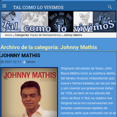
TAL COMO LO VIVIMOS
Inicio
→Categorías
Voces de Norteamérica
→
Johnny Mathis
Archivo de la categoría:
Johnny Mathis
JOHNNY MATHIS
2021-12-17
Gersio
Originario del estado de Texas, John
Royce Mathis inició su aventura dentro
del terreno musical, interpretando jazz
suave y tiernas baladas, tal vez por eso
y aún cuando sus grabaciones datan
de 1956, es decir, en los albores del
ritmo de Rock ‘n’ Roll, su objetivo fue
dirigirse hacia los conservadores con
tonadas cadenciosas repletas de
romance, estilo que contrastó con el de