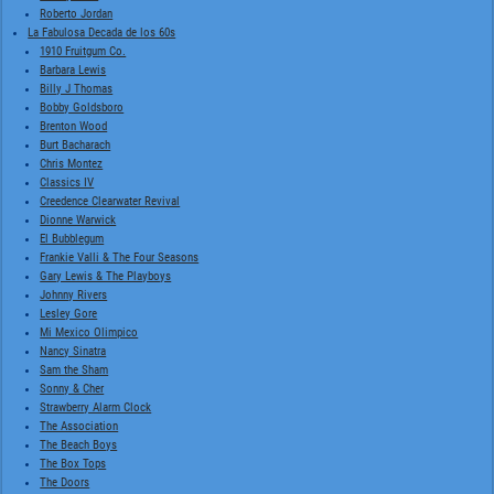
Roberto Jordan
La Fabulosa Decada de los 60s
1910 Fruitgum Co.
Barbara Lewis
Billy J Thomas
Bobby Goldsboro
Brenton Wood
Burt Bacharach
Chris Montez
Classics IV
Creedence Clearwater Revival
Dionne Warwick
El Bubblegum
Frankie Valli & The Four Seasons
Gary Lewis & The Playboys
Johnny Rivers
Lesley Gore
Mi Mexico Olimpico
Nancy Sinatra
Sam the Sham
Sonny & Cher
Strawberry Alarm Clock
The Association
The Beach Boys
The Box Tops
The Doors