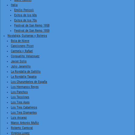
Italia
Emilio Pericoli
Exitos de los 60s
Exitos de los 70s
Festival de San Remo 1958
Festival de San Remo 1959
Nostalgia, Guitarras y Boleros
Bola de Nieve
Cancionero Picot
Carmela y Rafael
Consuelito Velazquez
Javier Solis
Julio Jaramillo
La Rondalla de Saltillo
La Rondalla Tapatia
Los Churumbeles de España
Los Hermanos Reyes
Los Panchos
Los Tecolines
Los Tres Ases
Los Tres Caballeros
Los Tres Diamantes
Luis Arcaraz
Marco Antonio Muñiz
Roberto Cantoral
Virginia Lopez