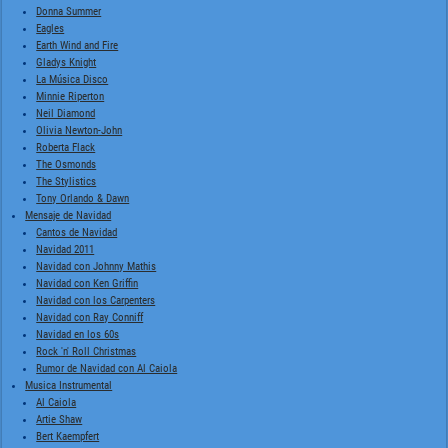
Donna Summer
Eagles
Earth Wind and Fire
Gladys Knight
La Música Disco
Minnie Riperton
Neil Diamond
Olivia Newton-John
Roberta Flack
The Osmonds
The Stylistics
Tony Orlando & Dawn
Mensaje de Navidad
Cantos de Navidad
Navidad 2011
Navidad con Johnny Mathis
Navidad con Ken Griffin
Navidad con los Carpenters
Navidad con Ray Conniff
Navidad en los 60s
Rock 'n' Roll Christmas
Rumor de Navidad con Al Caiola
Musica Instrumental
Al Caiola
Artie Shaw
Bert Kaempfert