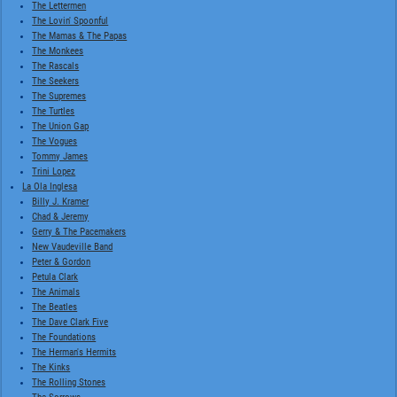
The Lettermen
The Lovin' Spoonful
The Mamas & The Papas
The Monkees
The Rascals
The Seekers
The Supremes
The Turtles
The Union Gap
The Vogues
Tommy James
Trini Lopez
La Ola Inglesa
Billy J. Kramer
Chad & Jeremy
Gerry & The Pacemakers
New Vaudeville Band
Peter & Gordon
Petula Clark
The Animals
The Beatles
The Dave Clark Five
The Foundations
The Herman's Hermits
The Kinks
The Rolling Stones