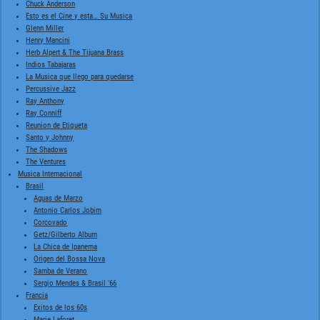
Chuck Anderson
Esto es el Cine y esta… Su Musica
Glenn Miller
Henry Mancini
Herb Alpert & The Tijuana Brass
Indios Tabajaras
La Musica que llego para quedarse
Percussive Jazz
Ray Anthony
Ray Conniff
Reunion de Etiqueta
Santo y Johnny
The Shadows
The Ventures
Musica Internacional
Brasil
Aguas de Marzo
Antonio Carlos Jobim
Corcovado
Getz/Gilberto Album
La Chica de Ipanema
Origen del Bossa Nova
Samba de Verano
Sergio Mendes & Brasil '66
Francia
Exitos de los 60s
Marie Laforet