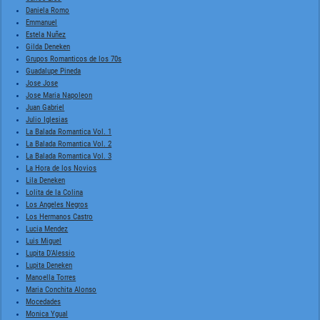
Daniela Romo
Emmanuel
Estela Nuñez
Gilda Deneken
Grupos Romanticos de los 70s
Guadalupe Pineda
Jose Jose
Jose Maria Napoleon
Juan Gabriel
Julio Iglesias
La Balada Romantica Vol. 1
La Balada Romantica Vol. 2
La Balada Romantica Vol. 3
La Hora de los Novios
Lila Deneken
Lolita de la Colina
Los Angeles Negros
Los Hermanos Castro
Lucia Mendez
Luis Miguel
Lupita D'Alessio
Lupita Deneken
Manoella Torres
Maria Conchita Alonso
Mocedades
Monica Ygual