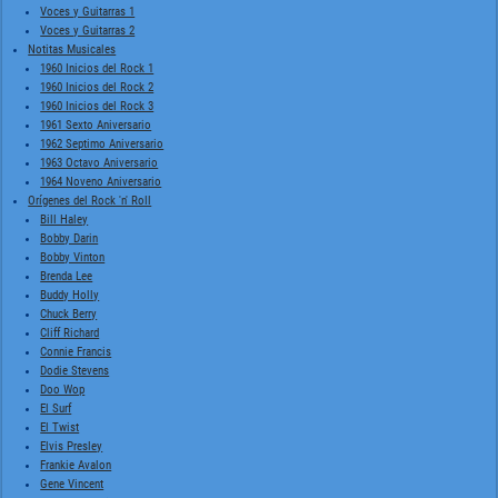
Voces y Guitarras 1
Voces y Guitarras 2
Notitas Musicales
1960 Inicios del Rock 1
1960 Inicios del Rock 2
1960 Inicios del Rock 3
1961 Sexto Aniversario
1962 Septimo Aniversario
1963 Octavo Aniversario
1964 Noveno Aniversario
Orígenes del Rock 'n' Roll
Bill Haley
Bobby Darin
Bobby Vinton
Brenda Lee
Buddy Holly
Chuck Berry
Cliff Richard
Connie Francis
Dodie Stevens
Doo Wop
El Surf
El Twist
Elvis Presley
Frankie Avalon
Gene Vincent