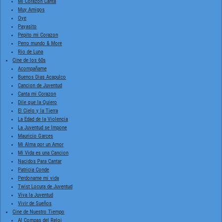
Mi Corazon Canta
Muy Amigos
Oye
Payasito
Pepito mi Corazon
Perro mundo & More
Rio de Luna
Cine de los 60s
Acompañame
Buenos Dias Acapulco
Cancion de Juventud
Canta mi Corazon
Dile que la Quiero
El Cielo y la Tierra
La Edad de la Violencia
La Juventud se Impone
Mauricio Garces
Mi Alma por un Amor
Mi Vida es una Cancion
Nacidos Para Cantar
Patricia Conde
Perdoname mi vida
Twist Locura de Juventud
Viva la Juventud
Vivir de Sueños
Cine de Nuestro Tiempo
Al Compas del Reloj