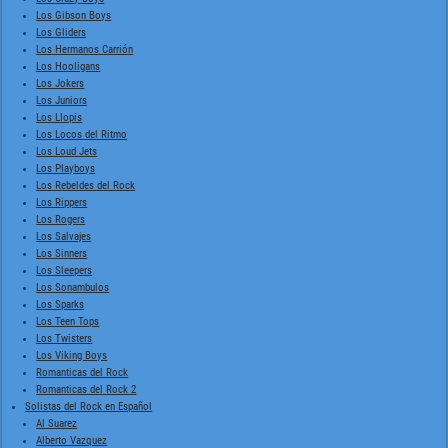
Los Gibson Boys
Los Gliders
Los Hermanos Carrión
Los Hooligans
Los Jokers
Los Juniors
Los Llopis
Los Locos del Ritmo
Los Loud Jets
Los Playboys
Los Rebeldes del Rock
Los Rippers
Los Rogers
Los Salvajes
Los Sinners
Los Sleepers
Los Sonambulos
Los Sparks
Los Teen Tops
Los Twisters
Los Viking Boys
Romanticas del Rock
Romanticas del Rock 2
Solistas del Rock en Español
Al Suarez
Alberto Vazquez