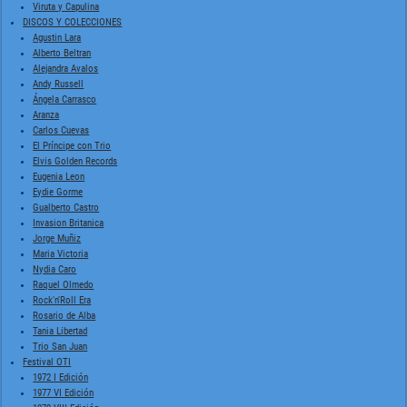
Viruta y Capulina
DISCOS Y COLECCIONES
Agustin Lara
Alberto Beltran
Alejandra Avalos
Andy Russell
Ángela Carrasco
Aranza
Carlos Cuevas
El Príncipe con Trio
Elvis Golden Records
Eugenia Leon
Eydie Gorme
Gualberto Castro
Invasion Britanica
Jorge Muñiz
Maria Victoria
Nydia Caro
Raquel Olmedo
Rock'n'Roll Era
Rosario de Alba
Tania Libertad
Trio San Juan
Festival OTI
1972 I Edición
1977 VI Edición