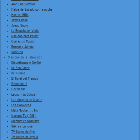
Amor sin Barreras
Fiebre de Sabado por la noche
Hayley Mills
James Dean
Juego Sucio
La Escuela del Vicio
Nacidos para Perder
Operación Cupiro
Romeo y Julieta
Vaselina
Clasicos de la Televisión
Discotheque A Go-Go
Dr. Ben Casey
Dr. Kildare
El Tunel del Tiempo
Fiebre del 2
Hechizada
Leonorilda Ochoa
Los Angeles de Charlie
Los Polivoces
Mala Noche . . . No
Nuestra TV (1966)
Siempre en Domingo
Silvia y Enrique
TV Series de Ayer
TV Series de Ayer II