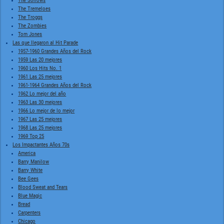
The Sorrows
The Tremeloes
The Troggs
The Zombies
Tom Jones
Las que llegaron al Hit Parade
1957-1960 Grandes Años del Rock
1959 Las 20 mejores
1960 Los Hits No. 1
1961 Las 25 mejores
1961-1964 Grandes Años del Rock
1962 Lo mejor del año
1963 Las 30 mejores
1966 Lo mejor de lo mejor
1967 Las 25 mejores
1968 Las 25 mejores
1969 Top 25
Los Impactantes Años 70s
America
Barry Manilow
Barry White
Bee Gees
Blood Sweat and Tears
Blue Magic
Bread
Carpenters
Chicago