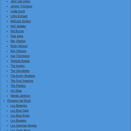
Jerry Lee Lewis
Johnny Tillotson
Linda Scott
Little Richard
McGuire Sisters
Neil Sedaka
Pat Boone
Paul Anka
Ray Charles
Ricky Nelson
Roy Orbison
Sue Thompson
Teresita Brewer
The Angels
The Chordettes
The Everly Brothers
The Four Seasons
The Platters
Vic Dana
Wanda Jackson
Pioneros del Rock
Los Beatniks
Los Blue Caps
Los Blue Kings
Los Boppers
Los Camisas Negras
Los Crazy Boys