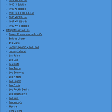
1979 VIII Edición
1980 IX Edición
1982 XI Edición
1983-84 XII-XIII Edición
1985 XIV Edición
1987 XVI Edición
1989 XVIII Edicion
Interpretes de los 60s
Covers Romanticos de los 60s
Enrique Linares
Eva Maria
Johnny Dynamo y Los Leos
Johnny Laboriel
Las Robin
Leo Dan
Les Surfs
Los Apson
Los Belmonts
Los Hitters
Los Impala
Los Ovnis
Los Rockin Devils
Los Tijuana Five
Los Yaki
Los Yorsy's
Massiel
Rene y Rene