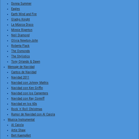
Donna Summer
Eagles
Earth Wind and Fire
Gladys Knight
La Música Disco
Minnie Riperton
Neil Diamond
Olivia Newton-John
Roberta Flack
The Osmonds
The Stylistics
Tony Orlando & Dawn
Mensaje de Navidad
Cantos de Navidad
Navidad 2011
Navidad con Johnny Mathis
Navidad con Ken Griffin
Navidad con los Carpenters
Navidad con Ray Conniff
Navidad en los 60s
Rock 'n' Roll Christmas
Rumor de Navidad con Al Caiola
Musica Instrumental
Al Caiola
Artie Shaw
Bert Kaempfert