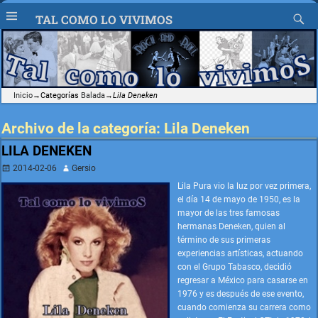
TAL COMO LO VIVIMOS
Inicio
→Categorías
Balada
→
Lila Deneken
Archivo de la categoría:
Lila Deneken
LILA DENEKEN
2014-02-06
Gersio
Lila Pura vio la luz por vez primera,
el día 14 de mayo de 1950, es la
mayor de las tres famosas
hermanas Deneken, quien al
término de sus primeras
experiencias artísticas, actuando
con el Grupo Tabasco, decidió
regresar a México para casarse en
1976 y es después de ese evento,
cuando comienza su carrera como