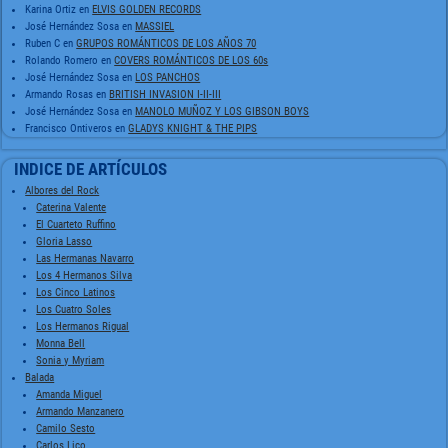
Karina Ortiz
en
ELVIS GOLDEN RECORDS
José Hernández Sosa
en
MASSIEL
Ruben C
en
GRUPOS ROMÁNTICOS DE LOS AÑOS 70
Rolando Romero
en
COVERS ROMÁNTICOS DE LOS 60s
José Hernández Sosa
en
LOS PANCHOS
Armando Rosas
en
BRITISH INVASION I-II-III
José Hernández Sosa
en
MANOLO MUÑOZ Y LOS GIBSON BOYS
Francisco Ontiveros
en
GLADYS KNIGHT & THE PIPS
INDICE DE ARTÍCULOS
Albores del Rock
Caterina Valente
El Cuarteto Ruffino
Gloria Lasso
Las Hermanas Navarro
Los 4 Hermanos Silva
Los Cinco Latinos
Los Cuatro Soles
Los Hermanos Rigual
Monna Bell
Sonia y Myriam
Balada
Amanda Miguel
Armando Manzanero
Camilo Sesto
Carlos Lico