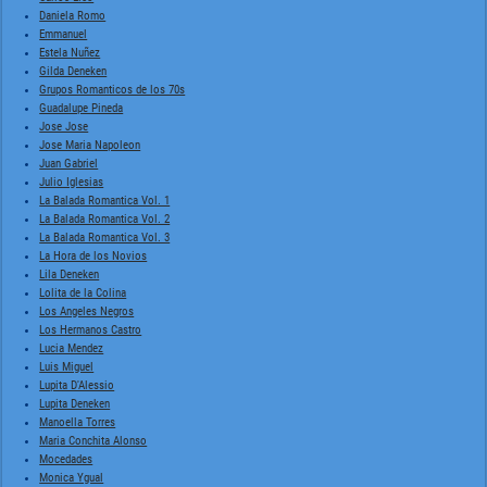
Daniela Romo
Emmanuel
Estela Nuñez
Gilda Deneken
Grupos Romanticos de los 70s
Guadalupe Pineda
Jose Jose
Jose Maria Napoleon
Juan Gabriel
Julio Iglesias
La Balada Romantica Vol. 1
La Balada Romantica Vol. 2
La Balada Romantica Vol. 3
La Hora de los Novios
Lila Deneken
Lolita de la Colina
Los Angeles Negros
Los Hermanos Castro
Lucia Mendez
Luis Miguel
Lupita D'Alessio
Lupita Deneken
Manoella Torres
Maria Conchita Alonso
Mocedades
Monica Ygual