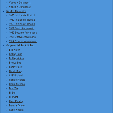
Voces y Guitarras 1
Voces y Guitarras 2
Notitas Musicales
1960 Inicios del Rock 1
1960 Inicios del Rock 2
1960 Inicios del Rock 3
1961 Sexto Aniversario
1962 Septimo Aniversario
1963 Octavo Aniversario
1964 Noveno Aniversario
Orígenes del Rock 'n' Roll
Bill Haley
Bobby Darin
Bobby Vinton
Brenda Lee
Buddy Holly
Chuck Berry
Cliff Richard
Connie Francis
Dodie Stevens
Doo Wop
El Surf
El Twist
Elvis Presley
Frankie Avalon
Gene Vincent