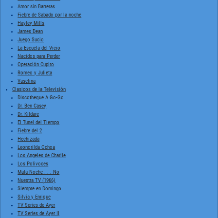
Amor sin Barreras
Fiebre de Sabado por la noche
Hayley Mills
James Dean
Juego Sucio
La Escuela del Vicio
Nacidos para Perder
Operación Cupiro
Romeo y Julieta
Vaselina
Clasicos de la Televisión
Discotheque A Go-Go
Dr. Ben Casey
Dr. Kildare
El Tunel del Tiempo
Fiebre del 2
Hechizada
Leonorilda Ochoa
Los Angeles de Charlie
Los Polivoces
Mala Noche . . . No
Nuestra TV (1966)
Siempre en Domingo
Silvia y Enrique
TV Series de Ayer
TV Series de Ayer II