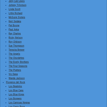
Jerry Lee Lewis
Johnny Tillotson
Linda Scott
Little Richard
McGuire Sisters
Neil Sedaka
Pat Boone
Paul Anka
Ray Charles
Ricky Nelson
Roy Orbison
Sue Thompson
Teresita Brewer
The Angels
The Chordettes
The Everly Brothers
The Four Seasons
The Platters
Vic Dana
Wanda Jackson
Pioneros del Rock
Los Beatniks
Los Blue Caps
Los Blue Kings
Los Boppers
Los Camisas Negras
Los Crazy Boys