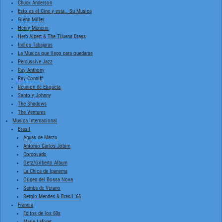
Chuck Anderson
Esto es el Cine y esta… Su Musica
Glenn Miller
Henry Mancini
Herb Alpert & The Tijuana Brass
Indios Tabajaras
La Musica que llego para quedarse
Percussive Jazz
Ray Anthony
Ray Conniff
Reunion de Etiqueta
Santo y Johnny
The Shadows
The Ventures
Musica Internacional
Brasil
Aguas de Marzo
Antonio Carlos Jobim
Corcovado
Getz/Gilberto Album
La Chica de Ipanema
Origen del Bossa Nova
Samba de Verano
Sergio Mendes & Brasil '66
Francia
Exitos de los 60s
Marie Laforet