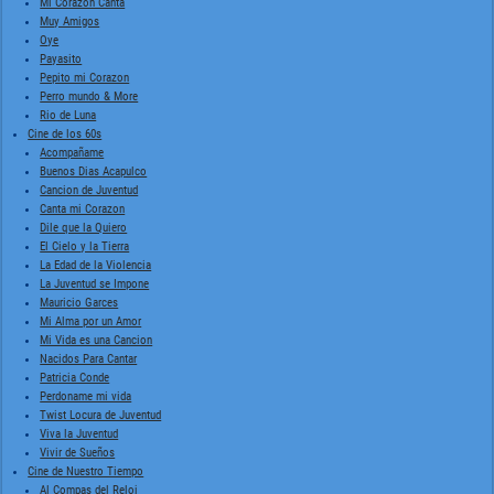
Mi Corazon Canta
Muy Amigos
Oye
Payasito
Pepito mi Corazon
Perro mundo & More
Rio de Luna
Cine de los 60s
Acompañame
Buenos Dias Acapulco
Cancion de Juventud
Canta mi Corazon
Dile que la Quiero
El Cielo y la Tierra
La Edad de la Violencia
La Juventud se Impone
Mauricio Garces
Mi Alma por un Amor
Mi Vida es una Cancion
Nacidos Para Cantar
Patricia Conde
Perdoname mi vida
Twist Locura de Juventud
Viva la Juventud
Vivir de Sueños
Cine de Nuestro Tiempo
Al Compas del Reloj