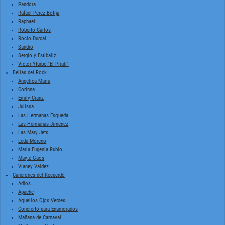
Pandora
Rafael Perez Botija
Raphael
Roberto Carlos
Rocio Durcal
Sandro
Sergio y Estibaliz
Victor Yturbe "El Piruli"
Bellas del Rock
Angelica Maria
Corinna
Emily Cranz
Julissa
Las Hermanas Esqueda
Las Hermanas Jimenez
Las Mary Jets
Leda Moreno
Maria Eugenia Rubio
Mayte Gaos
Vianey Valdez
Canciones del Recuerdo
Adios
Apache
Aquellos Ojos Verdes
Concierto para Enamorados
Mañana de Carnaval