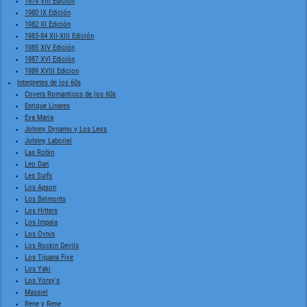
1979 VIII Edición
1980 IX Edición
1982 XI Edición
1983-84 XII-XIII Edición
1985 XIV Edición
1987 XVI Edición
1989 XVIII Edicion
Interpretes de los 60s
Covers Romanticos de los 60s
Enrique Linares
Eva Maria
Johnny Dynamo y Los Leos
Johnny Laboriel
Las Robin
Leo Dan
Les Surfs
Los Apson
Los Belmonts
Los Hitters
Los Impala
Los Ovnis
Los Rockin Devils
Los Tijuana Five
Los Yaki
Los Yorsy's
Massiel
Rene y Rene