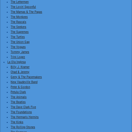
The Lettermen
The Lovin' Spoonful
The Mamas & The Papas
The Monkees
The Rascals
The Seekers
The Supremes
The Turtles
The Union Gap
The Vogues
Tommy James
Trini Lopez
La Ola Inglesa
Billy J. Kramer
Chad & Jeremy
Gerry & The Pacemakers
New Vaudeville Band
Peter & Gordon
Petula Clark
The Animals
The Beatles
The Dave Clark Five
The Foundations
The Herman's Hermits
The Kinks
The Rolling Stones