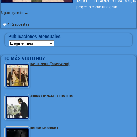
solista . . . El Festival OTI de 1978, la
proyectó como una gran
…
Sigue leyendo →
4
Respuestas
Publicaciones Mensuales
LO MÁS VISTO HOY
RAY CONNIFF (‘s Marvelous)
JOHNNY DYNAMO Y LOS LEOS
BOLERO MODERNO I