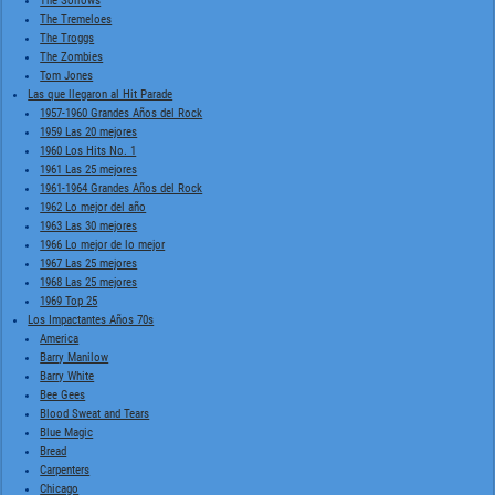
The Sorrows
The Tremeloes
The Troggs
The Zombies
Tom Jones
Las que llegaron al Hit Parade
1957-1960 Grandes Años del Rock
1959 Las 20 mejores
1960 Los Hits No. 1
1961 Las 25 mejores
1961-1964 Grandes Años del Rock
1962 Lo mejor del año
1963 Las 30 mejores
1966 Lo mejor de lo mejor
1967 Las 25 mejores
1968 Las 25 mejores
1969 Top 25
Los Impactantes Años 70s
America
Barry Manilow
Barry White
Bee Gees
Blood Sweat and Tears
Blue Magic
Bread
Carpenters
Chicago