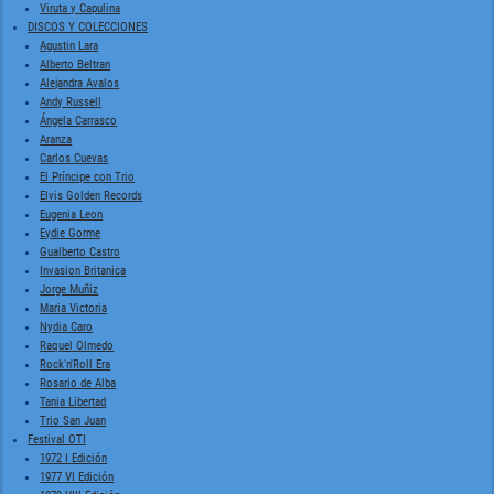
Viruta y Capulina
DISCOS Y COLECCIONES
Agustin Lara
Alberto Beltran
Alejandra Avalos
Andy Russell
Ángela Carrasco
Aranza
Carlos Cuevas
El Príncipe con Trio
Elvis Golden Records
Eugenia Leon
Eydie Gorme
Gualberto Castro
Invasion Britanica
Jorge Muñiz
Maria Victoria
Nydia Caro
Raquel Olmedo
Rock'n'Roll Era
Rosario de Alba
Tania Libertad
Trio San Juan
Festival OTI
1972 I Edición
1977 VI Edición