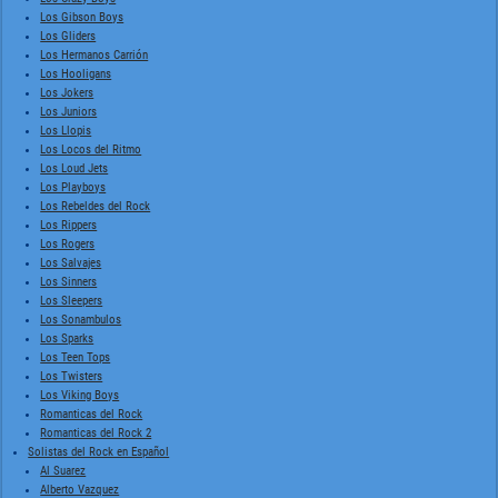
Los Gibson Boys
Los Gliders
Los Hermanos Carrión
Los Hooligans
Los Jokers
Los Juniors
Los Llopis
Los Locos del Ritmo
Los Loud Jets
Los Playboys
Los Rebeldes del Rock
Los Rippers
Los Rogers
Los Salvajes
Los Sinners
Los Sleepers
Los Sonambulos
Los Sparks
Los Teen Tops
Los Twisters
Los Viking Boys
Romanticas del Rock
Romanticas del Rock 2
Solistas del Rock en Español
Al Suarez
Alberto Vazquez