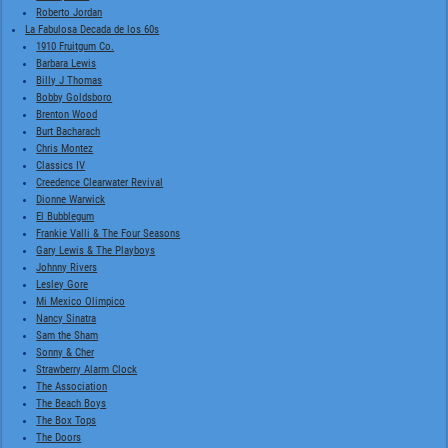
Roberto Jordan
La Fabulosa Decada de los 60s
1910 Fruitgum Co.
Barbara Lewis
Billy J Thomas
Bobby Goldsboro
Brenton Wood
Burt Bacharach
Chris Montez
Classics IV
Creedence Clearwater Revival
Dionne Warwick
El Bubblegum
Frankie Valli & The Four Seasons
Gary Lewis & The Playboys
Johnny Rivers
Lesley Gore
Mi Mexico Olimpico
Nancy Sinatra
Sam the Sham
Sonny & Cher
Strawberry Alarm Clock
The Association
The Beach Boys
The Box Tops
The Doors