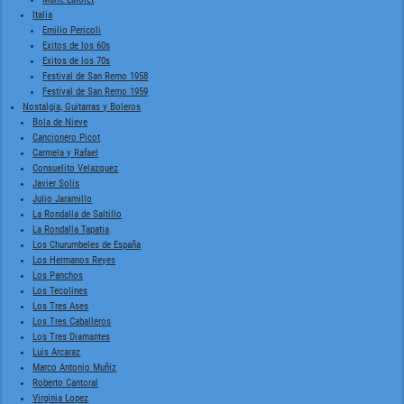
Italia
Emilio Pericoli
Exitos de los 60s
Exitos de los 70s
Festival de San Remo 1958
Festival de San Remo 1959
Nostalgia, Guitarras y Boleros
Bola de Nieve
Cancionero Picot
Carmela y Rafael
Consuelito Velazquez
Javier Solis
Julio Jaramillo
La Rondalla de Saltillo
La Rondalla Tapatia
Los Churumbeles de España
Los Hermanos Reyes
Los Panchos
Los Tecolines
Los Tres Ases
Los Tres Caballeros
Los Tres Diamantes
Luis Arcaraz
Marco Antonio Muñiz
Roberto Cantoral
Virginia Lopez