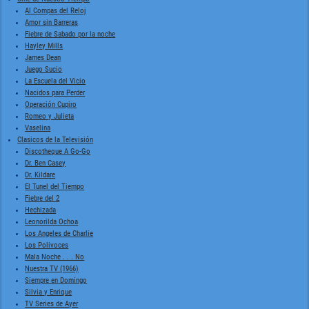
Al Compas del Reloj
Amor sin Barreras
Fiebre de Sabado por la noche
Hayley Mills
James Dean
Juego Sucio
La Escuela del Vicio
Nacidos para Perder
Operación Cupiro
Romeo y Julieta
Vaselina
Clasicos de la Televisión
Discotheque A Go-Go
Dr. Ben Casey
Dr. Kildare
El Tunel del Tiempo
Fiebre del 2
Hechizada
Leonorilda Ochoa
Los Angeles de Charlie
Los Polivoces
Mala Noche . . . No
Nuestra TV (1966)
Siempre en Domingo
Silvia y Enrique
TV Series de Ayer