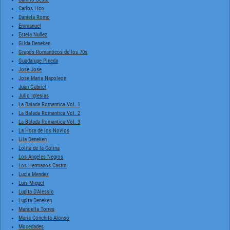
Carlos Lico
Daniela Romo
Emmanuel
Estela Nuñez
Gilda Deneken
Grupos Romanticos de los 70s
Guadalupe Pineda
Jose Jose
Jose Maria Napoleon
Juan Gabriel
Julio Iglesias
La Balada Romantica Vol. 1
La Balada Romantica Vol. 2
La Balada Romantica Vol. 3
La Hora de los Novios
Lila Deneken
Lolita de la Colina
Los Angeles Negros
Los Hermanos Castro
Lucia Mendez
Luis Miguel
Lupita D'Alessio
Lupita Deneken
Manoella Torres
Maria Conchita Alonso
Mocedades