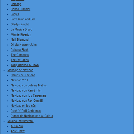
Chicago
Donna Summer
Eagles
Earth Wind and Fire
Gladys Knight
La Música Disco
Minnie Riperton
Neil Diamond
Olivia Newton-John
Roberta Flack
The Osmonds
The Stylistics
Tony Orlando & Dawn
Mensaje de Navidad
Cantos de Navidad
Navidad 2011
Navidad con Johnny Mathis
Navidad con Ken Griffin
Navidad con los Carpenters
Navidad con Ray Conniff
Navidad en los 60s
Rock 'n' Roll Christmas
Rumor de Navidad con Al Caiola
Musica Instrumental
Al Caiola
Artie Shaw