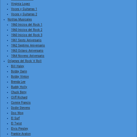
Virginia Lopez
Voces y Guitarras 1
Voces y Guitarras 2
Notitas Musicales
1960 Inicios del Rock 1
1960 Inicios del Rock 2
1960 Inicios del Rock 3
1961 Sexto Aniversario
1962 Septimo Aniversario
1963 Octavo Aniversario
1964 Noveno Aniversario
Orígenes del Rock 'n' Roll
Bill Haley
Bobby Darin
Bobby Vinton
Brenda Lee
Buddy Holly
Chuck Berry
Cliff Richard
Connie Francis
Dodie Stevens
Doo Wop
El Surf
El Twist
Elvis Presley
Frankie Avalon