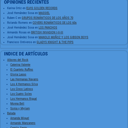
OPINIONES RECIENTES
Karina Ortiz
en
ELVIS GOLDEN RECORDS
José Hernández Sosa
en
MASSIEL
Ruben C
en
GRUPOS ROMÁNTICOS DE LOS AÑOS 70
Rolando Romero
en
COVERS ROMÁNTICOS DE LOS 60s
José Hernández Sosa
en
LOS PANCHOS
Armando Rosas
en
BRITISH INVASION I-II-III
José Hernández Sosa
en
MANOLO MUÑOZ Y LOS GIBSON BOYS
Francisco Ontiveros
en
GLADYS KNIGHT & THE PIPS
INDICE DE ARTÍCULOS
Albores del Rock
Caterina Valente
El Cuarteto Ruffino
Gloria Lasso
Las Hermanas Navarro
Los 4 Hermanos Silva
Los Cinco Latinos
Los Cuatro Soles
Los Hermanos Rigual
Monna Bell
Sonia y Myriam
Balada
Amanda Miguel
Armando Manzanero
Camilo Sesto