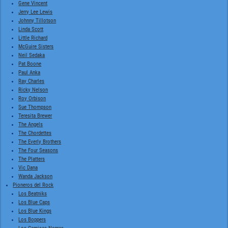
Gene Vincent
Jerry Lee Lewis
Johnny Tillotson
Linda Scott
Little Richard
McGuire Sisters
Neil Sedaka
Pat Boone
Paul Anka
Ray Charles
Ricky Nelson
Roy Orbison
Sue Thompson
Teresita Brewer
The Angels
The Chordettes
The Everly Brothers
The Four Seasons
The Platters
Vic Dana
Wanda Jackson
Pioneros del Rock
Los Beatniks
Los Blue Caps
Los Blue Kings
Los Boppers