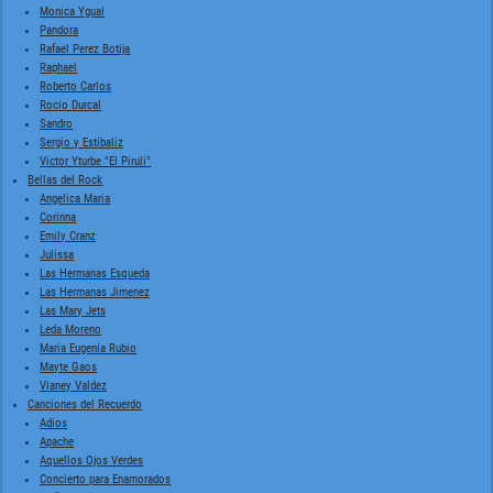
Monica Ygual
Pandora
Rafael Perez Botija
Raphael
Roberto Carlos
Rocio Durcal
Sandro
Sergio y Estibaliz
Victor Yturbe "El Piruli"
Bellas del Rock
Angelica Maria
Corinna
Emily Cranz
Julissa
Las Hermanas Esqueda
Las Hermanas Jimenez
Las Mary Jets
Leda Moreno
Maria Eugenia Rubio
Mayte Gaos
Vianey Valdez
Canciones del Recuerdo
Adios
Apache
Aquellos Ojos Verdes
Concierto para Enamorados