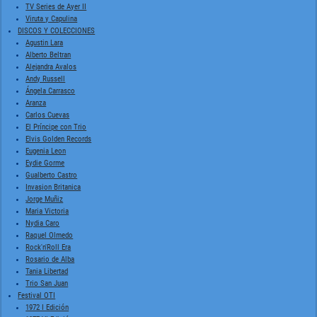
TV Series de Ayer II
Viruta y Capulina
DISCOS Y COLECCIONES
Agustin Lara
Alberto Beltran
Alejandra Avalos
Andy Russell
Ángela Carrasco
Aranza
Carlos Cuevas
El Príncipe con Trio
Elvis Golden Records
Eugenia Leon
Eydie Gorme
Gualberto Castro
Invasion Britanica
Jorge Muñiz
Maria Victoria
Nydia Caro
Raquel Olmedo
Rock'n'Roll Era
Rosario de Alba
Tania Libertad
Trio San Juan
Festival OTI
1972 I Edición