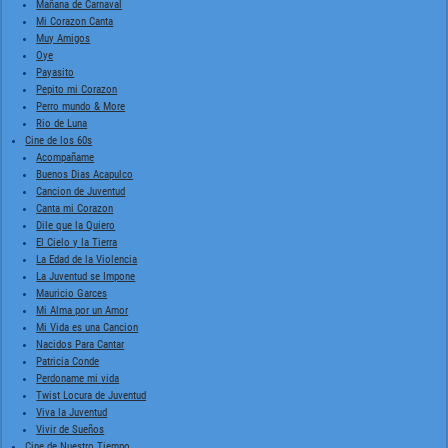
Mañana de Carnaval
Mi Corazon Canta
Muy Amigos
Oye
Payasito
Pepito mi Corazon
Perro mundo & More
Rio de Luna
Cine de los 60s
Acompañame
Buenos Dias Acapulco
Cancion de Juventud
Canta mi Corazon
Dile que la Quiero
El Cielo y la Tierra
La Edad de la Violencia
La Juventud se Impone
Mauricio Garces
Mi Alma por un Amor
Mi Vida es una Cancion
Nacidos Para Cantar
Patricia Conde
Perdoname mi vida
Twist Locura de Juventud
Viva la Juventud
Vivir de Sueños
Cine de Nuestro Tiempo