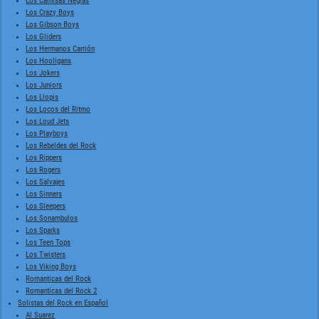
Los Camisas Negras
Los Crazy Boys
Los Gibson Boys
Los Gliders
Los Hermanos Carrión
Los Hooligans
Los Jokers
Los Juniors
Los Llopis
Los Locos del Ritmo
Los Loud Jets
Los Playboys
Los Rebeldes del Rock
Los Rippers
Los Rogers
Los Salvajes
Los Sinners
Los Sleepers
Los Sonambulos
Los Sparks
Los Teen Tops
Los Twisters
Los Viking Boys
Romanticas del Rock
Romanticas del Rock 2
Solistas del Rock en Español
Al Suarez