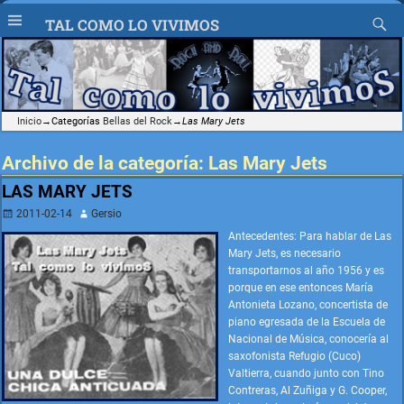
TAL COMO LO VIVIMOS
Inicio
→Categorías
Bellas del Rock
→
Las Mary Jets
Archivo de la categoría:
Las Mary Jets
LAS MARY JETS
2011-02-14
Gersio
Antecedentes: Para hablar de Las
Mary Jets, es necesario
transportarnos al año 1956 y es
porque en ese entonces María
Antonieta Lozano, concertista de
piano egresada de la Escuela de
Nacional de Música, conocería al
saxofonista Refugio (Cuco)
Valtierra, cuando junto con Tino
Contreras, Al Zuñiga y G. Cooper,