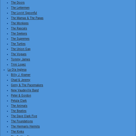
The Doors
The Lettermen
The Lovin' Spoonful
The Mamas & The Papas
The Monkees
The Rascals
The Seekers
The Supremes
The Turtles
The Union Gap
The Vogues
Tommy James
Trini Lopez
La Ola Inglesa
Billy J. Kramer
Chad & Jeremy
Gerry & The Pacemakers
New Vaudeville Band
Peter & Gordon
Petula Clark
The Animals
The Beatles
The Dave Clark Five
The Foundations
The Herman's Hermits
The Kinks