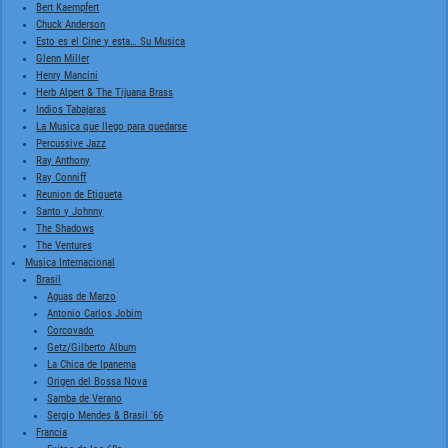
Bert Kaempfert
Chuck Anderson
Esto es el Cine y esta… Su Musica
Glenn Miller
Henry Mancini
Herb Alpert & The Tijuana Brass
Indios Tabajaras
La Musica que llego para quedarse
Percussive Jazz
Ray Anthony
Ray Conniff
Reunion de Etiqueta
Santo y Johnny
The Shadows
The Ventures
Musica Internacional
Brasil
Aguas de Marzo
Antonio Carlos Jobim
Corcovado
Getz/Gilberto Album
La Chica de Ipanema
Origen del Bossa Nova
Samba de Verano
Sergio Mendes & Brasil '66
Francia