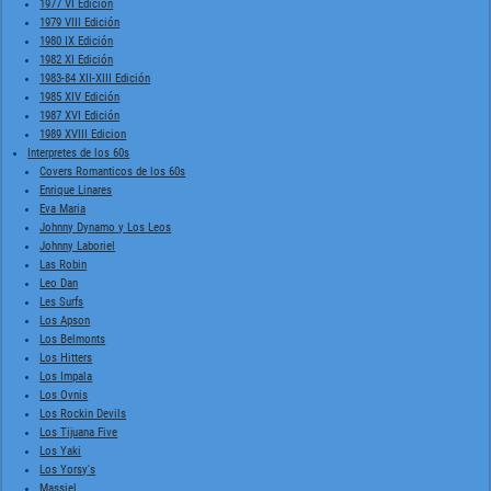
1977 VI Edición
1979 VIII Edición
1980 IX Edición
1982 XI Edición
1983-84 XII-XIII Edición
1985 XIV Edición
1987 XVI Edición
1989 XVIII Edicion
Interpretes de los 60s
Covers Romanticos de los 60s
Enrique Linares
Eva Maria
Johnny Dynamo y Los Leos
Johnny Laboriel
Las Robin
Leo Dan
Les Surfs
Los Apson
Los Belmonts
Los Hitters
Los Impala
Los Ovnis
Los Rockin Devils
Los Tijuana Five
Los Yaki
Los Yorsy's
Massiel