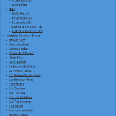
Exitos de los 60s
Marie Laforet
Italia
Emilio Pericoli
Exitos de los 60s
Exitos de los 70s
Festival de San Remo 1958
Festival de San Remo 1959
Nostalgia, Guitarras y Boleros
Bola de Nieve
Cancionero Picot
Carmela y Rafael
Consuelito Velazquez
Javier Solis
Julio Jaramillo
La Rondalla de Saltillo
La Rondalla Tapatia
Los Churumbeles de España
Los Hermanos Reyes
Los Panchos
Los Tecolines
Los Tres Ases
Los Tres Caballeros
Los Tres Diamantes
Luis Arcaraz
Marco Antonio Muñiz
Roberto Cantoral