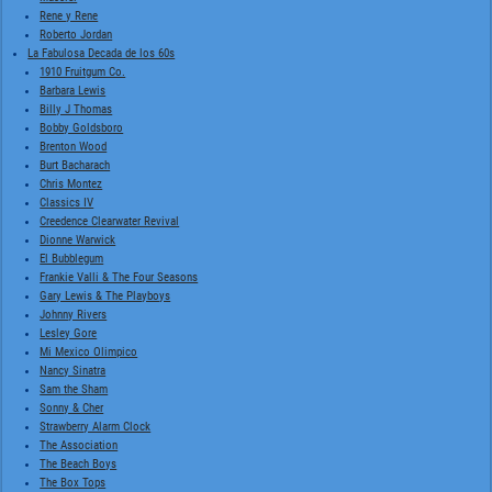
Rene y Rene
Roberto Jordan
La Fabulosa Decada de los 60s
1910 Fruitgum Co.
Barbara Lewis
Billy J Thomas
Bobby Goldsboro
Brenton Wood
Burt Bacharach
Chris Montez
Classics IV
Creedence Clearwater Revival
Dionne Warwick
El Bubblegum
Frankie Valli & The Four Seasons
Gary Lewis & The Playboys
Johnny Rivers
Lesley Gore
Mi Mexico Olimpico
Nancy Sinatra
Sam the Sham
Sonny & Cher
Strawberry Alarm Clock
The Association
The Beach Boys
The Box Tops