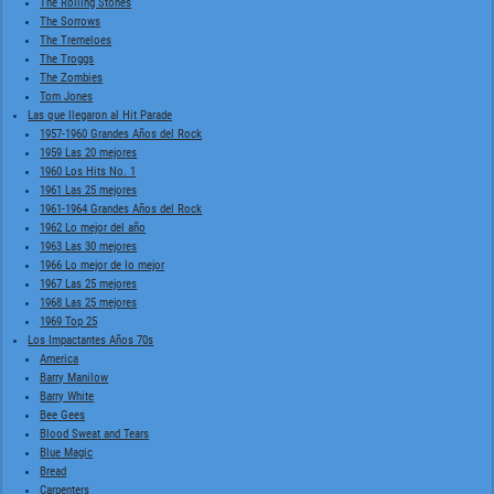
The Rolling Stones
The Sorrows
The Tremeloes
The Troggs
The Zombies
Tom Jones
Las que llegaron al Hit Parade
1957-1960 Grandes Años del Rock
1959 Las 20 mejores
1960 Los Hits No. 1
1961 Las 25 mejores
1961-1964 Grandes Años del Rock
1962 Lo mejor del año
1963 Las 30 mejores
1966 Lo mejor de lo mejor
1967 Las 25 mejores
1968 Las 25 mejores
1969 Top 25
Los Impactantes Años 70s
America
Barry Manilow
Barry White
Bee Gees
Blood Sweat and Tears
Blue Magic
Bread
Carpenters