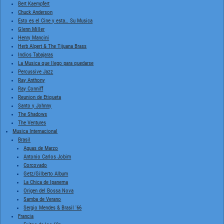
Bert Kaempfert
Chuck Anderson
Esto es el Cine y esta… Su Musica
Glenn Miller
Henry Mancini
Herb Alpert & The Tijuana Brass
Indios Tabajaras
La Musica que llego para quedarse
Percussive Jazz
Ray Anthony
Ray Conniff
Reunion de Etiqueta
Santo y Johnny
The Shadows
The Ventures
Musica Internacional
Brasil
Aguas de Marzo
Antonio Carlos Jobim
Corcovado
Getz/Gilberto Album
La Chica de Ipanema
Origen del Bossa Nova
Samba de Verano
Sergio Mendes & Brasil '66
Francia