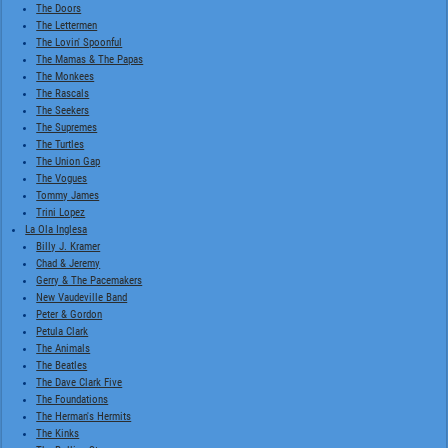
The Doors
The Lettermen
The Lovin' Spoonful
The Mamas & The Papas
The Monkees
The Rascals
The Seekers
The Supremes
The Turtles
The Union Gap
The Vogues
Tommy James
Trini Lopez
La Ola Inglesa
Billy J. Kramer
Chad & Jeremy
Gerry & The Pacemakers
New Vaudeville Band
Peter & Gordon
Petula Clark
The Animals
The Beatles
The Dave Clark Five
The Foundations
The Herman's Hermits
The Kinks