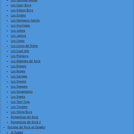
Los Camisas Negras
Los Crazy Boys
Los Gibson Boys
Los Gliders
Los Hermanos Carrión
Los Hooligans
Los Jokers
Los Juniors
Los Llopis
Los Locos del Ritmo
Los Loud Jets
Los Playboys
Los Rebeldes del Rock
Los Rippers
Los Rogers
Los Salvajes
Los Sinners
Los Sleepers
Los Sonambulos
Los Sparks
Los Teen Tops
Los Twisters
Los Viking Boys
Romanticas del Rock
Romanticas del Rock 2
Solistas del Rock en Español
Al Suarez