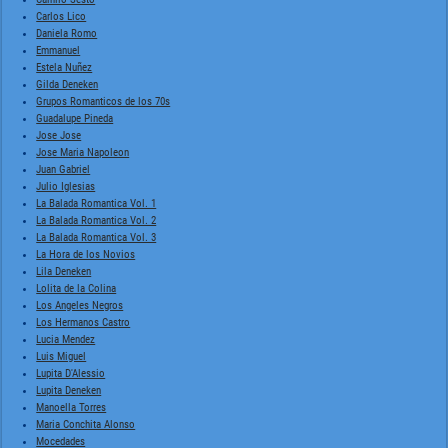
Carlos Lico
Daniela Romo
Emmanuel
Estela Nuñez
Gilda Deneken
Grupos Romanticos de los 70s
Guadalupe Pineda
Jose Jose
Jose Maria Napoleon
Juan Gabriel
Julio Iglesias
La Balada Romantica Vol. 1
La Balada Romantica Vol. 2
La Balada Romantica Vol. 3
La Hora de los Novios
Lila Deneken
Lolita de la Colina
Los Angeles Negros
Los Hermanos Castro
Lucia Mendez
Luis Miguel
Lupita D'Alessio
Lupita Deneken
Manoella Torres
Maria Conchita Alonso
Mocedades