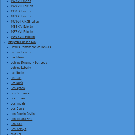
1977 VI Edición
1979 VIII Edición
1980 IX Edición
1982 XI Edición
1983-84 XII-XIII Edición
1985 XIV Edición
1987 XVI Edición
1989 XVIII Edicion
Interpretes de los 60s
Covers Romanticos de los 60s
Enrique Linares
Eva Maria
Johnny Dynamo y Los Leos
Johnny Laboriel
Las Robin
Leo Dan
Les Surfs
Los Apson
Los Belmonts
Los Hitters
Los Impala
Los Ovnis
Los Rockin Devils
Los Tijuana Five
Los Yaki
Los Yorsy's
Massiel