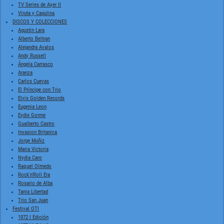
TV Series de Ayer II
Viruta y Capulina
DISCOS Y COLECCIONES
Agustin Lara
Alberto Beltran
Alejandra Avalos
Andy Russell
Ángela Carrasco
Aranza
Carlos Cuevas
El Príncipe con Trio
Elvis Golden Records
Eugenia Leon
Eydie Gorme
Gualberto Castro
Invasion Britanica
Jorge Muñiz
Maria Victoria
Nydia Caro
Raquel Olmedo
Rock'n'Roll Era
Rosario de Alba
Tania Libertad
Trio San Juan
Festival OTI
1972 I Edición