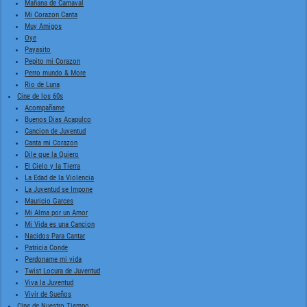
Mañana de Carnaval
Mi Corazon Canta
Muy Amigos
Oye
Payasito
Pepito mi Corazon
Perro mundo & More
Rio de Luna
Cine de los 60s
Acompañame
Buenos Dias Acapulco
Cancion de Juventud
Canta mi Corazon
Dile que la Quiero
El Cielo y la Tierra
La Edad de la Violencia
La Juventud se Impone
Mauricio Garces
Mi Alma por un Amor
Mi Vida es una Cancion
Nacidos Para Cantar
Patricia Conde
Perdoname mi vida
Twist Locura de Juventud
Viva la Juventud
Vivir de Sueños
Cine de Nuestro Tiempo