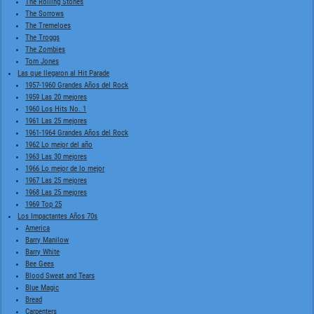
The Rolling Stones
The Sorrows
The Tremeloes
The Troggs
The Zombies
Tom Jones
Las que llegaron al Hit Parade
1957-1960 Grandes Años del Rock
1959 Las 20 mejores
1960 Los Hits No. 1
1961 Las 25 mejores
1961-1964 Grandes Años del Rock
1962 Lo mejor del año
1963 Las 30 mejores
1966 Lo mejor de lo mejor
1967 Las 25 mejores
1968 Las 25 mejores
1969 Top 25
Los Impactantes Años 70s
America
Barry Manilow
Barry White
Bee Gees
Blood Sweat and Tears
Blue Magic
Bread
Carpenters