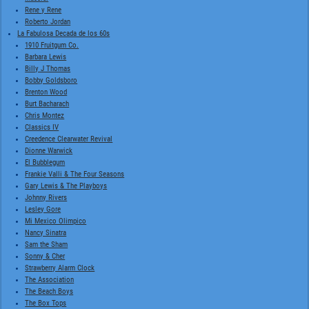
Rene y Rene
Roberto Jordan
La Fabulosa Decada de los 60s
1910 Fruitgum Co.
Barbara Lewis
Billy J Thomas
Bobby Goldsboro
Brenton Wood
Burt Bacharach
Chris Montez
Classics IV
Creedence Clearwater Revival
Dionne Warwick
El Bubblegum
Frankie Valli & The Four Seasons
Gary Lewis & The Playboys
Johnny Rivers
Lesley Gore
Mi Mexico Olimpico
Nancy Sinatra
Sam the Sham
Sonny & Cher
Strawberry Alarm Clock
The Association
The Beach Boys
The Box Tops