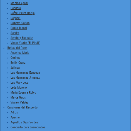
Monica Ygual
Pandora
Rafael Perez Botija
Raphael
Roberto Carlos
Rocio Durcal
Sandro
Sergio y Estibaliz
Victor Yturbe "El Piruli"
Bellas del Rock
Angelica Maria
Corinna
Emily Cranz
Julissa
Las Hermanas Esqueda
Las Hermanas Jimenez
Las Mary Jets
Leda Moreno
Maria Eugenia Rubio
Mayte Gaos
Vianey Valdez
Canciones del Recuerdo
Adios
Apache
Aquellos Ojos Verdes
Concierto para Enamorados