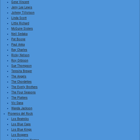
Gene Vincent
Jerry Lee Lewis
Johnny Tillotson
Linda Scott
Little Richard
McGuire Sisters
Neil Sedaka
Pat Boone
Paul Anka
Ray Charles
Ricky Nelson
Roy Orbison
Sue Thompson
Teresita Brewer
The Angels
The Chordettes
The Everly Brothers
The Four Seasons
The Platters
Vic Dana
Wanda Jackson
Pioneros del Rock
Los Beatniks
Los Blue Caps
Los Blue Kings
Los Boppers