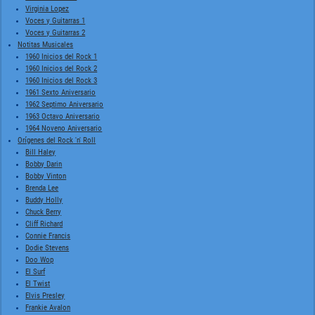
Virginia Lopez
Voces y Guitarras 1
Voces y Guitarras 2
Notitas Musicales
1960 Inicios del Rock 1
1960 Inicios del Rock 2
1960 Inicios del Rock 3
1961 Sexto Aniversario
1962 Septimo Aniversario
1963 Octavo Aniversario
1964 Noveno Aniversario
Orígenes del Rock 'n' Roll
Bill Haley
Bobby Darin
Bobby Vinton
Brenda Lee
Buddy Holly
Chuck Berry
Cliff Richard
Connie Francis
Dodie Stevens
Doo Wop
El Surf
El Twist
Elvis Presley
Frankie Avalon