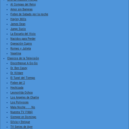
Al Compas del Reloj
Amor sin Barreras
Fiebre de Sabado por la noche
Hayley Mills
James Dean
Juego Sucio
La Escuela del Vicio
Nacidos para Perder
Operación Cupiro
Romeo y Julieta
Vaselina
Clasicos de la Televisión
Discotheque A Go-Go
Dr. Ben Casey
Dr. Kildare
El Tunel del Tiempo
Fiebre del 2
Hechizada
Leonorilda Ochoa
Los Angeles de Charlie
Los Polivoces
Mala Noche . . . No
Nuestra TV (1966)
Siempre en Domingo
Silvia y Enrique
TV Series de Ayer