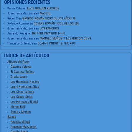
OPINIONES RECIENTES
Karina Ortiz
en
ELVIS GOLDEN RECORDS
José Hernández Sosa
en
MASSIEL
Ruben C
en
GRUPOS ROMÁNTICOS DE LOS AÑOS 70
Rolando Romero
en
COVERS ROMÁNTICOS DE LOS 60s
José Hernández Sosa
en
LOS PANCHOS
Armando Rosas
en
BRITISH INVASION I-II-III
José Hernández Sosa
en
MANOLO MUÑOZ Y LOS GIBSON BOYS
Francisco Ontiveros
en
GLADYS KNIGHT & THE PIPS
INDICE DE ARTÍCULOS
Albores del Rock
Caterina Valente
El Cuarteto Ruffino
Gloria Lasso
Las Hermanas Navarro
Los 4 Hermanos Silva
Los Cinco Latinos
Los Cuatro Soles
Los Hermanos Rigual
Monna Bell
Sonia y Myriam
Balada
Amanda Miguel
Armando Manzanero
Camilo Sesto