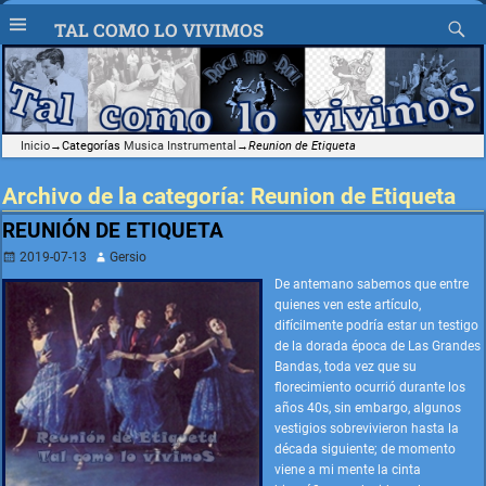
TAL COMO LO VIVIMOS
Inicio
→Categorías
Musica Instrumental
→
Reunion de Etiqueta
Archivo de la categoría:
Reunion de Etiqueta
REUNIÓN DE ETIQUETA
2019-07-13
Gersio
De antemano sabemos que entre
quienes ven este artículo,
difícilmente podría estar un testigo
de la dorada época de Las Grandes
Bandas, toda vez que su
florecimiento ocurrió durante los
años 40s, sin embargo, algunos
vestigios sobrevivieron hasta la
década siguiente; de momento
viene a mi mente la cinta