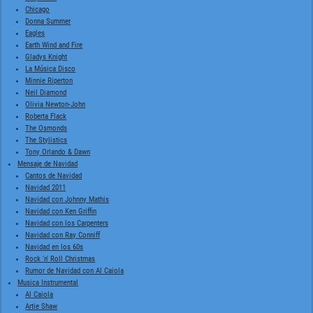
Chicago
Donna Summer
Eagles
Earth Wind and Fire
Gladys Knight
La Música Disco
Minnie Riperton
Neil Diamond
Olivia Newton-John
Roberta Flack
The Osmonds
The Stylistics
Tony Orlando & Dawn
Mensaje de Navidad
Cantos de Navidad
Navidad 2011
Navidad con Johnny Mathis
Navidad con Ken Griffin
Navidad con los Carpenters
Navidad con Ray Conniff
Navidad en los 60s
Rock 'n' Roll Christmas
Rumor de Navidad con Al Caiola
Musica Instrumental
Al Caiola
Artie Shaw