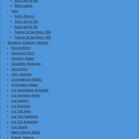
Exitos de los 60s
Marie Laforet
Italia
Emilio Pericoli
Exitos de los 60s
Exitos de los 70s
Festival de San Remo 1958
Festival de San Remo 1959
Nostalgia, Guitarras y Boleros
Bola de Nieve
Cancionero Picot
Carmela y Rafael
Consuelito Velazquez
Javier Solis
Julio Jaramillo
La Rondalla de Saltillo
La Rondalla Tapatia
Los Churumbeles de España
Los Hermanos Reyes
Los Panchos
Los Tecolines
Los Tres Ases
Los Tres Caballeros
Los Tres Diamantes
Luis Arcaraz
Marco Antonio Muñiz
Roberto Cantoral