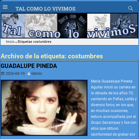
TAL COMO LO VIVIMOS
Inicio
→Etiquetas
costumbres
Archivo de la etiqueta:
costumbres
GUADALUPE PINEDA
2026-06-19
Gersio
María Guadalupe Pineda
Aguilar inició su carrera en
la década de los años 70,
cantando en Peñas, cafés y
diversos foros, en los que,
en muchas ocasiones,
estuvo acompañada por el
Grupo Sanampay y fue con
ellos que obtuvo
oportunidad de grabar por