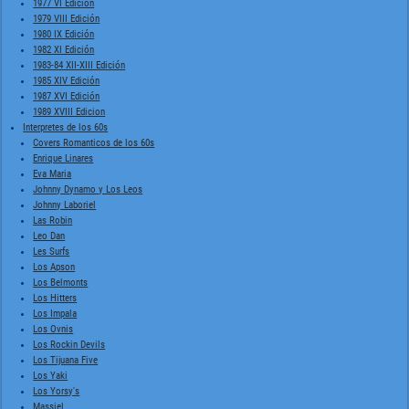
1977 VI Edición
1979 VIII Edición
1980 IX Edición
1982 XI Edición
1983-84 XII-XIII Edición
1985 XIV Edición
1987 XVI Edición
1989 XVIII Edicion
Interpretes de los 60s
Covers Romanticos de los 60s
Enrique Linares
Eva Maria
Johnny Dynamo y Los Leos
Johnny Laboriel
Las Robin
Leo Dan
Les Surfs
Los Apson
Los Belmonts
Los Hitters
Los Impala
Los Ovnis
Los Rockin Devils
Los Tijuana Five
Los Yaki
Los Yorsy's
Massiel