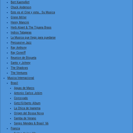
Bert Kaempfert
Chuck Anderson
Esto es el Cine y esta… Su Musica
Glenn Miller
Henry Mancini
Herb Alpert & The Tijuana Brass
Indios Tabajaras
La Musica que llego para quedarse
Percussive Jazz
Ray Anthony
Ray Conniff
Reunion de Etiqueta
Santo y Johnny
The Shadows
The Ventures
Musica Internacional
Brasil
Aguas de Marzo
Antonio Carlos Jobim
Corcovado
Getz/Gilberto Album
La Chica de Ipanema
Origen del Bossa Nova
Samba de Verano
Sergio Mendes & Brasil '66
Francia