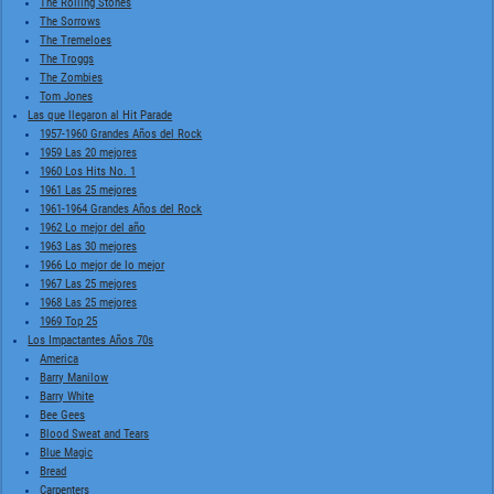
The Rolling Stones
The Sorrows
The Tremeloes
The Troggs
The Zombies
Tom Jones
Las que llegaron al Hit Parade
1957-1960 Grandes Años del Rock
1959 Las 20 mejores
1960 Los Hits No. 1
1961 Las 25 mejores
1961-1964 Grandes Años del Rock
1962 Lo mejor del año
1963 Las 30 mejores
1966 Lo mejor de lo mejor
1967 Las 25 mejores
1968 Las 25 mejores
1969 Top 25
Los Impactantes Años 70s
America
Barry Manilow
Barry White
Bee Gees
Blood Sweat and Tears
Blue Magic
Bread
Carpenters