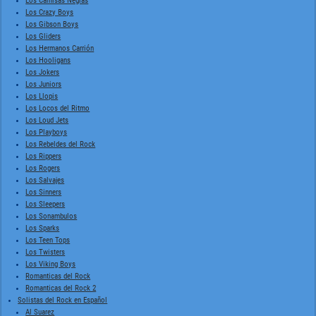
Los Camisas Negras
Los Crazy Boys
Los Gibson Boys
Los Gliders
Los Hermanos Carrión
Los Hooligans
Los Jokers
Los Juniors
Los Llopis
Los Locos del Ritmo
Los Loud Jets
Los Playboys
Los Rebeldes del Rock
Los Rippers
Los Rogers
Los Salvajes
Los Sinners
Los Sleepers
Los Sonambulos
Los Sparks
Los Teen Tops
Los Twisters
Los Viking Boys
Romanticas del Rock
Romanticas del Rock 2
Solistas del Rock en Español
Al Suarez