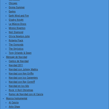
Chicago
Donna Summer
Eagles
Earth Wind and Fire
Gladys Knight
La Música Disco
Minnie Riperton
Neil Diamond
Olivia Newton-John
Roberta Flack
The Osmonds
The Stylistics
Tony Orlando & Dawn
Mensaje de Navidad
Cantos de Navidad
Navidad 2011
Navidad con Johnny Mathis
Navidad con Ken Griffin
Navidad con los Carpenters
Navidad con Ray Conniff
Navidad en los 60s
Rock 'n' Roll Christmas
Rumor de Navidad con Al Caiola
Musica Instrumental
Al Caiola
Artie Shaw