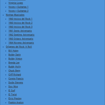
Virginia Lopez
Voces y Guitarras 1
Voces y Guitarras 2
Notitas Musicales
1960 Inicios del Rock 1
1960 Inicios del Rock 2
1960 Inicios del Rock 3
1961 Sexto Aniversario
1962 Septimo Aniversario
1963 Octavo Aniversario
1964 Noveno Aniversario
Orígenes del Rock 'n' Roll
Bill Haley
Bobby Darin
Bobby Vinton
Brenda Lee
Buddy Holly
Chuck Berry
Cliff Richard
Connie Francis
Dodie Stevens
Doo Wop
El Surf
El Twist
Elvis Presley
Frankie Avalon