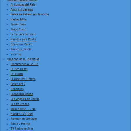
Al Compas del Reloj
Amor sin Barreras
Fiebre de Sabado por la noche
Hayley Mills
James Dean
Juego Sucio
La Escuela del Vicio
Nacidos para Perder
Operación Cupiro
Romeo y Julieta
Vaselina
Clasicos de la Televisión
Discotheque A Go-Go
Dr. Ben Casey
Dr. Kildare
El Tunel del Tiempo
Fiebre del 2
Hechizada
Leonorilda Ochoa
Los Angeles de Charlie
Los Polivoces
Mala Noche . . . No
Nuestra TV (1966)
Siempre en Domingo
Silvia y Enrique
TV Series de Ayer