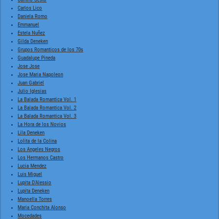
Carlos Lico
Daniela Romo
Emmanuel
Estela Nuñez
Gilda Deneken
Grupos Romanticos de los 70s
Guadalupe Pineda
Jose Jose
Jose Maria Napoleon
Juan Gabriel
Julio Iglesias
La Balada Romantica Vol. 1
La Balada Romantica Vol. 2
La Balada Romantica Vol. 3
La Hora de los Novios
Lila Deneken
Lolita de la Colina
Los Angeles Negros
Los Hermanos Castro
Lucia Mendez
Luis Miguel
Lupita D'Alessio
Lupita Deneken
Manoella Torres
Maria Conchita Alonso
Mocedades