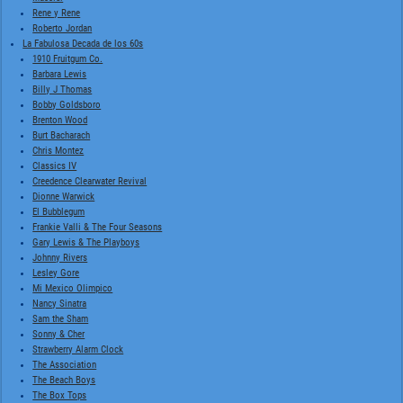
Rene y Rene
Roberto Jordan
La Fabulosa Decada de los 60s
1910 Fruitgum Co.
Barbara Lewis
Billy J Thomas
Bobby Goldsboro
Brenton Wood
Burt Bacharach
Chris Montez
Classics IV
Creedence Clearwater Revival
Dionne Warwick
El Bubblegum
Frankie Valli & The Four Seasons
Gary Lewis & The Playboys
Johnny Rivers
Lesley Gore
Mi Mexico Olimpico
Nancy Sinatra
Sam the Sham
Sonny & Cher
Strawberry Alarm Clock
The Association
The Beach Boys
The Box Tops