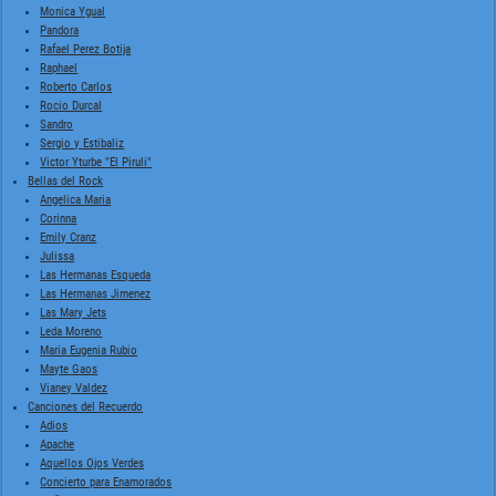
Monica Ygual
Pandora
Rafael Perez Botija
Raphael
Roberto Carlos
Rocio Durcal
Sandro
Sergio y Estibaliz
Victor Yturbe "El Piruli"
Bellas del Rock
Angelica Maria
Corinna
Emily Cranz
Julissa
Las Hermanas Esqueda
Las Hermanas Jimenez
Las Mary Jets
Leda Moreno
Maria Eugenia Rubio
Mayte Gaos
Vianey Valdez
Canciones del Recuerdo
Adios
Apache
Aquellos Ojos Verdes
Concierto para Enamorados