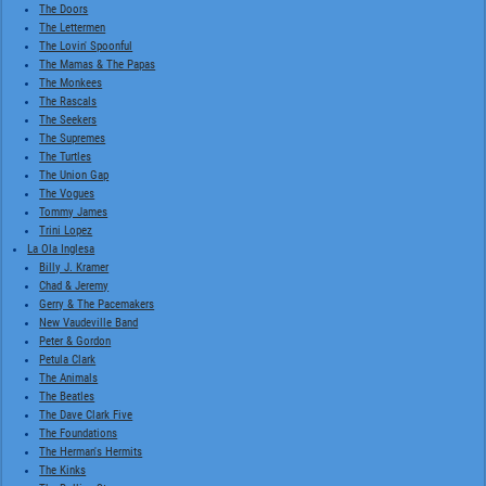
The Doors
The Lettermen
The Lovin' Spoonful
The Mamas & The Papas
The Monkees
The Rascals
The Seekers
The Supremes
The Turtles
The Union Gap
The Vogues
Tommy James
Trini Lopez
La Ola Inglesa
Billy J. Kramer
Chad & Jeremy
Gerry & The Pacemakers
New Vaudeville Band
Peter & Gordon
Petula Clark
The Animals
The Beatles
The Dave Clark Five
The Foundations
The Herman's Hermits
The Kinks