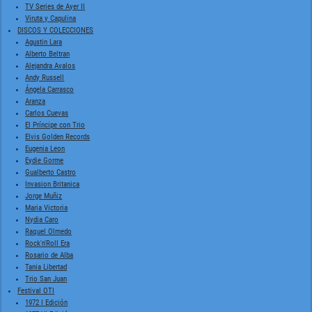
TV Series de Ayer II
Viruta y Capulina
DISCOS Y COLECCIONES
Agustin Lara
Alberto Beltran
Alejandra Avalos
Andy Russell
Ángela Carrasco
Aranza
Carlos Cuevas
El Príncipe con Trio
Elvis Golden Records
Eugenia Leon
Eydie Gorme
Gualberto Castro
Invasion Britanica
Jorge Muñiz
Maria Victoria
Nydia Caro
Raquel Olmedo
Rock'n'Roll Era
Rosario de Alba
Tania Libertad
Trio San Juan
Festival OTI
1972 I Edición