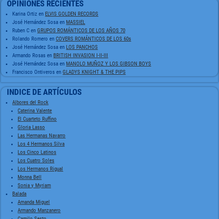
OPINIONES RECIENTES
Karina Ortiz
en
ELVIS GOLDEN RECORDS
José Hernández Sosa
en
MASSIEL
Ruben C
en
GRUPOS ROMÁNTICOS DE LOS AÑOS 70
Rolando Romero
en
COVERS ROMÁNTICOS DE LOS 60s
José Hernández Sosa
en
LOS PANCHOS
Armando Rosas
en
BRITISH INVASION I-II-III
José Hernández Sosa
en
MANOLO MUÑOZ Y LOS GIBSON BOYS
Francisco Ontiveros
en
GLADYS KNIGHT & THE PIPS
INDICE DE ARTÍCULOS
Albores del Rock
Caterina Valente
El Cuarteto Ruffino
Gloria Lasso
Las Hermanas Navarro
Los 4 Hermanos Silva
Los Cinco Latinos
Los Cuatro Soles
Los Hermanos Rigual
Monna Bell
Sonia y Myriam
Balada
Amanda Miguel
Armando Manzanero
Camilo Sesto