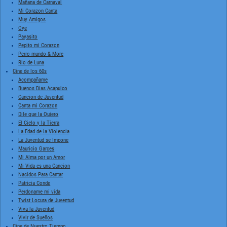
Mañana de Carnaval
Mi Corazon Canta
Muy Amigos
Oye
Payasito
Pepito mi Corazon
Perro mundo & More
Rio de Luna
Cine de los 60s
Acompañame
Buenos Dias Acapulco
Cancion de Juventud
Canta mi Corazon
Dile que la Quiero
El Cielo y la Tierra
La Edad de la Violencia
La Juventud se Impone
Mauricio Garces
Mi Alma por un Amor
Mi Vida es una Cancion
Nacidos Para Cantar
Patricia Conde
Perdoname mi vida
Twist Locura de Juventud
Viva la Juventud
Vivir de Sueños
Cine de Nuestro Tiempo