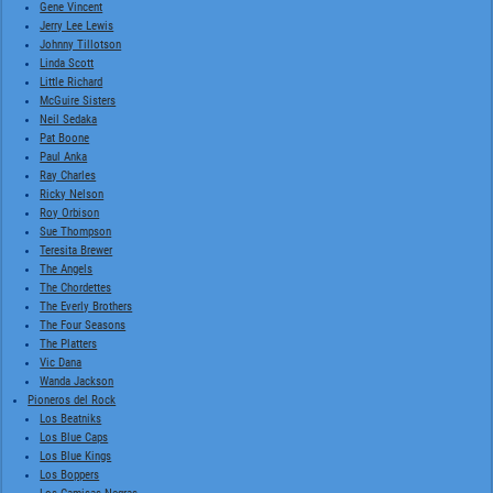
Gene Vincent
Jerry Lee Lewis
Johnny Tillotson
Linda Scott
Little Richard
McGuire Sisters
Neil Sedaka
Pat Boone
Paul Anka
Ray Charles
Ricky Nelson
Roy Orbison
Sue Thompson
Teresita Brewer
The Angels
The Chordettes
The Everly Brothers
The Four Seasons
The Platters
Vic Dana
Wanda Jackson
Pioneros del Rock
Los Beatniks
Los Blue Caps
Los Blue Kings
Los Boppers