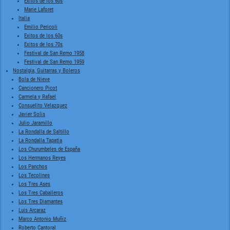
Exitos de los 60s
Marie Laforet
Italia
Emilio Pericoli
Exitos de los 60s
Exitos de los 70s
Festival de San Remo 1958
Festival de San Remo 1959
Nostalgia, Guitarras y Boleros
Bola de Nieve
Cancionero Picot
Carmela y Rafael
Consuelito Velazquez
Javier Solis
Julio Jaramillo
La Rondalla de Saltillo
La Rondalla Tapatia
Los Churumbeles de España
Los Hermanos Reyes
Los Panchos
Los Tecolines
Los Tres Ases
Los Tres Caballeros
Los Tres Diamantes
Luis Arcaraz
Marco Antonio Muñiz
Roberto Cantoral