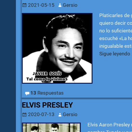
2021-05-15
Gersio
Platicarles de
quiero decir c
no lo suficient
escuché «La ho
inigualable est
Sigue leyendo
13
Respuestas
ELVIS PRESLEY
2020-07-13
Gersio
Elvis Aaron Presley 