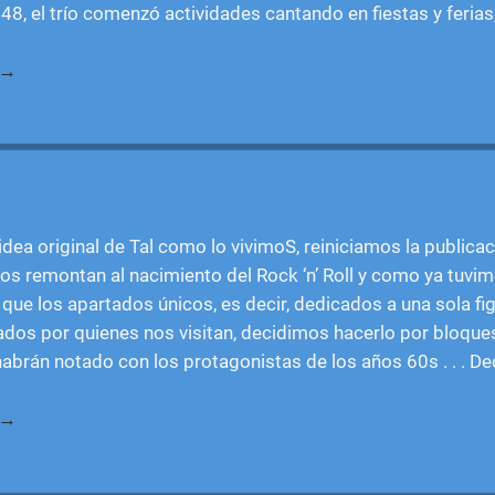
8, el trío comenzó actividades cantando en fiestas y ferias,
 →
dea original de Tal como lo vivimoS, reiniciamos la publica
nos remontan al nacimiento del Rock ‘n’ Roll y como ya tuvim
 que los apartados únicos, es decir, dedicados a una sola fig
dos por quienes nos visitan, decidimos hacerlo por bloques
brán notado con los protagonistas de los años 60s . . . D
 →