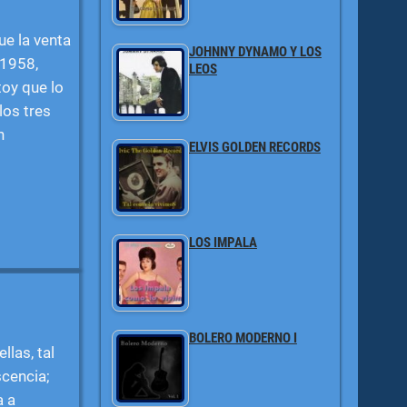
ue la venta
JOHNNY DYNAMO Y LOS
 1958,
LEOS
oy que lo
los tres
n
ELVIS GOLDEN RECORDS
LOS IMPALA
BOLERO MODERNO I
llas, tal
cencia;
a a