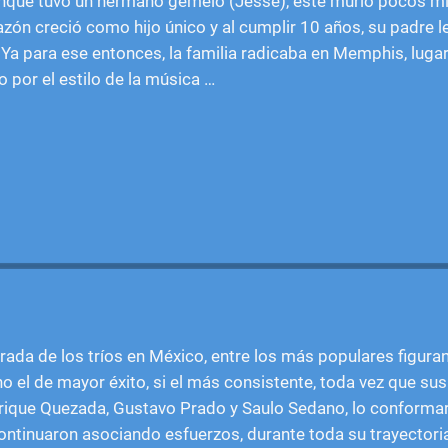
nque tuvo un hermano gemelo (Jesse), éste murió pocos m
azón creció como hijo único y al cumplir 10 años, su padre 
. Ya para ese entonces, la familia radicaba en Memphis, luga
do por el estilo de la música
…
rada de los tríos en México, entre los más populares figura
no el de mayor éxito, si el más consistente, toda vez que sus
nrique Quezada, Gustavo Prado y Saulo Sedano, lo conforma
continuaron asociando esfuerzos, durante toda su trayectoria .