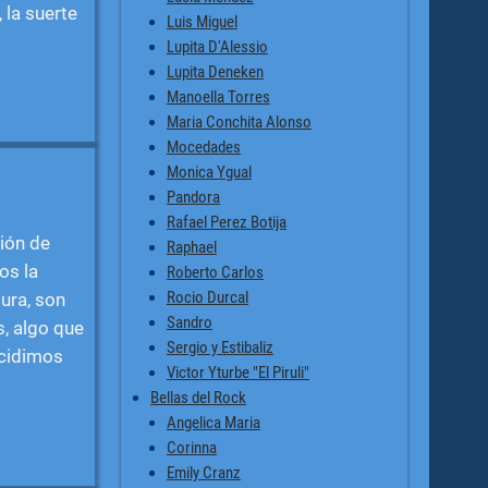
 la suerte
Luis Miguel
Lupita D'Alessio
Lupita Deneken
Manoella Torres
Maria Conchita Alonso
Mocedades
Monica Ygual
Pandora
Rafael Perez Botija
ción de
Raphael
os la
Roberto Carlos
Rocio Durcal
ura, son
Sandro
, algo que
Sergio y Estibaliz
ecidimos
Victor Yturbe "El Piruli"
Bellas del Rock
Angelica Maria
Corinna
Emily Cranz