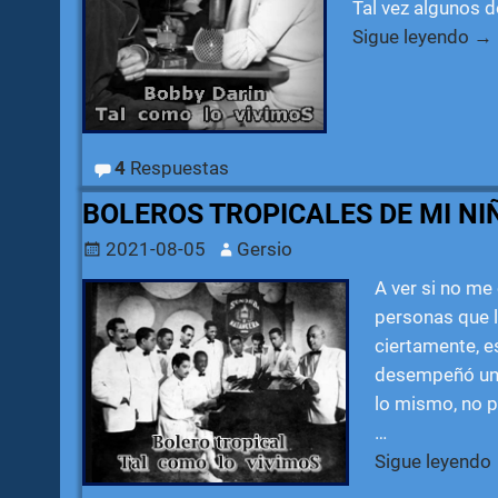
Tal vez algunos d
Sigue leyendo →
4
Respuestas
BOLEROS TROPICALES DE MI NI
2021-08-05
Gersio
A ver si no me
personas que l
ciertamente, e
desempeñó un p
lo mismo, no pu
…
Sigue leyendo