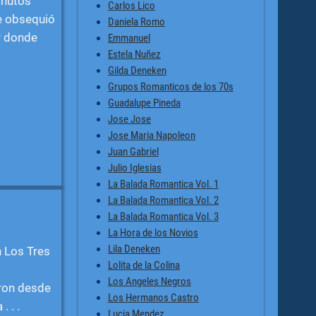
inutos
Carlos Lico
le obsequió
Daniela Romo
r donde
Emmanuel
Estela Nuñez
Gilda Deneken
Grupos Romanticos de los 70s
Guadalupe Pineda
Jose Jose
Jose Maria Napoleon
Juan Gabriel
Julio Iglesias
La Balada Romantica Vol. 1
La Balada Romantica Vol. 2
La Balada Romantica Vol. 3
La Hora de los Novios
Lila Deneken
n Los Tres
Lolita de la Colina
Los Angeles Negros
ron desde
Los Hermanos Castro
 . .
Lucia Mendez