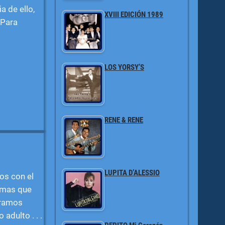
 de ello,
XVIII EDICIÓN 1989
 Para
LOS YORSY’S
RENE & RENE
LUPITA D’ALESSIO
os con el
temas que
éramos
adulto . . .