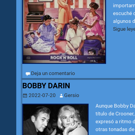
importarm
escuché 
algunos 
Sigue le
Deja un comentario
BOBBY DARIN
2022-07-20
Gersio
Aunque Bobby Dar
título de Crooner
expresó a ritmo d
otras tonadas de 