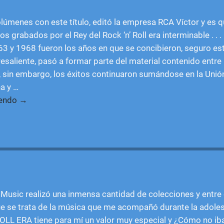
lúmenes con este título, editó la empresa RCA Víctor y es q
os grabados por el Rey del Rock ‘n’ Roll era interminable . . .
3 y 1968 fueron los años en que se concibieron, seguro est
saliente, pasó a formar parte del material contenido entre 
 sin embargo, los éxitos continuaron sumándose en la Unió
a y
…
yendo →
 Music realizó una inmensa cantidad de colecciones y entre e
e se trata de la música que me acompañó durante la adoles
LL ERA tiene para mí un valor muy especial y ¿Cómo no ib