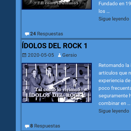
Fundado en 194
los
…
Sigue leyendo
24
Respuestas
ÍDOLOS DEL ROCK 1
2020-05-05
Gersio
Retomando la i
artículos que 
experiencia de
poco frecuenta
seguramente ha
combinar en
…
Sigue leyendo
8
Respuestas