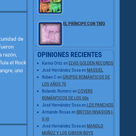
EL PRÍNCIPE CON TRÍO
tunidad de
fueron
OPINIONES RECIENTES
a razón,
luía el Rock
Karina Ortiz
en
ELVIS GOLDEN RECORDS
José Hernández Sosa
en
MASSIEL
sangre, uno
Ruben C
en
GRUPOS ROMÁNTICOS DE
LOS AÑOS 70
Rolando Romero
en
COVERS
ROMÁNTICOS DE LOS 60s
José Hernández Sosa
en
LOS PANCHOS
Armando Rosas
en
BRITISH INVASION I-
II-III
José Hernández Sosa
en
MANOLO
MUÑOZ Y LOS GIBSON BOYS