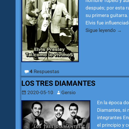
nombre Tupelo y au
después; por esta r
su primera guitarra
Elvis fue influencia
Sigue leyendo →
4
Respuestas
LOS TRES DIAMANTES
2020-05-10
Gersio
En la época do
Diamantes, si 
integrantes E
el principio y 