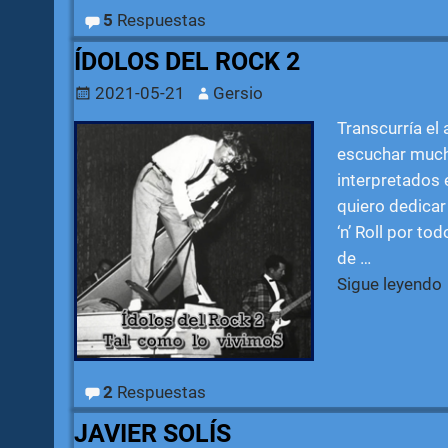
5
Respuestas
ÍDOLOS DEL ROCK 2
2021-05-21
Gersio
Transcurría el
escuchar mucho
interpretados 
quiero dedicar
‘n’ Roll por t
de
…
Sigue leyendo
2
Respuestas
JAVIER SOLÍS