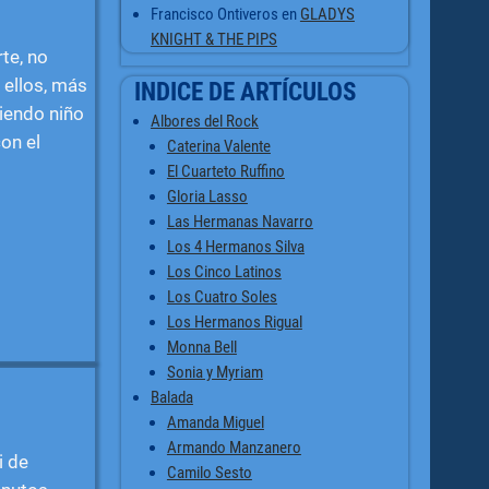
Francisco Ontiveros
en
GLADYS
KNIGHT & THE PIPS
te, no
 ellos, más
INDICE DE ARTÍCULOS
siendo niño
Albores del Rock
on el
Caterina Valente
El Cuarteto Ruffino
Gloria Lasso
Las Hermanas Navarro
Los 4 Hermanos Silva
Los Cinco Latinos
Los Cuatro Soles
Los Hermanos Rigual
Monna Bell
Sonia y Myriam
Balada
Amanda Miguel
Armando Manzanero
i de
Camilo Sesto