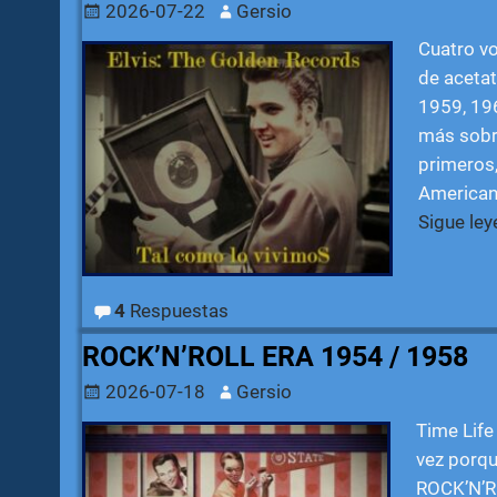
2026-07-22
Gersio
Cuatro vo
de acetat
1959, 196
más sobre
primeros,
American
Sigue le
4
Respuestas
ROCK’N’ROLL ERA 1954 / 1958
2026-07-18
Gersio
Time Life
vez porqu
ROCK’N’RO