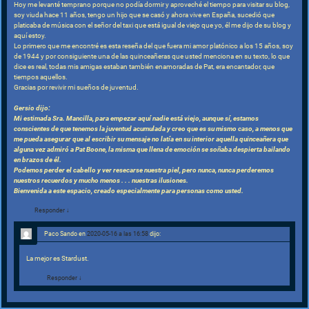
Hoy me levanté temprano porque no podía dormir y aproveché el tiempo para visitar su blog,
soy viuda hace 11 años, tengo un hijo que se casó y ahora vive en España, sucedió que
platicaba de música con el señor del taxi que está igual de viejo que yo, él me dijo de su blog y
aquí estoy.
Lo primero que me encontré es esta reseña del que fuera mi amor platónico a los 15 años, soy
de 1944 y por consiguiente una de las quinceañeras que usted menciona en su texto, lo que
dice es real, todas mis amigas estaban también enamoradas de Pat, era encantador, que
tiempos aquellos.
Gracias por revivir mi sueños de juventud.
Gersio dijo:
Mi estimada Sra. Mancilla, para empezar aquí nadie está viejo, aunque sí, estamos
conscientes de que tenemos la juventud acumulada y creo que es su mismo caso, a menos que
me pueda asegurar que al escribir su mensaje no latía en su interior aquella quinceañera que
alguna vez admiró a Pat Boone, la misma que llena de emoción se soñaba despierta bailando
en brazos de él.
Podemos perder el cabello y ver resecarse nuestra piel, pero nunca, nunca perderemos
nuestros recuerdos y mucho menos . . . nuestras ilusiones.
Bienvenida a este espacio, creado especialmente para personas como usted.
Responder
↓
Paco Sando
en
2020-05-16 a las 16:58
dijo:
La mejor es Stardust.
Responder
↓