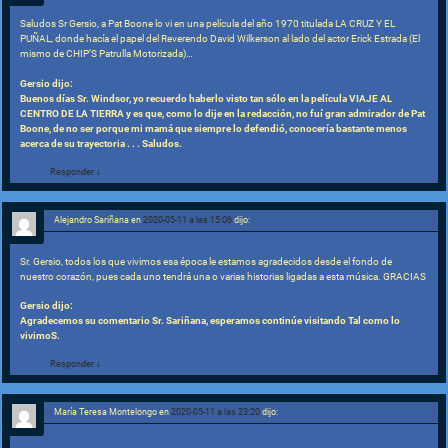
Saludos Sr Gersio, a Pat Boone lo vi en una película del año 1970 titulada LA CRUZ Y EL
PUÑAL, donde hacía el papel del Reverendo David Wilkerson al lado del actor Erick Estrada (El
mismo de CHIP’S Patrulla Motorizada)…
Gersio dijo:
Buenos días Sr. Windsor, yo recuerdo haberlo visto tan sólo en la película VIAJE AL
CENTRO DE LA TIERRA y es que, como lo dije en la redacción, no fuí gran admirador de Pat
Boone, de no ser porque mi mamá que siempre lo defendió, conocería bastante menos
acerca de su trayectoria . . . Saludos.
Responder
↓
Alejandro Sariñana
en
2020-05-11 a las 15:06
dijo:
Sr. Gersio, todos los que vivimos esa época le estamos agradecidos desde el fondo de
nuestro corazón, pues cada uno tendrá una o varias historias ligadas a esta música. GRACIAS
Gersio dijo:
Agradecemos su comentario Sr. Sariñana, esperamos continúe visitando Tal como lo
vivimoS.
Responder
↓
María Teresa Montelongo
en
2020-05-11 a las 23:20
dijo: