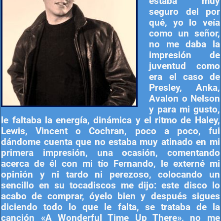
estaba muy
seguro del por
qué, yo lo veía
como un señor,
no me daba la
impresión de
juventud como
era el caso de
Presley, Anka,
Avalon o Nelson
y para mi gusto,
le faltaba la energía, dinámica y el ritmo de Haley,
Lewis, Vincent o Cochran, poco a poco, fui
dándome cuenta que no estaba muy atinado en mi
primera impresión, una ocasión, comentando
acerca de él con mi tío Fernando, le externé mi
opinión y ni tardo ni perezoso, colocando un
sencillo en su tocadiscos me dijo: este disco lo
acabo de comprar, óyelo bien y después sigues
diciendo todo lo que le falta, se trataba de la
canción «A Wonderful Time Up There», no me