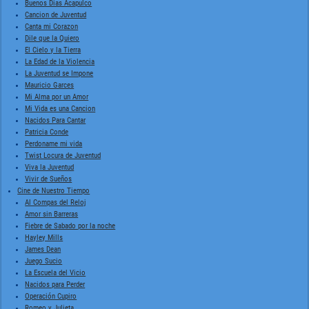
Buenos Dias Acapulco
Cancion de Juventud
Canta mi Corazon
Dile que la Quiero
El Cielo y la Tierra
La Edad de la Violencia
La Juventud se Impone
Mauricio Garces
Mi Alma por un Amor
Mi Vida es una Cancion
Nacidos Para Cantar
Patricia Conde
Perdoname mi vida
Twist Locura de Juventud
Viva la Juventud
Vivir de Sueños
Cine de Nuestro Tiempo
Al Compas del Reloj
Amor sin Barreras
Fiebre de Sabado por la noche
Hayley Mills
James Dean
Juego Sucio
La Escuela del Vicio
Nacidos para Perder
Operación Cupiro
Romeo y Julieta