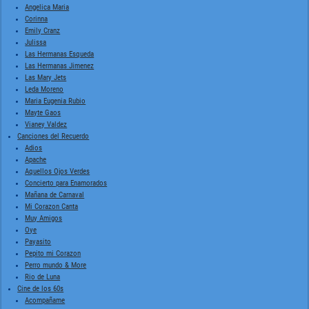
Angelica Maria
Corinna
Emily Cranz
Julissa
Las Hermanas Esqueda
Las Hermanas Jimenez
Las Mary Jets
Leda Moreno
Maria Eugenia Rubio
Mayte Gaos
Vianey Valdez
Canciones del Recuerdo
Adios
Apache
Aquellos Ojos Verdes
Concierto para Enamorados
Mañana de Carnaval
Mi Corazon Canta
Muy Amigos
Oye
Payasito
Pepito mi Corazon
Perro mundo & More
Rio de Luna
Cine de los 60s
Acompañame