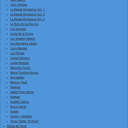
Julio Iglesias
La Balada Romantica Vol. 1
La Balada Romantica Vol. 2
La Balada Romantica Vol. 3
La Hora de los Novios
Lila Deneken
Lolita de la Colina
Los Angeles Negros
Los Hermanos Castro
Lucia Mendez
Luis Miguel
Lupita D'Alessio
Lupita Deneken
Manoella Torres
Maria Conchita Alonso
Mocedades
Monica Ygual
Pandora
Rafael Perez Botija
Raphael
Roberto Carlos
Rocio Durcal
Sandro
Sergio y Estibaliz
Victor Yturbe "El Piruli"
Bellas del Rock