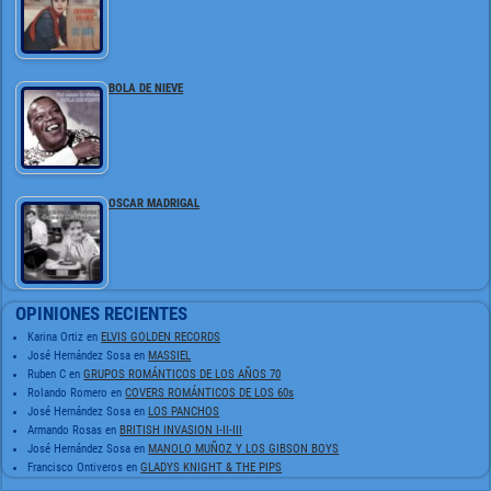
BOLA DE NIEVE
OSCAR MADRIGAL
OPINIONES RECIENTES
Karina Ortiz
en
ELVIS GOLDEN RECORDS
José Hernández Sosa
en
MASSIEL
Ruben C
en
GRUPOS ROMÁNTICOS DE LOS AÑOS 70
Rolando Romero
en
COVERS ROMÁNTICOS DE LOS 60s
José Hernández Sosa
en
LOS PANCHOS
Armando Rosas
en
BRITISH INVASION I-II-III
José Hernández Sosa
en
MANOLO MUÑOZ Y LOS GIBSON BOYS
Francisco Ontiveros
en
GLADYS KNIGHT & THE PIPS