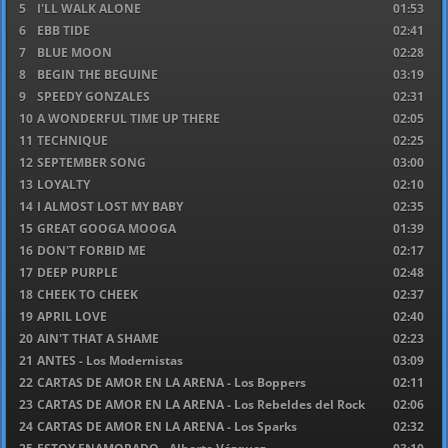
5
I'LL WALK ALONE
01:53
6
EBB TIDE
02:41
7
BLUE MOON
02:28
8
BEGIN THE BEGUINE
03:19
9
SPEEDY GONZALES
02:31
10
A WONDERFUL TIME UP THERE
02:05
11
TECHNIQUE
02:25
12
SEPTEMBER SONG
03:00
13
LOYALTY
02:10
14
I ALMOST LOST MY BABY
02:35
15
GREAT GOOGA MOOGA
01:39
16
DON'T FORBID ME
02:17
17
DEEP PURPLE
02:48
18
CHEEK TO CHEEK
02:37
19
APRIL LOVE
02:40
20
AIN'T THAT A SHAME
02:23
21
ANTES - Los Modernistas
03:09
22
CARTAS DE AMOR EN LA ARENA - Los Boppers
02:11
23
CARTAS DE AMOR EN LA ARENA - Los Rebeldes del Rock
02:06
24
CARTAS DE AMOR EN LA ARENA - Los Sparks
02:32