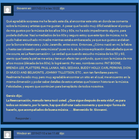
Giovanni
en
2017-02-13 a las 10:22
dijo:
Qué agradable sorpresa me he llevado este día, al encontrar este sitio en donde se comenta
sobre la música y artistas que me gustan. A pesar que ha sido muy difícil establecer el porqué
de mis gustos por la música de los años 50s y 60s, no ha sido impedimento alguno, para
poderla disfrutar. Nací a mediados de los 60s y seguro estoy que este tipo de música, no la
pudo haber escuchado mi madre mientras estaba embarazada, ya que sus gustos andaban
por la Sonora Matancera y Julio Jaramillo, entre otros. Entonces, ¿Cómo nació en mi, la fiebre
y hasta casi obsesión por esta música? pues no lo sé, la única explicación descabellada que se
me ocurre, es La Reencarnación». La verdad que cuando escucho música de los 50 y 60,
siento que hasta la piel se me eriza y tiene un efecto tan profundo, que ni con la música de mis
años mozos (década de los 80s), lo logré sentir. Por eso, nombres como: PAT BOONE,
BRENDA LEE, PLATTERS, PAUL LANKA, NEIL SEDAKA, BUDDY HOLLY, CARL PERKINS, DION
DI MUCCI AND BELMONTS, JOHNNY TILLOTSON, ETC., son tan familiares para mi.
Realmente ha sido muy, pero muy agradable encontrar un sitio en el cual, me encuentro en la
misma dimensión y poder saber detalles de estos artistas que hicieron historia en la música.
Felicidades, y espero que continúen para beneplácito de todos nosotros.
Gersio dijo:
La Reencarnación, menudo tema tocó usted. ¿Que sigue después de esta vida?, es para
todos un misterio, por lo tanto, hay que disfrutar cada momento y que mejor forma de
hacerlo, que acompañados de buena música . . . Bienvenido Sr. Giovanni.
Responder
↓
Windsor
en
2019-07-10 a las 11:48
dijo: