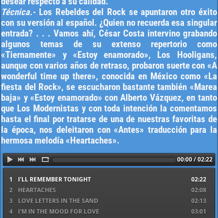
desear respecto a su calidad.
Técnica.-
Los Rebeldes del Rock se apuntaron otro éxito
con su versión al español. ¿Quien no recuerda esa singular
entrada? . . . Vamos ahí, César Costa intervino grabando
algunos temas de su extenso repertorio como
«Tiernamente» y «Estoy enamorado», Los Hooligans,
aunque con varios años de retraso, probaron suerte con «A
wonderful time up there», conocida en México como «La
fiesta del Rock», se escucharon bastante también «Marea
baja» y «Estoy enamorado» con Alberto Vázquez, en tanto
que Los Modernistas y con toda intención la comentamos
hasta el final por tratarse de una de nuestras favoritas de
la época, nos deleitaron con «Antes» traducción para la
hermosa melodía «Heartaches».
00:00 / 02:22
1
I'LL REMEMBER TONIGHT
02:22
2
HEARTACHES
02:08
3
LOVE LETTERS IN THE SAND
02:13
4
I'M IN THE MOOD FOR LOVE
03:01