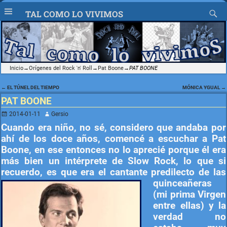
TAL COMO LO VIVIMOS
Inicio
→
Orígenes del Rock 'n' Roll
→
Pat Boone
→
PAT BOONE
←
EL TÚNEL DEL TIEMPO
MÓNICA YGUAL
→
Navegación de entradas
PAT BOONE
2014-01-11
Gersio
Cuando era niño, no sé, considero que andaba por
ahí de los doce años, comencé a escuchar a Pat
Boone, en ese entonces no lo aprecié porque él era
más bien un intérprete de Slow Rock, lo que si
recuerdo, es que era el
cantante predilecto de las
quinceañeras
(mi prima Virgen
entre ellas) y la
verdad no