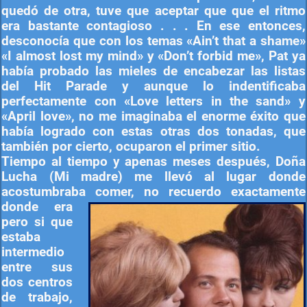
quedó de otra, tuve que aceptar que que el ritmo
era bastante contagioso . . . En ese entonces,
desconocía que con los temas «Ain’t that a shame»
«I almost lost my mind» y «Don’t forbid me», Pat ya
había probado las mieles de encabezar las listas
del Hit Parade y aunque lo indentificaba
perfectamente con «Love letters in the sand» y
«April love», no me imaginaba el enorme éxito que
había logrado con estas otras dos tonadas, que
también por cierto, ocuparon el primer sitio.
Tiempo al tiempo y apenas meses después, Doña
Lucha (Mi madre) me llevó al lugar donde
acostumbraba comer, no recuerdo exactamente
donde era
pero si que
estaba
intermedio
entre sus
dos centros
de trabajo,