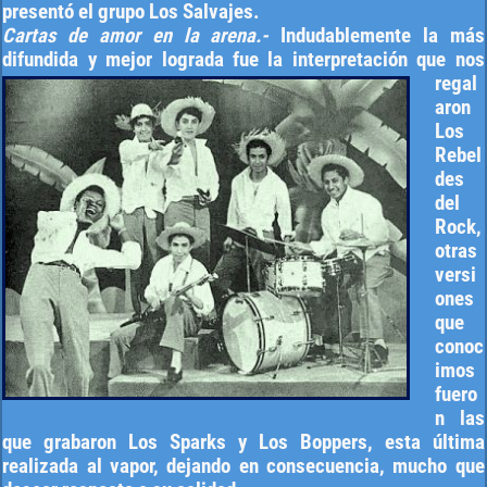
presentó el grupo Los Salvajes.
Cartas de amor en la arena.-
Indudablemente la más
difundida y mejor
lograda fue la interpretación que nos
regal
aron
Los
Rebel
des
del
Rock,
otras
versi
ones
que
conoc
imos
fuero
n las
que grabaron Los Sparks y Los Boppers, esta última
realizada al vapor, dejando en consecuencia, mucho que