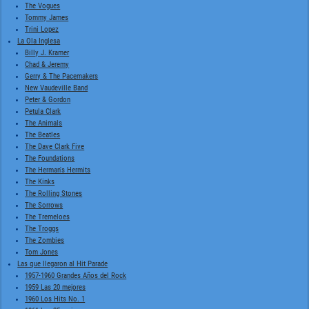
The Vogues
Tommy James
Trini Lopez
La Ola Inglesa
Billy J. Kramer
Chad & Jeremy
Gerry & The Pacemakers
New Vaudeville Band
Peter & Gordon
Petula Clark
The Animals
The Beatles
The Dave Clark Five
The Foundations
The Herman's Hermits
The Kinks
The Rolling Stones
The Sorrows
The Tremeloes
The Troggs
The Zombies
Tom Jones
Las que llegaron al Hit Parade
1957-1960 Grandes Años del Rock
1959 Las 20 mejores
1960 Los Hits No. 1