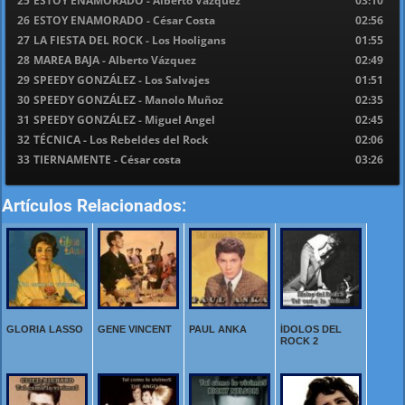
25
ESTOY ENAMORADO - Alberto Vázquez
03:10
26
ESTOY ENAMORADO - César Costa
02:56
27
LA FIESTA DEL ROCK - Los Hooligans
01:55
28
MAREA BAJA - Alberto Vázquez
02:49
29
SPEEDY GONZÁLEZ - Los Salvajes
01:51
30
SPEEDY GONZÁLEZ - Manolo Muñoz
02:35
31
SPEEDY GONZÁLEZ - Miguel Angel
02:45
32
TÉCNICA - Los Rebeldes del Rock
02:06
33
TIERNAMENTE - César costa
03:26
Artículos Relacionados:
GLORIA LASSO
GENE VINCENT
PAUL ANKA
ÍDOLOS DEL
ROCK 2