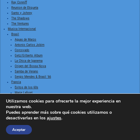
Ray Conniff
Reunion de Etiqueta
Santo y Johnny
The Shadows
The Ventures
Musica Internacional
Brasil
Aguas de Marzo
Antonio Carlos Jobim
Corcovado
Getz/Gilberto Album
La Chica de Ipanema
Origen del Bossa Nova
Samba de Verano
Sergio Mendes & Brasil '66
Francia
Exitos de los 60s
Marie Laforet
Italia
Utilizamos cookies para ofrecerte la mejor experiencia en
Emilio Pericoli
nuestra web.
Exitos de los 60s
Puedes aprender más sobre qué cookies utilizamos o
Exitos de los 70s
desactivarlas en los
ajustes
.
Festival de San Remo 1958
Festival de San Remo 1959
Aceptar
Nostalgia, Guitarras y Boleros
Bola de Nieve