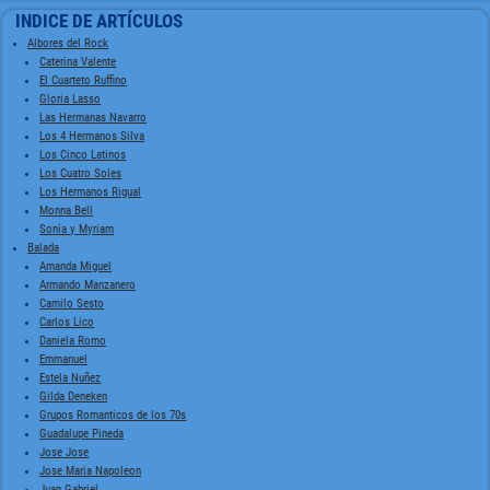
INDICE DE ARTÍCULOS
Albores del Rock
Caterina Valente
El Cuarteto Ruffino
Gloria Lasso
Las Hermanas Navarro
Los 4 Hermanos Silva
Los Cinco Latinos
Los Cuatro Soles
Los Hermanos Rigual
Monna Bell
Sonia y Myriam
Balada
Amanda Miguel
Armando Manzanero
Camilo Sesto
Carlos Lico
Daniela Romo
Emmanuel
Estela Nuñez
Gilda Deneken
Grupos Romanticos de los 70s
Guadalupe Pineda
Jose Jose
Jose Maria Napoleon
Juan Gabriel