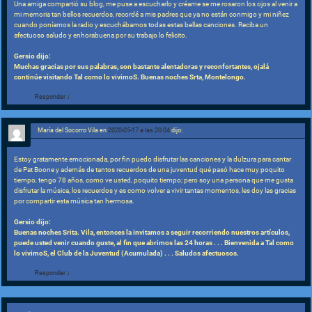
Una amiga compartió su blog, me puse a escucharlo y créame se me rosaron los ojos al venir a
mi memoria tan bellos recuerdos, recordé a mis padres que ya no están conmigo y mi niñez
cuando poníamos la radio y escuchábamos todas estas bellas canciones. Reciba un
afectuoso saludo y enhorabuena por su trabajo lo felicito.
Gersio dijo:
Muchas gracias por sus palabras, son bastante alentadoras y reconfortantes, ojalá
continúe visitando Tal como lo vivimoS. Buenas noches Srta, Montelongo.
Responder
↓
María del Socorro Vila
en
2020-05-17 a las 20:04
dijo:
Estoy gratamente emocionada, por fin puedo disfrutar las canciones y la dulzura para cantar
de Pat Boone y además de tantos recuerdos de una juventud qué pasó hace muy poquito
tiempo, tengo 78 años, como ve usted, poquito tiempo; pero soy una persona que me gusta
disfrutar la música, los recuerdos y es como volver a vivir tantas momentos, les doy las gracias
por compartir esta música tan hermosa.
Gersio dijo:
Buenas noches Srita. Vila, entonces la invitamos a seguir recorriendo nuestros artículos,
puede usted venir cuando guste, al fin que abrimos las 24 horas . . . Bienvenida a Tal como
lo vivimoS, el Club de la Juventud (Acumulada) . . . Saludos afectuosos.
Responder
↓