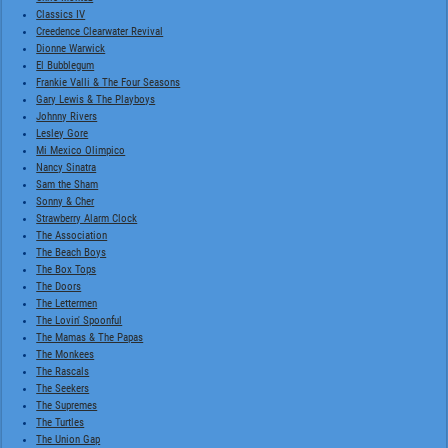
Classics IV
Creedence Clearwater Revival
Dionne Warwick
El Bubblegum
Frankie Valli & The Four Seasons
Gary Lewis & The Playboys
Johnny Rivers
Lesley Gore
Mi Mexico Olimpico
Nancy Sinatra
Sam the Sham
Sonny & Cher
Strawberry Alarm Clock
The Association
The Beach Boys
The Box Tops
The Doors
The Lettermen
The Lovin' Spoonful
The Mamas & The Papas
The Monkees
The Rascals
The Seekers
The Supremes
The Turtles
The Union Gap