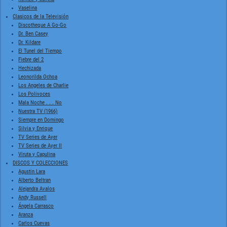
Vaselina
Clasicos de la Televisión
Discotheque A Go-Go
Dr. Ben Casey
Dr. Kildare
El Tunel del Tiempo
Fiebre del 2
Hechizada
Leonorilda Ochoa
Los Angeles de Charlie
Los Polivoces
Mala Noche . . . No
Nuestra TV (1966)
Siempre en Domingo
Silvia y Enrique
TV Series de Ayer
TV Series de Ayer II
Viruta y Capulina
DISCOS Y COLECCIONES
Agustin Lara
Alberto Beltran
Alejandra Avalos
Andy Russell
Ángela Carrasco
Aranza
Carlos Cuevas