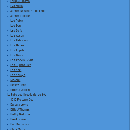
Enrique Linares
Eva Maria
Johnny Dynamo y Los Leos
Johnny Laboriel
Las Robin
Leo Dan
Les Surfs
Los Apson
Los Belmonts
Los Hitters
Los Impala
Los Ovnis
Los Rockin Devils
Los Tijuana Five
Los Yaki
Los Yorsy's
Massiel
Rene y Rene
Roberto Jordan
La Fabulosa Decada de los 60s
1910 Fruitgum Co.
Barbara Lewis
Billy J Thomas
Bobby Goldsboro
Brenton Wood
Burt Bacharach
Chris Montez