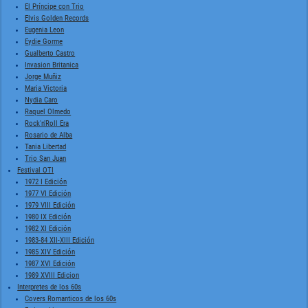
El Príncipe con Trio
Elvis Golden Records
Eugenia Leon
Eydie Gorme
Gualberto Castro
Invasion Britanica
Jorge Muñiz
Maria Victoria
Nydia Caro
Raquel Olmedo
Rock'n'Roll Era
Rosario de Alba
Tania Libertad
Trio San Juan
Festival OTI
1972 I Edición
1977 VI Edición
1979 VIII Edición
1980 IX Edición
1982 XI Edición
1983-84 XII-XIII Edición
1985 XIV Edición
1987 XVI Edición
1989 XVIII Edicion
Interpretes de los 60s
Covers Romanticos de los 60s