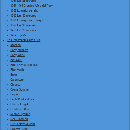
1961 Las 25 mejores
1961-1964 Grandes Años del Rock
1962 Lo mejor del año
1963 Las 30 mejores
1966 Lo mejor de lo mejor
1967 Las 25 mejores
1968 Las 25 mejores
1969 Top 25
Los Impactantes Años 70s
America
Barry Manilow
Barry White
Bee Gees
Blood Sweat and Tears
Blue Magic
Bread
Carpenters
Chicago
Donna Summer
Eagles
Earth Wind and Fire
Gladys Knight
La Música Disco
Minnie Riperton
Neil Diamond
Olivia Newton-John
Roberta Flack