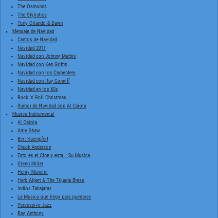
The Osmonds
The Stylistics
Tony Orlando & Dawn
Mensaje de Navidad
Cantos de Navidad
Navidad 2011
Navidad con Johnny Mathis
Navidad con Ken Griffin
Navidad con los Carpenters
Navidad con Ray Conniff
Navidad en los 60s
Rock 'n' Roll Christmas
Rumor de Navidad con Al Caiola
Musica Instrumental
Al Caiola
Artie Shaw
Bert Kaempfert
Chuck Anderson
Esto es el Cine y esta… Su Musica
Glenn Miller
Henry Mancini
Herb Alpert & The Tijuana Brass
Indios Tabajaras
La Musica que llego para quedarse
Percussive Jazz
Ray Anthony