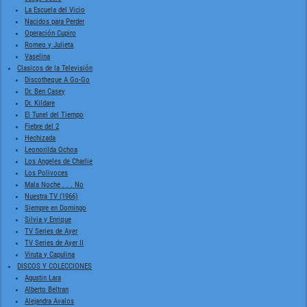
La Escuela del Vicio
Nacidos para Perder
Operación Cupiro
Romeo y Julieta
Vaselina
Clasicos de la Televisión
Discotheque A Go-Go
Dr. Ben Casey
Dr. Kildare
El Tunel del Tiempo
Fiebre del 2
Hechizada
Leonorilda Ochoa
Los Angeles de Charlie
Los Polivoces
Mala Noche . . . No
Nuestra TV (1966)
Siempre en Domingo
Silvia y Enrique
TV Series de Ayer
TV Series de Ayer II
Viruta y Capulina
DISCOS Y COLECCIONES
Agustin Lara
Alberto Beltran
Alejandra Avalos