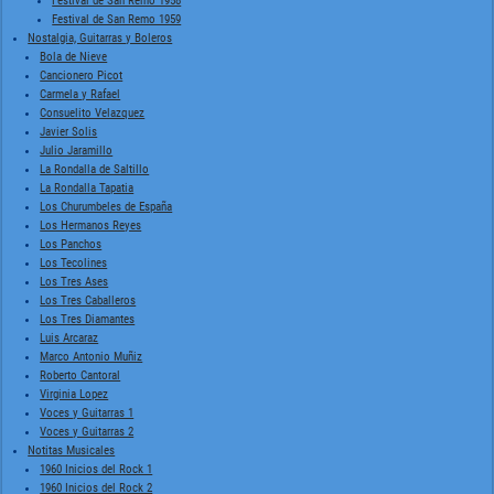
Festival de San Remo 1958
Festival de San Remo 1959
Nostalgia, Guitarras y Boleros
Bola de Nieve
Cancionero Picot
Carmela y Rafael
Consuelito Velazquez
Javier Solis
Julio Jaramillo
La Rondalla de Saltillo
La Rondalla Tapatia
Los Churumbeles de España
Los Hermanos Reyes
Los Panchos
Los Tecolines
Los Tres Ases
Los Tres Caballeros
Los Tres Diamantes
Luis Arcaraz
Marco Antonio Muñiz
Roberto Cantoral
Virginia Lopez
Voces y Guitarras 1
Voces y Guitarras 2
Notitas Musicales
1960 Inicios del Rock 1
1960 Inicios del Rock 2