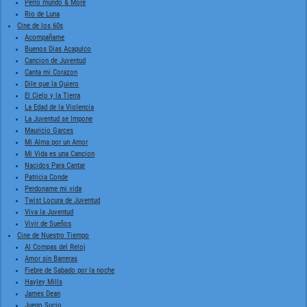
Perro mundo & More
Rio de Luna
Cine de los 60s
Acompañame
Buenos Dias Acapulco
Cancion de Juventud
Canta mi Corazon
Dile que la Quiero
El Cielo y la Tierra
La Edad de la Violencia
La Juventud se Impone
Mauricio Garces
Mi Alma por un Amor
Mi Vida es una Cancion
Nacidos Para Cantar
Patricia Conde
Perdoname mi vida
Twist Locura de Juventud
Viva la Juventud
Vivir de Sueños
Cine de Nuestro Tiempo
Al Compas del Reloj
Amor sin Barreras
Fiebre de Sabado por la noche
Hayley Mills
James Dean
Juego Sucio