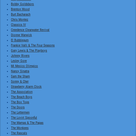
Bobby Goldsboro
Brenton Wood
Burt Bacharach
Chris Montez
Classics IV
Creedence Clearwater Revival
Dionne Warwick
El Bubblegum
Frankie Valli & The Four Seasons
Gary Lewis & The Playboys
Johnny Rivers
Lesley Gore
Mi Mexico Olimpico
Nancy Sinatra
Sam the Sham
Sonny & Cher
Strawberry Alarm Clock
The Association
The Beach Boys
The Box Tops
The Doors
The Lettermen
The Lovin' Spoonful
The Mamas & The Papas
The Monkees
The Rascals