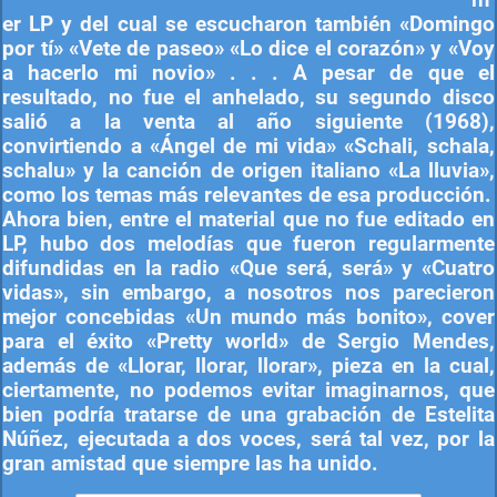
m
er LP y del cual se escucharon también «Domingo
por tí» «Vete de paseo» «Lo dice el corazón» y «Voy
a hacerlo mi novio» . . . A pesar de que el
resultado, no fue el anhelado, su segundo disco
salió a la venta al año siguiente (1968),
convirtiendo a «Ángel de mi vida» «Schali, schala,
schalu» y la canción de origen italiano «La lluvia»,
como los temas más relevantes de esa producción.
Ahora bien, entre el material que no fue editado en
LP, hubo dos melodías que fueron regularmente
difundidas en la radio «Que será, será» y «Cuatro
vidas», sin embargo, a nosotros nos parecieron
mejor concebidas «Un mundo más bonito», cover
para el éxito «Pretty world» de Sergio Mendes,
además de «Llorar, llorar, llorar», pieza en la cual,
ciertamente, no podemos evitar imaginarnos, que
bien podría tratarse de una grabación de Estelita
Núñez, ejecutada a dos voces, será tal vez, por la
gran amistad que siempre las ha unido.