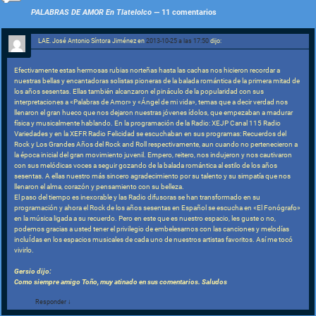
o
p
o
ai
e
PALABRAS DE AMOR En Tlatelolco
— 11 comentarios
k
m
l
LAE. José Antonio Síntora Jiménez
en
2013-10-25 a las 17:50
dijo:
Efectivamente estas hermosas rubias norteñas hasta las cachas nos hicieron recordar a
nuestras bellas y encantadoras solistas pioneras de la balada romántica de la primera mitad de
los años sesentas. Ellas también alcanzaron el pináculo de la popularidad con sus
interpretaciones a «Palabras de Amor» y «Ángel de mi vida», temas que a decir verdad nos
llenaron el gran hueco que nos dejaron nuestras jóvenes ídolos, que empezaban a madurar
física y musicalmente hablando. En la programación de la Radio: XEJP Canal 115 Radio
Variedades y en la XEFR Radio Felicidad se escuchaban en sus programas: Recuerdos del
Rock y Los Grandes Años del Rock and Roll respectivamente, aun cuando no pertenecieron a
la época inicial del gran movimiento juvenil. Empero, reitero, nos indujeron y nos cautivaron
con sus melódicas voces a seguir gozando de la balada romántica al estilo de los años
sesentas. A ellas nuestro más sincero agradecimiento por su talento y su simpatía que nos
llenaron el alma, corazón y pensamiento con su belleza.
El paso del tiempo es inexorable y las Radio difusoras se han transformado en su
programación y ahora el Rock de los años sesentas en Español se escucha en «El Fonógrafo»
en la música ligada a su recuerdo. Pero en este que es nuestro espacio, les guste o no,
podemos gracias a usted tener el privilegio de embelesarnos con las canciones y melodías
incluÍdas en los espacios musicales de cada uno de nuestros artistas favoritos. Así me tocó
vivirlo.
Gersio dijo:
Como siempre amigo Toño, muy atinado en sus comentarios. Saludos
Responder
↓