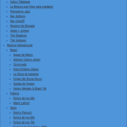
Indios Tabajaras
La Musica que llego para quedarse
Percussive Jazz
Ray Anthony
Ray Conniff
Reunion de Etiqueta
Santo y Johnny
The Shadows
The Ventures
Musica Internacional
Brasil
Aguas de Marzo
Antonio Carlos Jobim
Corcovado
Getz/Gilberto Album
La Chica de Ipanema
Origen del Bossa Nova
Samba de Verano
Sergio Mendes & Brasil '66
Francia
Exitos de los 60s
Marie Laforet
Italia
Emilio Pericoli
Exitos de los 60s
Exitos de los 70s