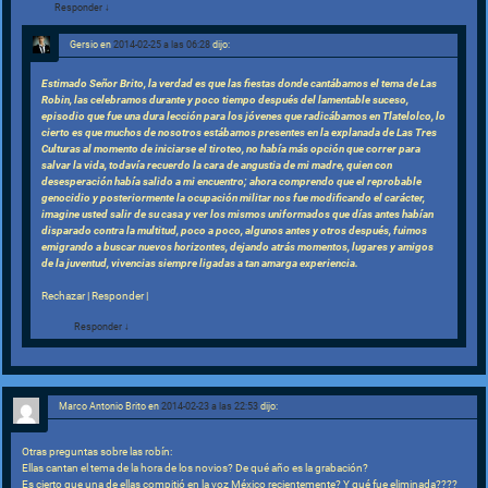
Responder
↓
Gersio
en
2014-02-25 a las 06:28
dijo:
Estimado Señor Brito, la verdad es que las fiestas donde cantábamos el tema de Las
Robin, las celebramos durante y poco tiempo después del lamentable suceso,
episodio que fue una dura lección para los jóvenes que radicábamos en Tlatelolco, lo
cierto es que muchos de nosotros estábamos presentes en la explanada de Las Tres
Culturas al momento de iniciarse el tiroteo, no había más opción que correr para
salvar la vida, todavía recuerdo la cara de angustia de mi madre, quien con
desesperación había salido a mi encuentro; ahora comprendo que el reprobable
genocidio y posteriormente la ocupación militar nos fue modificando el carácter,
imagine usted salir de su casa y ver los mismos uniformados que días antes habían
disparado contra la multitud, poco a poco, algunos antes y otros después, fuimos
emigrando a buscar nuevos horizontes, dejando atrás momentos, lugares y amigos
de la juventud, vivencias siempre ligadas a tan amarga experiencia.
Rechazar | Responder |
Responder
↓
Marco Antonio Brito
en
2014-02-23 a las 22:53
dijo:
Otras preguntas sobre las robín:
Ellas cantan el tema de la hora de los novios? De qué año es la grabación?
Es cierto que una de ellas compitió en la voz México recientemente? Y qué fue eliminada????