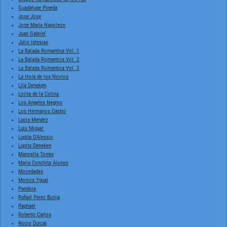
Guadalupe Pineda
Jose Jose
Jose Maria Napoleon
Juan Gabriel
Julio Iglesias
La Balada Romantica Vol. 1
La Balada Romantica Vol. 2
La Balada Romantica Vol. 3
La Hora de los Novios
Lila Deneken
Lolita de la Colina
Los Angeles Negros
Los Hermanos Castro
Lucia Mendez
Luis Miguel
Lupita D'Alessio
Lupita Deneken
Manoella Torres
Maria Conchita Alonso
Mocedades
Monica Ygual
Pandora
Rafael Perez Botija
Raphael
Roberto Carlos
Rocio Durcal