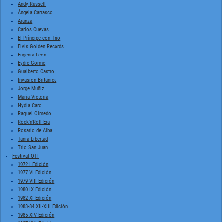
Andy Russell
Ángela Carrasco
Aranza
Carlos Cuevas
El Príncipe con Trio
Elvis Golden Records
Eugenia Leon
Eydie Gorme
Gualberto Castro
Invasion Britanica
Jorge Muñiz
Maria Victoria
Nydia Caro
Raquel Olmedo
Rock'n'Roll Era
Rosario de Alba
Tania Libertad
Trio San Juan
Festival OTI
1972 I Edición
1977 VI Edición
1979 VIII Edición
1980 IX Edición
1982 XI Edición
1983-84 XII-XIII Edición
1985 XIV Edición