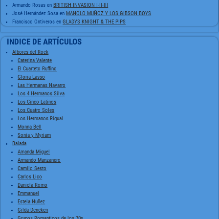
Armando Rosas
en
BRITISH INVASION I-II-III
José Hernández Sosa
en
MANOLO MUÑOZ Y LOS GIBSON BOYS
Francisco Ontiveros
en
GLADYS KNIGHT & THE PIPS
INDICE DE ARTÍCULOS
Albores del Rock
Caterina Valente
El Cuarteto Ruffino
Gloria Lasso
Las Hermanas Navarro
Los 4 Hermanos Silva
Los Cinco Latinos
Los Cuatro Soles
Los Hermanos Rigual
Monna Bell
Sonia y Myriam
Balada
Amanda Miguel
Armando Manzanero
Camilo Sesto
Carlos Lico
Daniela Romo
Emmanuel
Estela Nuñez
Gilda Deneken
Grupos Romanticos de los 70s