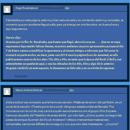
Hugo Ruvalcaba
en
2014-01-02 a las 23:53
dijo:
Felicidades por esta página, está muy bien estructurada y su contenido está muy completo, te
comento que por accidente llegué a ella, pero ya la tengo en mis favoritos. en buena hora y
aquí seguiremos.
Gersio dijo:
Gracias por la flor Sr. Ruvalcaba, que bueno que llegó, ahora la cosa es . . . . Que no se vaya,
esperamos haya tenido felices fiestas, nosotros andamos un poco apresurados porque el día
7 de Enero vamos a modificar la apariencia y al mismo tiempo a informar que Tal como lo
vivimoS se parte en dos, es decir, junto con 2014 nace la página Ecos de Juventud, en ella
publicaremos acerca de los años 70s, 80s y 90s, en tanto que la época del Rock ‘n’ Roll y sus
antecedentes se quedarán aquí, o sea las décadas de los 60s, 50s y algo de lo anterior.
Un gusto recibirlo en este espacio, le deseamos un feliz año y no se olvide de regresar.
Responder
↓
Marco Antonio Brito
en
2014-02-23 a las 22:44
dijo:
¡Hola a todos! Les comparto que la hermosa canción «Palabras de amor» de Las Robin, es un
cover de la canción «There’s got to be a word» del grupo estadounidense llamado The
Innocence con la voz de Joey Levine a quién escucharíamos con el grupo Ohio Express…
hermoso recuerdo del Tlatelolco de antes del 68…por otro lado, ¿Cómo puedo conseguir las
pistas de enrique Guzmán de Chuck Anderson? ofrezco intercambiar material raro,
comerciales, canciones difíciles de conseguir y uno que otro dato interesante … ¿Anyone?