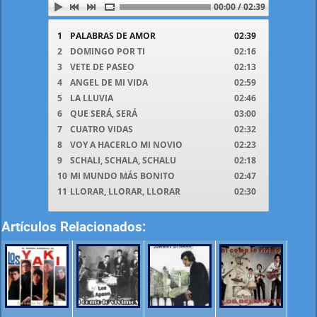
00:00 / 02:39
1
PALABRAS DE AMOR
02:39
2
DOMINGO POR TI
02:16
3
VETE DE PASEO
02:13
4
ANGEL DE MI VIDA
02:59
5
LA LLUVIA
02:46
6
QUE SERÁ, SERÁ
03:00
7
CUATRO VIDAS
02:32
8
VOY A HACERLO MI NOVIO
02:23
9
SCHALI, SCHALA, SCHALU
02:18
10
MI MUNDO MÁS BONITO
02:47
11
LLORAR, LLORAR, LLORAR
02:30
Artículos Relacionados: