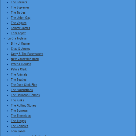
The Seekers
The Supremes
The Turtles
The Union Gap
The Vogues
Tommy James
Trini Lopez
La Ola Inglesa
Billy J. Kramer
Chad & Jeremy
Gerry & The Pacemakers
New Vaudeville Band
Peter & Gordon
Petula Clark
The Animals
The Beatles
The Dave Clark Five
The Foundations
The Herman's Hermits
The Kinks
The Rolling Stones
The Sorrows
The Tremeloes
The Troggs
The Zombies
Tom Jones