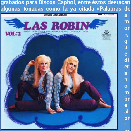
grabados para Discos Capitol, entre éstos destacan
algunas tonadas como la ya citada
«Palabras de
a
m
or
»,
q
u
e
di
er
a
n
o
m
br
e
al
pr
i