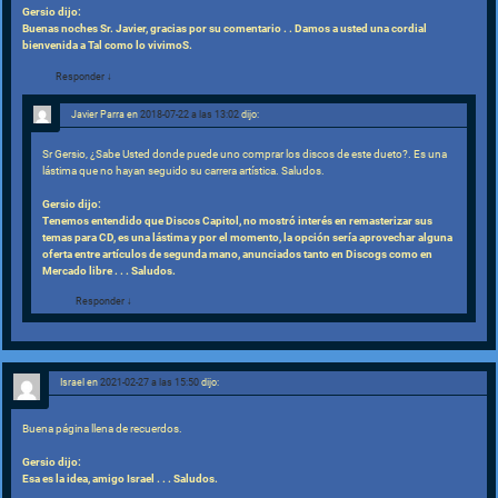
Gersio dijo:
Buenas noches Sr. Javier, gracias por su comentario . . Damos a usted una cordial
bienvenida a Tal como lo vivimoS.
Responder
↓
Javier Parra
en
2018-07-22 a las 13:02
dijo:
Sr Gersio, ¿Sabe Usted donde puede uno comprar los discos de este dueto?. Es una
lástima que no hayan seguido su carrera artística. Saludos.
Gersio dijo:
Tenemos entendido que Discos Capitol, no mostró interés en remasterizar sus
temas para CD, es una lástima y por el momento, la opción sería aprovechar alguna
oferta entre artículos de segunda mano, anunciados tanto en Discogs como en
Mercado libre . . . Saludos.
Responder
↓
Israel
en
2021-02-27 a las 15:50
dijo:
Buena página llena de recuerdos.
Gersio dijo:
Esa es la idea, amigo Israel . . . Saludos.