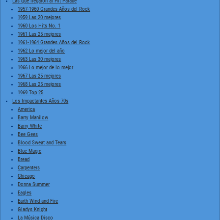
Las que llegaron al Hit Parade
1957-1960 Grandes Años del Rock
1959 Las 20 mejores
1960 Los Hits No. 1
1961 Las 25 mejores
1961-1964 Grandes Años del Rock
1962 Lo mejor del año
1963 Las 30 mejores
1966 Lo mejor de lo mejor
1967 Las 25 mejores
1968 Las 25 mejores
1969 Top 25
Los Impactantes Años 70s
America
Barry Manilow
Barry White
Bee Gees
Blood Sweat and Tears
Blue Magic
Bread
Carpenters
Chicago
Donna Summer
Eagles
Earth Wind and Fire
Gladys Knight
La Música Disco