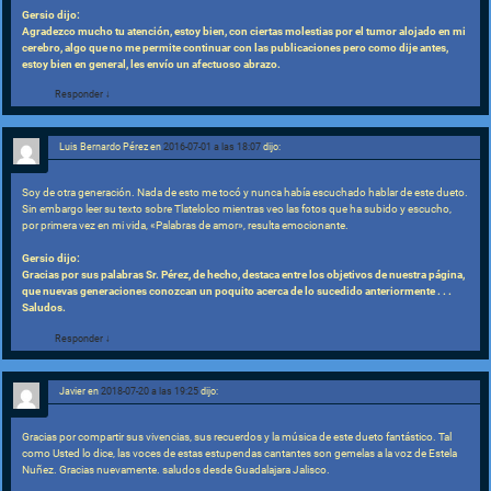
Gersio dijo:
Agradezco mucho tu atención, estoy bien, con ciertas molestias por el tumor alojado en mi
cerebro, algo que no me permite continuar con las publicaciones pero como dije antes,
estoy bien en general, les envío un afectuoso abrazo.
Responder
↓
Luis Bernardo Pérez
en
2016-07-01 a las 18:07
dijo:
Soy de otra generación. Nada de esto me tocó y nunca había escuchado hablar de este dueto.
Sin embargo leer su texto sobre Tlatelolco mientras veo las fotos que ha subido y escucho,
por primera vez en mi vida, «Palabras de amor», resulta emocionante.
Gersio dijo:
Gracias por sus palabras Sr. Pérez, de hecho, destaca entre los objetivos de nuestra página,
que nuevas generaciones conozcan un poquito acerca de lo sucedido anteriormente . . .
Saludos.
Responder
↓
Javier
en
2018-07-20 a las 19:25
dijo:
Gracias por compartir sus vivencias, sus recuerdos y la música de este dueto fantástico. Tal
como Usted lo dice, las voces de estas estupendas cantantes son gemelas a la voz de Estela
Nuñez. Gracias nuevamente. saludos desde Guadalajara Jalisco.