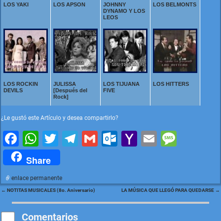
LOS YAKI
LOS APSON
JOHNNY
LOS BELMONTS
DYNAMO Y LOS
LEOS
LOS ROCKIN
JULISSA
LOS TIJUANA
LOS HITTERS
DEVILS
[Después del
FIVE
Rock]
¿Le gustó este Artículo y desea compartirlo?
F
W
T
T
G
O
Y
E
M
a
h
wi
el
m
ut
a
m
e
Share
c
at
tt
e
ai
lo
h
ai
s
enlace permanente
e
s
er
gr
l
o
o
l
s
←
NOTITAS MUSICALES (8o. Aniversario)
LA MÚSICA QUE LLEGÓ PARA QUEDARSE
→
Navegación de entradas
b
A
a
k.
o
a
o
p
m
c
M
g
Comentarios