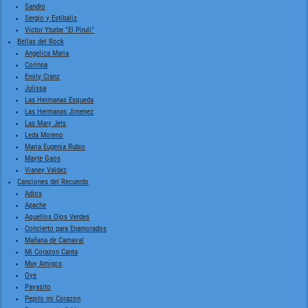
Sandro
Sergio y Estibaliz
Victor Yturbe "El Piruli"
Bellas del Rock
Angelica Maria
Corinna
Emily Cranz
Julissa
Las Hermanas Esqueda
Las Hermanas Jimenez
Las Mary Jets
Leda Moreno
Maria Eugenia Rubio
Mayte Gaos
Vianey Valdez
Canciones del Recuerdo
Adios
Apache
Aquellos Ojos Verdes
Concierto para Enamorados
Mañana de Carnaval
Mi Corazon Canta
Muy Amigos
Oye
Payasito
Pepito mi Corazon