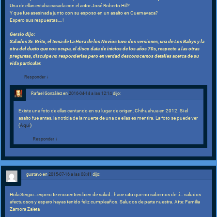
Una de ellas estaba casada con el actor José Roberto Hill?
Y que fue asesinada junto con su esposo en un asalto en Cuernavaca?
Espero sus respuestas….!
Gersio dijo:
Saludos Sr. Brito, el tema de La Hora de los Novios tuvo dos versiones, una de Los Babys y la
otra del dueto que nos ocupa, el disco data de inicios de los años 70s, respecto a las otras
preguntas, disculpe no responderlas pero en verdad desconocemos detalles acerca de su
vida particular.
Responder
↓
Rafael González
en
2016-04-14 a las 12:14
dijo:
Existe una foto de ellas cantando en su lugar de origen, Chihuahua en 2012. Si el
asalto fue antes, la noticia de la muerte de una de ellas es mentira. La foto se puede ver
(
Aquí
)
Responder
↓
gustavo
en
2015-07-16 a las 08:41
dijo:
Hola Sergio…espero te encuentres bien de salud…hace rato que no sabemos de tí… saludos
afectuosos y espero hayas tenido feliz cumpleaños. Saludos de parte nuestra. Atte: Familia
Zamora Zaleta