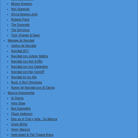
Minnie Riperton
Neil Diamond
Olivia Newton-John
Roberta Flack
The Osmonds
The Stylistics
Tony Orlando & Dawn
Mensaje de Navidad
Cantos de Navidad
Navidad 2011
Navidad con Johnny Mathis
Navidad con Ken Griffin
Navidad con los Carpenters
Navidad con Ray Conniff
Navidad en los 60s
Rock 'n' Roll Christmas
Rumor de Navidad con Al Caiola
Musica Instrumental
Al Caiola
Artie Shaw
Bert Kaempfert
Chuck Anderson
Esto es el Cine y esta… Su Musica
Glenn Miller
Henry Mancini
Herb Alpert & The Tijuana Brass