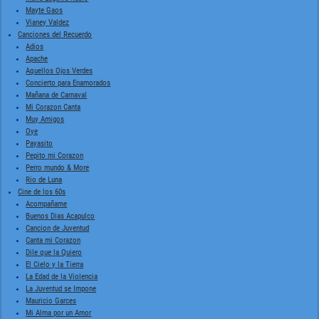
Mayte Gaos
Vianey Valdez
Canciones del Recuerdo
Adios
Apache
Aquellos Ojos Verdes
Concierto para Enamorados
Mañana de Carnaval
Mi Corazon Canta
Muy Amigos
Oye
Payasito
Pepito mi Corazon
Perro mundo & More
Rio de Luna
Cine de los 60s
Acompañame
Buenos Dias Acapulco
Cancion de Juventud
Canta mi Corazon
Dile que la Quiero
El Cielo y la Tierra
La Edad de la Violencia
La Juventud se Impone
Mauricio Garces
Mi Alma por un Amor