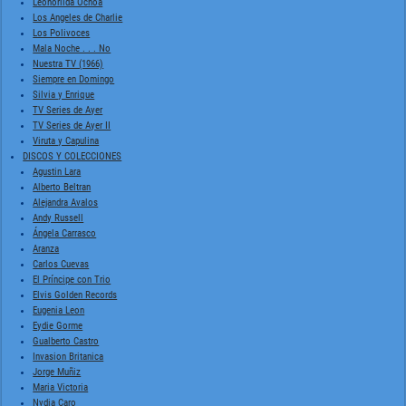
Leonorilda Ochoa
Los Angeles de Charlie
Los Polivoces
Mala Noche . . . No
Nuestra TV (1966)
Siempre en Domingo
Silvia y Enrique
TV Series de Ayer
TV Series de Ayer II
Viruta y Capulina
DISCOS Y COLECCIONES
Agustin Lara
Alberto Beltran
Alejandra Avalos
Andy Russell
Ángela Carrasco
Aranza
Carlos Cuevas
El Príncipe con Trio
Elvis Golden Records
Eugenia Leon
Eydie Gorme
Gualberto Castro
Invasion Britanica
Jorge Muñiz
Maria Victoria
Nydia Caro