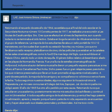
Responder
↓
LAE. José Antonio Síntora Jiménez
en
2019-03-17 a las 11:23
dijo:
Retomando el recuerdo de este año de 1964, se estilaba que al final del ciclo escolar en la
Secundaria Nocturna número 13 Constituyentes de 1917, se realizaba una excursión a Las
Grutas de Cacahuamilpa. Gro. Creo que se efectuó en el mes de Septiembre, aun cuando
todavía no se terminaba el ciclo lectivo. Estaba en boga la canción de «Muévanse todos» con
el grupo de referencia. La mayoría de los estudiantes llevaba un radio portátil de 10 ó 12
transistores, con los cuales iban oyendo su estación favorita y su música. Los que no
llevábamos radio receptor, platicábamos de cine y de las películas que estaban en la cartelera
de las salas cinematográficas; como lo fue El Día mas largo del Siglo, que se exhibía en el
Palacio Chino, siendo todo un éxito de taquilla. El género bélico relativo al desembarco aliado
en las playas de Normandía, Francia. Fue una lluvia de estrellas cinematográficas de
Hollywood, inclusive al autor del tema musical le dieron un pequeño espacio para actuar, si me
refiero al Franco Canadiense Paul Anka. Dicho paseo fue un gran relajante paseo para todos
los que vivíamos presionados por llevar un buen promedio al siguiente nivel educativo. A
partir de este período, la mayoría de los amigos y ex compañeros no volvimos a vernos hasta
la fecha. Todos seguimos nuestros ideales, algunos siguieron la Vocacional otros la
Preparatoria, y en mi caso concursar al Colegio del Aire, Zapopan, Jal. donde mi padre me
obligó asistir. El año de 1965 fue otro año perdido por esta causa. Retornando tuve que
estudiar en una academia y posteriormente retome mis estudios de bachillerato y continué
con mi Universidad. A todos aquellos amigos de la adolescencia y juventud les hago patente
mi admiración, aprecio y respeto; porque fueron parte de mi vida, esperando se encuentren
bien y hayan alcanzado sus ideales personales y profesionales. Así me toco vivirlo.
Gersio dijo: