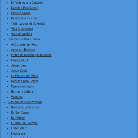
Mi Vida es una Cancion
Nacidos Para Cantar
Patricia Conde
Perdoname mi vida
Twist Locura de Juventud
Viva la Juventud
Vivir de Sueños
Cine de Nuestro Tiempo
Al Compas del Reloj
Amor sin Barreras
Fiebre de Sabado por la noche
Hayley Mills
James Dean
Juego Sucio
La Escuela del Vicio
Nacidos para Perder
Operación Cupiro
Romeo y Julieta
Vaselina
Clasicos de la Televisión
Discotheque A Go-Go
Dr. Ben Casey
Dr. Kildare
El Tunel del Tiempo
Fiebre del 2
Hechizada