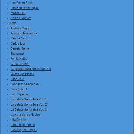
Los Cuatro Soles
Los Hermanos Rigual
Monna Bell
Sonia y Myriam
Balada
Amanda Miguel
Armando Manzanero
Camilo Sesto
Carlos Lico
Daniela Romo
Emmanuel
Estela Nuñez
Gilda Deneken
Grupos Romanticos de los 70s
Guadalupe Pineda
Jose Jose
Jose Maria Napoleon
Juan Gabriel
Julio Iglesias
La Balada Romantica Vol. 1
La Balada Romantica Vol. 2
La Balada Romantica Vol. 3
La Hora de los Novios
Lila Deneken
Lolita de la Colina
Los Angeles Negros