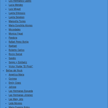
Los Hermanos Castro
Lucia Mendez
Luis Miguel
Lupita D'Alessio
Lupita Deneken
Manoella Torres
Maria Conchita Alonso
Mocedades
Monica Ygual
Pandora
Rafael Perez Botija
Raphael
Roberto Carlos
Rocio Durcal
Sandro
Sergio y Estibaliz
Victor Yturbe "El Piruli"
Bellas del Rock
Angelica Maria
Corinna
Emily Cranz
Julissa
Las Hermanas Esqueda
Las Hermanas Jimenez
Las Mary Jets
Leda Moreno
Maria Eugenia Rubio