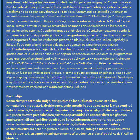
muy desagradable que hubiera este tipo de limitación para con los grupos. Por ejemplo en el
Distrito Federal, no se podían escuchar a Los Gibson Boys de Guadalajara, y allá en la perla de
Occidente no se podían escuchar a Los Teen Tops. Únicamente se les podía ver actuar en
teatros locales en las ya muy afamadas «Caravanas Corona» Del Señor Vallejo. De los grupos
Norteños como Los Apson Boys y Los Yaky pudieron entrar a competir en la Ciudad Capital,
Radio, Teatro de revista y Cine; ya avanzada la segunda parte de la década de los sesenta y
principios de los setenta. Cuando los grupos originales de la Capital comenzaron a perder la
supremacía en el gusto popular, por las razones que fueren; sucediendo también con las y los
solistas quienes fueron los verdaderos pioneros e Ídolos Del Rock and Roll en Español y la
Balada. Todo esto originó la llegada de grupos y cantantes extranjeros que trataron
inútilmente de opacar la imagen de Los Grandes grupos y cantantes de nuestra época; y
gracias también a las Radiodifusora que dejaron dos espacios dedicados en su programación
a Los Grandes Años el Rock and Roll y Recuerdos del Rock XEFR Radio Felicidad (Del Grupo
ACIR)y XEJP Canal 115 Radio Variedades (Del Grupo Radio Centro). Reitero en mi muy
particular gusto musical me quedo con los nuestros, con nuestros ídolos y pioneros que nos
dieron un lugar con música para jóvenes. Y como el gusto se rompe en géneros. Cada quien
elige con que quedarse y seguir disfrutando lo nuestro hasta el fin de la existencia. Gracias por
la oportunidad de volver a entrar a su espacio. Y solamente en los casos que considere como
interesantes para intervenir con algún comentario. Saludos
Gersio dijo:
Como siempre estimado amigo, enriqueciendo las publicaciones con atinados
comentarios y me gustaría decirle que cuando sucedió lo que usted narra, la vida continuó
y efectivamente, llegaron nuevos intérpretes que conquistaron el gusto de las multitudes y
aunque en nuestro particular caso, tuvimos oportunidad de conocer diversos géneros
musicales en diferentes idiomas, ninguno borrará de nuestra memoria, los grupos y
cantantes de nuestra época y es que ciertamente, disfrutamos nuevos ambientes y
corrientes artísticas pero ninguna con la ilusión, pasión, entrega e inocencia de nuestros
días de juventud, en aquellos tan lejanos como añorados «Grandes años del Rock ‘n’ Roll en
México».