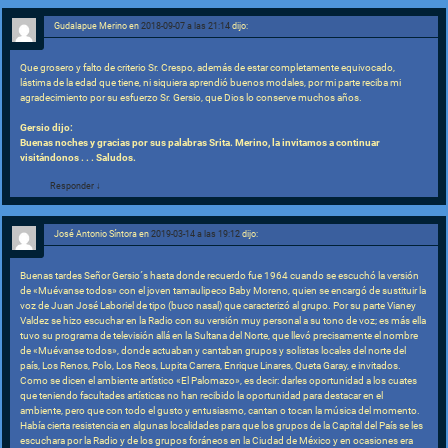
Gudalapue Merino
en
2018-09-07 a las 21:14
dijo:
Que grosero y falto de criterio Sr. Crespo, además de estar completamente equivocado,
lástima de la edad que tiene, ni siquiera aprendió buenos modales, por mi parte reciba mi
agradecimiento por su esfuerzo Sr. Gersio, que Dios lo conserve muchos años.
Gersio dijo:
Buenas noches y gracias por sus palabras Srita. Merino, la invitamos a continuar
visitándonos . . . Saludos.
Responder
↓
José Antonio Síntora
en
2019-03-14 a las 19:12
dijo:
Buenas tardes Señor Gersio´s hasta donde recuerdo fue 1964 cuando se escuchó la versión
de «Muévanse todos» con el joven tamaulipeco Baby Moreno, quien se encargó de sustituir la
voz de Juan José Laboriel de tipo (buco nasal) que caracterizó al grupo. Por su parte Vianey
Valdez se hizo escuchar en la Radio con su versión muy personal a su tono de voz; es más ella
tuvo su programa de televisión allá en la Sultana del Norte, que llevó precisamente el nombre
de «Muévanse todos», donde actuaban y cantaban grupos y solistas locales del norte del
país, Los Renos, Polo, Los Reos, Lupita Carrera, Enrique Linares, Queta Garay, e invitados.
Como se dicen el ambiente artístico «El Palomazo», es decir: darles oportunidad a los cuates
que teniendo facultades artísticas no han recibido la oportunidad para destacar en el
ambiente, pero que con todo el gusto y entusiasmo, cantan o tocan la música del momento.
Había cierta resistencia en algunas localidades para que los grupos de la Capital del País se les
escuchara por la Radio y de los grupos foráneos en la Ciudad de México y en ocasiones era