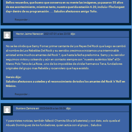
Bellos recuerdos, que bueno que conserva en su mente las imágenes, ya pasaron 55 años
de ese acontecimiento, mientras tanto, nuestra querida estación 6.20, incluía «The longest
day» dentro de su programación . . . Saludos afectuosos amigo Toño.
Responder
↓
Hector Jaime Nanez
en
2021-07-31 a las 23:53
dijo:
No se les olvide que Samy Forner, primer cantante de Los Reyes Del Rock que luego se cambió
al nombre de Los Rebeldes Del Rock y su servidor, crecimos e iniciamos una interminable
amistad entre muchos amantes del Rock ?, que hasta la fecha predomina. Samy y su servidor
seguimos vivitos y coleando y aún en contacto siempre con “nuestro auténtico lider” el Dr
Marco Polo Tena de La Rosa , uno de los imposibles de olvidar hermanos Tena, fundadores
originales del grupo mas Rebelde y rocanrolero que haya existido.
Gersio dijo:
Saludos afectuosos a ustedes y el reconocimiento de todos los amantes del Rock ‘n’ Roll en
México.
Responder
↓
Gustavo Zamora
en
2023-04-06 a las 06:06
dijo:
Y para tristes noticias, también falleció Chemita Silva (el baterista) y con ésto, solo queda el
Abuelo Domínguez de los fundadores, quien actúa con el grupo… Saludos