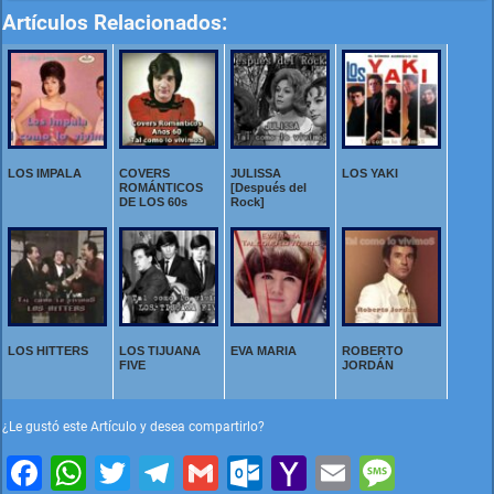
Artículos Relacionados:
LOS IMPALA
COVERS
JULISSA
LOS YAKI
ROMÁNTICOS
[Después del
DE LOS 60s
Rock]
LOS HITTERS
LOS TIJUANA
EVA MARIA
ROBERTO
FIVE
JORDÁN
¿Le gustó este Artículo y desea compartirlo?
F
W
T
T
G
O
Y
E
M