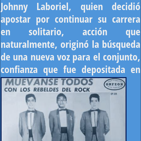
Johnny Laboriel, quien decidió
apostar por continuar su carrera
en solitario, acción que
naturalmente, originó la búsqueda
de una nueva voz para el conjunto,
confianza que fue depositada
en