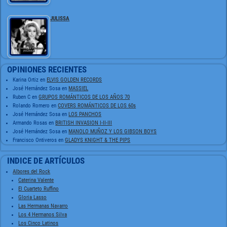
JULISSA
OPINIONES RECIENTES
Karina Ortiz
en
ELVIS GOLDEN RECORDS
José Hernández Sosa
en
MASSIEL
Ruben C
en
GRUPOS ROMÁNTICOS DE LOS AÑOS 70
Rolando Romero
en
COVERS ROMÁNTICOS DE LOS 60s
José Hernández Sosa
en
LOS PANCHOS
Armando Rosas
en
BRITISH INVASION I-II-III
José Hernández Sosa
en
MANOLO MUÑOZ Y LOS GIBSON BOYS
Francisco Ontiveros
en
GLADYS KNIGHT & THE PIPS
INDICE DE ARTÍCULOS
Albores del Rock
Caterina Valente
El Cuarteto Ruffino
Gloria Lasso
Las Hermanas Navarro
Los 4 Hermanos Silva
Los Cinco Latinos