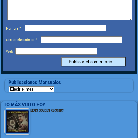
*
Nombre
*
Correo electrónico
Web
Publicaciones Mensuales
LO MÁS VISTO HOY
ELVIS GOLDEN RECORDS