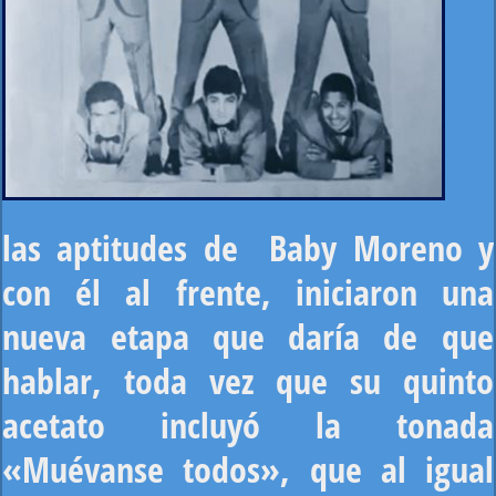
las aptitudes de Baby Moreno y
con él al frente, iniciaron una
nueva etapa que daría de que
hablar, toda vez que su quinto
acetato incluyó la tonada
«Muévanse todos», que al igual