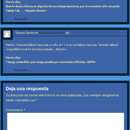
Gersio dijo:
Bien lo decía Johnny en algunas de sus interpretaciones, por el momento sólo recuerdo
Yakety Yak . . .
«Síguele Abuelo»
Responder
↓
Gustavo Zamora
en
2023-04-06 a las 06:15
dijo:
Perdón, Chemita falleció hace casi un año, el 11 si no me falla la memoria. También falleció
Jorge Belmont el 23 de mayo pasado… Saludos
Gersio dijo:
Y tengo entendido que Jorge, pasaba por momentos difíciles «QEPD»
Responder
↓
Deja una respuesta
Tu dirección de correo electrónico no será publicada.
Los campos obligatorios
están marcados con
*
Comentario
*