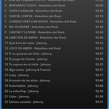
3
A MI ME LLAMAN POPEYE - Rebeldes del Rock
01:56
4
MUÉVANSE TODOS - Rebeldes del Rock
02:09
5
TODOS A BAILAR - Rebeldes del Rock
02:09
6
SURFIN, SURFIN - Rebeldes del Rock
02:19
7
CUANDO VERÉ A MI NOVIA - Rebeldes del Rock
02:43
8
NO OLVIDARÉ - Rebeldes del Rock
01:58
9
CANTAR Y LLORAR - Rebeldes del Rock
02:34
10
CANCIÓN DE AMOR - Rebeldes del Rock
03:00
11
Que hice de malo - Johnny
02:32
12
LOCO DE AMOR - Rebeldes del Rock
02:33
13
Si tu quieres ser feliz - Johnny
02:07
14
El juego de Simón - Johnny
01:39
15
Te espero en el cielo - Johnny
02:25
16
Algo tonto - Johnny & Francis
02:37
17
Lady - Johnny
02:17
18
A través de los años - Johnny
03:40
19
Inolvidable - Johnny
03:08
20
La niña Pop - Johnny
02:16
21
Calor - Johnny
01:59
22
Señora corazón - Johnny
03:31