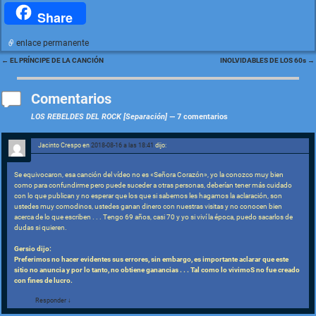
a
h
wi
el
m
ut
a
m
e
Share
c
at
tt
e
ai
lo
h
ai
s
enlace permanente
e
s
er
gr
l
o
o
l
s
←
EL PRÍNCIPE DE LA CANCIÓN
INOLVIDABLES DE LOS 60s
→
Navegación de entradas
b
A
a
k.
o
a
o
p
m
c
M
g
Comentarios
o
p
o
ai
e
LOS REBELDES DEL ROCK [Separación]
— 7 comentarios
k
m
l
Jacinto Crespo
en
2018-08-16 a las 18:41
dijo:
Se equivocaron, esa canción del vídeo no es «Señora Corazón», yo la conozco muy bien
como para confundirme pero puede suceder a otras personas, deberían tener más cuidado
con lo que publican y no esperar que los que si sabemos les hagamos la aclaración, son
ustedes muy comodinos, ustedes ganan dinero con nuestras visitas y no conocen bien
acerca de lo que escriben . . . Tengo 69 años, casi 70 y yo si viví la época, puedo sacarlos de
dudas si quieren.
Gersio dijo:
Preferimos no hacer evidentes sus errores, sin embargo, es importante aclarar que este
sitio no anuncia y por lo tanto, no obtiene ganancias . . . Tal como lo vivimoS no fue creado
con fines de lucro.
Responder
↓