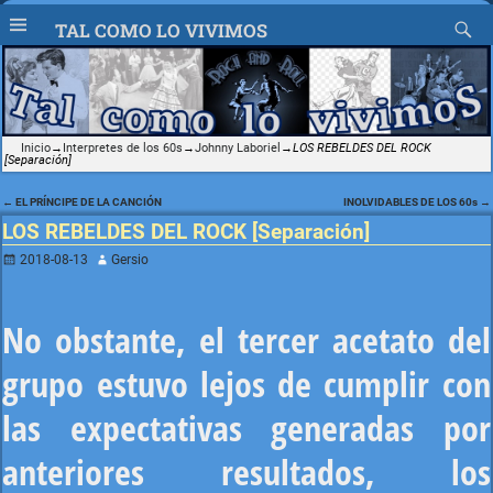
TAL COMO LO VIVIMOS
Inicio
→
Interpretes de los 60s
→
Johnny Laboriel
→
LOS REBELDES DEL ROCK
[Separación]
←
EL PRÍNCIPE DE LA CANCIÓN
INOLVIDABLES DE LOS 60s
→
Navegación de entradas
LOS REBELDES DEL ROCK [Separación]
2018-08-13
Gersio
No obstante, el tercer acetato del
grupo estuvo lejos de cumplir con
las expectativas generadas por
anteriores resultados, los