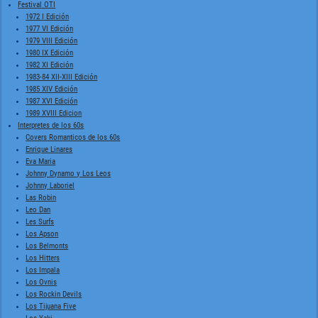
Festival OTI
1972 I Edición
1977 VI Edición
1979 VIII Edición
1980 IX Edición
1982 XI Edición
1983-84 XII-XIII Edición
1985 XIV Edición
1987 XVI Edición
1989 XVIII Edicion
Interpretes de los 60s
Covers Romanticos de los 60s
Enrique Linares
Eva Maria
Johnny Dynamo y Los Leos
Johnny Laboriel
Las Robin
Leo Dan
Les Surfs
Los Apson
Los Belmonts
Los Hitters
Los Impala
Los Ovnis
Los Rockin Devils
Los Tijuana Five