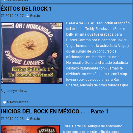
ÉXITOS DEL ROCK 1
2019-03-27
Gersio
CAMPANA ROTA: Traducción al español
del éxito de Teddy Randazzo «Broken
bell», misma que fue grabada para
Discos Gamma por el cantante Javier
Vega, hermano de la actriz Isela Vega y
quien surgió de un concurso de
aficionados celebrado en su natal
Hermosillo, Sonora, el citado baladista
destacó igualmente con «Jamás te
olvidaré», su versión para «I can’t stop
loving you» que popularizara Ray
Charles, además de otras tonadas que
…
Sigue leyendo →
5
Respuestas
INICIOS DEL ROCK EN MÉXICO . . . Parte 1
2019-02-23
Gersio
1960 Parte 1a. Aunque de antemano
sabemos que en este artículo poco