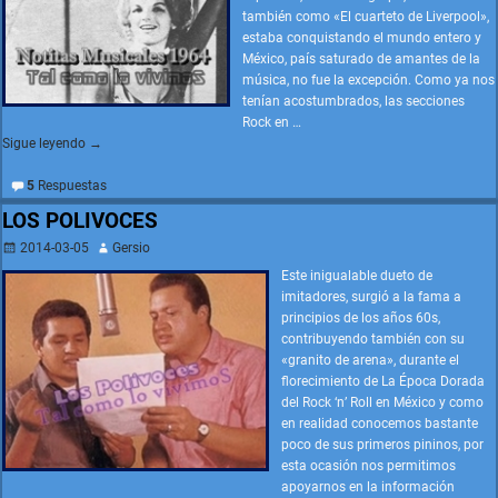
también como «El cuarteto de Liverpool»,
estaba conquistando el mundo entero y
México, país saturado de amantes de la
música, no fue la excepción. Como ya nos
tenían acostumbrados, las secciones
Rock en
…
Sigue leyendo →
5
Respuestas
LOS POLIVOCES
2014-03-05
Gersio
Este inigualable dueto de
imitadores, surgió a la fama a
principios de los años 60s,
contribuyendo también con su
«granito de arena», durante el
florecimiento de La Época Dorada
del Rock ‘n’ Roll en México y como
en realidad conocemos bastante
poco de sus primeros pininos, por
esta ocasión nos permitimos
apoyarnos en la información