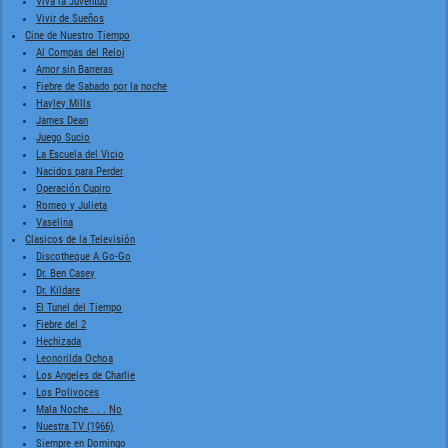
Viva la Juventud
Vivir de Sueños
Cine de Nuestro Tiempo
Al Compas del Reloj
Amor sin Barreras
Fiebre de Sabado por la noche
Hayley Mills
James Dean
Juego Sucio
La Escuela del Vicio
Nacidos para Perder
Operación Cupiro
Romeo y Julieta
Vaselina
Clasicos de la Televisión
Discotheque A Go-Go
Dr. Ben Casey
Dr. Kildare
El Tunel del Tiempo
Fiebre del 2
Hechizada
Leonorilda Ochoa
Los Angeles de Charlie
Los Polivoces
Mala Noche . . . No
Nuestra TV (1966)
Siempre en Domingo