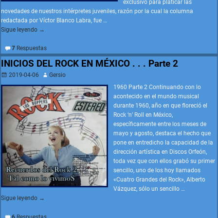
exclusivo para platicar las
novedades de nuestros intérpretes juveniles, razón por la cual la columna
redactada por Víctor Blanco Labra, fue
…
Sigue leyendo →
7
Respuestas
INICIOS DEL ROCK EN MÉXICO . . . Parte 2
2019-04-06
Gersio
1960 Parte 2 Continuando con lo
acontecido en el mundo musical
durante 1960, año en que floreció el
Rock ‘n’ Roll en México,
específicamente entre los meses de
mayo y agosto, destaca el hecho que
pone en entredicho la capacidad de la
dirección artística en Discos Orfeón,
toda vez que con ellos grabó su primer
sencillo, uno de los hoy llamados
«Cuatro Grandes del Rock», Alberto
Vázquez, sólo un sencillo
…
Sigue leyendo →
6
Respuestas