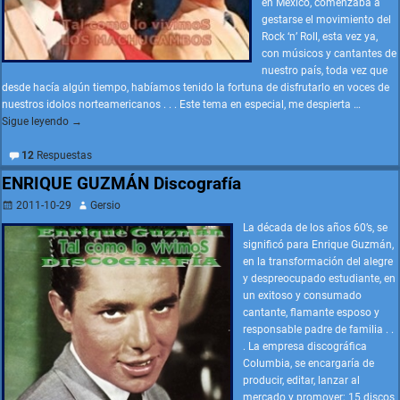
en México, comenzaba a
gestarse el movimiento del
Rock ‘n’ Roll, esta vez ya,
con músicos y cantantes de
nuestro país, toda vez que
desde hacía algún tiempo, habíamos tenido la fortuna de disfrutarlo en voces de
nuestros idolos norteamericanos . . . Este tema en especial, me despierta
…
Sigue leyendo →
12
Respuestas
ENRIQUE GUZMÁN Discografía
2011-10-29
Gersio
La década de los años 60’s, se
significó para Enrique Guzmán,
en la transformación del alegre
y despreocupado estudiante, en
un exitoso y consumado
cantante, flamante esposo y
responsable padre de familia . .
. La empresa discográfica
Columbia, se encargaría de
producir, editar, lanzar al
mercado y promover; 15 discos