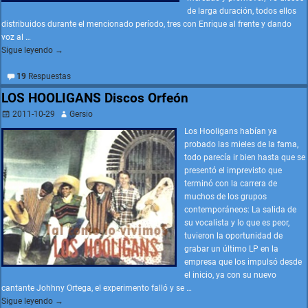
de larga duración, todos ellos
distribuidos durante el mencionado período, tres con Enrique al frente y dando
voz al
…
Sigue leyendo →
19
Respuestas
LOS HOOLIGANS Discos Orfeón
2011-10-29
Gersio
Los Hooligans habían ya
probado las mieles de la fama,
todo parecía ir bien hasta que se
presentó el imprevisto que
terminó con la carrera de
muchos de los grupos
contemporáneos: La salida de
su vocalista y lo que es peor,
tuvieron la oportunidad de
grabar un último LP en la
empresa que los impulsó desde
el inicio, ya con su nuevo
cantante Johhny Ortega, el experimento falló y se
…
Sigue leyendo →