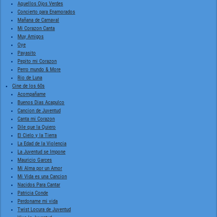
Aquellos Ojos Verdes
Concierto para Enamorados
Mañana de Carnaval
Mi Corazon Canta
Muy Amigos
Oye
Payasito
Pepito mi Corazon
Perro mundo & More
Rio de Luna
Cine de los 60s
Acompañame
Buenos Dias Acapulco
Cancion de Juventud
Canta mi Corazon
Dile que la Quiero
El Cielo y la Tierra
La Edad de la Violencia
La Juventud se Impone
Mauricio Garces
Mi Alma por un Amor
Mi Vida es una Cancion
Nacidos Para Cantar
Patricia Conde
Perdoname mi vida
Twist Locura de Juventud