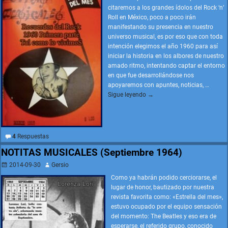
citaremos a los grandes ídolos del Rock ‘n’
Roll en México, poco a poco irán
manifestando su presencia en nuestro
universo musical, es por eso que con toda
intención elegimos el año 1960 para así
iniciar la historia en los albores de nuestro
amado ritmo, intentando captar el entorno
en que fue desarrollándose nos
apoyaremos con apuntes, noticias,
…
Sigue leyendo →
4
Respuestas
NOTITAS MUSICALES (Septiembre 1964)
2014-09-30
Gersio
Como ya habrán podido cerciorarse, el
lugar de honor, bautizado por nuestra
revista favorita como: «Estrella del mes»,
estuvo ocupado por el equipo sensación
del momento: The Beatles y eso era de
esperarse, el referido grupo, conocido