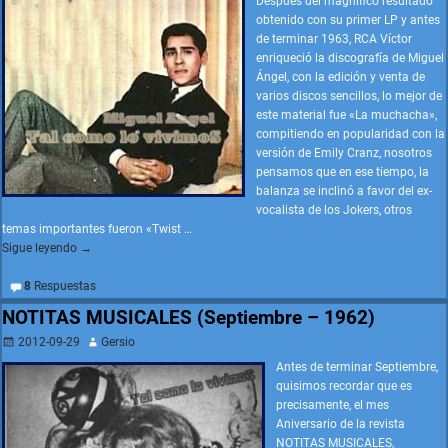
Después del magnífico resultado
obtenido con su primer LP y antes
de terminar 1963, RCA Víctor
enriqueció la discografía de Miguel
Ángel, con la edición y venta de
varios discos sencillos, lo mejor de
este material fue «La muchacha»,
compitiendo en popularidad con la
versión de Emily Cranz, nosotros
pensamos que en ese tiempo, la
balanza se inclinó a favor del ex-
vocalista de los Jokers, otros
temas importantes fueron «Twist
…
Sigue leyendo →
8
Respuestas
NOTITAS MUSICALES (Septiembre – 1962)
2012-09-29
Gersio
Antes de terminar Septiembre,
quisimos recordar que es
precisamente, el mes
Aniversario de la revista
NOTITAS MUSICALES,