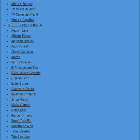
Silvia y Enrique
TV Series de Ayer
TV Series de Ayer II
Viruta y Capulina
DISCOS Y COLECCIONES
Agustin Lara
Alberto Beltran
Alejandra Avalos
Andy Russell
Ángela Carrasco
Aranza
Carlos Cuevas
El Príncipe con Trio
Elvis Golden Records
Eugenia Leon
Eydie Gorme
Gualberto Castro
Invasion Britanica
Jorge Muñiz
Maria Victoria
Nydia Caro
Raquel Olmedo
Rock'n'Roll Era
Rosario de Alba
Tania Libertad
Trio San Juan