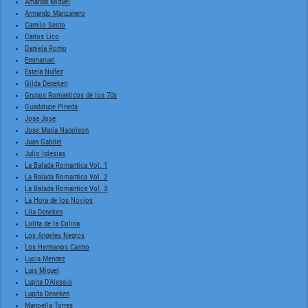
Amanda Miguel
Armando Manzanero
Camilo Sesto
Carlos Lico
Daniela Romo
Emmanuel
Estela Nuñez
Gilda Deneken
Grupos Romanticos de los 70s
Guadalupe Pineda
Jose Jose
Jose Maria Napoleon
Juan Gabriel
Julio Iglesias
La Balada Romantica Vol. 1
La Balada Romantica Vol. 2
La Balada Romantica Vol. 3
La Hora de los Novios
Lila Deneken
Lolita de la Colina
Los Angeles Negros
Los Hermanos Castro
Lucia Mendez
Luis Miguel
Lupita D'Alessio
Lupita Deneken
Manoella Torres