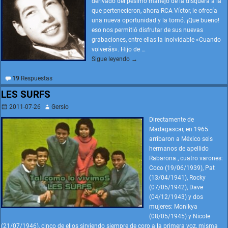
derivado del pésimo manejo de la disquera a la
que pertenecieron, ahora RCA Víctor, le ofrecía
una nueva oportunidad y la tomó. ¡Que bueno!
eso nos permitió disfrutar de sus nuevas
grabaciones, entre ellas la inolvidable «Cuando
volverás». Hijo de
…
Sigue leyendo →
19
Respuestas
LES SURFS
2011-07-26
Gersio
Directamente de
Madagascar, en 1965
arribaron a México seis
hermanos de apellido
Rabarona , cuatro varones:
Coco (19/06/1939), Pat
(13/04/1941), Rocky
(07/05/1942), Dave
(04/12/1943) y dos
mujeres: Monikya
(08/05/1945) y Nicole
(21/07/1946), cinco de ellos sirviendo siempre de coro a la primera voz, misma