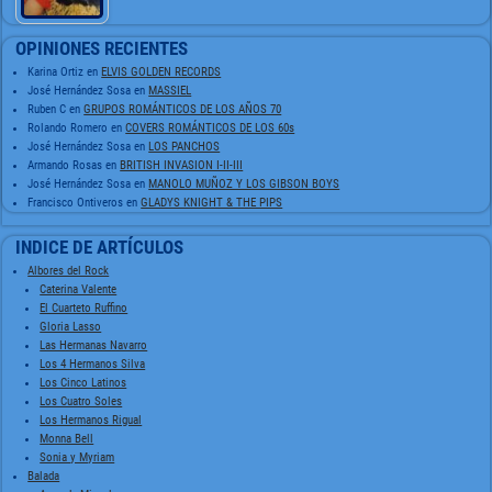
OPINIONES RECIENTES
Karina Ortiz
en
ELVIS GOLDEN RECORDS
José Hernández Sosa
en
MASSIEL
Ruben C
en
GRUPOS ROMÁNTICOS DE LOS AÑOS 70
Rolando Romero
en
COVERS ROMÁNTICOS DE LOS 60s
José Hernández Sosa
en
LOS PANCHOS
Armando Rosas
en
BRITISH INVASION I-II-III
José Hernández Sosa
en
MANOLO MUÑOZ Y LOS GIBSON BOYS
Francisco Ontiveros
en
GLADYS KNIGHT & THE PIPS
INDICE DE ARTÍCULOS
Albores del Rock
Caterina Valente
El Cuarteto Ruffino
Gloria Lasso
Las Hermanas Navarro
Los 4 Hermanos Silva
Los Cinco Latinos
Los Cuatro Soles
Los Hermanos Rigual
Monna Bell
Sonia y Myriam
Balada