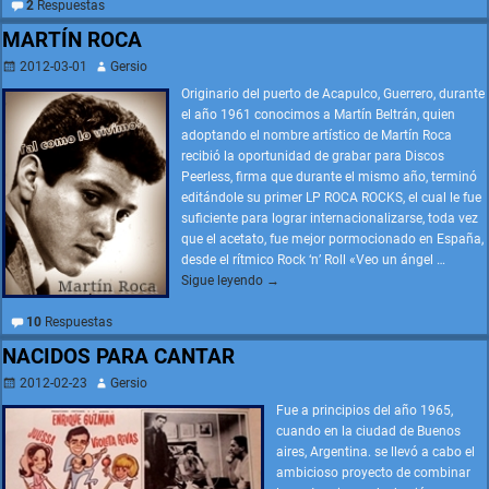
2
Respuestas
MARTÍN ROCA
2012-03-01
Gersio
Originario del puerto de Acapulco, Guerrero, durante
el año 1961 conocimos a Martín Beltrán, quien
adoptando el nombre artístico de Martín Roca
recibió la oportunidad de grabar para Discos
Peerless, firma que durante el mismo año, terminó
editándole su primer LP ROCA ROCKS, el cual le fue
suficiente para lograr internacionalizarse, toda vez
que el acetato, fue mejor pormocionado en España,
desde el rítmico Rock ‘n’ Roll «Veo un ángel
…
Sigue leyendo →
10
Respuestas
NACIDOS PARA CANTAR
2012-02-23
Gersio
Fue a principios del año 1965,
cuando en la ciudad de Buenos
aires, Argentina. se llevó a cabo el
ambicioso proyecto de combinar