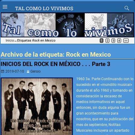
TAL COMO LO VIVIMOS
Inicio
→Etiquetas
Rock en Mexico
1
2
3
4
>>
Archivo de la etiqueta:
Rock en Mexico
INICIOS DEL ROCK EN MÉXICO . . . Parte 3
2019-07-10
Gersio
1960 3a. Parte Continuando con lo
sucedido en el «mundillo musical»
durante el año 1960 y tomando en
consideración la escasez de
medios informativos en aquel
entonces, sin duda alguna fue un
gran acontecimiento para
nosotros, que en su publicación del
mes de septiembre, Notitas
Musicales incluyera un apartado