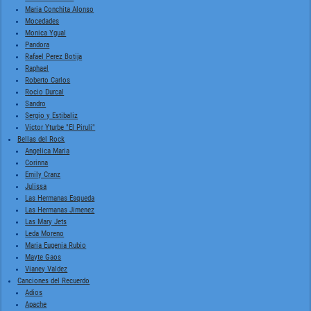
Maria Conchita Alonso
Mocedades
Monica Ygual
Pandora
Rafael Perez Botija
Raphael
Roberto Carlos
Rocio Durcal
Sandro
Sergio y Estibaliz
Victor Yturbe "El Piruli"
Bellas del Rock
Angelica Maria
Corinna
Emily Cranz
Julissa
Las Hermanas Esqueda
Las Hermanas Jimenez
Las Mary Jets
Leda Moreno
Maria Eugenia Rubio
Mayte Gaos
Vianey Valdez
Canciones del Recuerdo
Adios
Apache