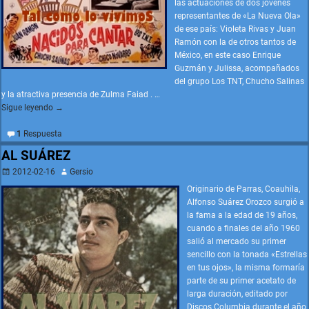
las actuaciones de dos jóvenes
representantes de «La Nueva Ola»
de ese país: Violeta Rivas y Juan
Ramón con la de otros tantos de
México, en este caso Enrique
Guzmán y Julissa, acompañados
del grupo Los TNT, Chucho Salinas
y la atractiva presencia de Zulma Faiad .
…
Sigue leyendo →
1
Respuesta
AL SUÁREZ
2012-02-16
Gersio
Originario de Parras, Coauhila,
Alfonso Suárez Orozco surgió a
la fama a la edad de 19 años,
cuando a finales del año 1960
salió al mercado su primer
sencillo con la tonada «Estrellas
en tus ojos», la misma formaría
parte de su primer acetato de
larga duración, editado por
Discos Columbia durante el año