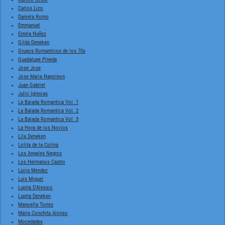
Carlos Lico
Daniela Romo
Emmanuel
Estela Nuñez
Gilda Deneken
Grupos Romanticos de los 70s
Guadalupe Pineda
Jose Jose
Jose Maria Napoleon
Juan Gabriel
Julio Iglesias
La Balada Romantica Vol. 1
La Balada Romantica Vol. 2
La Balada Romantica Vol. 3
La Hora de los Novios
Lila Deneken
Lolita de la Colina
Los Angeles Negros
Los Hermanos Castro
Lucia Mendez
Luis Miguel
Lupita D'Alessio
Lupita Deneken
Manoella Torres
Maria Conchita Alonso
Mocedades