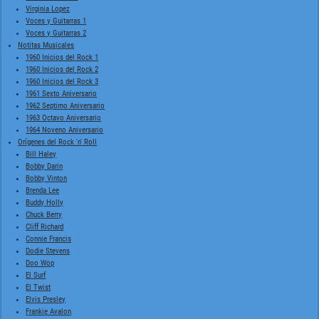
Virginia Lopez
Voces y Guitarras 1
Voces y Guitarras 2
Notitas Musicales
1960 Inicios del Rock 1
1960 Inicios del Rock 2
1960 Inicios del Rock 3
1961 Sexto Aniversario
1962 Septimo Aniversario
1963 Octavo Aniversario
1964 Noveno Aniversario
Orígenes del Rock 'n' Roll
Bill Haley
Bobby Darin
Bobby Vinton
Brenda Lee
Buddy Holly
Chuck Berry
Cliff Richard
Connie Francis
Dodie Stevens
Doo Wop
El Surf
El Twist
Elvis Presley
Frankie Avalon