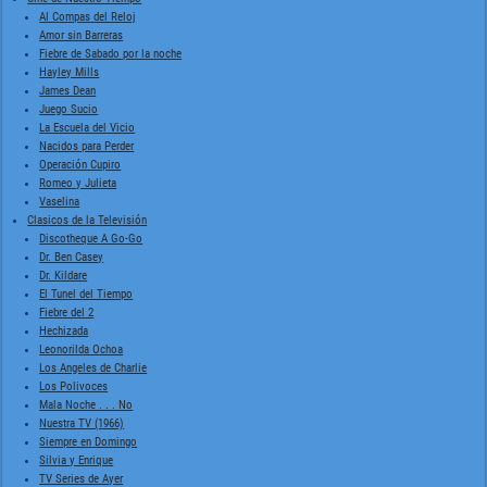
Al Compas del Reloj
Amor sin Barreras
Fiebre de Sabado por la noche
Hayley Mills
James Dean
Juego Sucio
La Escuela del Vicio
Nacidos para Perder
Operación Cupiro
Romeo y Julieta
Vaselina
Clasicos de la Televisión
Discotheque A Go-Go
Dr. Ben Casey
Dr. Kildare
El Tunel del Tiempo
Fiebre del 2
Hechizada
Leonorilda Ochoa
Los Angeles de Charlie
Los Polivoces
Mala Noche . . . No
Nuestra TV (1966)
Siempre en Domingo
Silvia y Enrique
TV Series de Ayer