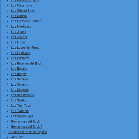
Los Camisas Negras
Los Crazy Boys
Los Gibson Boys
Los Gliders
Los Hermanos Carrión
Los Hooligans
Los Jokers
Los Juniors
Los Llopis
Los Locos del Ritmo
Los Loud Jets
Los Playboys
Los Rebeldes del Rock
Los Rippers
Los Rogers
Los Salvajes
Los Sinners
Los Sleepers
Los Sonambulos
Los Sparks
Los Teen Tops
Los Twisters
Los Viking Boys
Romanticas del Rock
Romanticas del Rock 2
Solistas del Rock en Español
Al Suarez