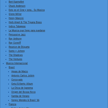
Bert Kaempfert
Chuck Anderson
Esto es el Cine y esta… Su Musica
Glenn Miller
Henry Mancini
Herb Alpert & The Tijuana Brass
Indios Tabajaras
La Musica que llego para quedarse
Percussive Jazz
Ray Anthony
Ray Conniff
Reunion de Etiqueta
Santo y Johnny
The Shadows
The Ventures
Musica Internacional
Brasil
Aguas de Marzo
Antonio Carlos Jobim
Corcovado
Getz/Gilberto Album
La Chica de Ipanema
Origen del Bossa Nova
Samba de Verano
Sergio Mendes & Brasil '66
Francia