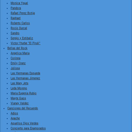
Monica Ygual
Pandora
Rafael Perez Botija
Raphael
Roberto Carlos
Rocio Durcal
Sandro
Sergio y Estibaliz
Victor Yturbe "El Piruli"
Bellas del Rock
Angelica Maria
Corinna
Emily Cranz
Julissa
Las Hermanas Esqueda
Las Hermanas Jimenez
Las Mary Jets
Leda Moreno
Maria Eugenia Rubio
Mayte Gaos
Vianey Valdez
Canciones del Recuerdo
Adios
Apache
Aquellos Ojos Verdes
Concierto para Enamorados