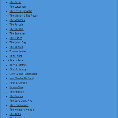
The Doors
The Lettermen
The Lovin' Spoonful
The Mamas & The Papas
The Monkees
The Rascals
The Seekers
The Supremes
The Turtles
The Union Gap
The Vogues
Tommy James
Trini Lopez
La Ola Inglesa
Billy J. Kramer
Chad & Jeremy
Gerry & The Pacemakers
New Vaudeville Band
Peter & Gordon
Petula Clark
The Animals
The Beatles
The Dave Clark Five
The Foundations
The Herman's Hermits
The Kinks