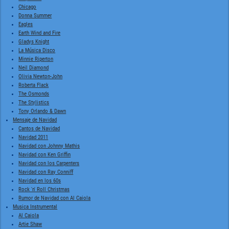
Chicago
Donna Summer
Eagles
Earth Wind and Fire
Gladys Knight
La Música Disco
Minnie Riperton
Neil Diamond
Olivia Newton-John
Roberta Flack
The Osmonds
The Stylistics
Tony Orlando & Dawn
Mensaje de Navidad
Cantos de Navidad
Navidad 2011
Navidad con Johnny Mathis
Navidad con Ken Griffin
Navidad con los Carpenters
Navidad con Ray Conniff
Navidad en los 60s
Rock 'n' Roll Christmas
Rumor de Navidad con Al Caiola
Musica Instrumental
Al Caiola
Artie Shaw