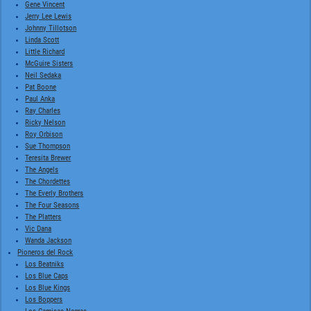
Gene Vincent
Jerry Lee Lewis
Johnny Tillotson
Linda Scott
Little Richard
McGuire Sisters
Neil Sedaka
Pat Boone
Paul Anka
Ray Charles
Ricky Nelson
Roy Orbison
Sue Thompson
Teresita Brewer
The Angels
The Chordettes
The Everly Brothers
The Four Seasons
The Platters
Vic Dana
Wanda Jackson
Pioneros del Rock
Los Beatniks
Los Blue Caps
Los Blue Kings
Los Boppers