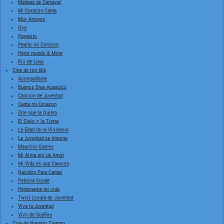
Mañana de Carnaval
Mi Corazon Canta
Muy Amigos
Oye
Payasito
Pepito mi Corazon
Perro mundo & More
Rio de Luna
Cine de los 60s
Acompañame
Buenos Dias Acapulco
Cancion de Juventud
Canta mi Corazon
Dile que la Quiero
El Cielo y la Tierra
La Edad de la Violencia
La Juventud se Impone
Mauricio Garces
Mi Alma por un Amor
Mi Vida es una Cancion
Nacidos Para Cantar
Patricia Conde
Perdoname mi vida
Twist Locura de Juventud
Viva la Juventud
Vivir de Sueños
Cine de Nuestro Tiempo