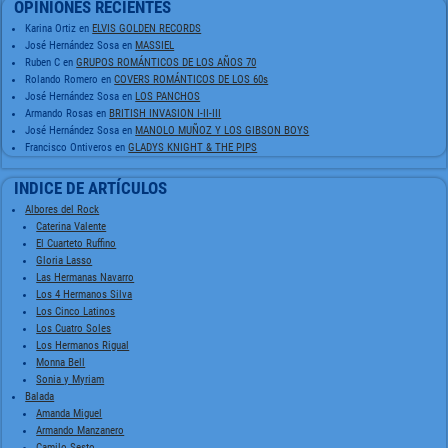
OPINIONES RECIENTES
Karina Ortiz
en
ELVIS GOLDEN RECORDS
José Hernández Sosa
en
MASSIEL
Ruben C
en
GRUPOS ROMÁNTICOS DE LOS AÑOS 70
Rolando Romero
en
COVERS ROMÁNTICOS DE LOS 60s
José Hernández Sosa
en
LOS PANCHOS
Armando Rosas
en
BRITISH INVASION I-II-III
José Hernández Sosa
en
MANOLO MUÑOZ Y LOS GIBSON BOYS
Francisco Ontiveros
en
GLADYS KNIGHT & THE PIPS
INDICE DE ARTÍCULOS
Albores del Rock
Caterina Valente
El Cuarteto Ruffino
Gloria Lasso
Las Hermanas Navarro
Los 4 Hermanos Silva
Los Cinco Latinos
Los Cuatro Soles
Los Hermanos Rigual
Monna Bell
Sonia y Myriam
Balada
Amanda Miguel
Armando Manzanero
Camilo Sesto