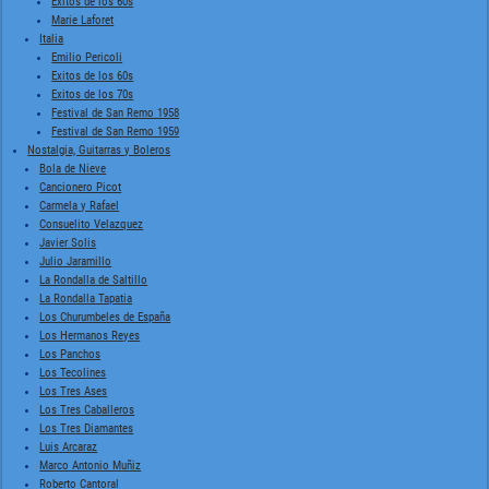
Exitos de los 60s
Marie Laforet
Italia
Emilio Pericoli
Exitos de los 60s
Exitos de los 70s
Festival de San Remo 1958
Festival de San Remo 1959
Nostalgia, Guitarras y Boleros
Bola de Nieve
Cancionero Picot
Carmela y Rafael
Consuelito Velazquez
Javier Solis
Julio Jaramillo
La Rondalla de Saltillo
La Rondalla Tapatia
Los Churumbeles de España
Los Hermanos Reyes
Los Panchos
Los Tecolines
Los Tres Ases
Los Tres Caballeros
Los Tres Diamantes
Luis Arcaraz
Marco Antonio Muñiz
Roberto Cantoral