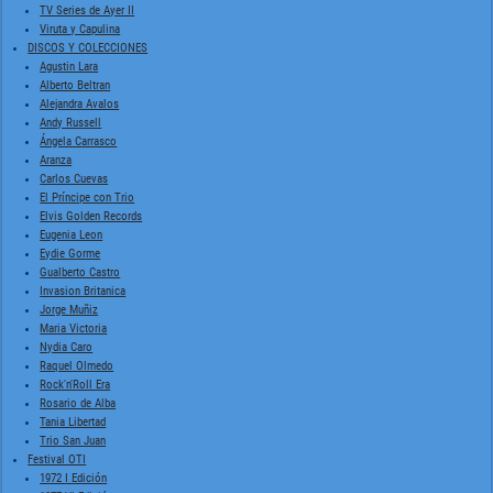
TV Series de Ayer II
Viruta y Capulina
DISCOS Y COLECCIONES
Agustin Lara
Alberto Beltran
Alejandra Avalos
Andy Russell
Ángela Carrasco
Aranza
Carlos Cuevas
El Príncipe con Trio
Elvis Golden Records
Eugenia Leon
Eydie Gorme
Gualberto Castro
Invasion Britanica
Jorge Muñiz
Maria Victoria
Nydia Caro
Raquel Olmedo
Rock'n'Roll Era
Rosario de Alba
Tania Libertad
Trio San Juan
Festival OTI
1972 I Edición