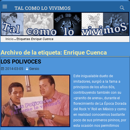
TAL COMO LO VIVIMOS
Inicio
→Etiquetas
Enrique Cuenca
Archivo de la etiqueta:
Enrique Cuenca
LOS POLIVOCES
2014-03-05
Gersio
Este inigualable dueto de
imitadores, surgió a la fama a
principios de los años 60s,
contribuyendo también con su
«granito de arena», durante el
florecimiento de La Época Dorada
del Rock ‘n’ Roll en México y como
en realidad conocemos bastante
poco de sus primeros pininos, por
esta ocasión nos permitimos