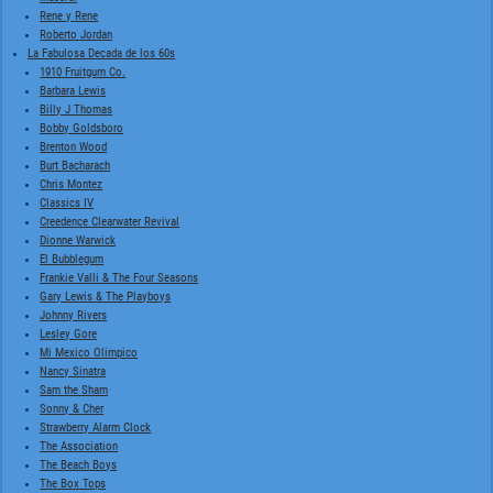
Rene y Rene
Roberto Jordan
La Fabulosa Decada de los 60s
1910 Fruitgum Co.
Barbara Lewis
Billy J Thomas
Bobby Goldsboro
Brenton Wood
Burt Bacharach
Chris Montez
Classics IV
Creedence Clearwater Revival
Dionne Warwick
El Bubblegum
Frankie Valli & The Four Seasons
Gary Lewis & The Playboys
Johnny Rivers
Lesley Gore
Mi Mexico Olimpico
Nancy Sinatra
Sam the Sham
Sonny & Cher
Strawberry Alarm Clock
The Association
The Beach Boys
The Box Tops