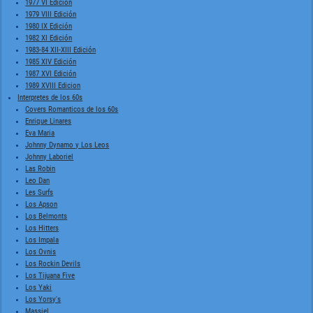
1977 VI Edición
1979 VIII Edición
1980 IX Edición
1982 XI Edición
1983-84 XII-XIII Edición
1985 XIV Edición
1987 XVI Edición
1989 XVIII Edicion
Interpretes de los 60s
Covers Romanticos de los 60s
Enrique Linares
Eva Maria
Johnny Dynamo y Los Leos
Johnny Laboriel
Las Robin
Leo Dan
Les Surfs
Los Apson
Los Belmonts
Los Hitters
Los Impala
Los Ovnis
Los Rockin Devils
Los Tijuana Five
Los Yaki
Los Yorsy's
Massiel