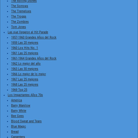
The Rolling Stones
The Sorrows
The Tremeloes
The Troggs
The Zombies
Tom Jones
Las que llegaron al Hit Parade
1957-1960 Grandes Años del Rock
1959 Las 20 mejores
1960 Los Hits No. 1
1961 Las 25 mejores
1961-1964 Grandes Años del Rock
1962 Lo mejor del año
1963 Las 30 mejores
1966 Lo mejor de lo mejor
1967 Las 25 mejores
1968 Las 25 mejores
1969 Top 25
Los Impactantes Años 70s
America
Barry Manilow
Barry White
Bee Gees
Blood Sweat and Tears
Blue Magic
Bread
Carpenters