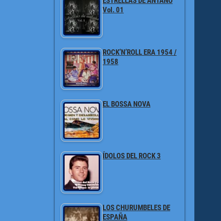
ESTRELLAS DE ANTAÑO
Vol. 01
ROCK’N’ROLL ERA 1954 /
1958
EL BOSSA NOVA
ÍDOLOS DEL ROCK 3
LOS CHURUMBELES DE
ESPAÑA