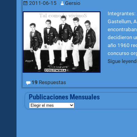
2011-06-15
Gersio
Integrantes:
Gastellum, A
encontraban 
decidieron u
año 1960 rec
concurso org
Sigue leyen
19
Respuestas
Publicaciones Mensuales