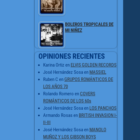
BOLEROS TROPICALES DE
MI NIÑEZ
OPINIONES RECIENTES
Karina Ortiz
en
ELVIS GOLDEN RECORDS
José Hernández Sosa
en
MASSIEL
Ruben C
en
GRUPOS ROMÁNTICOS DE
LOS AÑOS 70
Rolando Romero
en
COVERS
ROMÁNTICOS DE LOS 60s
José Hernández Sosa
en
LOS PANCHOS
Armando Rosas
en
BRITISH INVASION I-
II-III
José Hernández Sosa
en
MANOLO
MUÑOZ Y LOS GIBSON BOYS