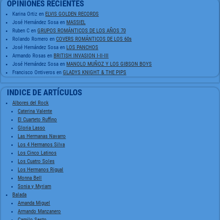
OPINIONES RECIENTES
Karina Ortiz
en
ELVIS GOLDEN RECORDS
José Hernández Sosa
en
MASSIEL
Ruben C
en
GRUPOS ROMÁNTICOS DE LOS AÑOS 70
Rolando Romero
en
COVERS ROMÁNTICOS DE LOS 60s
José Hernández Sosa
en
LOS PANCHOS
Armando Rosas
en
BRITISH INVASION I-II-III
José Hernández Sosa
en
MANOLO MUÑOZ Y LOS GIBSON BOYS
Francisco Ontiveros
en
GLADYS KNIGHT & THE PIPS
INDICE DE ARTÍCULOS
Albores del Rock
Caterina Valente
El Cuarteto Ruffino
Gloria Lasso
Las Hermanas Navarro
Los 4 Hermanos Silva
Los Cinco Latinos
Los Cuatro Soles
Los Hermanos Rigual
Monna Bell
Sonia y Myriam
Balada
Amanda Miguel
Armando Manzanero
Camilo Sesto