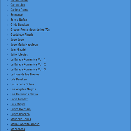
Carlos Lico
Daniela Romo
Emmanuel
Estela Nuñez
Gilda Deneken
Grupos Romanticos de los 70s
Guadalupe Pineda
Jose Jose
Jose Maria Napoleon
Juan Gabriel
Julio Iglesias
La Balada Romantica Vol. 1
La Balada Romantica Vol. 2
La Balada Romantica Vol. 3
La Hora de los Novios
Lila Deneken
Lolita de la Colina
Los Angeles Negros
Los Hermanos Castro
Lucia Mendez
Luis Miguel
Lupita D'Alessio
Lupita Deneken
Manoella Torres
Maria Conchita Alonso
Mocedades