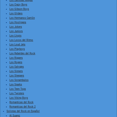
Los Camisas Negras
Los Crazy Boys
Los Gibson Boys
Los Gliders
Los Hermanos Carrión
Los Hooligans
Los Jokers
Los Juniors
Los Llopis
Los Locos del Ritmo
Los Loud Jets
Los Playboys
Los Rebeldes del Rock
Los Rippers
Los Rogers
Los Salvajes
Los Sinners
Los Sleepers
Los Sonambulos
Los Sparks
Los Teen Tops
Los Twisters
Los Viking Boys
Romanticas del Rock
Romanticas del Rock 2
Solistas del Rock en Español
Al Suarez