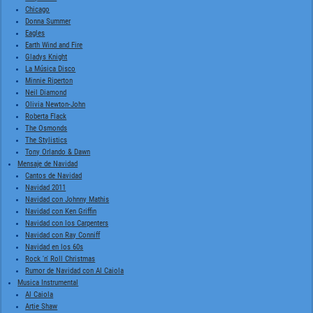
Chicago
Donna Summer
Eagles
Earth Wind and Fire
Gladys Knight
La Música Disco
Minnie Riperton
Neil Diamond
Olivia Newton-John
Roberta Flack
The Osmonds
The Stylistics
Tony Orlando & Dawn
Mensaje de Navidad
Cantos de Navidad
Navidad 2011
Navidad con Johnny Mathis
Navidad con Ken Griffin
Navidad con los Carpenters
Navidad con Ray Conniff
Navidad en los 60s
Rock 'n' Roll Christmas
Rumor de Navidad con Al Caiola
Musica Instrumental
Al Caiola
Artie Shaw