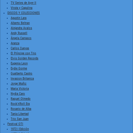
TV Series de Ayer II
Viruta y Capulina
DISCOS Y COLECCIONES
Agustin Lara
Alberto Beltran
Alejandra Avalos
Andy Russell
Ángela Carrasco
Aranza
Carlos Cuevas
El Príncipe con Trio
Elvis Golden Records
Eugenia Leon
Eydie Gorme
Gualberto Castro
Invasion Britanica
Jorge Muñiz
Maria Victoria
Nydia Caro
Raquel Olmedo
Rock'n'Roll Era
Rosario de Alba
Tania Libertad
Trio San Juan
Festival OTI
1972 I Edición