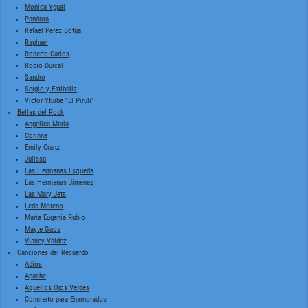
Monica Ygual
Pandora
Rafael Perez Botija
Raphael
Roberto Carlos
Rocio Durcal
Sandro
Sergio y Estibaliz
Victor Yturbe "El Piruli"
Bellas del Rock
Angelica Maria
Corinna
Emily Cranz
Julissa
Las Hermanas Esqueda
Las Hermanas Jimenez
Las Mary Jets
Leda Moreno
Maria Eugenia Rubio
Mayte Gaos
Vianey Valdez
Canciones del Recuerdo
Adios
Apache
Aquellos Ojos Verdes
Concierto para Enamorados