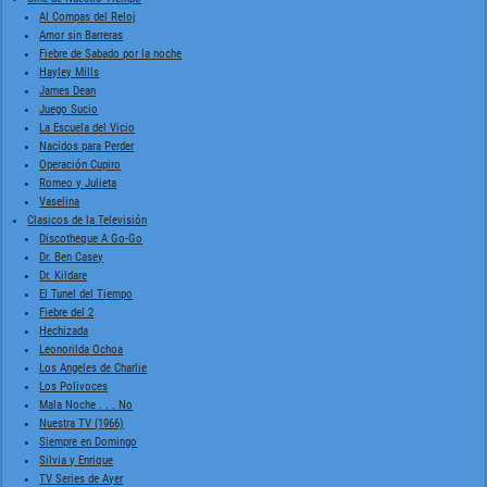
Al Compas del Reloj
Amor sin Barreras
Fiebre de Sabado por la noche
Hayley Mills
James Dean
Juego Sucio
La Escuela del Vicio
Nacidos para Perder
Operación Cupiro
Romeo y Julieta
Vaselina
Clasicos de la Televisión
Discotheque A Go-Go
Dr. Ben Casey
Dr. Kildare
El Tunel del Tiempo
Fiebre del 2
Hechizada
Leonorilda Ochoa
Los Angeles de Charlie
Los Polivoces
Mala Noche . . . No
Nuestra TV (1966)
Siempre en Domingo
Silvia y Enrique
TV Series de Ayer