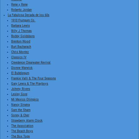
Rene y Rene
Roberto Jordan
La Fabulosa Decada de los 60s
1910 Fruitgum Co.
Barbara Lewis
Billy J Thomas
Bobby Goldsboro
Brenton Wood
Burt Bacharach
Chris Montez
Classics IV
Creedence Clearwater Revival
Dionne Warwick
El Bubblegum
Frankie Valli & The Four Seasons
Gary Lewis & The Playboys
Johnny Rivers
Lesley Gore
Mi Mexico Olimpico
Nancy Sinatra
Sam the Sham
Sonny & Cher
Strawberry Alarm Clock
The Association
The Beach Boys
The Box Tops