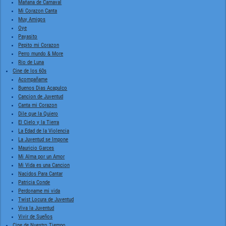
Mañana de Carnaval
Mi Corazon Canta
Muy Amigos
Oye
Payasito
Pepito mi Corazon
Perro mundo & More
Rio de Luna
Cine de los 60s
Acompañame
Buenos Dias Acapulco
Cancion de Juventud
Canta mi Corazon
Dile que la Quiero
El Cielo y la Tierra
La Edad de la Violencia
La Juventud se Impone
Mauricio Garces
Mi Alma por un Amor
Mi Vida es una Cancion
Nacidos Para Cantar
Patricia Conde
Perdoname mi vida
Twist Locura de Juventud
Viva la Juventud
Vivir de Sueños
Cine de Nuestro Tiempo