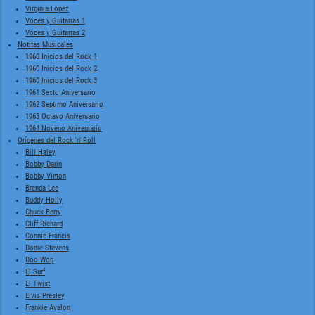
Virginia Lopez
Voces y Guitarras 1
Voces y Guitarras 2
Notitas Musicales
1960 Inicios del Rock 1
1960 Inicios del Rock 2
1960 Inicios del Rock 3
1961 Sexto Aniversario
1962 Septimo Aniversario
1963 Octavo Aniversario
1964 Noveno Aniversario
Orígenes del Rock 'n' Roll
Bill Haley
Bobby Darin
Bobby Vinton
Brenda Lee
Buddy Holly
Chuck Berry
Cliff Richard
Connie Francis
Dodie Stevens
Doo Wop
El Surf
El Twist
Elvis Presley
Frankie Avalon