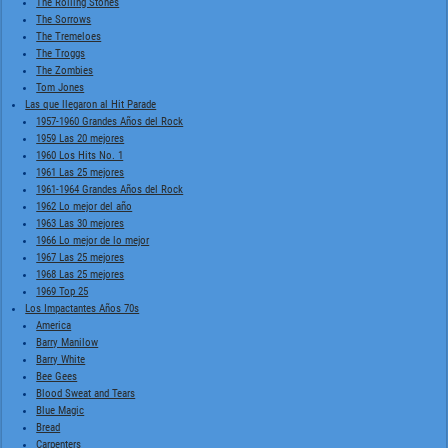
The Rolling Stones
The Sorrows
The Tremeloes
The Troggs
The Zombies
Tom Jones
Las que llegaron al Hit Parade
1957-1960 Grandes Años del Rock
1959 Las 20 mejores
1960 Los Hits No. 1
1961 Las 25 mejores
1961-1964 Grandes Años del Rock
1962 Lo mejor del año
1963 Las 30 mejores
1966 Lo mejor de lo mejor
1967 Las 25 mejores
1968 Las 25 mejores
1969 Top 25
Los Impactantes Años 70s
America
Barry Manilow
Barry White
Bee Gees
Blood Sweat and Tears
Blue Magic
Bread
Carpenters