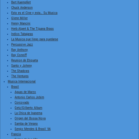
Bert Kaempfert
Chuck Anderson
Esto es el Cine y esta… Su Musica
Glenn Miller
Henry Mancini
Herb Alpert & The Tijuana Brass
Indios Tabajaras
La Musica que llego para quedarse
Percussive Jazz
Ray Anthony
Ray Conniff
Reunion de Etiqueta
Santo y Johnny
The Shadows
The Ventures
Musica Internacional
Brasil
Aguas de Marzo
Antonio Carlos Jobim
Corcovado
Getz/Gilberto Album
La Chica de Ipanema
Origen del Bossa Nova
Samba de Verano
Sergio Mendes & Brasil '66
Francia