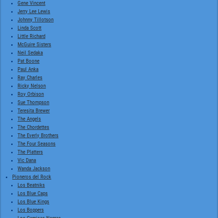
Gene Vincent
Jerry Lee Lewis
Johnny Tillotson
Linda Scott
Little Richard
McGuire Sisters
Neil Sedaka
Pat Boone
Paul Anka
Ray Charles
Ricky Nelson
Roy Orbison
Sue Thompson
Teresita Brewer
The Angels
The Chordettes
The Everly Brothers
The Four Seasons
The Platters
Vic Dana
Wanda Jackson
Pioneros del Rock
Los Beatniks
Los Blue Caps
Los Blue Kings
Los Boppers