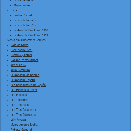
Exitos de los 60s
Marie Laforet
Italia
Emilio Pericoli
Exitos de los 60s
Exitos de los 70s
Festival de San Remo 1958
Festival de San Remo 1959
Nostalgia, Guitarras y Boleros
Bola de Nieve
Cancionero Picot
Carmela y Rafael
Consuelito Velazquez
Javier Solis
Julio Jaramillo
La Rondalla de Saltillo
La Rondalla Tapatia
Los Churumbeles de España
Los Hermanos Reyes
Los Panchos
Los Tecolines
Los Tres Ases
Los Tres Caballeros
Los Tres Diamantes
Luis Arcaraz
Marco Antonio Muñiz
Roberto Cantoral