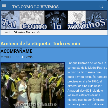
TAL COMO LO VIVIMOS
Inicio
→Etiquetas
Todo es mio
Archivo de la etiqueta:
Todo es mio
ACOMPAÑAME
2011-05-18
Gersio
Enrique Guzmán se lanzó a la
conquista de la Madre Patria y
lo hizo de tal manera que
poco tiempo después, para ser
precisos en el año 1966, el
director de cine Luis César
Amadori, decidió incluirlo en
los roles estelares de una
historia escrita por él mismo,
la dama joven no podría ser