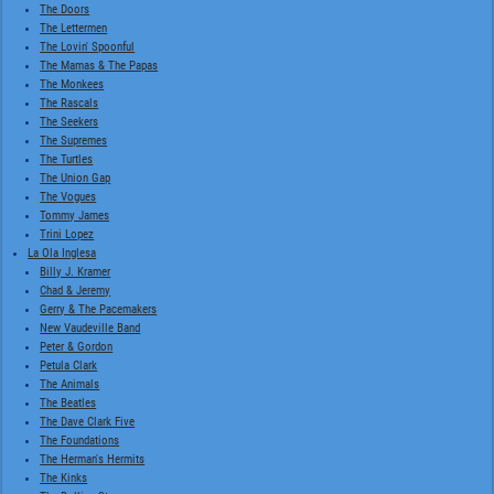
The Doors
The Lettermen
The Lovin' Spoonful
The Mamas & The Papas
The Monkees
The Rascals
The Seekers
The Supremes
The Turtles
The Union Gap
The Vogues
Tommy James
Trini Lopez
La Ola Inglesa
Billy J. Kramer
Chad & Jeremy
Gerry & The Pacemakers
New Vaudeville Band
Peter & Gordon
Petula Clark
The Animals
The Beatles
The Dave Clark Five
The Foundations
The Herman's Hermits
The Kinks