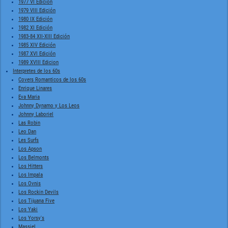
1977 VI Edición
1979 VIII Edición
1980 IX Edición
1982 XI Edición
1983-84 XII-XIII Edición
1985 XIV Edición
1987 XVI Edición
1989 XVIII Edicion
Interpretes de los 60s
Covers Romanticos de los 60s
Enrique Linares
Eva Maria
Johnny Dynamo y Los Leos
Johnny Laboriel
Las Robin
Leo Dan
Les Surfs
Los Apson
Los Belmonts
Los Hitters
Los Impala
Los Ovnis
Los Rockin Devils
Los Tijuana Five
Los Yaki
Los Yorsy's
Massiel