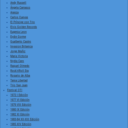
Andy Russell
Ángela Carrasco
Aranza
Carlos Cuevas
El Príncipe con Trio
Elvis Golden Records
Eugenia Leon
Eydie Gorme
Gualberto Castro
Invasion Britanica
Jorge Muñiz
Maria Victoria
Nydia Caro
Raquel Olmedo
Rock'n'Roll Era
Rosario de Alba
Tania Libertad
Trio San Juan
Festival OTI
1972 I Edición
1977 VI Edición
1979 VIII Edición
1980 IX Edición
1982 XI Edición
1983-84 XII-XIII Edición
1985 XIV Edición