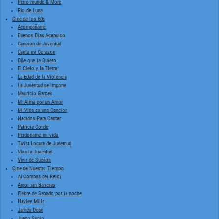
Perro mundo & More
Rio de Luna
Cine de los 60s
Acompañame
Buenos Dias Acapulco
Cancion de Juventud
Canta mi Corazon
Dile que la Quiero
El Cielo y la Tierra
La Edad de la Violencia
La Juventud se Impone
Mauricio Garces
Mi Alma por un Amor
Mi Vida es una Cancion
Nacidos Para Cantar
Patricia Conde
Perdoname mi vida
Twist Locura de Juventud
Viva la Juventud
Vivir de Sueños
Cine de Nuestro Tiempo
Al Compas del Reloj
Amor sin Barreras
Fiebre de Sabado por la noche
Hayley Mills
James Dean
Juego Sucio