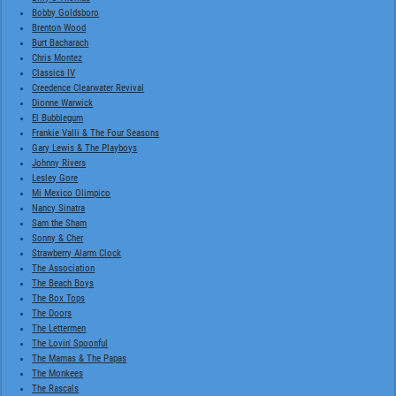
Bobby Goldsboro
Brenton Wood
Burt Bacharach
Chris Montez
Classics IV
Creedence Clearwater Revival
Dionne Warwick
El Bubblegum
Frankie Valli & The Four Seasons
Gary Lewis & The Playboys
Johnny Rivers
Lesley Gore
Mi Mexico Olimpico
Nancy Sinatra
Sam the Sham
Sonny & Cher
Strawberry Alarm Clock
The Association
The Beach Boys
The Box Tops
The Doors
The Lettermen
The Lovin' Spoonful
The Mamas & The Papas
The Monkees
The Rascals