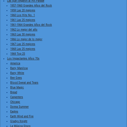
Las que llegaron al Hit Parade
1957-1960 Grandes Años del Rock
1959 Las 20 mejores
1960 Los Hits No. 1
1961 Las 25 mejores
1961-1964 Grandes Años del Rock
1962 Lo mejor del año
1963 Las 30 mejores
1966 Lo mejor de lo mejor
1967 Las 25 mejores
1968 Las 25 mejores
1969 Top 25
Los Impactantes Años 70s
America
Barry Manilow
Barry White
Bee Gees
Blood Sweat and Tears
Blue Magic
Bread
Carpenters
Chicago
Donna Summer
Eagles
Earth Wind and Fire
Gladys Knight
La Música Disco