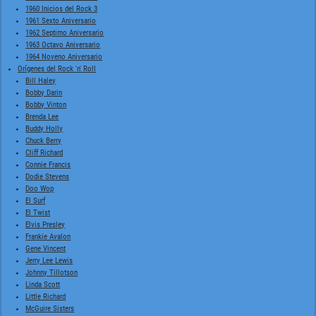
1960 Inicios del Rock 3
1961 Sexto Aniversario
1962 Septimo Aniversario
1963 Octavo Aniversario
1964 Noveno Aniversario
Orígenes del Rock 'n' Roll
Bill Haley
Bobby Darin
Bobby Vinton
Brenda Lee
Buddy Holly
Chuck Berry
Cliff Richard
Connie Francis
Dodie Stevens
Doo Wop
El Surf
El Twist
Elvis Presley
Frankie Avalon
Gene Vincent
Jerry Lee Lewis
Johnny Tillotson
Linda Scott
Little Richard
McGuire Sisters