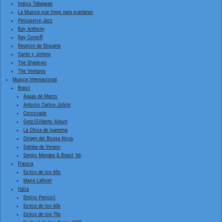
Indios Tabajaras
La Musica que llego para quedarse
Percussive Jazz
Ray Anthony
Ray Conniff
Reunion de Etiqueta
Santo y Johnny
The Shadows
The Ventures
Musica Internacional
Brasil
Aguas de Marzo
Antonio Carlos Jobim
Corcovado
Getz/Gilberto Album
La Chica de Ipanema
Origen del Bossa Nova
Samba de Verano
Sergio Mendes & Brasil '66
Francia
Exitos de los 60s
Marie Laforet
Italia
Emilio Pericoli
Exitos de los 60s
Exitos de los 70s