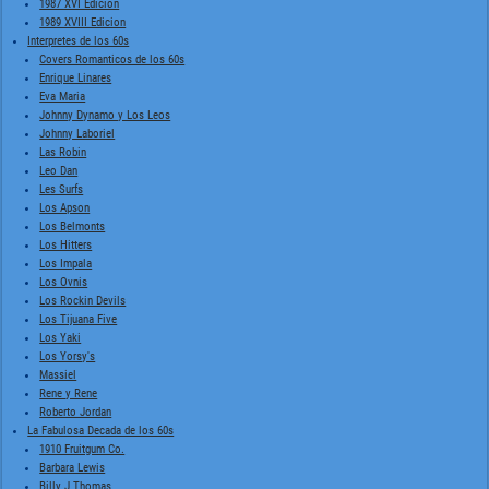
1987 XVI Edición
1989 XVIII Edicion
Interpretes de los 60s
Covers Romanticos de los 60s
Enrique Linares
Eva Maria
Johnny Dynamo y Los Leos
Johnny Laboriel
Las Robin
Leo Dan
Les Surfs
Los Apson
Los Belmonts
Los Hitters
Los Impala
Los Ovnis
Los Rockin Devils
Los Tijuana Five
Los Yaki
Los Yorsy's
Massiel
Rene y Rene
Roberto Jordan
La Fabulosa Decada de los 60s
1910 Fruitgum Co.
Barbara Lewis
Billy J Thomas