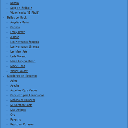
Sandro
Sergio y Estibaliz
Victor Yturbe "El Piruli"
Bellas del Rock
Angelica Maria
Corinna
Emily Cranz
Julissa
Las Hermanas Esqueda
Las Hermanas Jimenez
Las Mary Jets
Leda Moreno
Maria Eugenia Rubio
Mayte Gaos
Vianey Valdez
Canciones del Recuerdo
Adios
Apache
Aquellos Ojos Verdes
Concierto para Enamorados
Mañana de Carnaval
Mi Corazon Canta
Muy Amigos
Oye
Payasito
Pepito mi Corazon