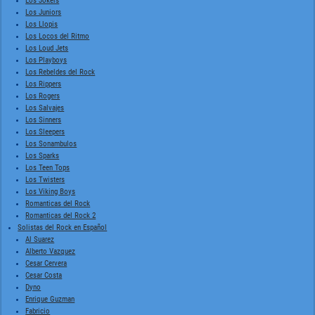
Los Jokers
Los Juniors
Los Llopis
Los Locos del Ritmo
Los Loud Jets
Los Playboys
Los Rebeldes del Rock
Los Rippers
Los Rogers
Los Salvajes
Los Sinners
Los Sleepers
Los Sonambulos
Los Sparks
Los Teen Tops
Los Twisters
Los Viking Boys
Romanticas del Rock
Romanticas del Rock 2
Solistas del Rock en Español
Al Suarez
Alberto Vazquez
Cesar Cervera
Cesar Costa
Dyno
Enrique Guzman
Fabricio