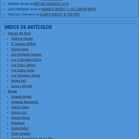
Armando Rosas
en
BRITISH INVASION I-II-III
José Hernández Sosa
en
MANOLO MUÑOZ Y LOS GIBSON BOYS
Francisco Ontiveros
en
GLADYS KNIGHT & THE PIPS
INDICE DE ARTÍCULOS
Albores del Rock
Caterina Valente
El Cuarteto Ruffino
Gloria Lasso
Las Hermanas Navarro
Los 4 Hermanos Silva
Los Cinco Latinos
Los Cuatro Soles
Los Hermanos Rigual
Monna Bell
Sonia y Myriam
Balada
Amanda Miguel
Armando Manzanero
Camilo Sesto
Carlos Lico
Daniela Romo
Emmanuel
Estela Nuñez
Gilda Deneken
Grupos Romanticos de los 70s