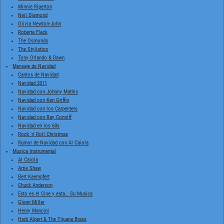
Minnie Riperton
Neil Diamond
Olivia Newton-John
Roberta Flack
The Osmonds
The Stylistics
Tony Orlando & Dawn
Mensaje de Navidad
Cantos de Navidad
Navidad 2011
Navidad con Johnny Mathis
Navidad con Ken Griffin
Navidad con los Carpenters
Navidad con Ray Conniff
Navidad en los 60s
Rock 'n' Roll Christmas
Rumor de Navidad con Al Caiola
Musica Instrumental
Al Caiola
Artie Shaw
Bert Kaempfert
Chuck Anderson
Esto es el Cine y esta… Su Musica
Glenn Miller
Henry Mancini
Herb Alpert & The Tijuana Brass