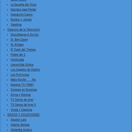
La Escuela del Vicio
Nacidos para Perder
Operación Cupiro
Romeo y Julieta
Vaselina
Clasicos de la Televisión
Discotheque A Go-Go
Dr. Ben Casey
Dr. Kildare
El Tunel del Tiempo
Fiebre del 2
Hechizada
Leonorilda Ochoa
Los Angeles de Charlie
Los Polivoces
Mala Noche . . . No
Nuestra TV (1966)
Siempre en Domingo
Silvia y Enrique
TV Series de Ayer
TV Series de Ayer II
Viruta y Capulina
DISCOS Y COLECCIONES
Agustin Lara
Alberto Beltran
Alejandra Avalos