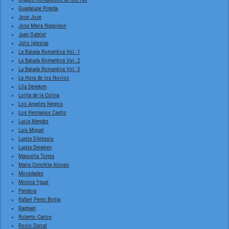
Guadalupe Pineda
Jose Jose
Jose Maria Napoleon
Juan Gabriel
Julio Iglesias
La Balada Romantica Vol. 1
La Balada Romantica Vol. 2
La Balada Romantica Vol. 3
La Hora de los Novios
Lila Deneken
Lolita de la Colina
Los Angeles Negros
Los Hermanos Castro
Lucia Mendez
Luis Miguel
Lupita D'Alessio
Lupita Deneken
Manoella Torres
Maria Conchita Alonso
Mocedades
Monica Ygual
Pandora
Rafael Perez Botija
Raphael
Roberto Carlos
Rocio Durcal