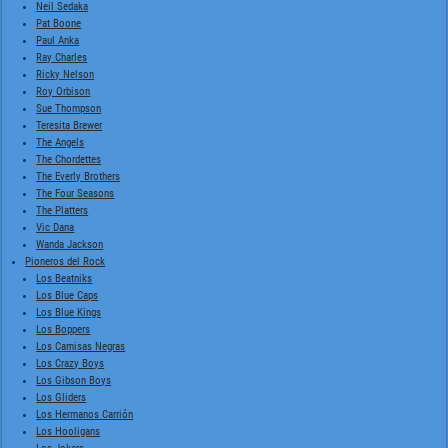
Neil Sedaka
Pat Boone
Paul Anka
Ray Charles
Ricky Nelson
Roy Orbison
Sue Thompson
Teresita Brewer
The Angels
The Chordettes
The Everly Brothers
The Four Seasons
The Platters
Vic Dana
Wanda Jackson
Pioneros del Rock
Los Beatniks
Los Blue Caps
Los Blue Kings
Los Boppers
Los Camisas Negras
Los Crazy Boys
Los Gibson Boys
Los Gliders
Los Hermanos Carrión
Los Hooligans