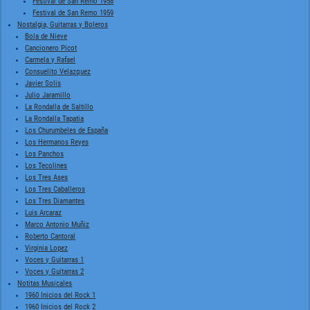
Festival de San Remo 1958
Festival de San Remo 1959
Nostalgia, Guitarras y Boleros
Bola de Nieve
Cancionero Picot
Carmela y Rafael
Consuelito Velazquez
Javier Solis
Julio Jaramillo
La Rondalla de Saltillo
La Rondalla Tapatia
Los Churumbeles de España
Los Hermanos Reyes
Los Panchos
Los Tecolines
Los Tres Ases
Los Tres Caballeros
Los Tres Diamantes
Luis Arcaraz
Marco Antonio Muñiz
Roberto Cantoral
Virginia Lopez
Voces y Guitarras 1
Voces y Guitarras 2
Notitas Musicales
1960 Inicios del Rock 1
1960 Inicios del Rock 2