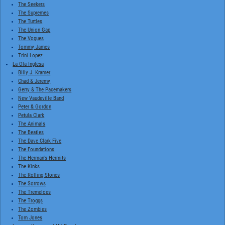
The Seekers
The Supremes
The Turtles
The Union Gap
The Vogues
Tommy James
Trini Lopez
La Ola Inglesa
Billy J. Kramer
Chad & Jeremy
Gerry & The Pacemakers
New Vaudeville Band
Peter & Gordon
Petula Clark
The Animals
The Beatles
The Dave Clark Five
The Foundations
The Herman's Hermits
The Kinks
The Rolling Stones
The Sorrows
The Tremeloes
The Troggs
The Zombies
Tom Jones