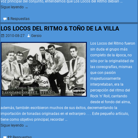
voz principal del conjunto, entendemos que Los Locos del Ritmo debían
…
Sigue leyendo →
5
Respuestas
LOS LOCOS DEL RITMO & TOÑO DE LA VILLA
2010-08-27
Gersio
Los Locos del Ritmo fueron
sin duda el grupo más
completo de la época, no
sólo por la originalidad de
las coreografías, mismas
que con pasión
majestuosamente
interpretaban, era la
percepción del ritmo del
Rock ‘n’ Roll, cantando
desde el fondo del alma,
además, también escribieron muchos de sus éxitos, decrementando la
importación de tonadas originadas en el extranjero . . . Este pequeño artículo,
tiene como objetivo principal, recordar
…
Sigue leyendo →
22
Respuestas