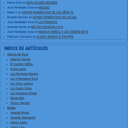
Karina Ortiz
en
ELVIS GOLDEN RECORDS
José Hernández Sosa
en
MASSIEL
Ruben C
en
GRUPOS ROMÁNTICOS DE LOS AÑOS 70
Rolando Romero
en
COVERS ROMÁNTICOS DE LOS 60s
José Hernández Sosa
en
LOS PANCHOS
Armando Rosas
en
BRITISH INVASION I-II-III
José Hernández Sosa
en
MANOLO MUÑOZ Y LOS GIBSON BOYS
Francisco Ontiveros
en
GLADYS KNIGHT & THE PIPS
INDICE DE ARTÍCULOS
Albores del Rock
Caterina Valente
El Cuarteto Ruffino
Gloria Lasso
Las Hermanas Navarro
Los 4 Hermanos Silva
Los Cinco Latinos
Los Cuatro Soles
Los Hermanos Rigual
Monna Bell
Sonia y Myriam
Balada
Amanda Miguel
Armando Manzanero
Camilo Sesto
Carlos Lico