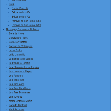
Italia
Emilio Pericoli
Exitos de los 60s
Exitos de los 70s
Festival de San Remo 1958
Festival de San Remo 1959
Nostalgia, Guitarras y Boleros
Bola de Nieve
Cancionero Picot
Carmela y Rafael
Consuelito Velazquez
Javier Solis
Julio Jaramillo
La Rondalla de Saltillo
La Rondalla Tapatia
Los Churumbeles de España
Los Hermanos Reyes
Los Panchos
Los Tecolines
Los Tres Ases
Los Tres Caballeros
Los Tres Diamantes
Luis Arcaraz
Marco Antonio Muñiz
Roberto Cantoral
Virginia Lopez