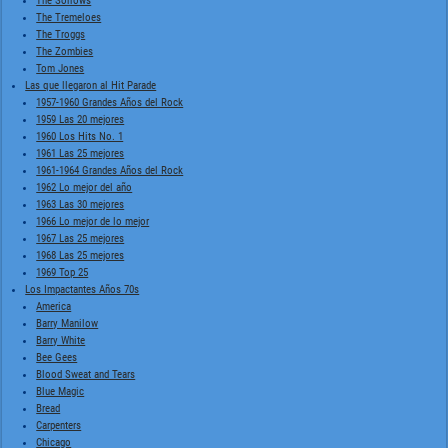
The Sorrows
The Tremeloes
The Troggs
The Zombies
Tom Jones
Las que llegaron al Hit Parade
1957-1960 Grandes Años del Rock
1959 Las 20 mejores
1960 Los Hits No. 1
1961 Las 25 mejores
1961-1964 Grandes Años del Rock
1962 Lo mejor del año
1963 Las 30 mejores
1966 Lo mejor de lo mejor
1967 Las 25 mejores
1968 Las 25 mejores
1969 Top 25
Los Impactantes Años 70s
America
Barry Manilow
Barry White
Bee Gees
Blood Sweat and Tears
Blue Magic
Bread
Carpenters
Chicago