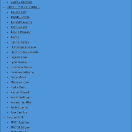
Viruta y Capulina
DISCOS Y COLECCIONES
Agustin Lara
Alberto Beltran
Alejandra Avalos
Andy Russell
Ángela Carrasco
Aranza
Carlos Cuevas
El Príncipe con Trio
Elvis Golden Records
Eugenia Leon
Eydie Gorme
Gualberto Castro
Invasion Britanica
Jorge Muñiz
Maria Victoria
Nydia Caro
Raquel Olmedo
Rock'n'Roll Era
Rosario de Alba
Tania Libertad
Trio San Juan
Festival OTI
1972 I Edición
1977 VI Edición