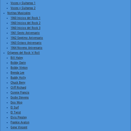
Voces y Guitarras 1
Voces y Guitarras 2
Notitas Musicales
1960 Inicios del Rock 1
1960 Inicios del Rock 2
1960 Inicios del Rock 3
1961 Sexto Aniversario
1962 Septimo Aniversario
1963 Octavo Aniversario
1964 Noveno Aniversario
Orígenes del Rock 'n' Roll
Bill Haley
Bobby Darin
Bobby Vinton
Brenda Lee
Buddy Holly
Chuck Berry
Cliff Richard
Connie Francis
Dodie Stevens
Doo Wop
El Surf
El Twist
Elvis Presley
Frankie Avalon
Gene Vincent