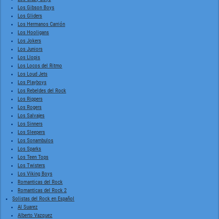
Los Gibson Boys
Los Gliders
Los Hermanos Carrión
Los Hooligans
Los Jokers
Los Juniors
Los Llopis
Los Locos del Ritmo
Los Loud Jets
Los Playboys
Los Rebeldes del Rock
Los Rippers
Los Rogers
Los Salvajes
Los Sinners
Los Sleepers
Los Sonambulos
Los Sparks
Los Teen Tops
Los Twisters
Los Viking Boys
Romanticas del Rock
Romanticas del Rock 2
Solistas del Rock en Español
Al Suarez
Alberto Vazquez