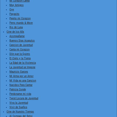
Mi Corazon Canta
Muy Amigos
Oye
Payasito
Pepito mi Corazon
Perro mundo & More
Rio de Luna
Cine de los 60s
Acompañame
Buenos Dias Acapulco
Cancion de Juventud
Canta mi Corazon
Dile que la Quiero
El Cielo y la Tierra
La Edad de la Violencia
La Juventud se Impone
Mauricio Garces
Mi Alma por un Amor
Mi Vida es una Cancion
Nacidos Para Cantar
Patricia Conde
Perdoname mi vida
Twist Locura de Juventud
Viva la Juventud
Vivir de Sueños
Cine de Nuestro Tiempo
Al Compas del Reloj