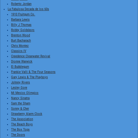
Roberto Jordan
La Fabulosa Decada de los 60s
1910 Fruitgum Co.
Barbara Lewis
Billy J Thomas
Bobby Goldsboro
Brenton Wood
Burt Bacharach
Chris Montez
Classics IV
Creedence Clearwater Revival
Dionne Warwick
El Bubblegum
Frankie Valli & The Four Seasons
Gary Lewis & The Playboys
Johnny Rivers
Lesley Gore
Mi Mexico Olimpico
Nancy Sinatra
Sam the Sham
Sonny & Cher
Strawberry Alarm Clock
The Association
The Beach Boys
The Box Tops
The Doors