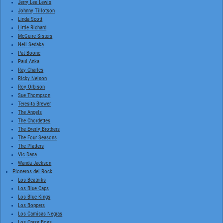
Jerry Lee Lewis
Johnny Tillotson
Linda Scott
Little Richard
McGuire Sisters
Neil Sedaka
Pat Boone
Paul Anka
Ray Charles
Ricky Nelson
Roy Orbison
Sue Thompson
Teresita Brewer
The Angels
The Chordettes
The Everly Brothers
The Four Seasons
The Platters
Vic Dana
Wanda Jackson
Pioneros del Rock
Los Beatniks
Los Blue Caps
Los Blue Kings
Los Boppers
Los Camisas Negras
Los Crazy Boys