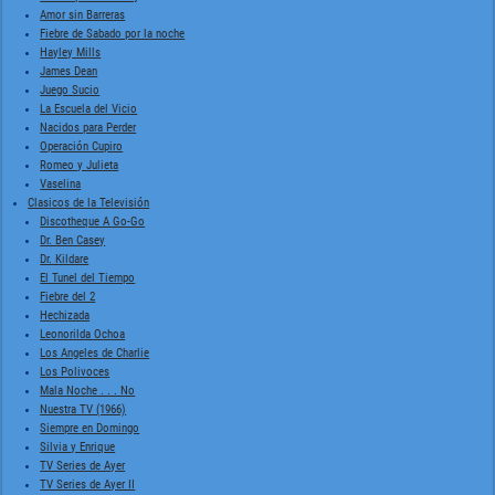
Amor sin Barreras
Fiebre de Sabado por la noche
Hayley Mills
James Dean
Juego Sucio
La Escuela del Vicio
Nacidos para Perder
Operación Cupiro
Romeo y Julieta
Vaselina
Clasicos de la Televisión
Discotheque A Go-Go
Dr. Ben Casey
Dr. Kildare
El Tunel del Tiempo
Fiebre del 2
Hechizada
Leonorilda Ochoa
Los Angeles de Charlie
Los Polivoces
Mala Noche . . . No
Nuestra TV (1966)
Siempre en Domingo
Silvia y Enrique
TV Series de Ayer
TV Series de Ayer II