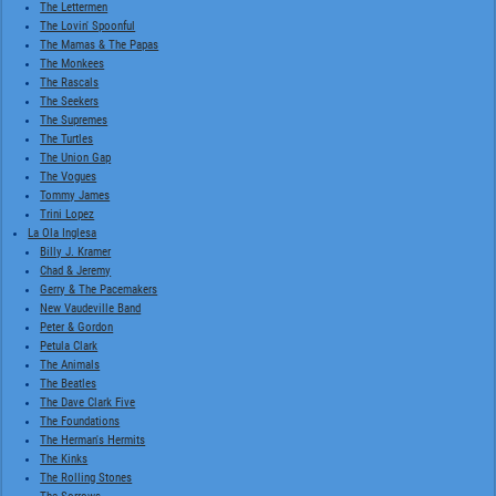
The Lettermen
The Lovin' Spoonful
The Mamas & The Papas
The Monkees
The Rascals
The Seekers
The Supremes
The Turtles
The Union Gap
The Vogues
Tommy James
Trini Lopez
La Ola Inglesa
Billy J. Kramer
Chad & Jeremy
Gerry & The Pacemakers
New Vaudeville Band
Peter & Gordon
Petula Clark
The Animals
The Beatles
The Dave Clark Five
The Foundations
The Herman's Hermits
The Kinks
The Rolling Stones