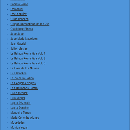
Daniela Romo
Emmanuel
Estela Nuñez
Gilda Deneken
Grupos Romanticos de los 70s
Guadalupe Pineda
Jose Jose
Jose Maria Napoleon
Juan Gabriel
Julio Iglesias
La Balada Romantica Vol. 1
La Balada Romantica Vol. 2
La Balada Romantica Vol. 3
La Hora de los Novios
Lila Deneken
Lolita de la Colina
Los Angeles Negros
Los Hermanos Castro
Lucia Mendez
Luis Miguel
Lupita D'Alessio
Lupita Deneken
Manoella Torres
Maria Conchita Alonso
Mocedades
Monica Ygual