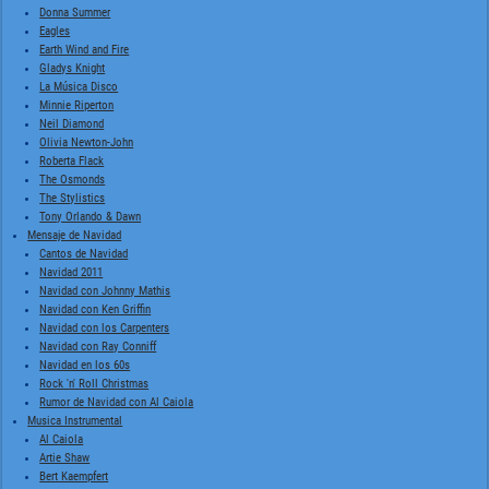
Donna Summer
Eagles
Earth Wind and Fire
Gladys Knight
La Música Disco
Minnie Riperton
Neil Diamond
Olivia Newton-John
Roberta Flack
The Osmonds
The Stylistics
Tony Orlando & Dawn
Mensaje de Navidad
Cantos de Navidad
Navidad 2011
Navidad con Johnny Mathis
Navidad con Ken Griffin
Navidad con los Carpenters
Navidad con Ray Conniff
Navidad en los 60s
Rock 'n' Roll Christmas
Rumor de Navidad con Al Caiola
Musica Instrumental
Al Caiola
Artie Shaw
Bert Kaempfert