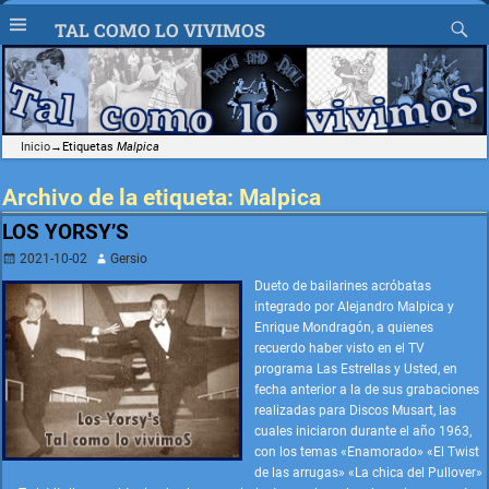
TAL COMO LO VIVIMOS
Inicio
→Etiquetas
Malpica
Archivo de la etiqueta:
Malpica
LOS YORSY’S
2021-10-02
Gersio
Dueto de bailarines acróbatas
integrado por Alejandro Malpica y
Enrique Mondragón, a quienes
recuerdo haber visto en el TV
programa Las Estrellas y Usted, en
fecha anterior a la de sus grabaciones
realizadas para Discos Musart, las
cuales iniciaron durante el año 1963,
con los temas «Enamorado» «El Twist
de las arrugas» «La chica del Pullover»