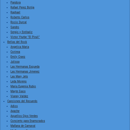
Pandora
Rafael Perez Botija
Raphael
Roberto Carlos
Rocio Durcal
Sandro
Sergio y Estibaliz
Victor Yturbe "El Piruli"
Bellas del Rock
Angelica Maria
Corinna
Emily Cranz
Julissa
Las Hermanas Esqueda
Las Hermanas Jimenez
Las Mary Jets
Leda Moreno
Maria Eugenia Rubio
Mayte Gaos
Vianey Valdez
Canciones del Recuerdo
Adios
Apache
Aquellos Ojos Verdes
Concierto para Enamorados
Mañana de Carnaval