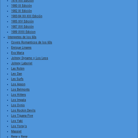
1979 VIII Edición
1980 IX Edición
1982 XI Edición
1983-84 XII-XIII Edición
1985 XIV Edición
1987 XVI Edición
1989 XVIII Edicion
Interpretes de los 60s
Covers Romanticos de los 60s
Enrique Linares
Eva Maria
Johnny Dynamo y Los Leos
Johnny Laboriel
Las Robin
Leo Dan
Les Surfs
Los Apson
Los Belmonts
Los Hitters
Los Impala
Los Ovnis
Los Rockin Devils
Los Tijuana Five
Los Yaki
Los Yorsy's
Massiel
Rene y Rene