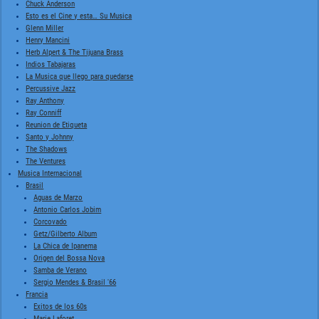
Chuck Anderson
Esto es el Cine y esta… Su Musica
Glenn Miller
Henry Mancini
Herb Alpert & The Tijuana Brass
Indios Tabajaras
La Musica que llego para quedarse
Percussive Jazz
Ray Anthony
Ray Conniff
Reunion de Etiqueta
Santo y Johnny
The Shadows
The Ventures
Musica Internacional
Brasil
Aguas de Marzo
Antonio Carlos Jobim
Corcovado
Getz/Gilberto Album
La Chica de Ipanema
Origen del Bossa Nova
Samba de Verano
Sergio Mendes & Brasil '66
Francia
Exitos de los 60s
Marie Laforet