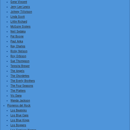
Gene Vincent
Jerry Lee Lewis
Johnny Tillotson
Linda Scott
Little Richard
McGuire Sisters
Neil Sedaka
Pat Boone
Paul Anka
Ray Charles
Ricky Nelson
Roy Orbison
Sue Thompson
Teresita Brewer
The Angels
The Chordettes
The Everly Brothers
The Four Seasons
The Platters
Vic Dana
Wanda Jackson
Pioneros del Rock
Los Beatniks
Los Blue Caps
Los Blue Kings
Los Boppers