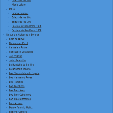
Exitos de los 60s
Marie Laforet
Italia
Emilio Pericoli
Exitos de los 60s
Exitos de los 70s
Festival de San Remo 1958
Festival de San Remo 1959
Nostalgia, Guitarras y Boleros
Bola de Nieve
Cancionero Picot
Carmela y Rafael
Consuelito Velazquez
Javier Solis
Julio Jaramillo
La Rondalla de Saltillo
La Rondalla Tapatia
Los Churumbeles de España
Los Hermanos Reyes
Los Panchos
Los Tecolines
Los Tres Ases
Los Tres Caballeros
Los Tres Diamantes
Luis Arcaraz
Marco Antonio Muñiz
Roberto Cantoral