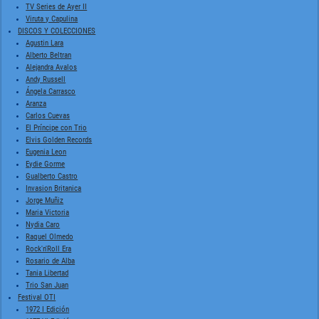
TV Series de Ayer II
Viruta y Capulina
DISCOS Y COLECCIONES
Agustin Lara
Alberto Beltran
Alejandra Avalos
Andy Russell
Ángela Carrasco
Aranza
Carlos Cuevas
El Príncipe con Trio
Elvis Golden Records
Eugenia Leon
Eydie Gorme
Gualberto Castro
Invasion Britanica
Jorge Muñiz
Maria Victoria
Nydia Caro
Raquel Olmedo
Rock'n'Roll Era
Rosario de Alba
Tania Libertad
Trio San Juan
Festival OTI
1972 I Edición