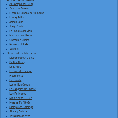
Al Compas del Reloj
Amor sin Barreras
Fiebre de Sabado por la noche
Hayley Mills
James Dean
Juego Sucio
La Escuela del Vicio
Nacidos para Perder
Operación Cupiro
Romeo y Julieta
Vaselina
Clasicos de la Televisión
Discotheque A Go-Go
Dr. Ben Casey
Dr. Kildare
El Tunel del Tiempo
Fiebre del 2
Hechizada
Leonorilda Ochoa
Los Angeles de Charlie
Los Polivoces
Mala Noche . . . No
Nuestra TV (1966)
Siempre en Domingo
Silvia y Enrique
TV Series de Ayer