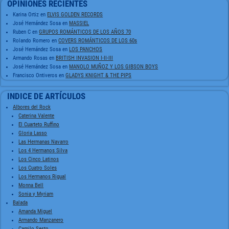
OPINIONES RECIENTES
Karina Ortiz
en
ELVIS GOLDEN RECORDS
José Hernández Sosa
en
MASSIEL
Ruben C
en
GRUPOS ROMÁNTICOS DE LOS AÑOS 70
Rolando Romero
en
COVERS ROMÁNTICOS DE LOS 60s
José Hernández Sosa
en
LOS PANCHOS
Armando Rosas
en
BRITISH INVASION I-II-III
José Hernández Sosa
en
MANOLO MUÑOZ Y LOS GIBSON BOYS
Francisco Ontiveros
en
GLADYS KNIGHT & THE PIPS
INDICE DE ARTÍCULOS
Albores del Rock
Caterina Valente
El Cuarteto Ruffino
Gloria Lasso
Las Hermanas Navarro
Los 4 Hermanos Silva
Los Cinco Latinos
Los Cuatro Soles
Los Hermanos Rigual
Monna Bell
Sonia y Myriam
Balada
Amanda Miguel
Armando Manzanero
Camilo Sesto