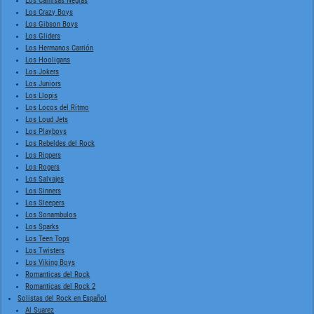
Los Camisas Negras
Los Crazy Boys
Los Gibson Boys
Los Gliders
Los Hermanos Carrión
Los Hooligans
Los Jokers
Los Juniors
Los Llopis
Los Locos del Ritmo
Los Loud Jets
Los Playboys
Los Rebeldes del Rock
Los Rippers
Los Rogers
Los Salvajes
Los Sinners
Los Sleepers
Los Sonambulos
Los Sparks
Los Teen Tops
Los Twisters
Los Viking Boys
Romanticas del Rock
Romanticas del Rock 2
Solistas del Rock en Español
Al Suarez