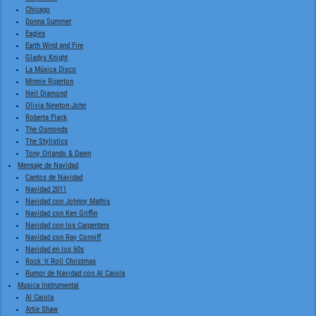
Chicago
Donna Summer
Eagles
Earth Wind and Fire
Gladys Knight
La Música Disco
Minnie Riperton
Neil Diamond
Olivia Newton-John
Roberta Flack
The Osmonds
The Stylistics
Tony Orlando & Dawn
Mensaje de Navidad
Cantos de Navidad
Navidad 2011
Navidad con Johnny Mathis
Navidad con Ken Griffin
Navidad con los Carpenters
Navidad con Ray Conniff
Navidad en los 60s
Rock 'n' Roll Christmas
Rumor de Navidad con Al Caiola
Musica Instrumental
Al Caiola
Artie Shaw