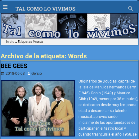
TAL COMO LO VIVIMOS
Inicio
→Etiquetas
Words
Archivo de la etiqueta:
Words
BEE GEES
2018-06-03
Gersio
Originarios de Douglas, capital de
la Isla de Man, los hermanos Barry
(1946), Robin (1949) y Maurice
Gibb (1949, menor por 38 minutos),
se dedicaron desde muy temprana
edad a desarrollar su talento
musical, aprovechando
inicialmente las oportunidades de
participar en el teatro local y
cuando trasncurría el año 1958, se