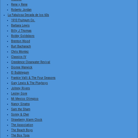
Rene y Rene
Roberto Jordan
La Fabulosa Decada de los 60s
1910 Fruitgum Co.
Barbara Lewis
Billy J Thomas
Bobby Goldsboro
Brenton Wood
Burt Bacharach
Chris Montez
Classics IV
Creedence Clearwater Revival
Dionne Warwick
El Bubblegum
Frankie Valli & The Four Seasons
Gary Lewis & The Playboys
Johnny Rivers
Lesley Gore
Mi Mexico Olimpico
Nancy Sinatra
Sam the Sham
Sonny & Cher
Strawberry Alarm Clock
The Association
The Beach Boys
The Box Tops