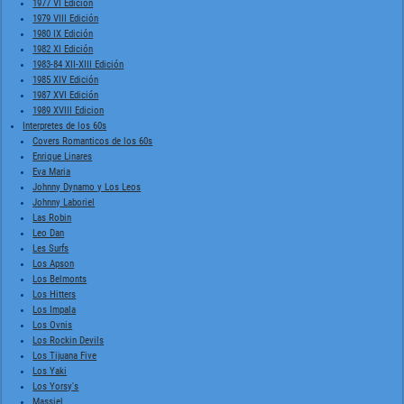
1977 VI Edición
1979 VIII Edición
1980 IX Edición
1982 XI Edición
1983-84 XII-XIII Edición
1985 XIV Edición
1987 XVI Edición
1989 XVIII Edicion
Interpretes de los 60s
Covers Romanticos de los 60s
Enrique Linares
Eva Maria
Johnny Dynamo y Los Leos
Johnny Laboriel
Las Robin
Leo Dan
Les Surfs
Los Apson
Los Belmonts
Los Hitters
Los Impala
Los Ovnis
Los Rockin Devils
Los Tijuana Five
Los Yaki
Los Yorsy's
Massiel