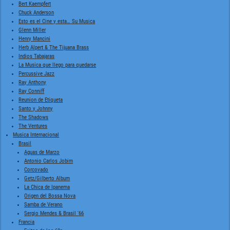
Bert Kaempfert
Chuck Anderson
Esto es el Cine y esta… Su Musica
Glenn Miller
Henry Mancini
Herb Alpert & The Tijuana Brass
Indios Tabajaras
La Musica que llego para quedarse
Percussive Jazz
Ray Anthony
Ray Conniff
Reunion de Etiqueta
Santo y Johnny
The Shadows
The Ventures
Musica Internacional
Brasil
Aguas de Marzo
Antonio Carlos Jobim
Corcovado
Getz/Gilberto Album
La Chica de Ipanema
Origen del Bossa Nova
Samba de Verano
Sergio Mendes & Brasil '66
Francia