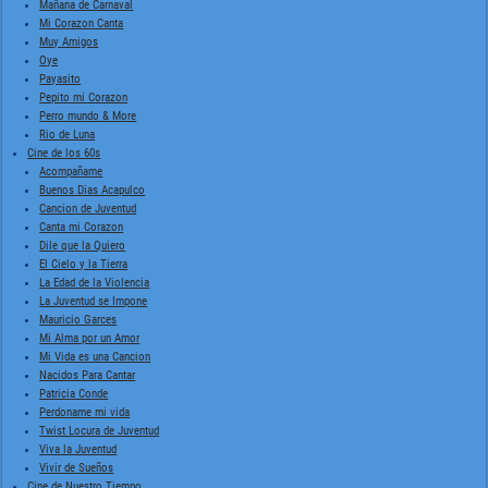
Mañana de Carnaval
Mi Corazon Canta
Muy Amigos
Oye
Payasito
Pepito mi Corazon
Perro mundo & More
Rio de Luna
Cine de los 60s
Acompañame
Buenos Dias Acapulco
Cancion de Juventud
Canta mi Corazon
Dile que la Quiero
El Cielo y la Tierra
La Edad de la Violencia
La Juventud se Impone
Mauricio Garces
Mi Alma por un Amor
Mi Vida es una Cancion
Nacidos Para Cantar
Patricia Conde
Perdoname mi vida
Twist Locura de Juventud
Viva la Juventud
Vivir de Sueños
Cine de Nuestro Tiempo