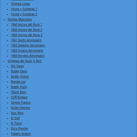
Virginia Lopez
Voces y Guitarras 1
Voces y Guitarras 2
Notitas Musicales
1960 Inicios del Rock 1
1960 Inicios del Rock 2
1960 Inicios del Rock 3
1961 Sexto Aniversario
1962 Septimo Aniversario
1963 Octavo Aniversario
1964 Noveno Aniversario
Orígenes del Rock 'n' Roll
Bill Haley
Bobby Darin
Bobby Vinton
Brenda Lee
Buddy Holly
Chuck Berry
Cliff Richard
Connie Francis
Dodie Stevens
Doo Wop
El Surf
El Twist
Elvis Presley
Frankie Avalon