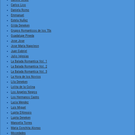
Carlos Lico
Daniela Romo
Emmanuel
Estela Nuñez
Gilda Deneken
Grupos Romanticos de los 70s
Guadalupe Pineda
Jose Jose
Jose Maria Napoleon
Juan Gabriel
Julio Iglesias
La Balada Romantica Vol. 1
La Balada Romantica Vol. 2
La Balada Romantica Vol. 3
La Hora de los Novios
Lila Deneken
Lolita de la Colina
Los Angeles Negros
Los Hermanos Castro
Lucia Mendez
Luis Miguel
Lupita D'Alessio
Lupita Deneken
Manoella Torres
Maria Conchita Alonso
Mocedades