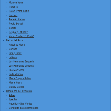
Monica Ygual
Pandora
Rafael Perez Botija
Raphael
Roberto Carlos
Rocio Durcal
Sandro
Sergio y Estibaliz
Victor Yturbe "El Piruli"
Bellas del Rock
Angelica Maria
Corinna
Emily Cranz
Julissa
Las Hermanas Esqueda
Las Hermanas Jimenez
Las Mary Jets
Leda Moreno
Maria Eugenia Rubio
Mayte Gaos
Vianey Valdez
Canciones del Recuerdo
Adios
Apache
Aquellos Ojos Verdes
Concierto para Enamorados