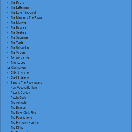
The Doors
The Lettermen
The Lovin' Spoonful
The Mamas & The Papas
The Monkees
The Rascals
The Seekers
The Supremes
The Turtles
The Union Gap
The Vogues
Tommy James
Trini Lopez
La Ola Inglesa
Billy J. Kramer
Chad & Jeremy
Gerry & The Pacemakers
New Vaudeville Band
Peter & Gordon
Petula Clark
The Animals
The Beatles
The Dave Clark Five
The Foundations
The Herman's Hermits
The Kinks