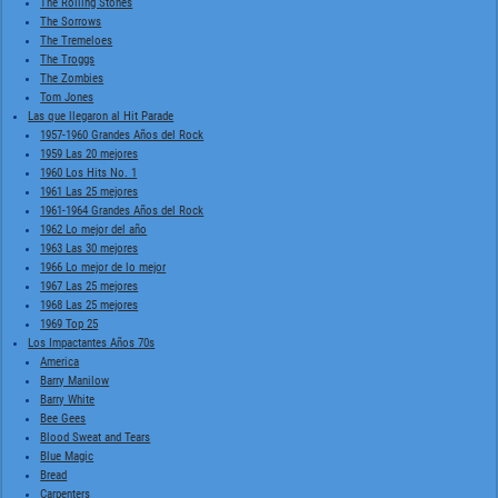
The Rolling Stones
The Sorrows
The Tremeloes
The Troggs
The Zombies
Tom Jones
Las que llegaron al Hit Parade
1957-1960 Grandes Años del Rock
1959 Las 20 mejores
1960 Los Hits No. 1
1961 Las 25 mejores
1961-1964 Grandes Años del Rock
1962 Lo mejor del año
1963 Las 30 mejores
1966 Lo mejor de lo mejor
1967 Las 25 mejores
1968 Las 25 mejores
1969 Top 25
Los Impactantes Años 70s
America
Barry Manilow
Barry White
Bee Gees
Blood Sweat and Tears
Blue Magic
Bread
Carpenters