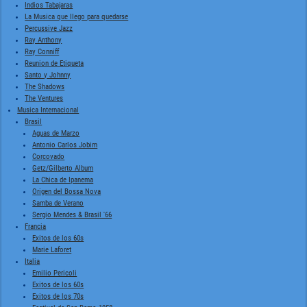
Indios Tabajaras
La Musica que llego para quedarse
Percussive Jazz
Ray Anthony
Ray Conniff
Reunion de Etiqueta
Santo y Johnny
The Shadows
The Ventures
Musica Internacional
Brasil
Aguas de Marzo
Antonio Carlos Jobim
Corcovado
Getz/Gilberto Album
La Chica de Ipanema
Origen del Bossa Nova
Samba de Verano
Sergio Mendes & Brasil '66
Francia
Exitos de los 60s
Marie Laforet
Italia
Emilio Pericoli
Exitos de los 60s
Exitos de los 70s