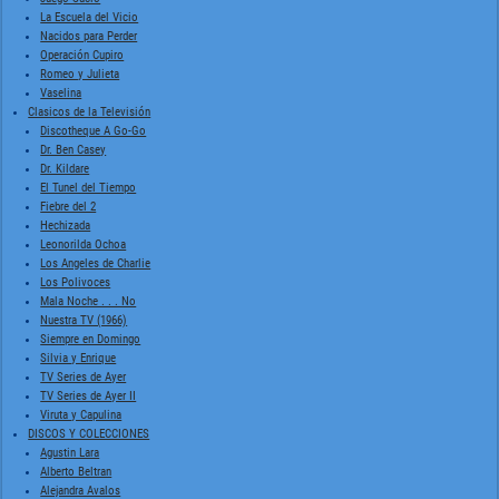
La Escuela del Vicio
Nacidos para Perder
Operación Cupiro
Romeo y Julieta
Vaselina
Clasicos de la Televisión
Discotheque A Go-Go
Dr. Ben Casey
Dr. Kildare
El Tunel del Tiempo
Fiebre del 2
Hechizada
Leonorilda Ochoa
Los Angeles de Charlie
Los Polivoces
Mala Noche . . . No
Nuestra TV (1966)
Siempre en Domingo
Silvia y Enrique
TV Series de Ayer
TV Series de Ayer II
Viruta y Capulina
DISCOS Y COLECCIONES
Agustin Lara
Alberto Beltran
Alejandra Avalos