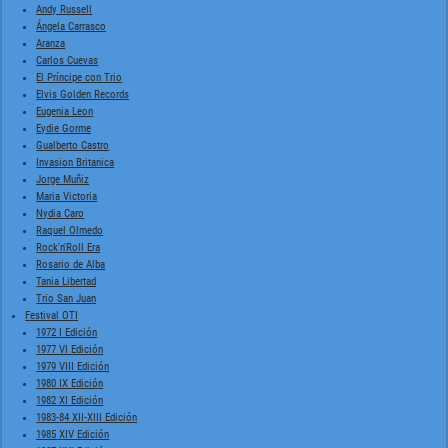
Andy Russell
Ángela Carrasco
Aranza
Carlos Cuevas
El Príncipe con Trio
Elvis Golden Records
Eugenia Leon
Eydie Gorme
Gualberto Castro
Invasion Britanica
Jorge Muñiz
Maria Victoria
Nydia Caro
Raquel Olmedo
Rock'n'Roll Era
Rosario de Alba
Tania Libertad
Trio San Juan
Festival OTI
1972 I Edición
1977 VI Edición
1979 VIII Edición
1980 IX Edición
1982 XI Edición
1983-84 XII-XIII Edición
1985 XIV Edición