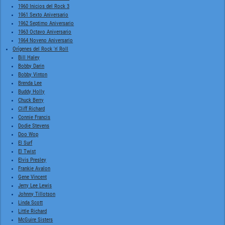
1960 Inicios del Rock 3
1961 Sexto Aniversario
1962 Septimo Aniversario
1963 Octavo Aniversario
1964 Noveno Aniversario
Orígenes del Rock 'n' Roll
Bill Haley
Bobby Darin
Bobby Vinton
Brenda Lee
Buddy Holly
Chuck Berry
Cliff Richard
Connie Francis
Dodie Stevens
Doo Wop
El Surf
El Twist
Elvis Presley
Frankie Avalon
Gene Vincent
Jerry Lee Lewis
Johnny Tillotson
Linda Scott
Little Richard
McGuire Sisters