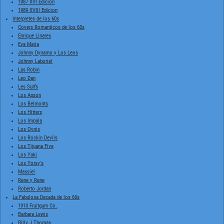
1987 XVI Edición
1989 XVIII Edicion
Interpretes de los 60s
Covers Romanticos de los 60s
Enrique Linares
Eva Maria
Johnny Dynamo y Los Leos
Johnny Laboriel
Las Robin
Leo Dan
Les Surfs
Los Apson
Los Belmonts
Los Hitters
Los Impala
Los Ovnis
Los Rockin Devils
Los Tijuana Five
Los Yaki
Los Yorsy's
Massiel
Rene y Rene
Roberto Jordan
La Fabulosa Decada de los 60s
1910 Fruitgum Co.
Barbara Lewis
Billy J Thomas