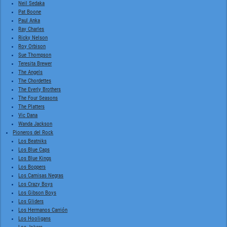
Neil Sedaka
Pat Boone
Paul Anka
Ray Charles
Ricky Nelson
Roy Orbison
Sue Thompson
Teresita Brewer
The Angels
The Chordettes
The Everly Brothers
The Four Seasons
The Platters
Vic Dana
Wanda Jackson
Pioneros del Rock
Los Beatniks
Los Blue Caps
Los Blue Kings
Los Boppers
Los Camisas Negras
Los Crazy Boys
Los Gibson Boys
Los Gliders
Los Hermanos Carrión
Los Hooligans