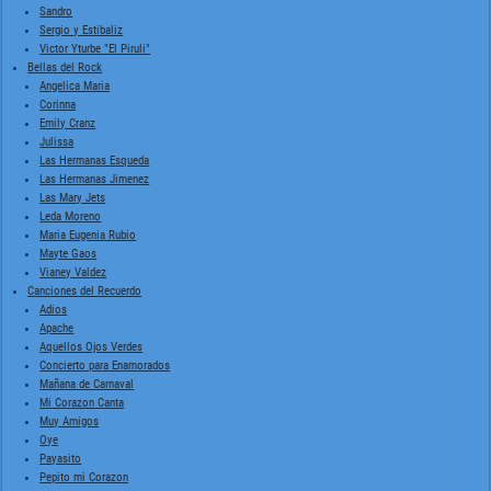
Sandro
Sergio y Estibaliz
Victor Yturbe "El Piruli"
Bellas del Rock
Angelica Maria
Corinna
Emily Cranz
Julissa
Las Hermanas Esqueda
Las Hermanas Jimenez
Las Mary Jets
Leda Moreno
Maria Eugenia Rubio
Mayte Gaos
Vianey Valdez
Canciones del Recuerdo
Adios
Apache
Aquellos Ojos Verdes
Concierto para Enamorados
Mañana de Carnaval
Mi Corazon Canta
Muy Amigos
Oye
Payasito
Pepito mi Corazon