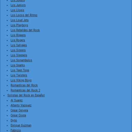
Los Jokers
Los Juniors
Los Llopis
Los Locos del Ritmo
Los Loud Jets
Los Playboys
Los Rebeldes del Rock
Los Rippers
Los Rogers
Los Salvajes
Los Sinners
Los Sleepers
Los Sonambulos
Los Sparks
Los Teen Tops
Los Twisters
Los Viking Boys
Romanticas del Rock
Romanticas del Rock 2
Solistas del Rock en Español
Al Suarez
Alberto Vazquez
Cesar Cervera
Cesar Costa
Dyno
Enrique Guzman
Fabricio