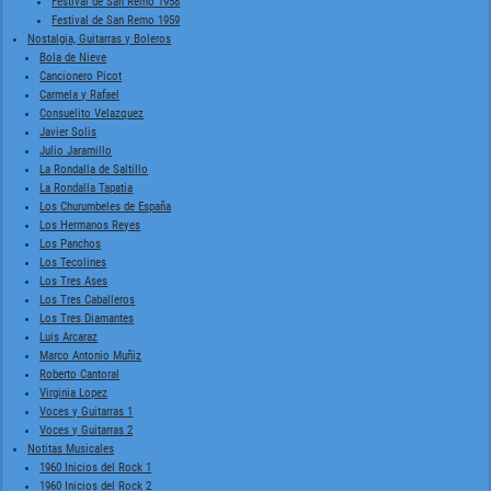
Festival de San Remo 1958
Festival de San Remo 1959
Nostalgia, Guitarras y Boleros
Bola de Nieve
Cancionero Picot
Carmela y Rafael
Consuelito Velazquez
Javier Solis
Julio Jaramillo
La Rondalla de Saltillo
La Rondalla Tapatia
Los Churumbeles de España
Los Hermanos Reyes
Los Panchos
Los Tecolines
Los Tres Ases
Los Tres Caballeros
Los Tres Diamantes
Luis Arcaraz
Marco Antonio Muñiz
Roberto Cantoral
Virginia Lopez
Voces y Guitarras 1
Voces y Guitarras 2
Notitas Musicales
1960 Inicios del Rock 1
1960 Inicios del Rock 2