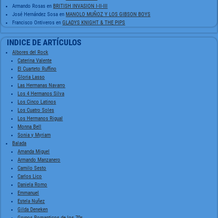
Armando Rosas
en
BRITISH INVASION I-II-III
José Hernández Sosa
en
MANOLO MUÑOZ Y LOS GIBSON BOYS
Francisco Ontiveros
en
GLADYS KNIGHT & THE PIPS
INDICE DE ARTÍCULOS
Albores del Rock
Caterina Valente
El Cuarteto Ruffino
Gloria Lasso
Las Hermanas Navarro
Los 4 Hermanos Silva
Los Cinco Latinos
Los Cuatro Soles
Los Hermanos Rigual
Monna Bell
Sonia y Myriam
Balada
Amanda Miguel
Armando Manzanero
Camilo Sesto
Carlos Lico
Daniela Romo
Emmanuel
Estela Nuñez
Gilda Deneken
Grupos Romanticos de los 70s