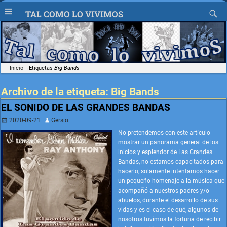
TAL COMO LO VIVIMOS
Inicio
→Etiquetas
Big Bands
Archivo de la etiqueta:
Big Bands
EL SONIDO DE LAS GRANDES BANDAS
2020-09-21
Gersio
No pretendemos con este artículo
mostrar un panorama general de los
inicios y esplendor de Las Grandes
Bandas, no estamos capacitados para
hacerlo, solamente intentamos hacer
un pequeño homenaje a la música que
acompañó a nuestros padres y/o
abuelos, durante el desarrollo de sus
vidas y es el caso de qué, algunos de
nosotros tuvimos la fortuna de recibir