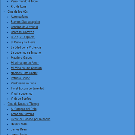
Perro mundo & More
Rio de Luna
Cine de los 60s
Acompañame
Buenos Dias Acapulco
Cancion de Juventud
Canta mi Corazon
Dile que la Quiero
El Cielo y la Tierra
La Edad de la Violencia
La Juventud se Impone
Mauricio Garces
Mi Alma por un Amor
Mi Vida es una Cancion
Nacidos Para Cantar
Patricia Conde
Perdoname mi vida
Twist Locura de Juventud
Viva la Juventud
Vivir de Sueños
Cine de Nuestro Tiempo
Al Compas del Reloj
Amor sin Barreras
Fiebre de Sabado por la noche
Hayley Mills
James Dean
Juego Sucio