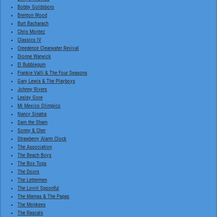
Bobby Goldsboro
Brenton Wood
Burt Bacharach
Chris Montez
Classics IV
Creedence Clearwater Revival
Dionne Warwick
El Bubblegum
Frankie Valli & The Four Seasons
Gary Lewis & The Playboys
Johnny Rivers
Lesley Gore
Mi Mexico Olimpico
Nancy Sinatra
Sam the Sham
Sonny & Cher
Strawberry Alarm Clock
The Association
The Beach Boys
The Box Tops
The Doors
The Lettermen
The Lovin' Spoonful
The Mamas & The Papas
The Monkees
The Rascals