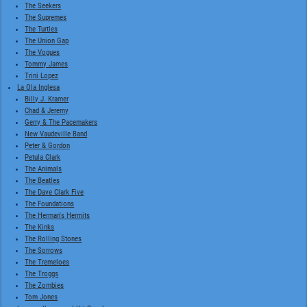
The Seekers
The Supremes
The Turtles
The Union Gap
The Vogues
Tommy James
Trini Lopez
La Ola Inglesa
Billy J. Kramer
Chad & Jeremy
Gerry & The Pacemakers
New Vaudeville Band
Peter & Gordon
Petula Clark
The Animals
The Beatles
The Dave Clark Five
The Foundations
The Herman's Hermits
The Kinks
The Rolling Stones
The Sorrows
The Tremeloes
The Troggs
The Zombies
Tom Jones