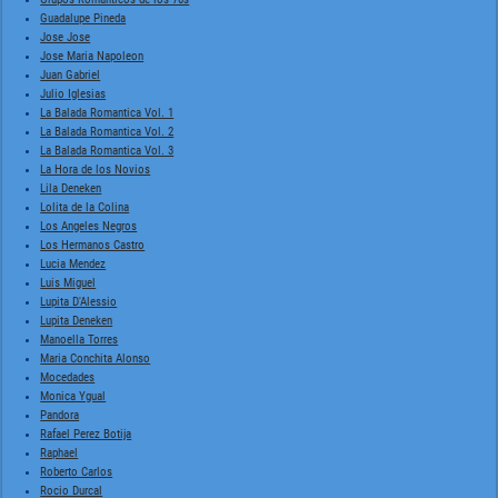
Guadalupe Pineda
Jose Jose
Jose Maria Napoleon
Juan Gabriel
Julio Iglesias
La Balada Romantica Vol. 1
La Balada Romantica Vol. 2
La Balada Romantica Vol. 3
La Hora de los Novios
Lila Deneken
Lolita de la Colina
Los Angeles Negros
Los Hermanos Castro
Lucia Mendez
Luis Miguel
Lupita D'Alessio
Lupita Deneken
Manoella Torres
Maria Conchita Alonso
Mocedades
Monica Ygual
Pandora
Rafael Perez Botija
Raphael
Roberto Carlos
Rocio Durcal