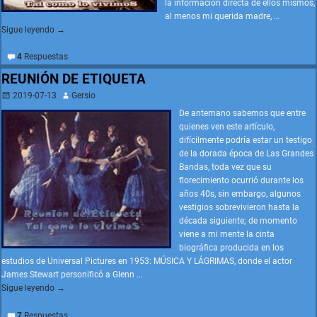
la información directa de ellos mismos,
al menos mi querida madre,
…
Sigue leyendo →
4
Respuestas
REUNIÓN DE ETIQUETA
2019-07-13
Gersio
De antemano sabemos que entre
quienes ven este artículo,
difícilmente podría estar un testigo
de la dorada época de Las Grandes
Bandas, toda vez que su
florecimiento ocurrió durante los
años 40s, sin embargo, algunos
vestigios sobrevivieron hasta la
década siguiente; de momento
viene a mi mente la cinta
biográfica producida en los
estudios de Universal Pictures en 1953: MÚSICA Y LÁGRIMAS, donde el actor
James Stewart personificó a Glenn
…
Sigue leyendo →
7
Respuestas