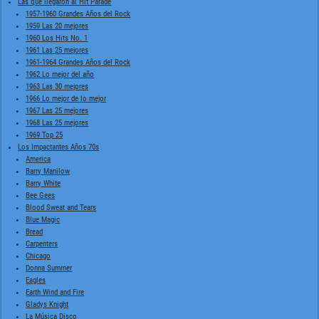
Las que llegaron al Hit Parade
1957-1960 Grandes Años del Rock
1959 Las 20 mejores
1960 Los Hits No. 1
1961 Las 25 mejores
1961-1964 Grandes Años del Rock
1962 Lo mejor del año
1963 Las 30 mejores
1966 Lo mejor de lo mejor
1967 Las 25 mejores
1968 Las 25 mejores
1969 Top 25
Los Impactantes Años 70s
America
Barry Manilow
Barry White
Bee Gees
Blood Sweat and Tears
Blue Magic
Bread
Carpenters
Chicago
Donna Summer
Eagles
Earth Wind and Fire
Gladys Knight
La Música Disco