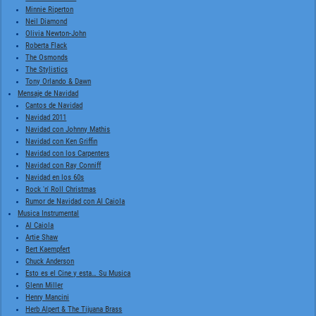
Minnie Riperton
Neil Diamond
Olivia Newton-John
Roberta Flack
The Osmonds
The Stylistics
Tony Orlando & Dawn
Mensaje de Navidad
Cantos de Navidad
Navidad 2011
Navidad con Johnny Mathis
Navidad con Ken Griffin
Navidad con los Carpenters
Navidad con Ray Conniff
Navidad en los 60s
Rock 'n' Roll Christmas
Rumor de Navidad con Al Caiola
Musica Instrumental
Al Caiola
Artie Shaw
Bert Kaempfert
Chuck Anderson
Esto es el Cine y esta… Su Musica
Glenn Miller
Henry Mancini
Herb Alpert & The Tijuana Brass