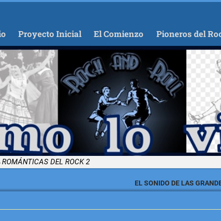
io
Proyecto Inicial
El Comienzo
Pioneros del Ro
→
ROMÁNTICAS DEL ROCK 2
EL SONIDO DE LAS GRAN