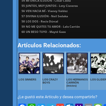
54
MI ÚNICA ILUSIÓN - César Costa
55
JUNTOS, MUY JUNTOS - Lety Cisneros
56
VEN HACIA MÍ - Vianey Valdez
57
DIVINA ILUSIÓN - Neil Sedaka
58
LOS DOS - Rocío Dúrcal
59
NO ME QUITES TU AMOR - Lalo Carrión
60
UN BESO TUYO - Mayté Gaos
Artículos Relacionados:
LOS SINNERS
LOS CRAZY
LOS HERMANOS
LOS GLIDE
BOYS
CARRIÓN
(Inicios)
¿Le gustó este Artículo y desea compartirlo?