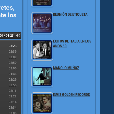
etes,
te los
REUNIÓN DE ETIQUETA
00 / 03:23
ÉXITOS DE ITALIA EN LOS
03:23
AÑOS 60
02:39
02:09
02:50
MANOLO MUÑOZ
03:06
01:46
02:29
02:56
02:16
ELVIS GOLDEN RECORDS
02:22
03:14
03:34
02:08