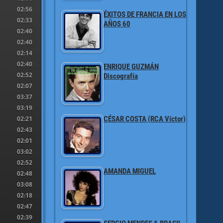
02:56
ÉXITOS DE FRANCIA EN LOS
02:33
AÑOS 60
02:40
02:40
02:14
02:40
ENRIQUE GUZMÁN
02:52
Discografía
02:07
03:37
03:19
02:21
CÉSAR COSTA (RCA Víctor)
02:43
02:01
03:02
02:52
AMANDA MIGUEL
02:48
03:08
02:18
02:47
02:39