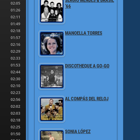
SERGIO MENDES & BRASIL
02:05
’66
01:26
02:11
01:49
02:18
MANOELLA TORRES
01:57
02:16
02:29
02:33
01:53
DISCOTHEQUE A GO-GO
02:44
02:30
02:10
02:23
AL COMPÁS DEL RELOJ
02:56
02:02
02:03
02:18
02:25
SONIA LÓPEZ
01:50