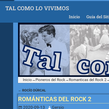
TAL COMO LO VIVIMOS
Inicio
Guía del Sit
Inicio
→
Pioneros del Rock
→
Romanticas del Rock 2
←
ROCÍO DÚRCAL
Navegación de entradas
ROMÁNTICAS DEL ROCK 2
2020-09-13
Gersio