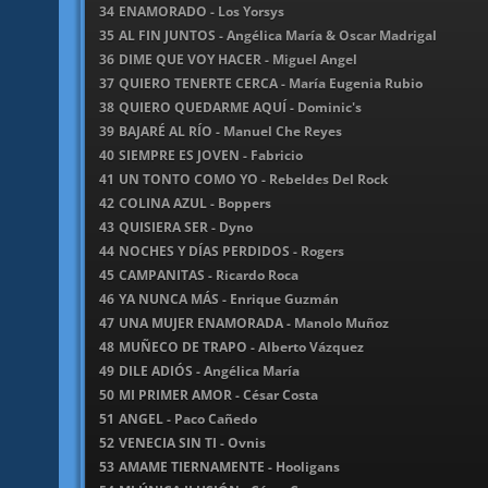
34
ENAMORADO - Los Yorsys
35
AL FIN JUNTOS - Angélica María & Oscar Madrigal
36
DIME QUE VOY HACER - Miguel Angel
37
QUIERO TENERTE CERCA - María Eugenia Rubio
38
QUIERO QUEDARME AQUÍ - Dominic's
39
BAJARÉ AL RÍO - Manuel Che Reyes
40
SIEMPRE ES JOVEN - Fabricio
41
UN TONTO COMO YO - Rebeldes Del Rock
42
COLINA AZUL - Boppers
43
QUISIERA SER - Dyno
44
NOCHES Y DÍAS PERDIDOS - Rogers
45
CAMPANITAS - Ricardo Roca
46
YA NUNCA MÁS - Enrique Guzmán
47
UNA MUJER ENAMORADA - Manolo Muñoz
48
MUÑECO DE TRAPO - Alberto Vázquez
49
DILE ADIÓS - Angélica María
50
MI PRIMER AMOR - César Costa
51
ANGEL - Paco Cañedo
52
VENECIA SIN TI - Ovnis
53
AMAME TIERNAMENTE - Hooligans