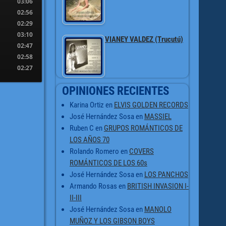
03:06
02:56
02:29
03:10
VIANEY VALDEZ (Trucutú)
02:47
02:58
02:27
OPINIONES RECIENTES
Karina Ortiz
en
ELVIS GOLDEN RECORDS
José Hernández Sosa
en
MASSIEL
Ruben C
en
GRUPOS ROMÁNTICOS DE
LOS AÑOS 70
Rolando Romero
en
COVERS
ROMÁNTICOS DE LOS 60s
José Hernández Sosa
en
LOS PANCHOS
Armando Rosas
en
BRITISH INVASION I-
II-III
José Hernández Sosa
en
MANOLO
MUÑOZ Y LOS GIBSON BOYS