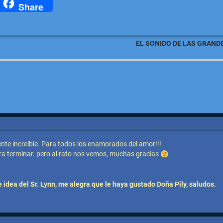
M
Share
EL SONIDO DE LAS GRAN
nte increíble. Para todos los enamorados del amor!!!
ara terminar. pero al rato nos vemos, muchas gracias
idea del Sr. Lynn, me alegra que le haya gustado Doña Pily, saludos.