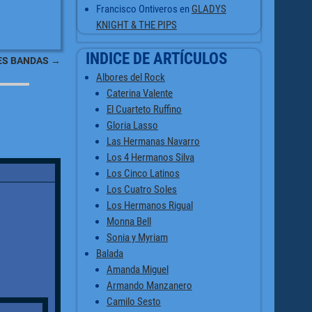
Francisco Ontiveros
en
GLADYS
KNIGHT & THE PIPS
INDICE DE ARTÍCULOS
DES BANDAS
→
Albores del Rock
Caterina Valente
El Cuarteto Ruffino
Gloria Lasso
Las Hermanas Navarro
Los 4 Hermanos Silva
Los Cinco Latinos
Los Cuatro Soles
Los Hermanos Rigual
Monna Bell
Sonia y Myriam
Balada
Amanda Miguel
Armando Manzanero
Camilo Sesto