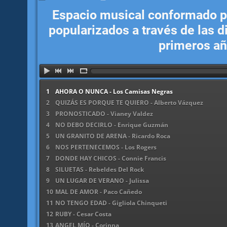
Espacio musical conformado po
popularizados a través de las d
primeros añ
1
AHORA O NUNCA - Los Camisas Negras
2
QUIZÁS ES PORQUE TE QUIERO - Alberto Vázquez
3
PRONOSTICADO - Vianey Valdez
4
NO DEBO DECIRLO - Enrique Guzmán
5
UN GRANITO DE ARENA - Ricardo Roca
6
NOS PERTENECEMOS - Los Rogers
7
DONDE HAY CHICOS - Connie Francis
8
SILUETAS - Rebeldes Del Rock
9
UN LUGAR DE VERANO - Julissa
10
MAL DE AMOR - Paco Cañedo
11
NO TENGO EDAD - Gigliola Chinqueti
12
RUBY - Cesar Costa
13
ANGEL MÍO - Corinna