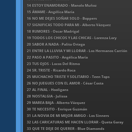
14
ESTOY ENAMORADO - Manolo Muñoz
15
ÁMAME - Angélica María
16
NO ME DEJES SOÑAR SOLO - Boppers
17
SIGNIFICAS TODO PARA MI - Alberto Vázquez
18
RUMORES - Oscar Madrigal
19
TODOS LOS CHICOS Y LAS CHICAS - Lorenza Lory
20
SABOR A NADA - Palito Ortega
21
ENTRE LA LLUVIA Y MI LLORAR - Los Hermanos Carrión
22
PASO A PASITO - Angélica María
23
TUS OJOS - Locos Del Ritmo
24
SR. TRISTE - Ricardo Roca
25
MUCHACHO TRISTE Y SOLITARIO - Teen Tops
26
NO JUEGUES CON EL AMOR - César Costa
27
AL FINAL - Hooligans
28
NOSTALGIA - Julissa
29
MAREA BAJA - Alberto Vázquez
30
TE NECESITO - Enrique Guzmán
31
LA NOVIA DE MI MEJOR AMIGO - Los Sinners
32
LAS CARICATURAS ME HACEN LLORAR - Queta Garay
33
QUE TE DEJE DE QUERER - Blue Diamonds