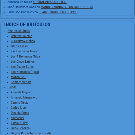
Armando Rosas
en
BRITISH INVASION I-II-III
José Hernández Sosa
en
MANOLO MUÑOZ Y LOS GIBSON BOYS
Francisco Ontiveros
en
GLADYS KNIGHT & THE PIPS
INDICE DE ARTÍCULOS
Albores del Rock
Caterina Valente
El Cuarteto Ruffino
Gloria Lasso
Las Hermanas Navarro
Los 4 Hermanos Silva
Los Cinco Latinos
Los Cuatro Soles
Los Hermanos Rigual
Monna Bell
Sonia y Myriam
Balada
Amanda Miguel
Armando Manzanero
Camilo Sesto
Carlos Lico
Daniela Romo
Emmanuel
Estela Nuñez
Gilda Deneken
Grupos Romanticos de los 70s