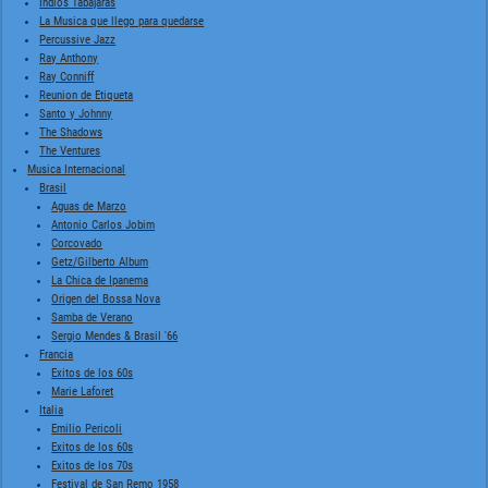
Indios Tabajaras
La Musica que llego para quedarse
Percussive Jazz
Ray Anthony
Ray Conniff
Reunion de Etiqueta
Santo y Johnny
The Shadows
The Ventures
Musica Internacional
Brasil
Aguas de Marzo
Antonio Carlos Jobim
Corcovado
Getz/Gilberto Album
La Chica de Ipanema
Origen del Bossa Nova
Samba de Verano
Sergio Mendes & Brasil '66
Francia
Exitos de los 60s
Marie Laforet
Italia
Emilio Pericoli
Exitos de los 60s
Exitos de los 70s
Festival de San Remo 1958