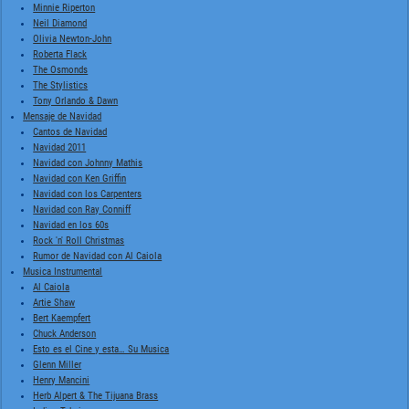
Minnie Riperton
Neil Diamond
Olivia Newton-John
Roberta Flack
The Osmonds
The Stylistics
Tony Orlando & Dawn
Mensaje de Navidad
Cantos de Navidad
Navidad 2011
Navidad con Johnny Mathis
Navidad con Ken Griffin
Navidad con los Carpenters
Navidad con Ray Conniff
Navidad en los 60s
Rock 'n' Roll Christmas
Rumor de Navidad con Al Caiola
Musica Instrumental
Al Caiola
Artie Shaw
Bert Kaempfert
Chuck Anderson
Esto es el Cine y esta… Su Musica
Glenn Miller
Henry Mancini
Herb Alpert & The Tijuana Brass