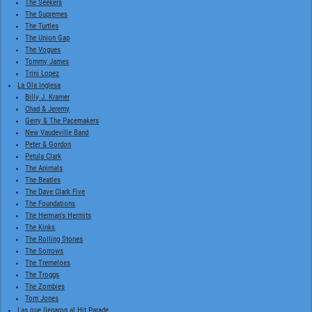
The Seekers
The Supremes
The Turtles
The Union Gap
The Vogues
Tommy James
Trini Lopez
La Ola Inglesa
Billy J. Kramer
Chad & Jeremy
Gerry & The Pacemakers
New Vaudeville Band
Peter & Gordon
Petula Clark
The Animals
The Beatles
The Dave Clark Five
The Foundations
The Herman's Hermits
The Kinks
The Rolling Stones
The Sorrows
The Tremeloes
The Troggs
The Zombies
Tom Jones
Las que llegaron al Hit Parade