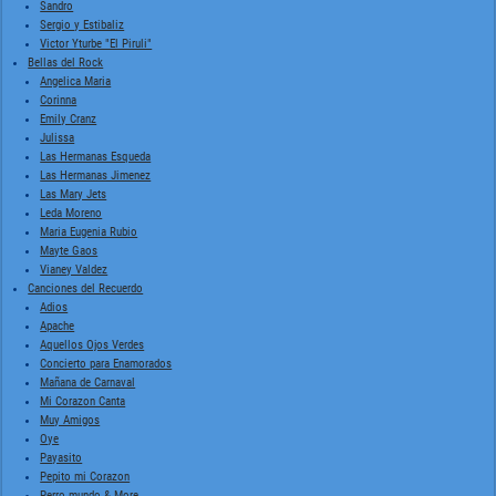
Sandro
Sergio y Estibaliz
Victor Yturbe "El Piruli"
Bellas del Rock
Angelica Maria
Corinna
Emily Cranz
Julissa
Las Hermanas Esqueda
Las Hermanas Jimenez
Las Mary Jets
Leda Moreno
Maria Eugenia Rubio
Mayte Gaos
Vianey Valdez
Canciones del Recuerdo
Adios
Apache
Aquellos Ojos Verdes
Concierto para Enamorados
Mañana de Carnaval
Mi Corazon Canta
Muy Amigos
Oye
Payasito
Pepito mi Corazon
Perro mundo & More