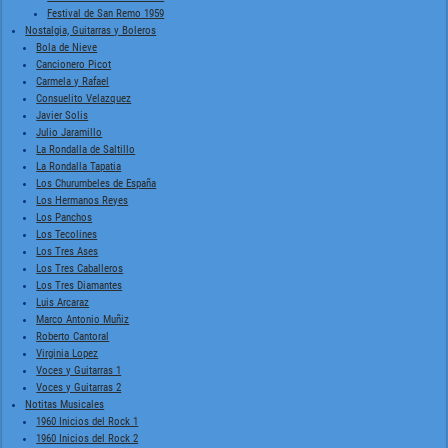
Festival de San Remo 1959
Nostalgia, Guitarras y Boleros
Bola de Nieve
Cancionero Picot
Carmela y Rafael
Consuelito Velazquez
Javier Solis
Julio Jaramillo
La Rondalla de Saltillo
La Rondalla Tapatia
Los Churumbeles de España
Los Hermanos Reyes
Los Panchos
Los Tecolines
Los Tres Ases
Los Tres Caballeros
Los Tres Diamantes
Luis Arcaraz
Marco Antonio Muñiz
Roberto Cantoral
Virginia Lopez
Voces y Guitarras 1
Voces y Guitarras 2
Notitas Musicales
1960 Inicios del Rock 1
1960 Inicios del Rock 2