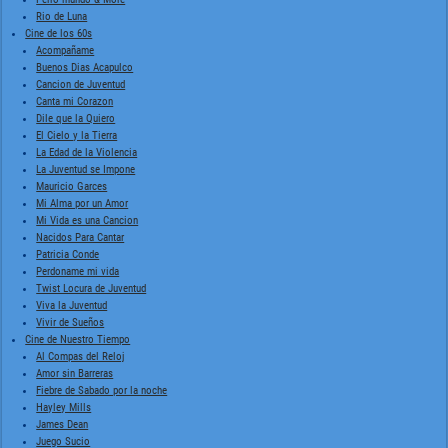
Rio de Luna
Cine de los 60s
Acompañame
Buenos Dias Acapulco
Cancion de Juventud
Canta mi Corazon
Dile que la Quiero
El Cielo y la Tierra
La Edad de la Violencia
La Juventud se Impone
Mauricio Garces
Mi Alma por un Amor
Mi Vida es una Cancion
Nacidos Para Cantar
Patricia Conde
Perdoname mi vida
Twist Locura de Juventud
Viva la Juventud
Vivir de Sueños
Cine de Nuestro Tiempo
Al Compas del Reloj
Amor sin Barreras
Fiebre de Sabado por la noche
Hayley Mills
James Dean
Juego Sucio