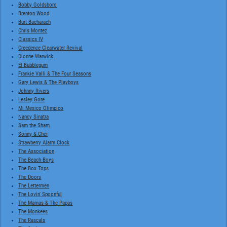
Bobby Goldsboro
Brenton Wood
Burt Bacharach
Chris Montez
Classics IV
Creedence Clearwater Revival
Dionne Warwick
El Bubblegum
Frankie Valli & The Four Seasons
Gary Lewis & The Playboys
Johnny Rivers
Lesley Gore
Mi Mexico Olimpico
Nancy Sinatra
Sam the Sham
Sonny & Cher
Strawberry Alarm Clock
The Association
The Beach Boys
The Box Tops
The Doors
The Lettermen
The Lovin' Spoonful
The Mamas & The Papas
The Monkees
The Rascals