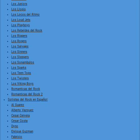
Los Juniors
Los Llopis
Los Locos del Ritmo
Los Loud Jets
Los Playboys
Los Rebeldes del Rock
Los Rippers
Los Rogers
Los Salvajes
Los Sinners
Los Sleepers
Los Sonambulos
Los Sparks
Los Teen Tops
Los Twisters
Los Viking Boys
Romanticas del Rock
Romanticas del Rock 2
Solistas del Rock en Español
Al Suarez
Alberto Vazquez
Cesar Cervera
Cesar Costa
Dyno
Enrique Guzman
Fabricio