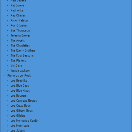
Neil Sedaka
Pat Boone
Paul Anka
Ray Charles
Ricky Nelson
Roy Orbison
Sue Thompson
Teresita Brewer
The Angels
The Chordettes
The Everly Brothers
The Four Seasons
The Platters
Vic Dana
Wanda Jackson
Pioneros del Rock
Los Beatniks
Los Blue Caps
Los Blue Kings
Los Boppers
Los Camisas Negras
Los Crazy Boys
Los Gibson Boys
Los Gliders
Los Hermanos Carrión
Los Hooligans
Los Jokers