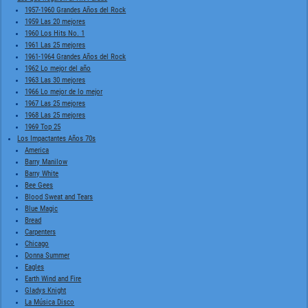
1957-1960 Grandes Años del Rock
1959 Las 20 mejores
1960 Los Hits No. 1
1961 Las 25 mejores
1961-1964 Grandes Años del Rock
1962 Lo mejor del año
1963 Las 30 mejores
1966 Lo mejor de lo mejor
1967 Las 25 mejores
1968 Las 25 mejores
1969 Top 25
Los Impactantes Años 70s
America
Barry Manilow
Barry White
Bee Gees
Blood Sweat and Tears
Blue Magic
Bread
Carpenters
Chicago
Donna Summer
Eagles
Earth Wind and Fire
Gladys Knight
La Música Disco