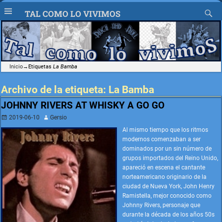
TAL COMO LO VIVIMOS
Inicio
→Etiquetas
La Bamba
Archivo de la etiqueta:
La Bamba
JOHNNY RIVERS AT WHISKY A GO GO
2019-06-10
Gersio
Al mismo tiempo que los ritmos
modernos comenzaban a ser
dominados por un sin número de
grupos importados del Reino Unido,
apareció en escena el cantante
norteamericano originario de la
ciudad de Nueva York, John Henry
Ramistella, mejor conocido como
Johnny Rivers, personaje que
durante la década de los años 50s