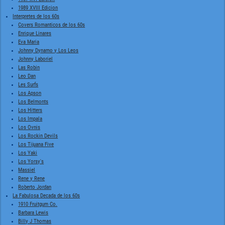
1989 XVIII Edicion
Interpretes de los 60s
Covers Romanticos de los 60s
Enrique Linares
Eva Maria
Johnny Dynamo y Los Leos
Johnny Laboriel
Las Robin
Leo Dan
Les Surfs
Los Apson
Los Belmonts
Los Hitters
Los Impala
Los Ovnis
Los Rockin Devils
Los Tijuana Five
Los Yaki
Los Yorsy's
Massiel
Rene y Rene
Roberto Jordan
La Fabulosa Decada de los 60s
1910 Fruitgum Co.
Barbara Lewis
Billy J Thomas