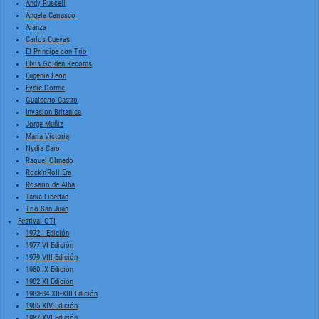
Andy Russell
Ángela Carrasco
Aranza
Carlos Cuevas
El Príncipe con Trio
Elvis Golden Records
Eugenia Leon
Eydie Gorme
Gualberto Castro
Invasion Britanica
Jorge Muñiz
Maria Victoria
Nydia Caro
Raquel Olmedo
Rock'n'Roll Era
Rosario de Alba
Tania Libertad
Trio San Juan
Festival OTI
1972 I Edición
1977 VI Edición
1979 VIII Edición
1980 IX Edición
1982 XI Edición
1983-84 XII-XIII Edición
1985 XIV Edición
1987 XVI Edición