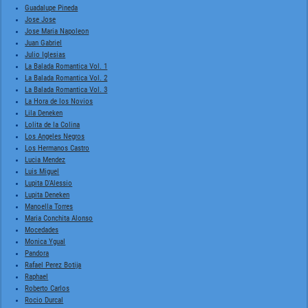
Guadalupe Pineda
Jose Jose
Jose Maria Napoleon
Juan Gabriel
Julio Iglesias
La Balada Romantica Vol. 1
La Balada Romantica Vol. 2
La Balada Romantica Vol. 3
La Hora de los Novios
Lila Deneken
Lolita de la Colina
Los Angeles Negros
Los Hermanos Castro
Lucia Mendez
Luis Miguel
Lupita D'Alessio
Lupita Deneken
Manoella Torres
Maria Conchita Alonso
Mocedades
Monica Ygual
Pandora
Rafael Perez Botija
Raphael
Roberto Carlos
Rocio Durcal