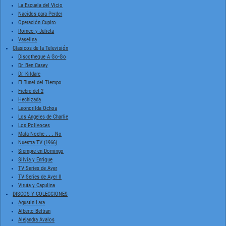
La Escuela del Vicio
Nacidos para Perder
Operación Cupiro
Romeo y Julieta
Vaselina
Clasicos de la Televisión
Discotheque A Go-Go
Dr. Ben Casey
Dr. Kildare
El Tunel del Tiempo
Fiebre del 2
Hechizada
Leonorilda Ochoa
Los Angeles de Charlie
Los Polivoces
Mala Noche . . . No
Nuestra TV (1966)
Siempre en Domingo
Silvia y Enrique
TV Series de Ayer
TV Series de Ayer II
Viruta y Capulina
DISCOS Y COLECCIONES
Agustin Lara
Alberto Beltran
Alejandra Avalos