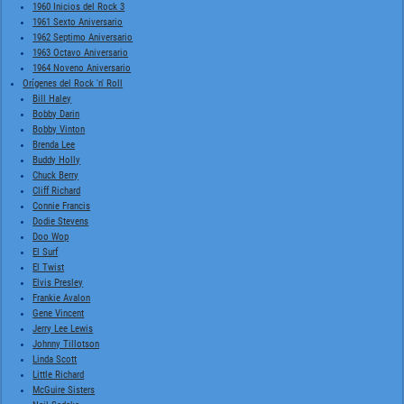
1960 Inicios del Rock 3
1961 Sexto Aniversario
1962 Septimo Aniversario
1963 Octavo Aniversario
1964 Noveno Aniversario
Orígenes del Rock 'n' Roll
Bill Haley
Bobby Darin
Bobby Vinton
Brenda Lee
Buddy Holly
Chuck Berry
Cliff Richard
Connie Francis
Dodie Stevens
Doo Wop
El Surf
El Twist
Elvis Presley
Frankie Avalon
Gene Vincent
Jerry Lee Lewis
Johnny Tillotson
Linda Scott
Little Richard
McGuire Sisters