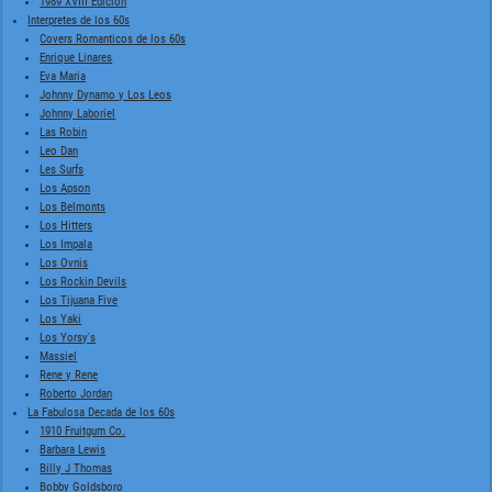
1989 XVIII Edicion
Interpretes de los 60s
Covers Romanticos de los 60s
Enrique Linares
Eva Maria
Johnny Dynamo y Los Leos
Johnny Laboriel
Las Robin
Leo Dan
Les Surfs
Los Apson
Los Belmonts
Los Hitters
Los Impala
Los Ovnis
Los Rockin Devils
Los Tijuana Five
Los Yaki
Los Yorsy's
Massiel
Rene y Rene
Roberto Jordan
La Fabulosa Decada de los 60s
1910 Fruitgum Co.
Barbara Lewis
Billy J Thomas
Bobby Goldsboro