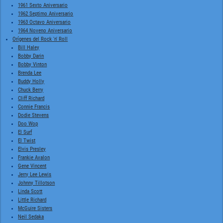
1961 Sexto Aniversario
1962 Septimo Aniversario
1963 Octavo Aniversario
1964 Noveno Aniversario
Orígenes del Rock 'n' Roll
Bill Haley
Bobby Darin
Bobby Vinton
Brenda Lee
Buddy Holly
Chuck Berry
Cliff Richard
Connie Francis
Dodie Stevens
Doo Wop
El Surf
El Twist
Elvis Presley
Frankie Avalon
Gene Vincent
Jerry Lee Lewis
Johnny Tillotson
Linda Scott
Little Richard
McGuire Sisters
Neil Sedaka