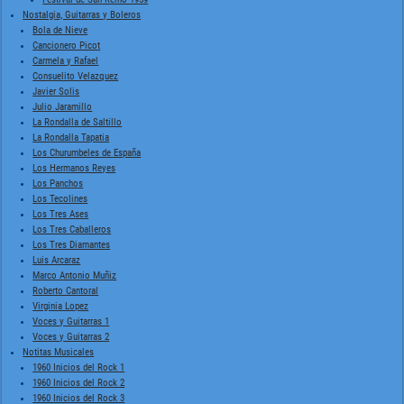
Nostalgia, Guitarras y Boleros
Bola de Nieve
Cancionero Picot
Carmela y Rafael
Consuelito Velazquez
Javier Solis
Julio Jaramillo
La Rondalla de Saltillo
La Rondalla Tapatia
Los Churumbeles de España
Los Hermanos Reyes
Los Panchos
Los Tecolines
Los Tres Ases
Los Tres Caballeros
Los Tres Diamantes
Luis Arcaraz
Marco Antonio Muñiz
Roberto Cantoral
Virginia Lopez
Voces y Guitarras 1
Voces y Guitarras 2
Notitas Musicales
1960 Inicios del Rock 1
1960 Inicios del Rock 2
1960 Inicios del Rock 3