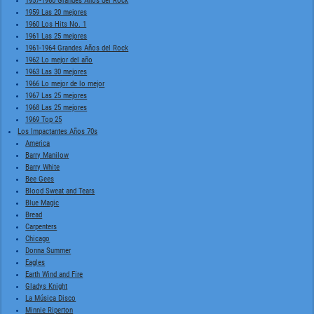
1957-1960 Grandes Años del Rock
1959 Las 20 mejores
1960 Los Hits No. 1
1961 Las 25 mejores
1961-1964 Grandes Años del Rock
1962 Lo mejor del año
1963 Las 30 mejores
1966 Lo mejor de lo mejor
1967 Las 25 mejores
1968 Las 25 mejores
1969 Top 25
Los Impactantes Años 70s
America
Barry Manilow
Barry White
Bee Gees
Blood Sweat and Tears
Blue Magic
Bread
Carpenters
Chicago
Donna Summer
Eagles
Earth Wind and Fire
Gladys Knight
La Música Disco
Minnie Riperton