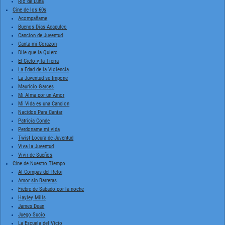
Rio de Luna
Cine de los 60s
Acompañame
Buenos Dias Acapulco
Cancion de Juventud
Canta mi Corazon
Dile que la Quiero
El Cielo y la Tierra
La Edad de la Violencia
La Juventud se Impone
Mauricio Garces
Mi Alma por un Amor
Mi Vida es una Cancion
Nacidos Para Cantar
Patricia Conde
Perdoname mi vida
Twist Locura de Juventud
Viva la Juventud
Vivir de Sueños
Cine de Nuestro Tiempo
Al Compas del Reloj
Amor sin Barreras
Fiebre de Sabado por la noche
Hayley Mills
James Dean
Juego Sucio
La Escuela del Vicio