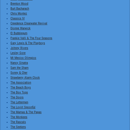
Brenton Wood
Burt Bacharach
Chris Montez
Classics IV
Creedence Clearwater Revival
Dionne Warwick
El Bubblegum
Frankie Valli & The Four Seasons
Gary Lewis & The Playboys
Johnny Rivers
Lesley Gore
Mi Mexico Olimpico
Nancy Sinatra
Sam the Sham
Sonny & Cher
Strawberry Alarm Clock
The Association
The Beach Boys
The Box Tops
The Doors
The Lettermen
The Lovin' Spoonful
The Mamas & The Papas
The Monkees
The Rascals
The Seekers