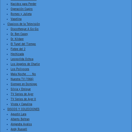
Nacidos para Perder
Operación Cupiro
Romeo y Julieta
Vaselina
Clasicos de la Televisión
Discotheque A Go-Go
Dr. Ben Casey
Dr. Kildare
El Tunel del Tiempo
Fiebre del 2
Hechizada
Leonorilda Ochoa
Los Angeles de Charlie
Los Polivoces
Mala Noche . . . No
Nuestra TV (1966)
Siempre en Domingo
Silvia y Enrique
TV Series de Ayer
TV Series de Ayer II
Viruta y Capulina
DISCOS Y COLECCIONES
Agustin Lara
Alberto Beltran
Alejandra Avalos
Andy Russell