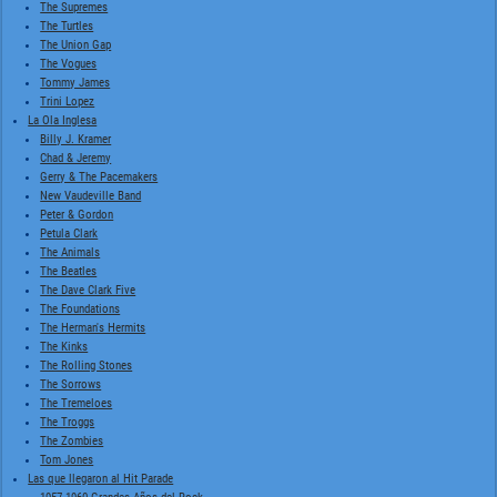
The Supremes
The Turtles
The Union Gap
The Vogues
Tommy James
Trini Lopez
La Ola Inglesa
Billy J. Kramer
Chad & Jeremy
Gerry & The Pacemakers
New Vaudeville Band
Peter & Gordon
Petula Clark
The Animals
The Beatles
The Dave Clark Five
The Foundations
The Herman's Hermits
The Kinks
The Rolling Stones
The Sorrows
The Tremeloes
The Troggs
The Zombies
Tom Jones
Las que llegaron al Hit Parade