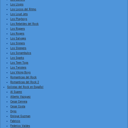
Los Llopis
Los Locos del Ritmo
Los Loud Jets
Los Playboys
Los Rebeldes del Rock
Los Rippers
Los Rogers
Los Salvajes
Los Sinners
Los Sleepers
Los Sonambulos
Los Sparks
Los Teen Tops
Los Twisters
Los Viking Boys
Romanticas del Rock
Romanticas del Rock 2
Solistas del Rock en Español
Al Suarez
Alberto Vazquez
Cesar Cervera
Cesar Costa
Dyno
Enrique Guzman
Fabricio
Federico Valdes