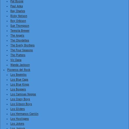
Pat Boone
Paul Anka
Ray Charles
Ricky Nelson
Roy Orbison
Sue Thompson
Teresita Brewer
The Angels
The Chordettes
The Everly Brothers
The Four Seasons
The Platters
Vic Dana
Wanda Jackson
Pioneros del Rock
Los Beatniks
Los Blue Caps
Los Blue Kings
Los Boppers
Los Camisas Negras
Los Crazy Boys
Los Gibson Boys
Los Gliders
Los Hermanos Carrión
Los Hooligans
Los Jokers
Los Juniors