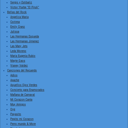
Sergio y Estibaliz
Victor Yturbe "El Piruli"
Bellas del Rock
Angelica Maria
Corinna
Emily Cranz
Julissa
Las Hermanas Esqueda
Las Hermanas Jimenez
Las Mary Jets
Leda Moreno
Maria Eugenia Rubio
Mayte Gaos
Vianey Valdez
Canciones del Recuerdo
Adios
Apache
Aquellos Ojos Verdes
Concierto para Enamorados
Mañana de Carnaval
Mi Corazon Canta
Muy Amigos
Oye
Payasito
Pepito mi Corazon
Perro mundo & More