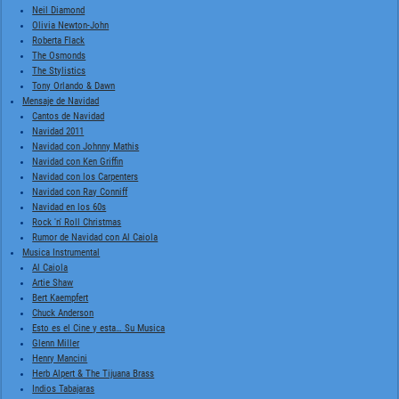
Neil Diamond
Olivia Newton-John
Roberta Flack
The Osmonds
The Stylistics
Tony Orlando & Dawn
Mensaje de Navidad
Cantos de Navidad
Navidad 2011
Navidad con Johnny Mathis
Navidad con Ken Griffin
Navidad con los Carpenters
Navidad con Ray Conniff
Navidad en los 60s
Rock 'n' Roll Christmas
Rumor de Navidad con Al Caiola
Musica Instrumental
Al Caiola
Artie Shaw
Bert Kaempfert
Chuck Anderson
Esto es el Cine y esta… Su Musica
Glenn Miller
Henry Mancini
Herb Alpert & The Tijuana Brass
Indios Tabajaras