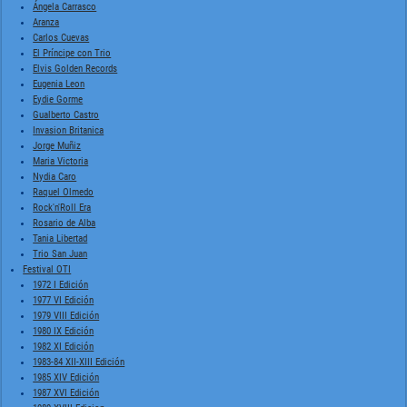
Ángela Carrasco
Aranza
Carlos Cuevas
El Príncipe con Trio
Elvis Golden Records
Eugenia Leon
Eydie Gorme
Gualberto Castro
Invasion Britanica
Jorge Muñiz
Maria Victoria
Nydia Caro
Raquel Olmedo
Rock'n'Roll Era
Rosario de Alba
Tania Libertad
Trio San Juan
Festival OTI
1972 I Edición
1977 VI Edición
1979 VIII Edición
1980 IX Edición
1982 XI Edición
1983-84 XII-XIII Edición
1985 XIV Edición
1987 XVI Edición