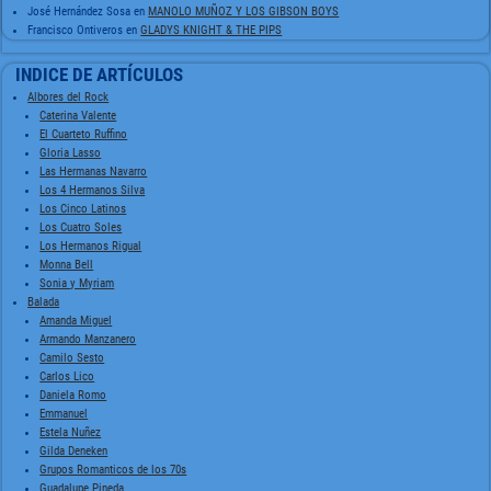
José Hernández Sosa
en
MANOLO MUÑOZ Y LOS GIBSON BOYS
Francisco Ontiveros
en
GLADYS KNIGHT & THE PIPS
INDICE DE ARTÍCULOS
Albores del Rock
Caterina Valente
El Cuarteto Ruffino
Gloria Lasso
Las Hermanas Navarro
Los 4 Hermanos Silva
Los Cinco Latinos
Los Cuatro Soles
Los Hermanos Rigual
Monna Bell
Sonia y Myriam
Balada
Amanda Miguel
Armando Manzanero
Camilo Sesto
Carlos Lico
Daniela Romo
Emmanuel
Estela Nuñez
Gilda Deneken
Grupos Romanticos de los 70s
Guadalupe Pineda