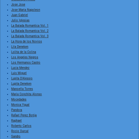
Jose Jose
Jose Maria Napoleon
Juan Gabriel
Julio Iglesias
La Balada Romantica Vol. 1
La Balada Romantica Vol. 2
La Balada Romantica Vol. 3
La Hora de los Novios
Lila Deneken
Lolita de la Colina
Los Angeles Negros
Los Hermanos Castro
Lucia Mendez
Luis Miguel
Lupita D'Alessio
Lupita Deneken
Manoella Torres
Maria Conchita Alonso
Mocedades
Monica Ygual
Pandora
Rafael Perez Botija
Raphael
Roberto Carlos
Rocio Durcal
Sandro