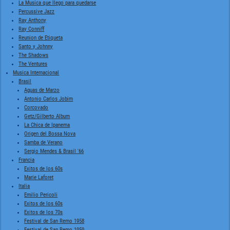
La Musica que llego para quedarse
Percussive Jazz
Ray Anthony
Ray Conniff
Reunion de Etiqueta
Santo y Johnny
The Shadows
The Ventures
Musica Internacional
Brasil
Aguas de Marzo
Antonio Carlos Jobim
Corcovado
Getz/Gilberto Album
La Chica de Ipanema
Origen del Bossa Nova
Samba de Verano
Sergio Mendes & Brasil '66
Francia
Exitos de los 60s
Marie Laforet
Italia
Emilio Pericoli
Exitos de los 60s
Exitos de los 70s
Festival de San Remo 1958
Festival de San Remo 1959