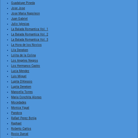
Guadalupe Pineda
Jose Jose
Jose Maria Napoleon
Juan Gabriel
Julio Iglesias
La Balada Romantica Vol. 1
La Balada Romantica Vol. 2
La Balada Romantica Vol. 3
La Hora de los Novios
Lila Deneken
Lolita de la Colina
Los Angeles Negros
Los Hermanos Castro
Lucia Mendez
Luis Miguel
Lupita D'Alessio
Lupita Deneken
Manoella Torres
Maria Conchita Alonso
Mocedades
Monica Ygual
Pandora
Rafael Perez Botija
Raphael
Roberto Carlos
Rocio Durcal