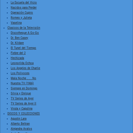
La Escuela del Vicio
Nacidos para Perder
Operación Cupiro
Romeo y Julieta
Vaselina
Clasicos de la Televisión
Discotheque A Go-Go
Dr. Ben Casey
Dr. Kildare
El Tunel del Tiempo
Fiebre del 2
Hechizada
Leonorilda Ochoa
Los Angeles de Charlie
Los Polivoces
Mala Noche . . . No
Nuestra TV (1966)
Siempre en Domingo
Silvia y Enrique
TV Series de Ayer
TV Series de Ayer II
Viruta y Capulina
DISCOS Y COLECCIONES
Agustin Lara
Alberto Beltran
Alejandra Avalos