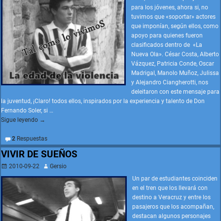
para los jóvenes, ahora si, no
tuvimos que «soportar» actores
que imponían, según ellos, como
apoyo para quienes fueron
clasificados dentro de «La
Nueva Ola». César Costa, Alberto
Vázquez, Patricia Conde, Oscar
Madrigal, Manolo Muñoz, Julissa
y Alejandro Ciangherotti, nos
deleitaron con este mensaje para
la juventud, ¡Claro! todos ellos, inspirados por la experiencia y talento de Don
Fernando Soler, si
…
Sigue leyendo →
2
Respuestas
VIVIR DE SUEÑOS
2010-09-22
Gersio
Un par de estudiantes coinciden
en el tren que los llevará con
destino a Veracruz y entre los
pasajeros que los acompañan,
destacan algunos personajes