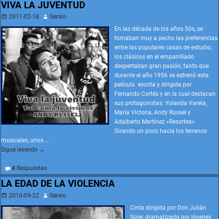
VIVA LA JUVENTUD
2011-02-18
Gersio
En las década de los años 50s, se
tomaban muy a pecho las preferencias
entre las populares casas de estudio,
los clásicos en el emparrillado
despertaban gran pasión, tanto que
durante el año 1956 se estrenó esta
película escrita y dirigida por
Fernando Cortés y en la cual destacan
sus protagonistas: Yolanda Varela,
María Victoria, Andy Russel y
Adalberto Martínez «Resortes».
Girando un poco hacia los terrenos
musicales, unos
…
Sigue leyendo →
4
Respuestas
LA EDAD DE LA VIOLENCIA
2010-09-22
Gersio
Cinta dirigida por Don Julián
Soler, dramatizada por jóvenes