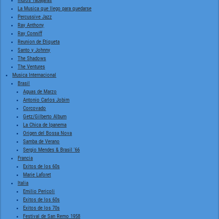
Indios Tabajaras
La Musica que llego para quedarse
Percussive Jazz
Ray Anthony
Ray Conniff
Reunion de Etiqueta
Santo y Johnny
The Shadows
The Ventures
Musica Internacional
Brasil
Aguas de Marzo
Antonio Carlos Jobim
Corcovado
Getz/Gilberto Album
La Chica de Ipanema
Origen del Bossa Nova
Samba de Verano
Sergio Mendes & Brasil '66
Francia
Exitos de los 60s
Marie Laforet
Italia
Emilio Pericoli
Exitos de los 60s
Exitos de los 70s
Festival de San Remo 1958