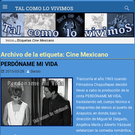
TAL COMO LO VIVIMOS
Inicio
→Etiquetas
Cine Mexicano
Archivo de la etiqueta:
Cine Mexicano
PERDÓNAME MI VIDA
2015-03-28
Gersio
Trancurría el año 1965 cuando
Filmadora Chapultepec decidió
llevar a cabo la producción de la
cinta PERDÓNAME MI VIDA,
trasladando set, cuerpo técnico e
integrantes del elenco al puerto de
Acapulco, en donde, bajo la
dirección de Miguel M. Delgado,
Angélica María y Alberto Vázquez
estelarizan la comedia romántica,