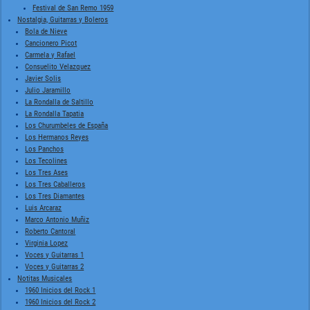
Festival de San Remo 1959
Nostalgia, Guitarras y Boleros
Bola de Nieve
Cancionero Picot
Carmela y Rafael
Consuelito Velazquez
Javier Solis
Julio Jaramillo
La Rondalla de Saltillo
La Rondalla Tapatia
Los Churumbeles de España
Los Hermanos Reyes
Los Panchos
Los Tecolines
Los Tres Ases
Los Tres Caballeros
Los Tres Diamantes
Luis Arcaraz
Marco Antonio Muñiz
Roberto Cantoral
Virginia Lopez
Voces y Guitarras 1
Voces y Guitarras 2
Notitas Musicales
1960 Inicios del Rock 1
1960 Inicios del Rock 2