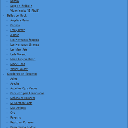
Sandro
Sergio y Estibaliz
Victor Yturbe "El Piruli"
Bellas del Rock
Angelica Maria
Corinna
Emily Cranz
Julissa
Las Hermanas Esqueda
Las Hermanas Jimenez
Las Mary Jets
Leda Moreno
Maria Eugenia Rubio
Mayte Gaos
Vianey Valdez
Canciones del Recuerdo
Adios
Apache
Aquellos Ojos Verdes
Concierto para Enamorados
Mañana de Carnaval
Mi Corazon Canta
Muy Amigos
Oye
Payasito
Pepito mi Corazon
Perro mundo & More