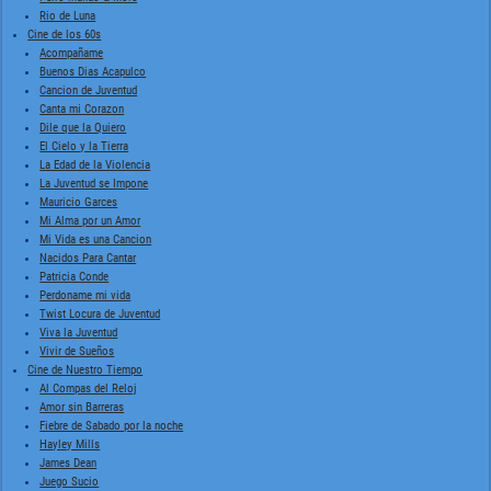
Rio de Luna
Cine de los 60s
Acompañame
Buenos Dias Acapulco
Cancion de Juventud
Canta mi Corazon
Dile que la Quiero
El Cielo y la Tierra
La Edad de la Violencia
La Juventud se Impone
Mauricio Garces
Mi Alma por un Amor
Mi Vida es una Cancion
Nacidos Para Cantar
Patricia Conde
Perdoname mi vida
Twist Locura de Juventud
Viva la Juventud
Vivir de Sueños
Cine de Nuestro Tiempo
Al Compas del Reloj
Amor sin Barreras
Fiebre de Sabado por la noche
Hayley Mills
James Dean
Juego Sucio