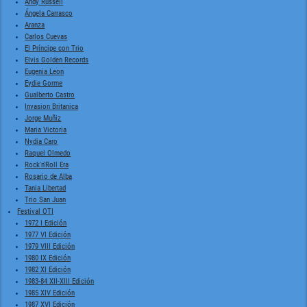
Andy Russell
Ángela Carrasco
Aranza
Carlos Cuevas
El Príncipe con Trio
Elvis Golden Records
Eugenia Leon
Eydie Gorme
Gualberto Castro
Invasion Britanica
Jorge Muñiz
Maria Victoria
Nydia Caro
Raquel Olmedo
Rock'n'Roll Era
Rosario de Alba
Tania Libertad
Trio San Juan
Festival OTI
1972 I Edición
1977 VI Edición
1979 VIII Edición
1980 IX Edición
1982 XI Edición
1983-84 XII-XIII Edición
1985 XIV Edición
1987 XVI Edición