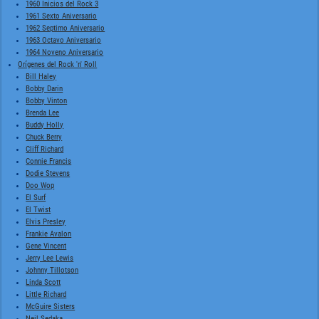
1960 Inicios del Rock 3
1961 Sexto Aniversario
1962 Septimo Aniversario
1963 Octavo Aniversario
1964 Noveno Aniversario
Orígenes del Rock 'n' Roll
Bill Haley
Bobby Darin
Bobby Vinton
Brenda Lee
Buddy Holly
Chuck Berry
Cliff Richard
Connie Francis
Dodie Stevens
Doo Wop
El Surf
El Twist
Elvis Presley
Frankie Avalon
Gene Vincent
Jerry Lee Lewis
Johnny Tillotson
Linda Scott
Little Richard
McGuire Sisters
Neil Sedaka