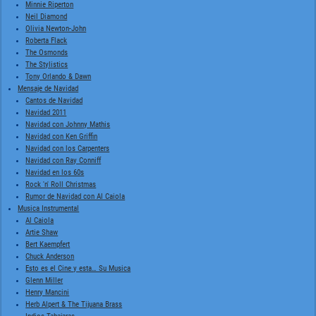
Minnie Riperton
Neil Diamond
Olivia Newton-John
Roberta Flack
The Osmonds
The Stylistics
Tony Orlando & Dawn
Mensaje de Navidad
Cantos de Navidad
Navidad 2011
Navidad con Johnny Mathis
Navidad con Ken Griffin
Navidad con los Carpenters
Navidad con Ray Conniff
Navidad en los 60s
Rock 'n' Roll Christmas
Rumor de Navidad con Al Caiola
Musica Instrumental
Al Caiola
Artie Shaw
Bert Kaempfert
Chuck Anderson
Esto es el Cine y esta… Su Musica
Glenn Miller
Henry Mancini
Herb Alpert & The Tijuana Brass