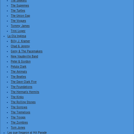
The Seekers
The Supremes
The Turtles
The Union Gap
The Vogues
Tommy James
Trini Lopez
La Ola Inglesa
Billy J. Kramer
Chad & Jeremy
Gerry & The Pacemakers
New Vaudeville Band
Peter & Gordon
Petula Clark
The Animals
The Beatles
The Dave Clark Five
The Foundations
The Herman's Hermits
The Kinks
The Rolling Stones
The Sorrows
The Tremeloes
The Troggs
The Zombies
Tom Jones
Las que llegaron al Hit Parade