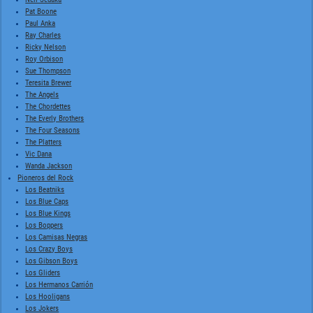
Pat Boone
Paul Anka
Ray Charles
Ricky Nelson
Roy Orbison
Sue Thompson
Teresita Brewer
The Angels
The Chordettes
The Everly Brothers
The Four Seasons
The Platters
Vic Dana
Wanda Jackson
Pioneros del Rock
Los Beatniks
Los Blue Caps
Los Blue Kings
Los Boppers
Los Camisas Negras
Los Crazy Boys
Los Gibson Boys
Los Gliders
Los Hermanos Carrión
Los Hooligans
Los Jokers