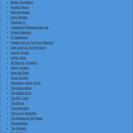
Bobby Goldsboro
Brenton Wood
Burt Bacharach
Chris Montez
Classics IV
Creedence Clearwater Revival
Dionne Warwick
El Bubblegum
Frankie Valli & The Four Seasons
Gary Lewis & The Playboys
Johnny Rivers
Lesley Gore
Mi Mexico Olimpico
Nancy Sinatra
Sam the Sham
Sonny & Cher
Strawberry Alarm Clock
The Association
The Beach Boys
The Box Tops
The Doors
The Lettermen
The Lovin' Spoonful
The Mamas & The Papas
The Monkees
The Rascals