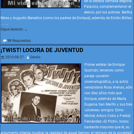
de la belleza llamada Begoña
Palacios, complementaron el
elenco, por los actores Bertha
Moss y Augusto Benedico (como los padres de Enrique), además de Emilio Brillas
. . .
…
Sigue leyendo →
10
Respuestas
¡TWIST! LOCURA DE JUVENTUD
2010-08-27
Gersio
Primer estelar de Enrique
Guzmán, teniendo como
pareja «juvenil»
cinematográfica, a la actriz
venezolana Rosa Arenas, sólo
con diez años más que
Enrique, además de María
Eugenia San Martín y sus tres
«jóvenes» amigos: Elmo
Michel, Arturo Cobo y Freddy
Fernández «El Pichi», todos
bastante mayores que él, su
argumento intenta mostrar la realidad de aquel tiempo, el rechazo de la sociedad