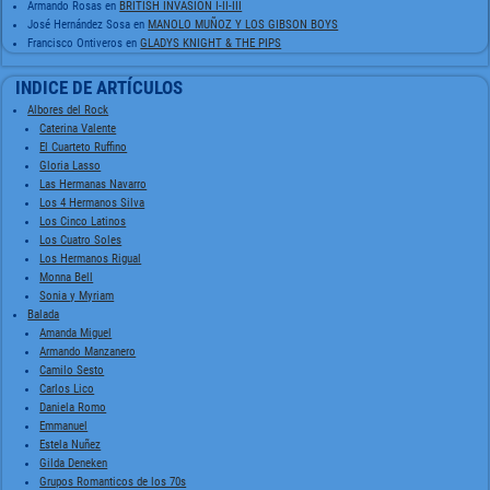
Armando Rosas
en
BRITISH INVASION I-II-III
José Hernández Sosa
en
MANOLO MUÑOZ Y LOS GIBSON BOYS
Francisco Ontiveros
en
GLADYS KNIGHT & THE PIPS
INDICE DE ARTÍCULOS
Albores del Rock
Caterina Valente
El Cuarteto Ruffino
Gloria Lasso
Las Hermanas Navarro
Los 4 Hermanos Silva
Los Cinco Latinos
Los Cuatro Soles
Los Hermanos Rigual
Monna Bell
Sonia y Myriam
Balada
Amanda Miguel
Armando Manzanero
Camilo Sesto
Carlos Lico
Daniela Romo
Emmanuel
Estela Nuñez
Gilda Deneken
Grupos Romanticos de los 70s