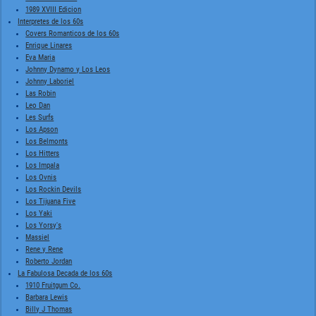
1989 XVIII Edicion
Interpretes de los 60s
Covers Romanticos de los 60s
Enrique Linares
Eva Maria
Johnny Dynamo y Los Leos
Johnny Laboriel
Las Robin
Leo Dan
Les Surfs
Los Apson
Los Belmonts
Los Hitters
Los Impala
Los Ovnis
Los Rockin Devils
Los Tijuana Five
Los Yaki
Los Yorsy's
Massiel
Rene y Rene
Roberto Jordan
La Fabulosa Decada de los 60s
1910 Fruitgum Co.
Barbara Lewis
Billy J Thomas