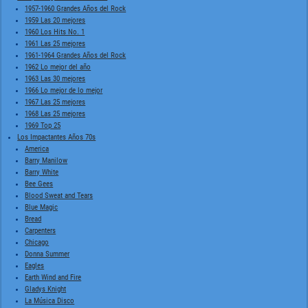
1957-1960 Grandes Años del Rock
1959 Las 20 mejores
1960 Los Hits No. 1
1961 Las 25 mejores
1961-1964 Grandes Años del Rock
1962 Lo mejor del año
1963 Las 30 mejores
1966 Lo mejor de lo mejor
1967 Las 25 mejores
1968 Las 25 mejores
1969 Top 25
Los Impactantes Años 70s
America
Barry Manilow
Barry White
Bee Gees
Blood Sweat and Tears
Blue Magic
Bread
Carpenters
Chicago
Donna Summer
Eagles
Earth Wind and Fire
Gladys Knight
La Música Disco