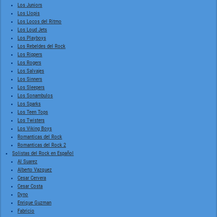
Los Juniors
Los Llopis
Los Locos del Ritmo
Los Loud Jets
Los Playboys
Los Rebeldes del Rock
Los Rippers
Los Rogers
Los Salvajes
Los Sinners
Los Sleepers
Los Sonambulos
Los Sparks
Los Teen Tops
Los Twisters
Los Viking Boys
Romanticas del Rock
Romanticas del Rock 2
Solistas del Rock en Español
Al Suarez
Alberto Vazquez
Cesar Cervera
Cesar Costa
Dyno
Enrique Guzman
Fabricio