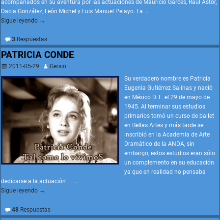
acompañados en su aventura por las actuaciones de Mauricio Garcés, Raúl Astor,
Dacia González, León Michel y Luis Manuel Pelayo. La
…
Sigue leyendo →
3
Respuestas
PATRICIA CONDE
2011-05-29
Gersio
Su verdadero nombre es Patricia
Eugenia Gutiérrez Salinas y nació
en México D. F. el 29 de mayo de
1945. Al terminar sus estudios
primarios tomó un curso de ballet
en Bellas Artes y más tarde se
inscribió en la Academia de Arte
Dramático de la ANDA, sin
embargo, estos estudios eran sólo
un complemento en su educación
ya que en realidad no pensaba
dedicarse a la actuación . .
…
Sigue leyendo →
48
Respuestas