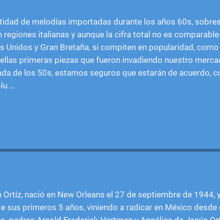
tidad de melodías importadas durante los años 60s, sobre
 regiones italianas y aunque la cifra total no es comparable
s Unidos y Gran Bretaña, si compiten en popularidad, como
llas primeras piezas que fueron invadiendo nuestro mercad
écada de los 50s, estamos seguros que estarán de acuerdo, c
blu
…
Ortíz, nació en New Orleans el 27 de septiembre de 1944, y 
e sus primeros 5 años, viniendo a radicar en México desde
s. padres Arnold Frederick Hartman y Angélica de Jesús Ort