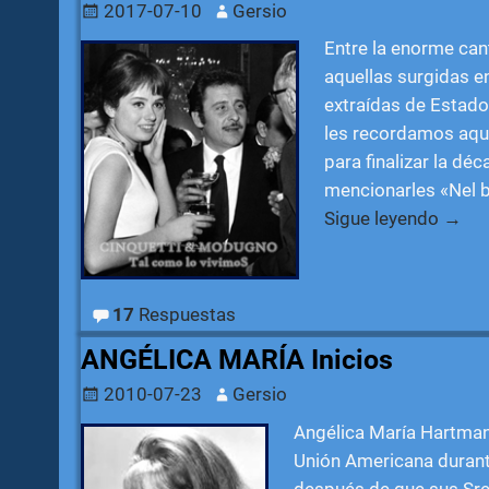
2017-07-10
Gersio
Entre la enorme can
aquellas surgidas en
extraídas de Estado
les recordamos aque
para finalizar la d
mencionarles «Nel 
Sigue leyendo →
17
Respuestas
ANGÉLICA MARÍA Inicios
2010-07-23
Gersio
Angélica María Hartman 
Unión Americana durant
después de que sus Sre