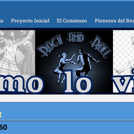
io
Proyecto Inicial
El Comienzo
Pioneros del Ro
t
60