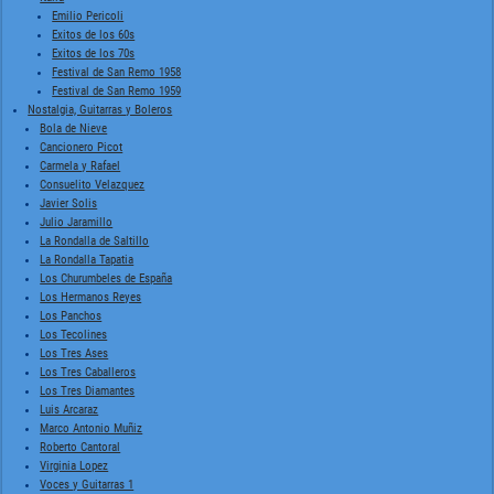
Emilio Pericoli
Exitos de los 60s
Exitos de los 70s
Festival de San Remo 1958
Festival de San Remo 1959
Nostalgia, Guitarras y Boleros
Bola de Nieve
Cancionero Picot
Carmela y Rafael
Consuelito Velazquez
Javier Solis
Julio Jaramillo
La Rondalla de Saltillo
La Rondalla Tapatia
Los Churumbeles de España
Los Hermanos Reyes
Los Panchos
Los Tecolines
Los Tres Ases
Los Tres Caballeros
Los Tres Diamantes
Luis Arcaraz
Marco Antonio Muñiz
Roberto Cantoral
Virginia Lopez
Voces y Guitarras 1