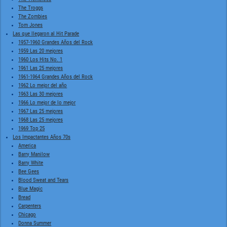
The Troggs
The Zombies
Tom Jones
Las que llegaron al Hit Parade
1957-1960 Grandes Años del Rock
1959 Las 20 mejores
1960 Los Hits No. 1
1961 Las 25 mejores
1961-1964 Grandes Años del Rock
1962 Lo mejor del año
1963 Las 30 mejores
1966 Lo mejor de lo mejor
1967 Las 25 mejores
1968 Las 25 mejores
1969 Top 25
Los Impactantes Años 70s
America
Barry Manilow
Barry White
Bee Gees
Blood Sweat and Tears
Blue Magic
Bread
Carpenters
Chicago
Donna Summer