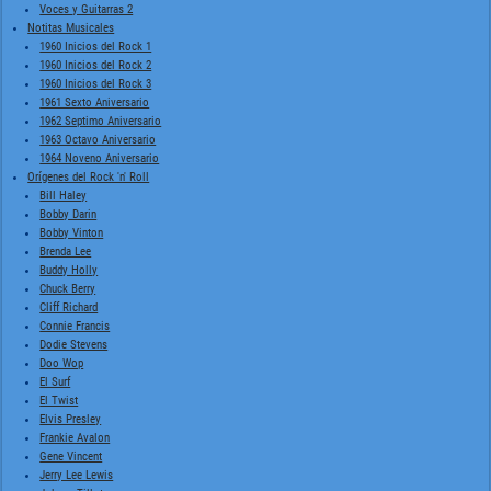
Voces y Guitarras 2
Notitas Musicales
1960 Inicios del Rock 1
1960 Inicios del Rock 2
1960 Inicios del Rock 3
1961 Sexto Aniversario
1962 Septimo Aniversario
1963 Octavo Aniversario
1964 Noveno Aniversario
Orígenes del Rock 'n' Roll
Bill Haley
Bobby Darin
Bobby Vinton
Brenda Lee
Buddy Holly
Chuck Berry
Cliff Richard
Connie Francis
Dodie Stevens
Doo Wop
El Surf
El Twist
Elvis Presley
Frankie Avalon
Gene Vincent
Jerry Lee Lewis