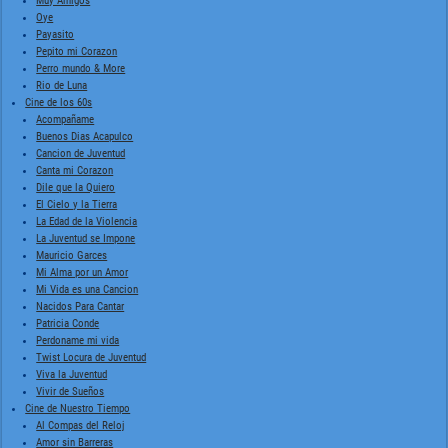
Muy Amigos
Oye
Payasito
Pepito mi Corazon
Perro mundo & More
Rio de Luna
Cine de los 60s
Acompañame
Buenos Dias Acapulco
Cancion de Juventud
Canta mi Corazon
Dile que la Quiero
El Cielo y la Tierra
La Edad de la Violencia
La Juventud se Impone
Mauricio Garces
Mi Alma por un Amor
Mi Vida es una Cancion
Nacidos Para Cantar
Patricia Conde
Perdoname mi vida
Twist Locura de Juventud
Viva la Juventud
Vivir de Sueños
Cine de Nuestro Tiempo
Al Compas del Reloj
Amor sin Barreras