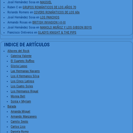
José Hernández Sosa
en
MASSIEL
Ruben C
en
GRUPOS ROMÁNTICOS DE LOS AÑOS 70
Rolando Romero
en
COVERS ROMÁNTICOS DE LOS 60s
José Hernández Sosa
en
LOS PANCHOS
Armando Rosas
en
BRITISH INVASION I-II-III
José Hernández Sosa
en
MANOLO MUÑOZ Y LOS GIBSON BOYS
Francisco Ontiveros
en
GLADYS KNIGHT & THE PIPS
INDICE DE ARTÍCULOS
Albores del Rock
Caterina Valente
El Cuarteto Ruffino
Gloria Lasso
Las Hermanas Navarro
Los 4 Hermanos Silva
Los Cinco Latinos
Los Cuatro Soles
Los Hermanos Rigual
Monna Bell
Sonia y Myriam
Balada
Amanda Miguel
Armando Manzanero
Camilo Sesto
Carlos Lico
Daniela Romo