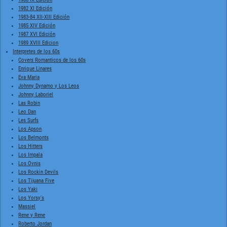
1982 XI Edición
1983-84 XII-XIII Edición
1985 XIV Edición
1987 XVI Edición
1989 XVIII Edicion
Interpretes de los 60s
Covers Romanticos de los 60s
Enrique Linares
Eva Maria
Johnny Dynamo y Los Leos
Johnny Laboriel
Las Robin
Leo Dan
Les Surfs
Los Apson
Los Belmonts
Los Hitters
Los Impala
Los Ovnis
Los Rockin Devils
Los Tijuana Five
Los Yaki
Los Yorsy's
Massiel
Rene y Rene
Roberto Jordan