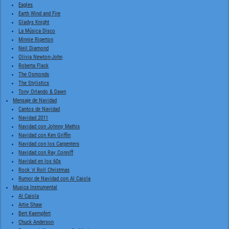
Eagles
Earth Wind and Fire
Gladys Knight
La Música Disco
Minnie Riperton
Neil Diamond
Olivia Newton-John
Roberta Flack
The Osmonds
The Stylistics
Tony Orlando & Dawn
Mensaje de Navidad
Cantos de Navidad
Navidad 2011
Navidad con Johnny Mathis
Navidad con Ken Griffin
Navidad con los Carpenters
Navidad con Ray Conniff
Navidad en los 60s
Rock 'n' Roll Christmas
Rumor de Navidad con Al Caiola
Musica Instrumental
Al Caiola
Artie Shaw
Bert Kaempfert
Chuck Anderson