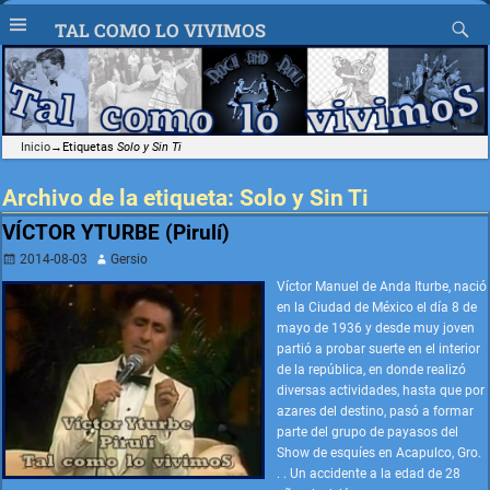
TAL COMO LO VIVIMOS
Inicio
→Etiquetas
Solo y Sin Ti
Archivo de la etiqueta:
Solo y Sin Ti
VÍCTOR YTURBE (Pirulí)
2014-08-03
Gersio
Víctor Manuel de Anda Iturbe, nació
en la Ciudad de México el día 8 de
mayo de 1936 y desde muy joven
partió a probar suerte en el interior
de la república, en donde realizó
diversas actividades, hasta que por
azares del destino, pasó a formar
parte del grupo de payasos del
Show de esquíes en Acapulco, Gro.
. . Un accidente a la edad de 28