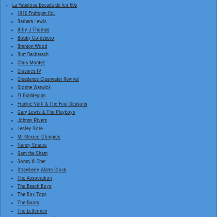
La Fabulosa Decada de los 60s
1910 Fruitgum Co.
Barbara Lewis
Billy J Thomas
Bobby Goldsboro
Brenton Wood
Burt Bacharach
Chris Montez
Classics IV
Creedence Clearwater Revival
Dionne Warwick
El Bubblegum
Frankie Valli & The Four Seasons
Gary Lewis & The Playboys
Johnny Rivers
Lesley Gore
Mi Mexico Olimpico
Nancy Sinatra
Sam the Sham
Sonny & Cher
Strawberry Alarm Clock
The Association
The Beach Boys
The Box Tops
The Doors
The Lettermen