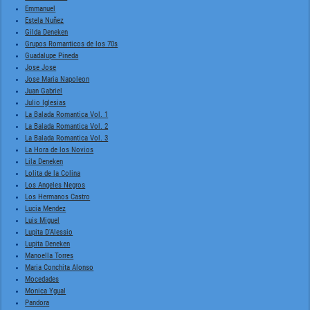
Emmanuel
Estela Nuñez
Gilda Deneken
Grupos Romanticos de los 70s
Guadalupe Pineda
Jose Jose
Jose Maria Napoleon
Juan Gabriel
Julio Iglesias
La Balada Romantica Vol. 1
La Balada Romantica Vol. 2
La Balada Romantica Vol. 3
La Hora de los Novios
Lila Deneken
Lolita de la Colina
Los Angeles Negros
Los Hermanos Castro
Lucia Mendez
Luis Miguel
Lupita D'Alessio
Lupita Deneken
Manoella Torres
Maria Conchita Alonso
Mocedades
Monica Ygual
Pandora