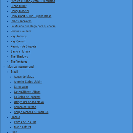
Esto es el Cine y esta… Su Musica
Glenn Miller
Henry Mancini
Herb Alpert & The Tijuana Brass
Indios Tabajaras
La Musica que llego para quedarse
Percussive Jazz
Ray Anthony
Ray Conniff
Reunion de Etiqueta
Santo y Johnny
The Shadows
The Ventures
Musica Internacional
Brasil
Aguas de Marzo
Antonio Carlos Jobim
Corcovado
Getz/Gilberto Album
La Chica de Ipanema
Origen del Bossa Nova
Samba de Verano
Sergio Mendes & Brasil '66
Francia
Exitos de los 60s
Marie Laforet
Italia