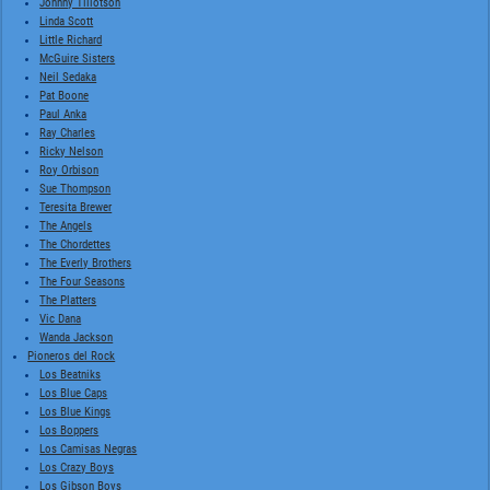
Johnny Tillotson
Linda Scott
Little Richard
McGuire Sisters
Neil Sedaka
Pat Boone
Paul Anka
Ray Charles
Ricky Nelson
Roy Orbison
Sue Thompson
Teresita Brewer
The Angels
The Chordettes
The Everly Brothers
The Four Seasons
The Platters
Vic Dana
Wanda Jackson
Pioneros del Rock
Los Beatniks
Los Blue Caps
Los Blue Kings
Los Boppers
Los Camisas Negras
Los Crazy Boys
Los Gibson Boys