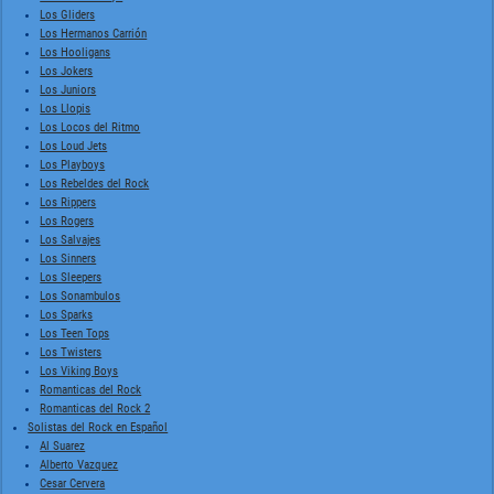
Los Gliders
Los Hermanos Carrión
Los Hooligans
Los Jokers
Los Juniors
Los Llopis
Los Locos del Ritmo
Los Loud Jets
Los Playboys
Los Rebeldes del Rock
Los Rippers
Los Rogers
Los Salvajes
Los Sinners
Los Sleepers
Los Sonambulos
Los Sparks
Los Teen Tops
Los Twisters
Los Viking Boys
Romanticas del Rock
Romanticas del Rock 2
Solistas del Rock en Español
Al Suarez
Alberto Vazquez
Cesar Cervera