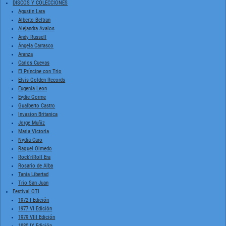
DISCOS Y COLECCIONES
Agustin Lara
Alberto Beltran
Alejandra Avalos
Andy Russell
Ángela Carrasco
Aranza
Carlos Cuevas
El Príncipe con Trio
Elvis Golden Records
Eugenia Leon
Eydie Gorme
Gualberto Castro
Invasion Britanica
Jorge Muñiz
Maria Victoria
Nydia Caro
Raquel Olmedo
Rock'n'Roll Era
Rosario de Alba
Tania Libertad
Trio San Juan
Festival OTI
1972 I Edición
1977 VI Edición
1979 VIII Edición
1980 IX Edición