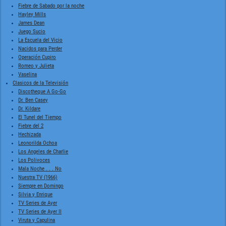
Fiebre de Sabado por la noche
Hayley Mills
James Dean
Juego Sucio
La Escuela del Vicio
Nacidos para Perder
Operación Cupiro
Romeo y Julieta
Vaselina
Clasicos de la Televisión
Discotheque A Go-Go
Dr. Ben Casey
Dr. Kildare
El Tunel del Tiempo
Fiebre del 2
Hechizada
Leonorilda Ochoa
Los Angeles de Charlie
Los Polivoces
Mala Noche . . . No
Nuestra TV (1966)
Siempre en Domingo
Silvia y Enrique
TV Series de Ayer
TV Series de Ayer II
Viruta y Capulina