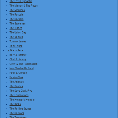
The Lovin' Spoonful
The Mamas & The Papas
The Monkees
The Rascals
The Seekers
The Supremes
The Turtles
The Union Gap
The Vogues
Tommy James
Trini Lopez
La Ola Inglesa
Billy J. Kramer
Chad & Jeremy
Gerry & The Pacemakers
New Vaudeville Band
Peter & Gordon
Petula Clark
The Animals
The Beatles
The Dave Clark Five
The Foundations
The Herman's Hermits
The Kinks
The Rolling Stones
The Sorrows
The Tremeloes