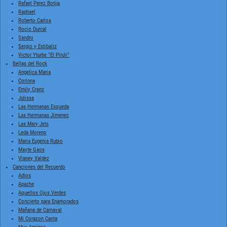
Rafael Perez Botija
Raphael
Roberto Carlos
Rocio Durcal
Sandro
Sergio y Estibaliz
Victor Yturbe "El Piruli"
Bellas del Rock
Angelica Maria
Corinna
Emily Cranz
Julissa
Las Hermanas Esqueda
Las Hermanas Jimenez
Las Mary Jets
Leda Moreno
Maria Eugenia Rubio
Mayte Gaos
Vianey Valdez
Canciones del Recuerdo
Adios
Apache
Aquellos Ojos Verdes
Concierto para Enamorados
Mañana de Carnaval
Mi Corazon Canta