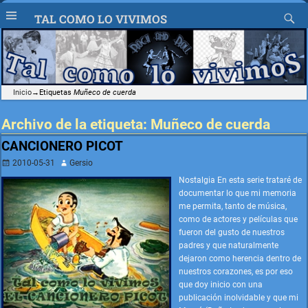
TAL COMO LO VIVIMOS
Inicio
→Etiquetas
Muñeco de cuerda
Archivo de la etiqueta:
Muñeco de cuerda
CANCIONERO PICOT
2010-05-31
Gersio
Nostalgia En esta serie trataré de
documentar lo que mi memoria
me permita, tanto de música,
como de actores y películas que
fueron del gusto de nuestros
padres y que naturalmente
dejaron como herencia dentro de
nuestros corazones, es por eso
que doy inicio con una
publicación inolvidable y que mi