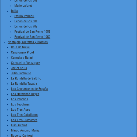
Exitos de los 60s
Marie Laforet
Italia
Emilio Pericoli
Exitos de los 60s
Exitos de los 70s
Festival de San Remo 1958
Festival de San Remo 1959
Nostalgia, Guitarras y Boleros
Bola de Nieve
Cancionero Picot
Carmela y Rafael
Consuelito Velazquez
Javier Solis
Julio Jaramillo
La Rondalla de Saltillo
La Rondalla Tapatia
Los Churumbeles de España
Los Hermanos Reyes
Los Panchos
Los Tecolines
Los Tres Ases
Los Tres Caballeros
Los Tres Diamantes
Luis Arcaraz
Marco Antonio Muñiz
Roberto Cantoral