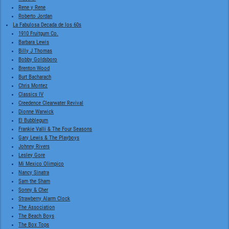
Rene y Rene
Roberto Jordan
La Fabulosa Decada de los 60s
1910 Fruitgum Co.
Barbara Lewis
Billy J Thomas
Bobby Goldsboro
Brenton Wood
Burt Bacharach
Chris Montez
Classics IV
Creedence Clearwater Revival
Dionne Warwick
El Bubblegum
Frankie Valli & The Four Seasons
Gary Lewis & The Playboys
Johnny Rivers
Lesley Gore
Mi Mexico Olimpico
Nancy Sinatra
Sam the Sham
Sonny & Cher
Strawberry Alarm Clock
The Association
The Beach Boys
The Box Tops