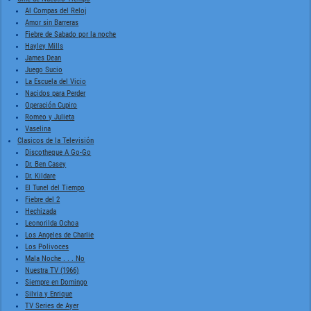
Al Compas del Reloj
Amor sin Barreras
Fiebre de Sabado por la noche
Hayley Mills
James Dean
Juego Sucio
La Escuela del Vicio
Nacidos para Perder
Operación Cupiro
Romeo y Julieta
Vaselina
Clasicos de la Televisión
Discotheque A Go-Go
Dr. Ben Casey
Dr. Kildare
El Tunel del Tiempo
Fiebre del 2
Hechizada
Leonorilda Ochoa
Los Angeles de Charlie
Los Polivoces
Mala Noche . . . No
Nuestra TV (1966)
Siempre en Domingo
Silvia y Enrique
TV Series de Ayer