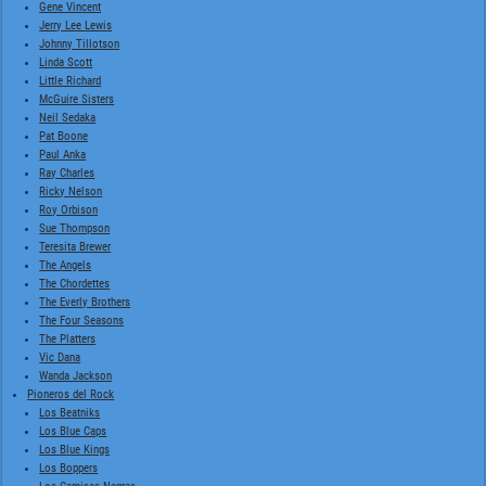
Gene Vincent
Jerry Lee Lewis
Johnny Tillotson
Linda Scott
Little Richard
McGuire Sisters
Neil Sedaka
Pat Boone
Paul Anka
Ray Charles
Ricky Nelson
Roy Orbison
Sue Thompson
Teresita Brewer
The Angels
The Chordettes
The Everly Brothers
The Four Seasons
The Platters
Vic Dana
Wanda Jackson
Pioneros del Rock
Los Beatniks
Los Blue Caps
Los Blue Kings
Los Boppers