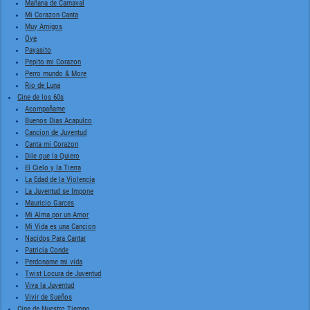
Mañana de Carnaval
Mi Corazon Canta
Muy Amigos
Oye
Payasito
Pepito mi Corazon
Perro mundo & More
Rio de Luna
Cine de los 60s
Acompañame
Buenos Dias Acapulco
Cancion de Juventud
Canta mi Corazon
Dile que la Quiero
El Cielo y la Tierra
La Edad de la Violencia
La Juventud se Impone
Mauricio Garces
Mi Alma por un Amor
Mi Vida es una Cancion
Nacidos Para Cantar
Patricia Conde
Perdoname mi vida
Twist Locura de Juventud
Viva la Juventud
Vivir de Sueños
Cine de Nuestro Tiempo