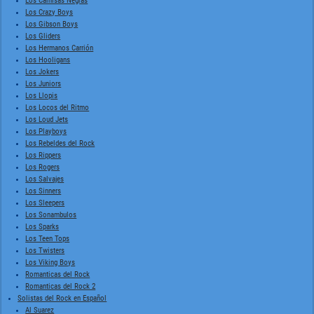
Los Camisas Negras
Los Crazy Boys
Los Gibson Boys
Los Gliders
Los Hermanos Carrión
Los Hooligans
Los Jokers
Los Juniors
Los Llopis
Los Locos del Ritmo
Los Loud Jets
Los Playboys
Los Rebeldes del Rock
Los Rippers
Los Rogers
Los Salvajes
Los Sinners
Los Sleepers
Los Sonambulos
Los Sparks
Los Teen Tops
Los Twisters
Los Viking Boys
Romanticas del Rock
Romanticas del Rock 2
Solistas del Rock en Español
Al Suarez