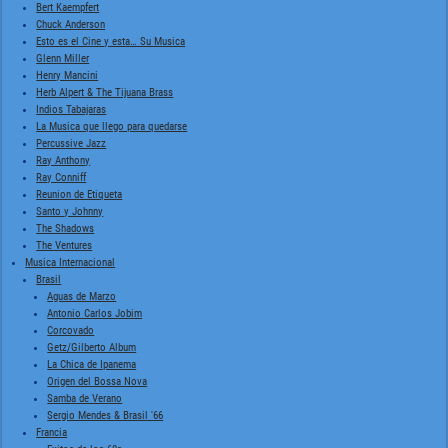
Bert Kaempfert
Chuck Anderson
Esto es el Cine y esta… Su Musica
Glenn Miller
Henry Mancini
Herb Alpert & The Tijuana Brass
Indios Tabajaras
La Musica que llego para quedarse
Percussive Jazz
Ray Anthony
Ray Conniff
Reunion de Etiqueta
Santo y Johnny
The Shadows
The Ventures
Musica Internacional
Brasil
Aguas de Marzo
Antonio Carlos Jobim
Corcovado
Getz/Gilberto Album
La Chica de Ipanema
Origen del Bossa Nova
Samba de Verano
Sergio Mendes & Brasil '66
Francia