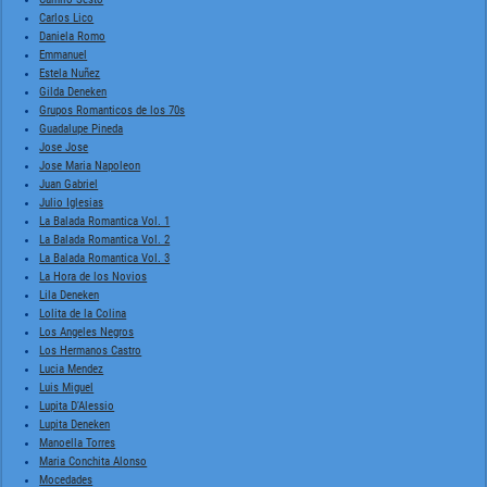
Carlos Lico
Daniela Romo
Emmanuel
Estela Nuñez
Gilda Deneken
Grupos Romanticos de los 70s
Guadalupe Pineda
Jose Jose
Jose Maria Napoleon
Juan Gabriel
Julio Iglesias
La Balada Romantica Vol. 1
La Balada Romantica Vol. 2
La Balada Romantica Vol. 3
La Hora de los Novios
Lila Deneken
Lolita de la Colina
Los Angeles Negros
Los Hermanos Castro
Lucia Mendez
Luis Miguel
Lupita D'Alessio
Lupita Deneken
Manoella Torres
Maria Conchita Alonso
Mocedades