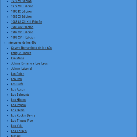
1977 VI Edición
1979 VIII Edición
1980 IX Edición
1982 XI Edición
1983-84 XII-XIII Edición
1985 XIV Edición
1987 XVI Edición
1989 XVIII Edicion
Interpretes de los 60s
Covers Romanticos de los 60s
Enrique Linares
Eva Maria
Johnny Dynamo y Los Leos
Johnny Laboriel
Las Robin
Leo Dan
Les Surfs
Los Apson
Los Belmonts
Los Hitters
Los Impala
Los Ovnis
Los Rockin Devils
Los Tijuana Five
Los Yaki
Los Yorsy's
Massiel