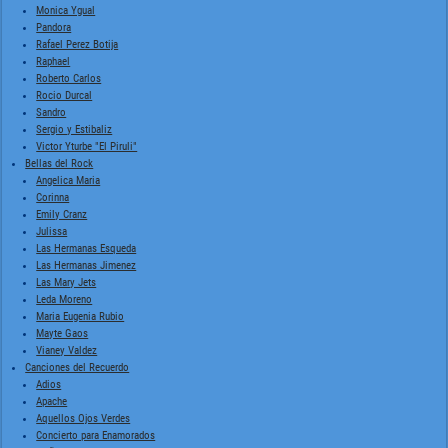
Monica Ygual
Pandora
Rafael Perez Botija
Raphael
Roberto Carlos
Rocio Durcal
Sandro
Sergio y Estibaliz
Victor Yturbe "El Piruli"
Bellas del Rock
Angelica Maria
Corinna
Emily Cranz
Julissa
Las Hermanas Esqueda
Las Hermanas Jimenez
Las Mary Jets
Leda Moreno
Maria Eugenia Rubio
Mayte Gaos
Vianey Valdez
Canciones del Recuerdo
Adios
Apache
Aquellos Ojos Verdes
Concierto para Enamorados