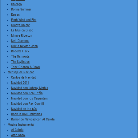
Chicago
Donna Summer
Eagles
Earth Wind and Fire
Gladys Knight
La Música Disco
Minnie Riperton
Neil Diamond
Olivia Newton-John
Roberta Flack
The Osmonds
The Stylistics
Tony Orlando & Dawn
Mensaje de Navidad
Cantos de Navidad
Navidad 2011
Navidad con Johnny Mathis
Navidad con Ken Griffin
Navidad con los Carpenters
Navidad con Ray Conniff
Navidad en los 60s
Rock 'n' Roll Christmas
Rumor de Navidad con Al Caiola
Musica Instrumental
Al Caiola
Artie Shaw