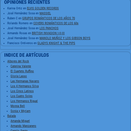
OPINIONES RECIENTES
Karina Ortiz
en
ELVIS GOLDEN RECORDS
José Hernández Sosa
en
MASSIEL
Ruben C
en
GRUPOS ROMÁNTICOS DE LOS AÑOS 70
Rolando Romero
en
COVERS ROMÁNTICOS DE LOS 60s
José Hernández Sosa
en
LOS PANCHOS
Armando Rosas
en
BRITISH INVASION I-II-III
José Hernández Sosa
en
MANOLO MUÑOZ Y LOS GIBSON BOYS
Francisco Ontiveros
en
GLADYS KNIGHT & THE PIPS
INDICE DE ARTÍCULOS
Albores del Rock
Caterina Valente
El Cuarteto Ruffino
Gloria Lasso
Las Hermanas Navarro
Los 4 Hermanos Silva
Los Cinco Latinos
Los Cuatro Soles
Los Hermanos Rigual
Monna Bell
Sonia y Myriam
Balada
Amanda Miguel
Armando Manzanero
Camilo Sesto