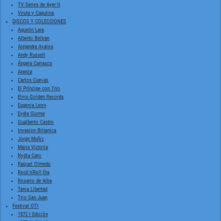
TV Series de Ayer II
Viruta y Capulina
DISCOS Y COLECCIONES
Agustin Lara
Alberto Beltran
Alejandra Avalos
Andy Russell
Ángela Carrasco
Aranza
Carlos Cuevas
El Príncipe con Trio
Elvis Golden Records
Eugenia Leon
Eydie Gorme
Gualberto Castro
Invasion Britanica
Jorge Muñiz
Maria Victoria
Nydia Caro
Raquel Olmedo
Rock'n'Roll Era
Rosario de Alba
Tania Libertad
Trio San Juan
Festival OTI
1972 I Edición