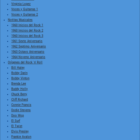
Virginia Lopez
Voces y Guitarras 1
Voces y Guitarras 2
Notitas Musicales
1960 Inicios del Rock 1
1960 Inicios del Rock 2
1960 Inicios del Rock 3
1961 Sexto Aniversario
1962 Septimo Aniversario
1963 Octavo Aniversario
1964 Noveno Aniversario
Orígenes del Rock 'n' Roll
Bill Haley
Bobby Darin
Bobby Vinton
Brenda Lee
Buddy Holly
Chuck Berry
Cliff Richard
Connie Francis
Dodie Stevens
Doo Wop
El Surf
El Twist
Elvis Presley
Frankie Avalon