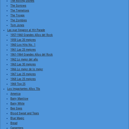
The Rolling Stones
The Sorrows
The Tremeloes
The Troggs
The Zombies
Tom Jones
Las que llegaron al Hit Parade
1957-1960 Grandes Años del Rock
1959 Las 20 mejores
1960 Los Hits No. 1
1961 Las 25 mejores
1961-1964 Grandes Años del Rock
1962 Lo mejor del año
1963 Las 30 mejores
1966 Lo mejor de lo mejor
1967 Las 25 mejores
1968 Las 25 mejores
1969 Top 25
Los Impactantes Años 70s
America
Barry Manilow
Barry White
Bee Gees
Blood Sweat and Tears
Blue Magic
Bread
Carpenters