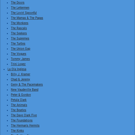
The Doors
The Lettermen
The Lovin' Spoonful
The Mamas & The Papas
The Monkees
The Rascals
The Seekers
The Supremes
The Turtles
The Union Gap
The Vogues
Tommy James
Trini Lopez
La Ola Inglesa
Billy J. Kramer
Chad & Jeremy
Gerry & The Pacemakers
New Vaudeville Band
Peter & Gordon
Petula Clark
The Animals
The Beatles
The Dave Clark Five
The Foundations
The Herman's Hermits
The Kinks