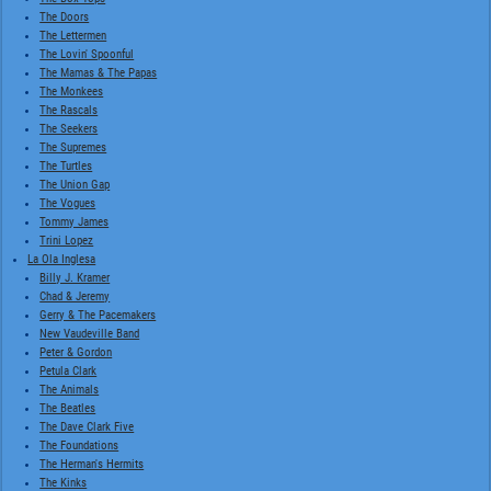
The Doors
The Lettermen
The Lovin' Spoonful
The Mamas & The Papas
The Monkees
The Rascals
The Seekers
The Supremes
The Turtles
The Union Gap
The Vogues
Tommy James
Trini Lopez
La Ola Inglesa
Billy J. Kramer
Chad & Jeremy
Gerry & The Pacemakers
New Vaudeville Band
Peter & Gordon
Petula Clark
The Animals
The Beatles
The Dave Clark Five
The Foundations
The Herman's Hermits
The Kinks