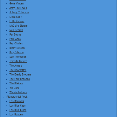
Gene Vincent
Jerry Lee Lewis
Johnny Tillotson
Linda Scott
Little Richard
McGuire Sisters
Neil Sedaka
Pat Boone
Paul Anka
Ray Charles
Ricky Nelson
Roy Orbison
Sue Thompson
Teresita Brewer
The Angels
The Chordettes
The Everly Brothers
The Four Seasons
The Platters
Vic Dana
Wanda Jackson
Pioneros del Rock
Los Beatniks
Los Blue Caps
Los Blue Kings
Los Boppers