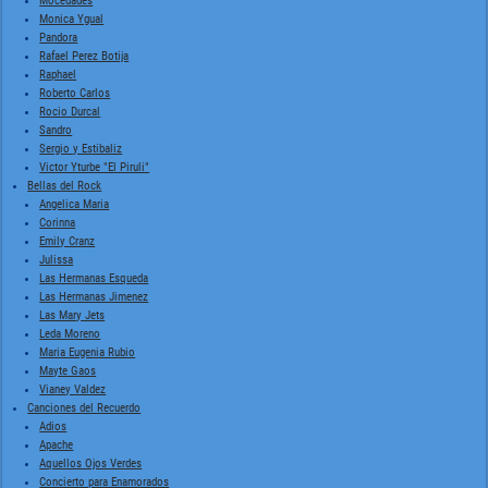
Mocedades
Monica Ygual
Pandora
Rafael Perez Botija
Raphael
Roberto Carlos
Rocio Durcal
Sandro
Sergio y Estibaliz
Victor Yturbe "El Piruli"
Bellas del Rock
Angelica Maria
Corinna
Emily Cranz
Julissa
Las Hermanas Esqueda
Las Hermanas Jimenez
Las Mary Jets
Leda Moreno
Maria Eugenia Rubio
Mayte Gaos
Vianey Valdez
Canciones del Recuerdo
Adios
Apache
Aquellos Ojos Verdes
Concierto para Enamorados