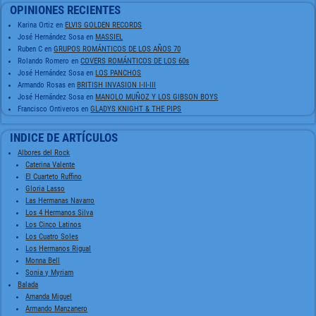
OPINIONES RECIENTES
Karina Ortiz
en
ELVIS GOLDEN RECORDS
José Hernández Sosa
en
MASSIEL
Ruben C
en
GRUPOS ROMÁNTICOS DE LOS AÑOS 70
Rolando Romero
en
COVERS ROMÁNTICOS DE LOS 60s
José Hernández Sosa
en
LOS PANCHOS
Armando Rosas
en
BRITISH INVASION I-II-III
José Hernández Sosa
en
MANOLO MUÑOZ Y LOS GIBSON BOYS
Francisco Ontiveros
en
GLADYS KNIGHT & THE PIPS
INDICE DE ARTÍCULOS
Albores del Rock
Caterina Valente
El Cuarteto Ruffino
Gloria Lasso
Las Hermanas Navarro
Los 4 Hermanos Silva
Los Cinco Latinos
Los Cuatro Soles
Los Hermanos Rigual
Monna Bell
Sonia y Myriam
Balada
Amanda Miguel
Armando Manzanero