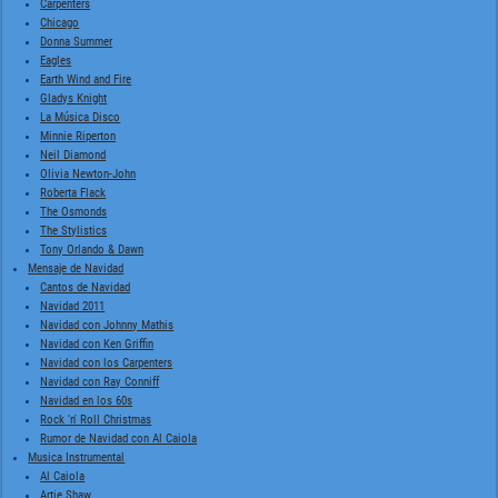
Carpenters
Chicago
Donna Summer
Eagles
Earth Wind and Fire
Gladys Knight
La Música Disco
Minnie Riperton
Neil Diamond
Olivia Newton-John
Roberta Flack
The Osmonds
The Stylistics
Tony Orlando & Dawn
Mensaje de Navidad
Cantos de Navidad
Navidad 2011
Navidad con Johnny Mathis
Navidad con Ken Griffin
Navidad con los Carpenters
Navidad con Ray Conniff
Navidad en los 60s
Rock 'n' Roll Christmas
Rumor de Navidad con Al Caiola
Musica Instrumental
Al Caiola
Artie Shaw