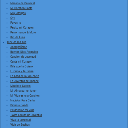
Mañana de Carnaval
Mi Corazon Canta
Muy Amigos
Oye
Payasito
Pepito mi Corazon
Perro mundo & More
Rio de Luna
Cine de los 60s
Acompañame
Buenos Dias Acapulco
Cancion de Juventud
Canta mi Corazon
Dile que la Quiero
El Cielo y la Tierra
La Edad de la Violencia
La Juventud se Impone
Mauricio Garces
Mi Alma por un Amor
Mi Vida es una Cancion
Nacidos Para Cantar
Patricia Conde
Perdoname mi vida
Twist Locura de Juventud
Viva la Juventud
Vivir de Sueños