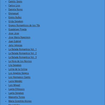
Camilo Sesto
Carlos Lico
Daniela Romo
Emmanuel
Estela Nuñez
Gilda Deneken
Grupos Romanticos de los 70s
Guadalupe Pineda
Jose Jose
Jose Maria Napoleon
Juan Gabriel
Julio Iglesias
La Balada Romantica Vol. 1
La Balada Romantica Vol. 2
La Balada Romantica Vol. 3
La Hora de los Novios
Lila Deneken
Lolita de la Colina
Los Angeles Negros
Los Hermanos Castro
Lucia Mendez
Luis Miguel
Lupita D'Alessio
Lupita Deneken
Manoella Torres
Maria Conchita Alonso