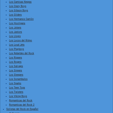
Los Camisas Negras
Los Crazy Boys
Los Gibson Boys
Los Gliders
Los Hermanos Carrión
Los Hooligans
Los Jokers
Los Juniors
Los Llopis
Los Locos del Ritmo
Los Loud Jets
Los Playboys
Los Rebeldes del Rock
Los Rippers
Los Rogers
Los Salvajes
Los Sinners
Los Sleepers
Los Sonambulos
Los Sparks
Los Teen Tops
Los Twisters
Los Viking Boys
Romanticas del Rock
Romanticas del Rock 2
Solistas del Rock en Español