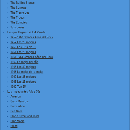
The Rolling Stones
The Sorrows
The Tremeloes
The Troggs
The Zombies
Tom Jones
Las que llegaron al Hit Parade
1957-1960 Grandes Años del Rock
1959 Las 20 mejores
1960 Los Hits No. 1
1961 Las 25 mejores
1961-1964 Grandes Años del Rock
1962 Lo mejor del año
1963 Las 30 mejores
1966 Lo mejor de lo mejor
1967 Las 25 mejores
1968 Las 25 mejores
1969 Top 25
Los Impactantes Años 70s
America
Barry Manilow
Barry White
Bee Gees
Blood Sweat and Tears
Blue Magic
Bread