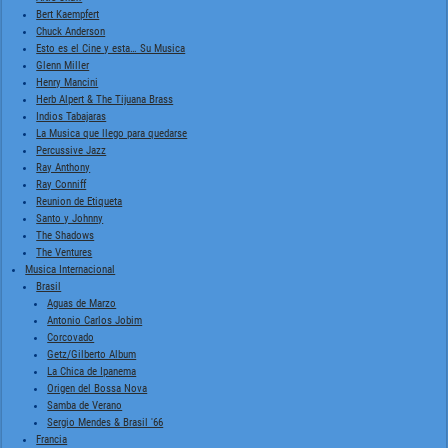
Bert Kaempfert
Chuck Anderson
Esto es el Cine y esta… Su Musica
Glenn Miller
Henry Mancini
Herb Alpert & The Tijuana Brass
Indios Tabajaras
La Musica que llego para quedarse
Percussive Jazz
Ray Anthony
Ray Conniff
Reunion de Etiqueta
Santo y Johnny
The Shadows
The Ventures
Musica Internacional
Brasil
Aguas de Marzo
Antonio Carlos Jobim
Corcovado
Getz/Gilberto Album
La Chica de Ipanema
Origen del Bossa Nova
Samba de Verano
Sergio Mendes & Brasil '66
Francia