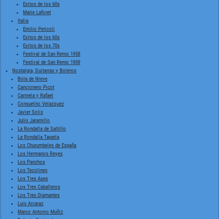
Exitos de los 60s
Marie Laforet
Italia
Emilio Pericoli
Exitos de los 60s
Exitos de los 70s
Festival de San Remo 1958
Festival de San Remo 1959
Nostalgia, Guitarras y Boleros
Bola de Nieve
Cancionero Picot
Carmela y Rafael
Consuelito Velazquez
Javier Solis
Julio Jaramillo
La Rondalla de Saltillo
La Rondalla Tapatia
Los Churumbeles de España
Los Hermanos Reyes
Los Panchos
Los Tecolines
Los Tres Ases
Los Tres Caballeros
Los Tres Diamantes
Luis Arcaraz
Marco Antonio Muñiz