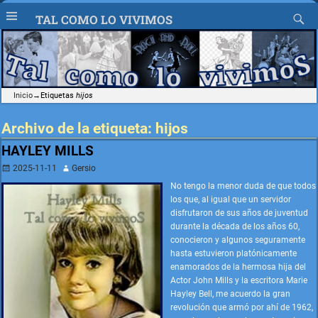
TAL COMO LO VIVIMOS
Inicio
→Etiquetas
hijos
Archivo de la etiqueta:
hijos
HAYLEY MILLS
2025-11-11
Gersio
No tengo la menor duda de que todos
los que, al igual que un servidor
disfrutaron de sus años de juventud
durante la década de los años 60,
conocieron y algunos seguramente
hasta estuvieron platónicamente
enamorados de la hermosa hija del
Actor John Mills y la escritora Marie
Hayley Bell, me acuerdo la gran
revolución que armó por ahí de 1962,