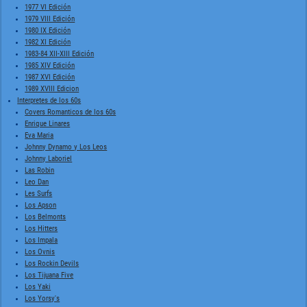
1977 VI Edición
1979 VIII Edición
1980 IX Edición
1982 XI Edición
1983-84 XII-XIII Edición
1985 XIV Edición
1987 XVI Edición
1989 XVIII Edicion
Interpretes de los 60s
Covers Romanticos de los 60s
Enrique Linares
Eva Maria
Johnny Dynamo y Los Leos
Johnny Laboriel
Las Robin
Leo Dan
Les Surfs
Los Apson
Los Belmonts
Los Hitters
Los Impala
Los Ovnis
Los Rockin Devils
Los Tijuana Five
Los Yaki
Los Yorsy's