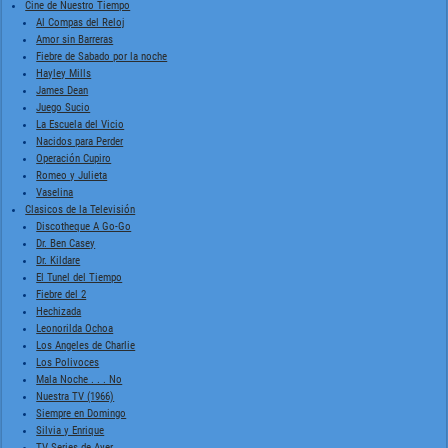
Cine de Nuestro Tiempo
Al Compas del Reloj
Amor sin Barreras
Fiebre de Sabado por la noche
Hayley Mills
James Dean
Juego Sucio
La Escuela del Vicio
Nacidos para Perder
Operación Cupiro
Romeo y Julieta
Vaselina
Clasicos de la Televisión
Discotheque A Go-Go
Dr. Ben Casey
Dr. Kildare
El Tunel del Tiempo
Fiebre del 2
Hechizada
Leonorilda Ochoa
Los Angeles de Charlie
Los Polivoces
Mala Noche . . . No
Nuestra TV (1966)
Siempre en Domingo
Silvia y Enrique
TV Series de Ayer