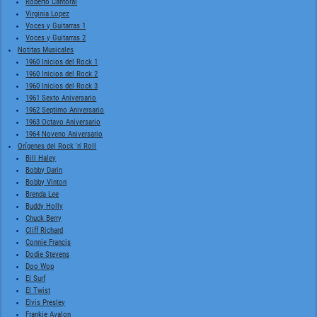
Roberto Cantoral
Virginia Lopez
Voces y Guitarras 1
Voces y Guitarras 2
Notitas Musicales
1960 Inicios del Rock 1
1960 Inicios del Rock 2
1960 Inicios del Rock 3
1961 Sexto Aniversario
1962 Septimo Aniversario
1963 Octavo Aniversario
1964 Noveno Aniversario
Orígenes del Rock 'n' Roll
Bill Haley
Bobby Darin
Bobby Vinton
Brenda Lee
Buddy Holly
Chuck Berry
Cliff Richard
Connie Francis
Dodie Stevens
Doo Wop
El Surf
El Twist
Elvis Presley
Frankie Avalon