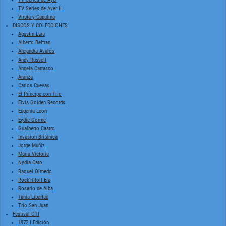
TV Series de Ayer II
Viruta y Capulina
DISCOS Y COLECCIONES
Agustin Lara
Alberto Beltran
Alejandra Avalos
Andy Russell
Ángela Carrasco
Aranza
Carlos Cuevas
El Príncipe con Trio
Elvis Golden Records
Eugenia Leon
Eydie Gorme
Gualberto Castro
Invasion Britanica
Jorge Muñiz
Maria Victoria
Nydia Caro
Raquel Olmedo
Rock'n'Roll Era
Rosario de Alba
Tania Libertad
Trio San Juan
Festival OTI
1972 I Edición