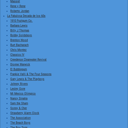
Massiel
Rene y Rene
Roberto Jordan
La Fabulosa Decada de los 60s
1910 Fruitgum Co.
Barbara Lewis
Billy J Thomas
Bobby Goldsboro
Brenton Wood
Burt Bacharach
Chris Montez
Classics IV
Creedence Clearwater Revival
Dionne Warwick
El Bubblegum
Frankie Valli & The Four Seasons
Gary Lewis & The Playboys
Johnny Rivers
Lesley Gore
Mi Mexico Olimpico
Nancy Sinatra
Sam the Sham
Sonny & Cher
Strawberry Alarm Clock
The Association
The Beach Boys
The Box Tops