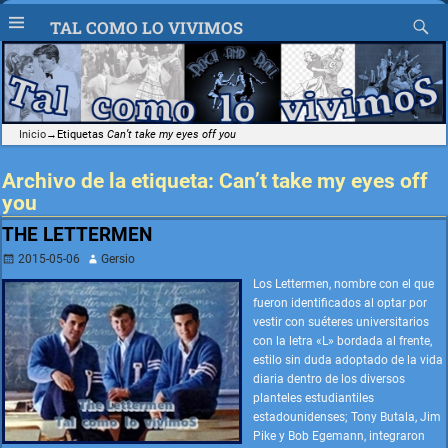
TAL COMO LO VIVIMOS
Inicio
→Etiquetas
Can’t take my eyes off you
Archivo de la etiqueta:
Can’t take my eyes off
you
THE LETTERMEN
2015-05-06
Gersio
Los Lettermen, nombre con el que
fueron identificados al optar por
vestir con suéteres universitarios
con la letra «L» bordada al frente,
estilo sin duda adoptado de la vida
diaria dentro de los diversos
planteles estudiantiles
estadounidenses; Tony Butala, Jim
Pike y Bob Egemann, integraron