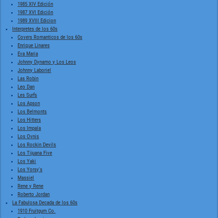
1985 XIV Edición
1987 XVI Edición
1989 XVIII Edicion
Interpretes de los 60s
Covers Romanticos de los 60s
Enrique Linares
Eva Maria
Johnny Dynamo y Los Leos
Johnny Laboriel
Las Robin
Leo Dan
Les Surfs
Los Apson
Los Belmonts
Los Hitters
Los Impala
Los Ovnis
Los Rockin Devils
Los Tijuana Five
Los Yaki
Los Yorsy's
Massiel
Rene y Rene
Roberto Jordan
La Fabulosa Decada de los 60s
1910 Fruitgum Co.