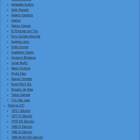
Alejandra Avalos
Andy Russell
Ángela Carrasco
Aranza
Carlos Cuevas
El Príncipe con Trio
Elvis Golden Records
Eugenia Leon
Eydie Gorme
Gualberto Castro
Invasion Britanica
Jorge Muñiz
Maria Victoria
Nydia Caro
Raquel Olmedo
Rock'n'Roll Era
Rosario de Alba
Tania Libertad
Trio San Juan
Festival OTI
1972 I Edición
1977 VI Edición
1979 VIII Edición
1980 IX Edición
1982 XI Edición
1983-84 XII-XIII Edición