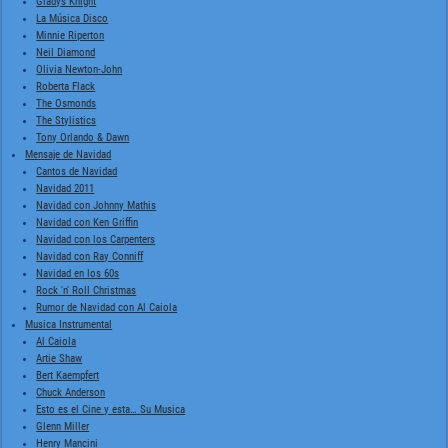
Gladys Knight
La Música Disco
Minnie Riperton
Neil Diamond
Olivia Newton-John
Roberta Flack
The Osmonds
The Stylistics
Tony Orlando & Dawn
Mensaje de Navidad
Cantos de Navidad
Navidad 2011
Navidad con Johnny Mathis
Navidad con Ken Griffin
Navidad con los Carpenters
Navidad con Ray Conniff
Navidad en los 60s
Rock 'n' Roll Christmas
Rumor de Navidad con Al Caiola
Musica Instrumental
Al Caiola
Artie Shaw
Bert Kaempfert
Chuck Anderson
Esto es el Cine y esta… Su Musica
Glenn Miller
Henry Mancini