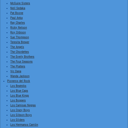
McGuire Sisters
Neil Sedaka
Pat Boone
Paul Anka
Ray Charles
Ricky Nelson
Roy Orbison
Sue Thompson
Teresita Brewer
The Angels
The Chordettes
The Everly Brothers
The Four Seasons
The Platters
Vic Dana
Wanda Jackson
Pioneros del Rock
Los Beatniks
Los Blue Caps
Los Blue Kings
Los Boppers
Los Camisas Negras
Los Crazy Boys
Los Gibson Boys
Los Gliders
Los Hermanos Carrión