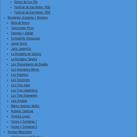
Exitos de los 70s
Festival de San Remo 1958
Festival de San Remo 1959
Nostalgia, Guitarras y Boleros
Bola de Nieve
Cancionero Picot
Carmela y Rafael
Consuelito Velazquez
Javier Solis
Julio Jaramillo
La Rondalla de Saltillo
La Rondalla Tapatia
Los Churumbeles de España
Los Hermanos Reyes
Los Panchos
Los Tecolines
Los Tres Ases
Los Tres Caballeros
Los Tres Diamantes
Luis Arcaraz
Marco Antonio Muñiz
Roberto Cantoral
Virginia Lopez
Voces y Guitarras 1
Voces y Guitarras 2
Notitas Musicales