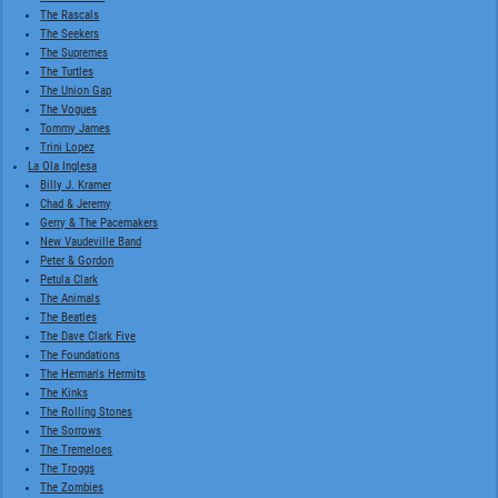
The Rascals
The Seekers
The Supremes
The Turtles
The Union Gap
The Vogues
Tommy James
Trini Lopez
La Ola Inglesa
Billy J. Kramer
Chad & Jeremy
Gerry & The Pacemakers
New Vaudeville Band
Peter & Gordon
Petula Clark
The Animals
The Beatles
The Dave Clark Five
The Foundations
The Herman's Hermits
The Kinks
The Rolling Stones
The Sorrows
The Tremeloes
The Troggs
The Zombies