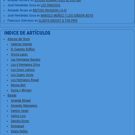
Rolando Romero
en
COVERS ROMÁNTICOS DE LOS 60s
José Hernández Sosa
en
LOS PANCHOS
Armando Rosas
en
BRITISH INVASION I-II-III
José Hernández Sosa
en
MANOLO MUÑOZ Y LOS GIBSON BOYS
Francisco Ontiveros
en
GLADYS KNIGHT & THE PIPS
INDICE DE ARTÍCULOS
Albores del Rock
Caterina Valente
El Cuarteto Ruffino
Gloria Lasso
Las Hermanas Navarro
Los 4 Hermanos Silva
Los Cinco Latinos
Los Cuatro Soles
Los Hermanos Rigual
Monna Bell
Sonia y Myriam
Balada
Amanda Miguel
Armando Manzanero
Camilo Sesto
Carlos Lico
Daniela Romo
Emmanuel
Estela Nuñez