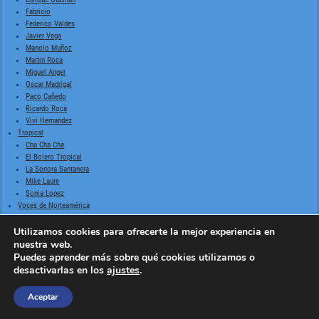
Fabricio
Federico Valdes
Javier Vega
Manolo Muñoz
Martin Roca
Miguel Angel
Oscar Madrigal
Paco Cañedo
Ricardo Roca
Vivi Hernandez
Tropical
Cha Cha Cha
El Bolero Tropical
La Sonora Santanera
Mike Laure
Sonia Lopez
Voces de Norteamérica
Billie Holiday
Utilizamos cookies para ofrecerte la mejor experiencia en
Doris Day
Frank Sinatra
nuestra web.
Johnny Mathis
Puedes aprender más sobre qué cookies utilizamos o
Nat King Cole
desactivarlas en los
ajustes
.
The Four Aces
Aceptar
©2026 -
TAL COMO LO VIVIMOS