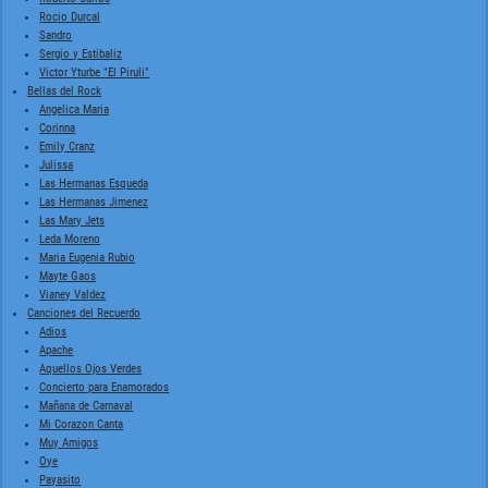
Rocio Durcal
Sandro
Sergio y Estibaliz
Victor Yturbe "El Piruli"
Bellas del Rock
Angelica Maria
Corinna
Emily Cranz
Julissa
Las Hermanas Esqueda
Las Hermanas Jimenez
Las Mary Jets
Leda Moreno
Maria Eugenia Rubio
Mayte Gaos
Vianey Valdez
Canciones del Recuerdo
Adios
Apache
Aquellos Ojos Verdes
Concierto para Enamorados
Mañana de Carnaval
Mi Corazon Canta
Muy Amigos
Oye
Payasito