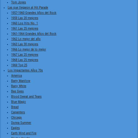
Tom Jones
Las que llegaron al Hit Parade
1957-1960 Grandes Años del Rock
1959 Las 20 mejores
1960 Los Hits No. 1
1961 Las 25 mejores
1961-1964 Grandes Años del Rock
1962 Lo mejor del año
1963 Las 30 mejores
1966 Lo mejor de lo mejor
1967 Las 25 mejores
1968 Las 25 mejores
1969 Top 25
Los Impactantes Años 70s
America
Barry Manilow
Barry White
Bee Gees
Blood Sweat and Tears
Blue Magic
Bread
Carpenters
Chicago
Donna Summer
Eagles
Earth Wind and Fire