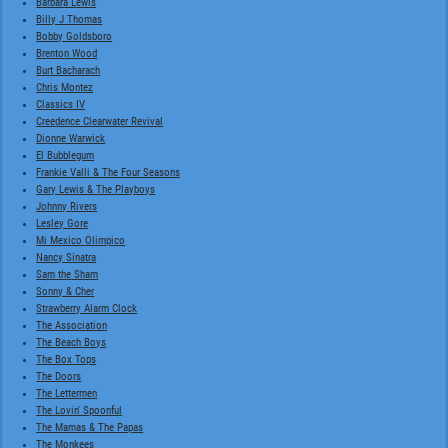
Barbara Lewis
Billy J Thomas
Bobby Goldsboro
Brenton Wood
Burt Bacharach
Chris Montez
Classics IV
Creedence Clearwater Revival
Dionne Warwick
El Bubblegum
Frankie Valli & The Four Seasons
Gary Lewis & The Playboys
Johnny Rivers
Lesley Gore
Mi Mexico Olimpico
Nancy Sinatra
Sam the Sham
Sonny & Cher
Strawberry Alarm Clock
The Association
The Beach Boys
The Box Tops
The Doors
The Lettermen
The Lovin' Spoonful
The Mamas & The Papas
The Monkees