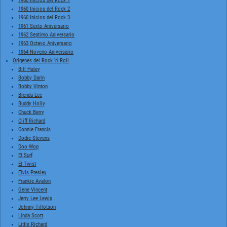
1960 Inicios del Rock 1
1960 Inicios del Rock 2
1960 Inicios del Rock 3
1961 Sexto Aniversario
1962 Septimo Aniversario
1963 Octavo Aniversario
1964 Noveno Aniversario
Orígenes del Rock 'n' Roll
Bill Haley
Bobby Darin
Bobby Vinton
Brenda Lee
Buddy Holly
Chuck Berry
Cliff Richard
Connie Francis
Dodie Stevens
Doo Wop
El Surf
El Twist
Elvis Presley
Frankie Avalon
Gene Vincent
Jerry Lee Lewis
Johnny Tillotson
Linda Scott
Little Richard