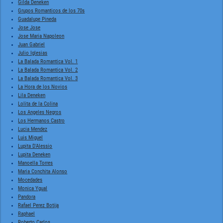
Gilda Deneken
Grupos Romanticos de los 70s
Guadalupe Pineda
Jose Jose
Jose Maria Napoleon
Juan Gabriel
Julio Iglesias
La Balada Romantica Vol. 1
La Balada Romantica Vol. 2
La Balada Romantica Vol. 3
La Hora de los Novios
Lila Deneken
Lolita de la Colina
Los Angeles Negros
Los Hermanos Castro
Lucia Mendez
Luis Miguel
Lupita D'Alessio
Lupita Deneken
Manoella Torres
Maria Conchita Alonso
Mocedades
Monica Ygual
Pandora
Rafael Perez Botija
Raphael
Roberto Carlos