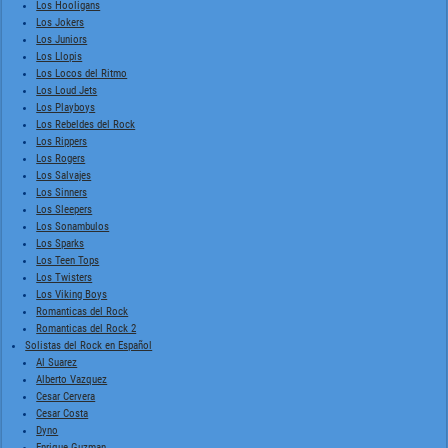
Los Hooligans
Los Jokers
Los Juniors
Los Llopis
Los Locos del Ritmo
Los Loud Jets
Los Playboys
Los Rebeldes del Rock
Los Rippers
Los Rogers
Los Salvajes
Los Sinners
Los Sleepers
Los Sonambulos
Los Sparks
Los Teen Tops
Los Twisters
Los Viking Boys
Romanticas del Rock
Romanticas del Rock 2
Solistas del Rock en Español
Al Suarez
Alberto Vazquez
Cesar Cervera
Cesar Costa
Dyno
Enrique Guzman