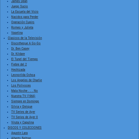
James Dean
Juego Sucio
La Escuela del Vicio
Nacidos para Perder
Operación Cupiro
Romeo y Julieta
Vaselina
Clasicos de la Televisión
Discotheque A Go-Go
Dr. Ben Casey
Dr. Kildare
El Tunel del Tiempo
Fiebre del 2
Hechizada
Leonorilda Ochoa
Los Angeles de Charlie
Los Polivoces
Mala Noche . . . No
Nuestra TV (1966)
Siempre en Domingo
Silvia y Enrique
TV Series de Ayer
TV Series de Ayer II
Viruta y Capulina
DISCOS Y COLECCIONES
Agustin Lara
Alberto Beltran