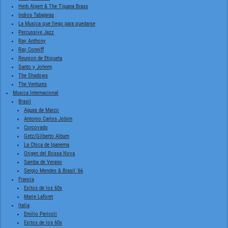
Herb Alpert & The Tijuana Brass
Indios Tabajaras
La Musica que llego para quedarse
Percussive Jazz
Ray Anthony
Ray Conniff
Reunion de Etiqueta
Santo y Johnny
The Shadows
The Ventures
Musica Internacional
Brasil
Aguas de Marzo
Antonio Carlos Jobim
Corcovado
Getz/Gilberto Album
La Chica de Ipanema
Origen del Bossa Nova
Samba de Verano
Sergio Mendes & Brasil '66
Francia
Exitos de los 60s
Marie Laforet
Italia
Emilio Pericoli
Exitos de los 60s